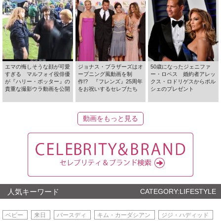
エマの悔しそうな顔が可愛
ジョナス・ブラザーズはオ
50歳になったジェニファ
すぎる マルフォイ役俳優
ープニング風動画を制
ー・ロペス 婚約者アレッ
が『ハリー・ポッター』の
作!? 『フレンズ』25周年
クス・ロドリゲスからポル
貴重な撮影ウラ動画を公開
をお祝いするセレブたち
シェのプレゼント
動画をもっと見る
人気キーワード
CATEGORY:LIFESTYLE
ベビー
来日
バースディ
キム・カーダシアン
ジジ・ハディッド