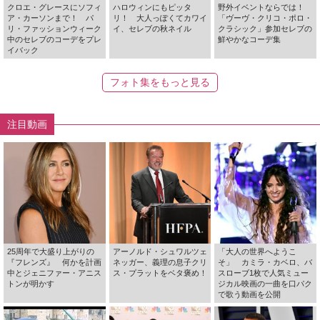
クロエ・グレースにソフィ
ハロウィンにもピッタ
野外イベントならでは！
ア・カーソンまで！ パ
リ！ 大人っぽくてカワイ
「ヴーヴ・クリコ・ポロ・
リ・ファッションウィーク
イ、セレブの秋ネイル
クラシック」参加セレブの
中のセレブのコーデをプレ
鮮やかなコーデ集
イバック
フォト集をもっと見る
注目動画
25周年で大盛り上がりの
アーノルド・シュワルツェ
「大人の世界へようこ
『フレンズ』 何かを計画
ネッガー、義理の息子クリ
そ」 カミラ・カベロ、バ
中とジェニファー・アニス
ス・プラットをベタ褒め！
スローブ1枚で人気ミュー
トンが明かす
ジカル映画の一曲を口パク
で歌う動画を公開