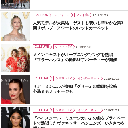
FASHION
レディース
フォト集
2019/11/23
人気モデルが大集結 ゲストも装いも華やかな第3
回リボルブ・アワードのレッドカーペット
CULTURE
シネマ・TV
2019/11/23
メインキャストがオープニングソングを熱唱！
『フラーハウス』の撮影終了パーティーが開催
CULTURE
シネマ・TV
インターネット
2019/11/22
リア・ミシェルが突如『グリー』の動画を投稿！
心温まるメッセージも
CULTURE
シネマ・TV
インターネット
2019/11/22
『ハイスクール・ミュージカル』の曲をプライベー
トで熱唱したヴァネッサ・ハジェンズ いきさつを