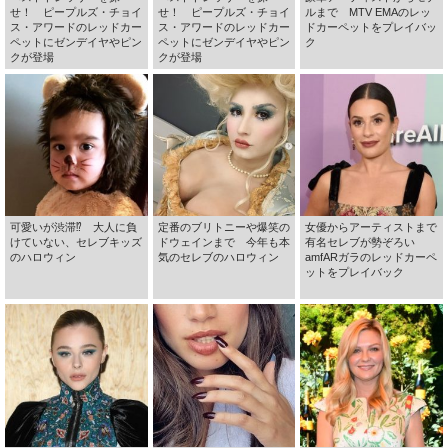
せ！ ピープルズ・チョイ
せ！ ピープルズ・チョイ
ルまで MTV EMAのレッ
ス・アワードのレッドカー
ス・アワードのレッドカー
ドカーペットをプレイバッ
ペットにゼンデイヤやピン
ペットにゼンデイヤやピン
ク
クが登場
クが登場
可愛いが渋滞⁉ 大人に負
定番のブリトニーや爆笑の
女優からアーティストまで
けていない、セレブキッズ
ドウェインまで 今年も本
有名セレブが勢ぞろい
のハロウィン
気のセレブのハロウィン
amfARガラのレッドカーペ
ットをプレイバック