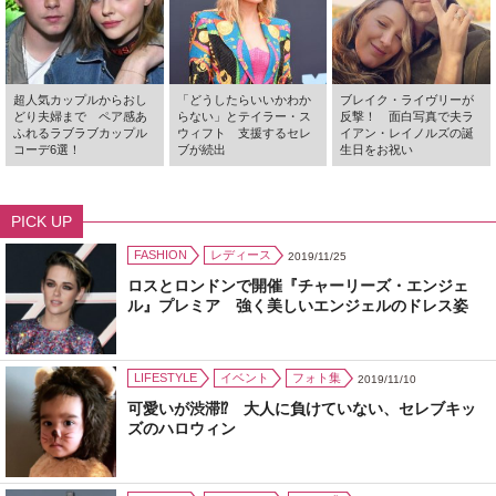
超人気カップルからおし
「どうしたらいいかわか
ブレイク・ライヴリーが
どり夫婦まで ペア感あ
らない」とテイラー・ス
反撃！ 面白写真で夫ラ
ふれるラブラブカップル
ウィフト 支援するセレ
イアン・レイノルズの誕
コーデ6選！
ブが続出
生日をお祝い
PICK UP
FASHION
レディース
2019/11/25
ロスとロンドンで開催『チャーリーズ・エンジェ
ル』プレミア 強く美しいエンジェルのドレス姿
LIFESTYLE
イベント
フォト集
2019/11/10
可愛いが渋滞⁉ 大人に負けていない、セレブキッ
ズのハロウィン