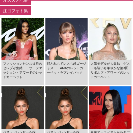
オススメ記事
注目フォト集
ファッションセンス抜群の
顔ぶれもドレスも超ゴージ
人気モデルが大集結 ゲス
セレブが集結！ ザ・ファ
ャス！ AMAのレッドカ
トも装いも華やかな第3回
ッション・アワードのレッ
ーペットをプレイバック
リボルブ・アワードのレッ
ドカーペット
ドカーペット
ベストドレッサーを探
ベストドレッサーを探
豪華アーティストからモデ