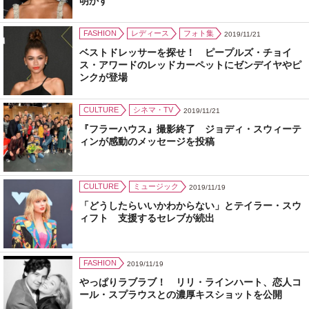
明かす
FASHION
レディース
フォト集
2019/11/21
ベストドレッサーを探せ！ ピープルズ・チョイ
ス・アワードのレッドカーペットにゼンデイヤやピ
ンクが登場
CULTURE
シネマ・TV
2019/11/21
『フラーハウス』撮影終了 ジョディ・スウィーテ
ィンが感動のメッセージを投稿
CULTURE
ミュージック
2019/11/19
「どうしたらいいかわからない」とテイラー・スウ
ィフト 支援するセレブが続出
FASHION
2019/11/19
やっぱりラブラブ！ リリ・ラインハート、恋人コ
ール・スプラウスとの濃厚キスショットを公開