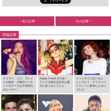
前の記事
次の記事
関連記事
テイラー、ジジ、ブレイ
Happy Fourth of July！
メットガラに比べると、
クが参加 大晦日パーテ
アメリカ独立記念日を盛
シンプル？ アフターパ
ィーのテーマは子供時代
大に祝うセレブたち
ーティーに参加したセレ
のヒーロー！
ブたち