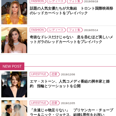
FASHION
レディース
フォト集
2019/09/18
話題の人気女優たちが大集結 トロント国際映画祭
のレッドカーペットをプレイバック
FASHION
レディース
フォト集
2019/05/14
奇抜なドレスだけじゃない 息を呑むほど美しいメ
ットガラのレッドカーペットをプレイバック
NEW POST
LIFESTYLE
恋愛
2019/12/06
エマ・ストーン、人気コメディ番組の脚本家と婚
約 指輪とツーショットを公開
LIFESTYLE
恋愛
2019/12/05
「永遠じゃ物足りない」 プリヤンカー・チョープ
ラー＆ニック・ジョナス、結婚1周年をお祝い