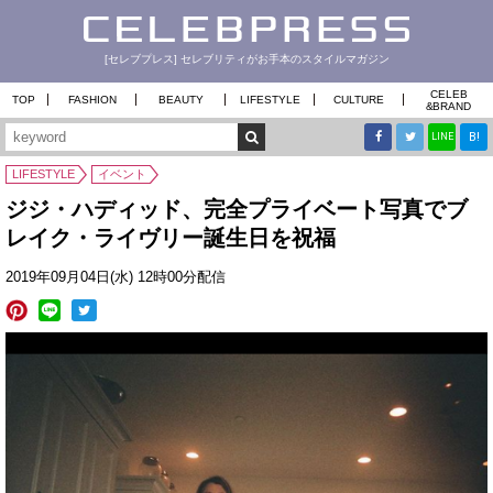
[セレブプレス] セレブリティがお手本のスタイルマガジン
CELEB
TOP
FASHION
BEAUTY
LIFESTYLE
CULTURE
&
BRAND
B!
LINE
LIFESTYLE
イベント
ジジ・ハディッド、完全プライベート写真でブ
レイク・ライヴリー誕生日を祝福
2019年09月04日(水) 12時00分配信