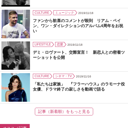
CULTURE
ミュージック
2019/11/18
ファンから歓喜のコメントが殺到 リアム・ペイ
ン、ワン・ダイレクションのアルバム4周年をお祝
い
LIFESTYLE
恋愛
2019/11/18
デミ・ロヴァート、交際宣言！ 新恋人との密着ツ
ーショットを公開
CULTURE
シネマ・TV
2019/11/16
「私たちは家族」 『フラーハウス』のラモーナ役
女優、ドラマ終了の寂しさを動画で語る
記事（新着順）をもっと見る