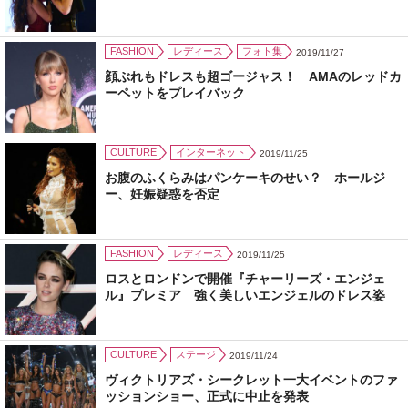
FASHION
レディース
フォト集
2019/11/27
顔ぶれもドレスも超ゴージャス！ AMAのレッドカ
ーペットをプレイバック
CULTURE
インターネット
2019/11/25
お腹のふくらみはパンケーキのせい？ ホールジ
ー、妊娠疑惑を否定
FASHION
レディース
2019/11/25
ロスとロンドンで開催『チャーリーズ・エンジェ
ル』プレミア 強く美しいエンジェルのドレス姿
CULTURE
ステージ
2019/11/24
ヴィクトリアズ・シークレット一大イベントのファ
ッションショー、正式に中止を発表