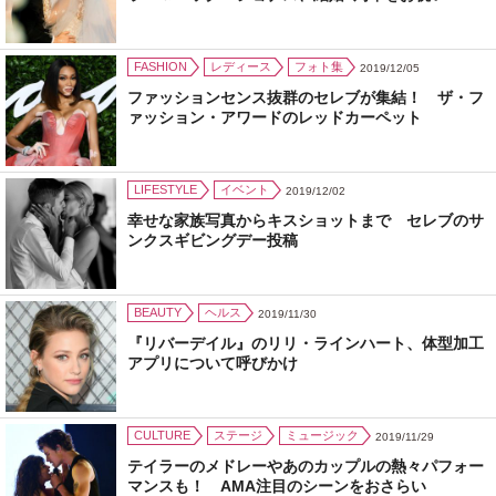
FASHION
レディース
フォト集
2019/12/05
ファッションセンス抜群のセレブが集結！ ザ・フ
ァッション・アワードのレッドカーペット
LIFESTYLE
イベント
2019/12/02
幸せな家族写真からキスショットまで セレブのサ
ンクスギビングデー投稿
BEAUTY
ヘルス
2019/11/30
『リバーデイル』のリリ・ラインハート、体型加工
アプリについて呼びかけ
CULTURE
ステージ
ミュージック
2019/11/29
テイラーのメドレーやあのカップルの熱々パフォー
マンスも！ AMA注目のシーンをおさらい