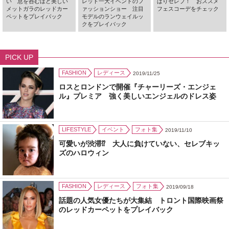
い 息を呑むほど美しい
レット一大イベントのフ
ぱりセレブ！ おススメ
メットガラのレッドカー
ァッションショー 注目
フェスコーデをチェック
ペットをプレイバック
モデルのランウェイルッ
クをプレイバック
PICK UP
FASHION
レディース
2019/11/25
ロスとロンドンで開催『チャーリーズ・エンジェ
ル』プレミア 強く美しいエンジェルのドレス姿
LIFESTYLE
イベント
フォト集
2019/11/10
可愛いが渋滞⁉ 大人に負けていない、セレブキッ
ズのハロウィン
FASHION
レディース
フォト集
2019/09/18
話題の人気女優たちが大集結 トロント国際映画祭
のレッドカーペットをプレイバック