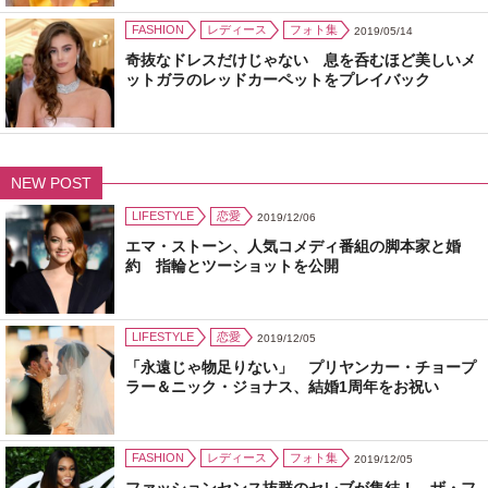
FASHION
レディース
フォト集
2019/05/14
奇抜なドレスだけじゃない 息を呑むほど美しいメ
ットガラのレッドカーペットをプレイバック
NEW POST
LIFESTYLE
恋愛
2019/12/06
エマ・ストーン、人気コメディ番組の脚本家と婚
約 指輪とツーショットを公開
LIFESTYLE
恋愛
2019/12/05
「永遠じゃ物足りない」 プリヤンカー・チョープ
ラー＆ニック・ジョナス、結婚1周年をお祝い
FASHION
レディース
フォト集
2019/12/05
ファッションセンス抜群のセレブが集結！ ザ・フ