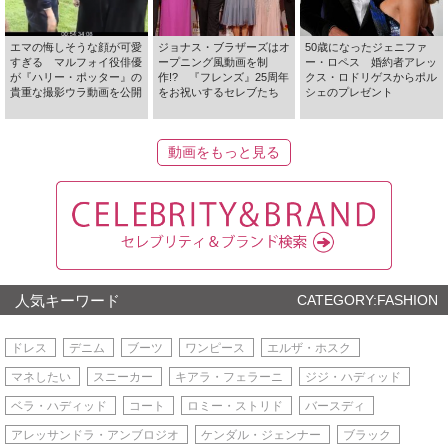
エマの悔しそうな顔が可愛
ジョナス・ブラザーズはオ
50歳になったジェニファ
すぎる マルフォイ役俳優
ープニング風動画を制
ー・ロペス 婚約者アレッ
が『ハリー・ポッター』の
作!? 『フレンズ』25周年
クス・ロドリゲスからポル
貴重な撮影ウラ動画を公開
をお祝いするセレブたち
シェのプレゼント
動画をもっと見る
人気キーワード
CATEGORY:FASHION
ドレス
デニム
ブーツ
ワンピース
エルザ・ホスク
マネしたい
スニーカー
キアラ・フェラーニ
ジジ・ハディッド
ベラ・ハディッド
コート
ロミー・ストリド
バースディ
アレッサンドラ・アンブロジオ
ケンダル・ジェンナー
ブラック