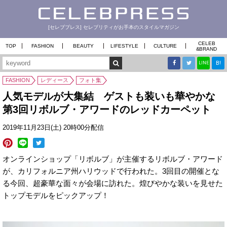
[セレブプレス] セレブリティがお手本のスタイルマガジン
CELEB
TOP
FASHION
BEAUTY
LIFESTYLE
CULTURE
&
BRAND
B!
LINE
FASHION
レディース
フォト集
人気モデルが大集結 ゲストも装いも華やかな
第3回リボルブ・アワードのレッドカーペット
2019年11月23日(土) 20時00分配信
オンラインショップ「リボルブ」が主催するリボルブ・アワード
が、カリフォルニア州ハリウッドで行われた。3回目の開催とな
る今回、超豪華な面々が会場に訪れた。煌びやかな装いを見せた
トップモデルをピックアップ！