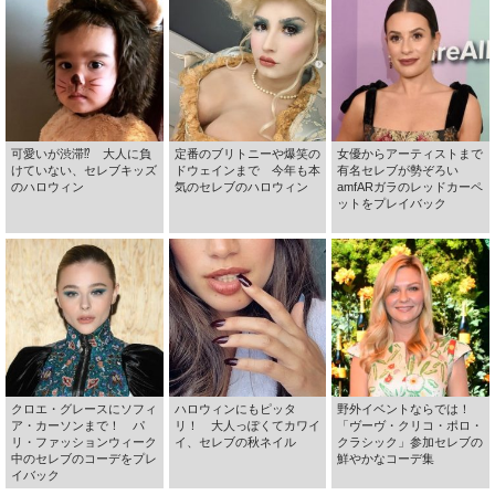
可愛いが渋滞⁉ 大人に負
定番のブリトニーや爆笑の
女優からアーティストまで
けていない、セレブキッズ
ドウェインまで 今年も本
有名セレブが勢ぞろい
のハロウィン
気のセレブのハロウィン
amfARガラのレッドカーペ
ットをプレイバック
クロエ・グレースにソフィ
ハロウィンにもピッタ
野外イベントならでは！
ア・カーソンまで！ パ
リ！ 大人っぽくてカワイ
「ヴーヴ・クリコ・ポロ・
リ・ファッションウィーク
イ、セレブの秋ネイル
クラシック」参加セレブの
中のセレブのコーデをプレ
鮮やかなコーデ集
イバック