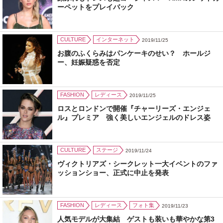
ーペットをプレイバック
CULTURE
インターネット
2019/11/25
お腹のふくらみはパンケーキのせい？ ホールジ
ー、妊娠疑惑を否定
FASHION
レディース
2019/11/25
ロスとロンドンで開催『チャーリーズ・エンジェ
ル』プレミア 強く美しいエンジェルのドレス姿
CULTURE
ステージ
2019/11/24
ヴィクトリアズ・シークレット一大イベントのファ
ッションショー、正式に中止を発表
FASHION
レディース
フォト集
2019/11/23
人気モデルが大集結 ゲストも装いも華やかな第3