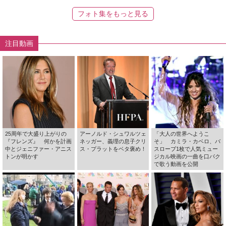
フォト集をもっと見る
注目動画
25周年で大盛り上がりの
アーノルド・シュワルツェ
「大人の世界へようこ
『フレンズ』 何かを計画
ネッガー、義理の息子クリ
そ」 カミラ・カベロ、バ
中とジェニファー・アニス
ス・プラットをベタ褒め！
スローブ1枚で人気ミュー
トンが明かす
ジカル映画の一曲を口パク
で歌う動画を公開