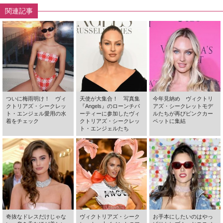
関連記事
ついに梅雨明け！ ヴィ
天使が大集合！ 写真集
今年見納め ヴィクトリ
クトリアズ・シークレッ
『Angels』のローンチパ
アズ・シークレットモデ
ト・エンジェル愛用の水
ーティーに参加したヴィ
ルたちが再びピンクカー
着をチェック
クトリアズ・シークレッ
ペットに集結
ト・エンジェルたち
奇抜なドレスだけじゃな
ヴィクトリアズ・シーク
お手本にしたいのはやっ