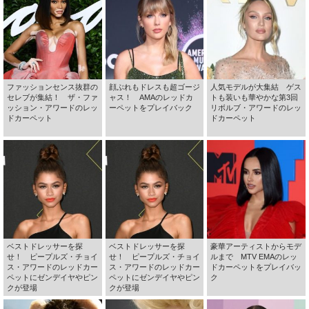
ファッションセンス抜群の
顔ぶれもドレスも超ゴージ
人気モデルが大集結 ゲス
セレブが集結！ ザ・ファ
ャス！ AMAのレッドカ
トも装いも華やかな第3回
ッション・アワードのレッ
ーペットをプレイバック
リボルブ・アワードのレッ
ドカーペット
ドカーペット
ベストドレッサーを探
ベストドレッサーを探
豪華アーティストからモデ
せ！ ピープルズ・チョイ
せ！ ピープルズ・チョイ
ルまで MTV EMAのレッ
ス・アワードのレッドカー
ス・アワードのレッドカー
ドカーペットをプレイバッ
ペットにゼンデイヤやピン
ペットにゼンデイヤやピン
ク
クが登場
クが登場