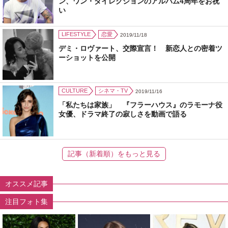
ン、ワン・ダイレクションのアルバム4周年をお祝
い
LIFESTYLE
恋愛
2019/11/18
デミ・ロヴァート、交際宣言！ 新恋人との密着ツ
ーショットを公開
CULTURE
シネマ・TV
2019/11/16
「私たちは家族」 『フラーハウス』のラモーナ役
女優、ドラマ終了の寂しさを動画で語る
記事（新着順）をもっと見る
オススメ記事
注目フォト集