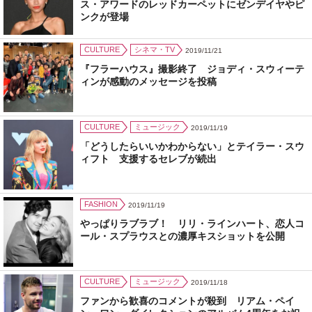
ス・アワードのレッドカーペットにゼンデイヤやピ
ンクが登場
CULTURE
シネマ・TV
2019/11/21
『フラーハウス』撮影終了 ジョディ・スウィーテ
ィンが感動のメッセージを投稿
CULTURE
ミュージック
2019/11/19
「どうしたらいいかわからない」とテイラー・スウ
ィフト 支援するセレブが続出
FASHION
2019/11/19
やっぱりラブラブ！ リリ・ラインハート、恋人コ
ール・スプラウスとの濃厚キスショットを公開
CULTURE
ミュージック
2019/11/18
ファンから歓喜のコメントが殺到 リアム・ペイ