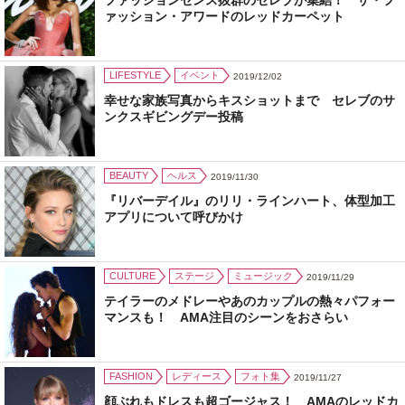
ァッション・アワードのレッドカーペット
LIFESTYLE
イベント
2019/12/02
幸せな家族写真からキスショットまで セレブのサ
ンクスギビングデー投稿
BEAUTY
ヘルス
2019/11/30
『リバーデイル』のリリ・ラインハート、体型加工
アプリについて呼びかけ
CULTURE
ステージ
ミュージック
2019/11/29
テイラーのメドレーやあのカップルの熱々パフォー
マンスも！ AMA注目のシーンをおさらい
FASHION
レディース
フォト集
2019/11/27
顔ぶれもドレスも超ゴージャス！ AMAのレッドカ