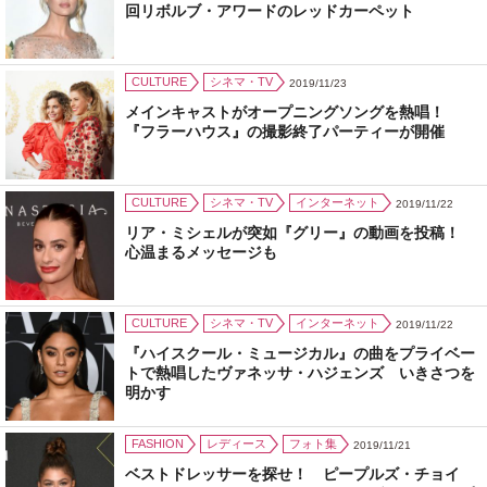
回リボルブ・アワードのレッドカーペット
CULTURE
シネマ・TV
2019/11/23
メインキャストがオープニングソングを熱唱！
『フラーハウス』の撮影終了パーティーが開催
CULTURE
シネマ・TV
インターネット
2019/11/22
リア・ミシェルが突如『グリー』の動画を投稿！
心温まるメッセージも
CULTURE
シネマ・TV
インターネット
2019/11/22
『ハイスクール・ミュージカル』の曲をプライベー
トで熱唱したヴァネッサ・ハジェンズ いきさつを
明かす
FASHION
レディース
フォト集
2019/11/21
ベストドレッサーを探せ！ ピープルズ・チョイ