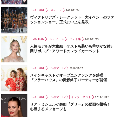
CULTURE
ステージ
2019/11/24
ヴィクトリアズ・シークレット一大イベントのファ
ッションショー、正式に中止を発表
FASHION
レディース
フォト集
2019/11/23
人気モデルが大集結 ゲストも装いも華やかな第3
回リボルブ・アワードのレッドカーペット
CULTURE
シネマ・TV
2019/11/23
メインキャストがオープニングソングを熱唱！
『フラーハウス』の撮影終了パーティーが開催
CULTURE
シネマ・TV
インターネット
2019/11/22
リア・ミシェルが突如『グリー』の動画を投稿！
心温まるメッセージも