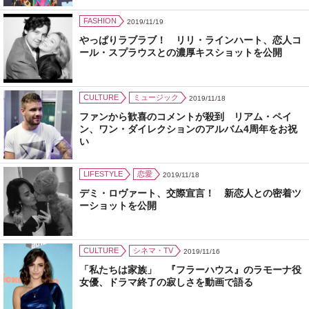
FASHION
2019/11/19
やっぱりラブラブ！ リリ・ラインハート、恋人コ
ール・スプラウスとの濃厚キスショットを公開
CULTURE
ミュージック
2019/11/18
ファンから歓喜のコメントが殺到 リアム・ペイ
ン、ワン・ダイレクションのアルバム4周年をお祝
い
LIFESTYLE
恋愛
2019/11/18
デミ・ロヴァート、交際宣言！ 新恋人との密着ツ
ーショットを公開
CULTURE
シネマ・TV
2019/11/16
「私たちは家族」 『フラーハウス』のラモーナ役
女優、ドラマ終了の寂しさを動画で語る