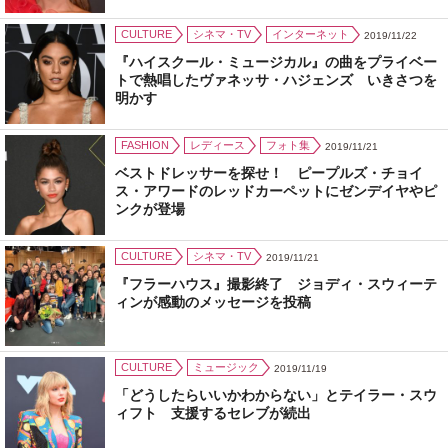
CULTURE
シネマ・TV
インターネット
2019/11/22
『ハイスクール・ミュージカル』の曲をプライベー
トで熱唱したヴァネッサ・ハジェンズ いきさつを
明かす
FASHION
レディース
フォト集
2019/11/21
ベストドレッサーを探せ！ ピープルズ・チョイ
ス・アワードのレッドカーペットにゼンデイヤやピ
ンクが登場
CULTURE
シネマ・TV
2019/11/21
『フラーハウス』撮影終了 ジョディ・スウィーテ
ィンが感動のメッセージを投稿
CULTURE
ミュージック
2019/11/19
「どうしたらいいかわからない」とテイラー・スウ
ィフト 支援するセレブが続出