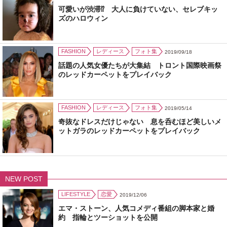
可愛いが渋滞⁉ 大人に負けていない、セレブキッ
ズのハロウィン
FASHION
レディース
フォト集
2019/09/18
話題の人気女優たちが大集結 トロント国際映画祭
のレッドカーペットをプレイバック
FASHION
レディース
フォト集
2019/05/14
奇抜なドレスだけじゃない 息を呑むほど美しいメ
ットガラのレッドカーペットをプレイバック
NEW POST
LIFESTYLE
恋愛
2019/12/06
エマ・ストーン、人気コメディ番組の脚本家と婚
約 指輪とツーショットを公開