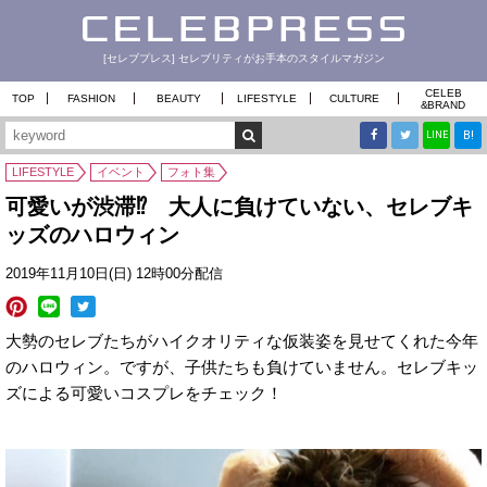
[セレブプレス] セレブリティがお手本のスタイルマガジン
CELEB
TOP
FASHION
BEAUTY
LIFESTYLE
CULTURE
&
BRAND
B!
LINE
LIFESTYLE
イベント
フォト集
可愛いが渋滞⁉ 大人に負けていない、セレブキ
ッズのハロウィン
2019年11月10日(日) 12時00分配信
大勢のセレブたちがハイクオリティな仮装姿を見せてくれた今年
のハロウィン。ですが、子供たちも負けていません。セレブキッ
ズによる可愛いコスプレをチェック！