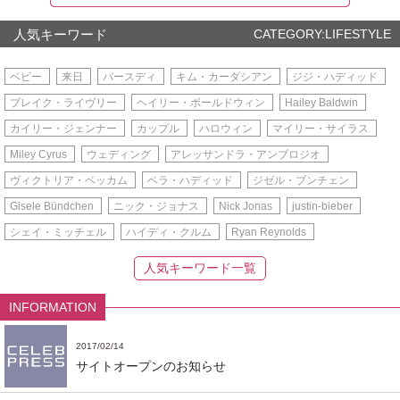
人気キーワード
CATEGORY:LIFESTYLE
ベビー
来日
バースディ
キム・カーダシアン
ジジ・ハディッド
ブレイク・ライヴリー
ヘイリー・ボールドウィン
Hailey Baldwin
カイリー・ジェンナー
カップル
ハロウィン
マイリー・サイラス
Miley Cyrus
ウェディング
アレッサンドラ・アンブロジオ
ヴィクトリア・ベッカム
ベラ・ハディッド
ジゼル・ブンチェン
Gisele Bündchen
ニック・ジョナス
Nick Jonas
justin-bieber
シェイ・ミッチェル
ハイディ・クルム
Ryan Reynolds
人気キーワード一覧
INFORMATION
2017/02/14
サイトオープンのお知らせ