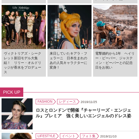
ヴィクトリアズ・シーク
来日していたキアラ・フ
電撃婚約から1年 ヘイリ
レット新旧モデル大集
ェラーニ 日本生まれの
ー・ビーバー、ジャステ
結！ リリー・オルドリ
あの人気キャラクターに
ィン・ビーバーとの記念
ッジが香水をプロデュー
変身！
日をお祝い
ス
PICK UP
FASHION
レディース
2019/11/25
ロスとロンドンで開催『チャーリーズ・エンジェ
ル』プレミア 強く美しいエンジェルのドレス姿
LIFESTYLE
イベント
フォト集
2019/11/10