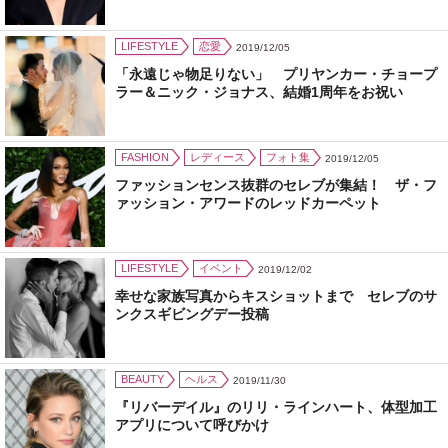
LIFESTYLE
恋愛
2019/12/05
「永遠じゃ物足りない」 プリヤンカー・チョープ
ラー＆ニック・ジョナス、結婚1周年をお祝い
FASHION
レディース
フォト集
2019/12/05
ファッションセンス抜群のセレブが集結！ ザ・フ
ァッション・アワードのレッドカーペット
LIFESTYLE
イベント
2019/12/02
幸せな家族写真からキスショットまで セレブのサ
ンクスギビングデー投稿
BEAUTY
ヘルス
2019/11/30
『リバーデイル』のリリ・ラインハート、体型加工
アプリについて呼びかけ