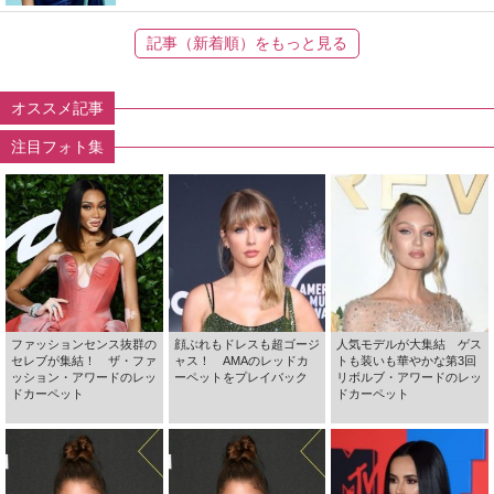
記事（新着順）をもっと見る
オススメ記事
注目フォト集
ファッションセンス抜群の
顔ぶれもドレスも超ゴージ
人気モデルが大集結 ゲス
セレブが集結！ ザ・ファ
ャス！ AMAのレッドカ
トも装いも華やかな第3回
ッション・アワードのレッ
ーペットをプレイバック
リボルブ・アワードのレッ
ドカーペット
ドカーペット