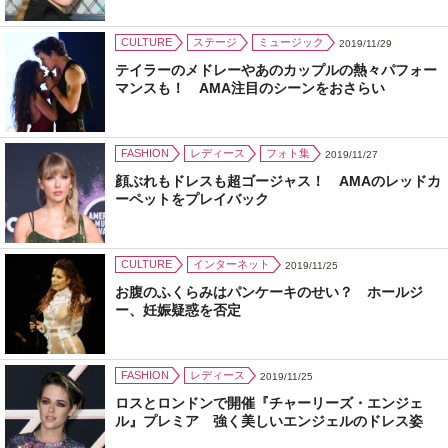
CULTURE
ステージ
ミュージック
2019/11/29
テイラーのメドレーやあのカップルの熱々パフォー
マンスも！ AMA注目のシーンをおさらい
FASHION
レディース
フォト集
2019/11/27
顔ぶれもドレスも超ゴージャス！ AMAのレッドカ
ーペットをプレイバック
CULTURE
インターネット
2019/11/25
お腹のふくらみはパンケーキのせい？ ホールジ
ー、妊娠疑惑を否定
FASHION
レディース
2019/11/25
ロスとロンドンで開催『チャーリーズ・エンジェ
ル』プレミア 強く美しいエンジェルのドレス姿