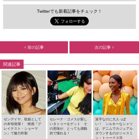
Twitterでも新着記事をチェック！
前の記事
次の記事
関連記事
ゼンデイヤ、歌姫として
セレーナ・ゴメスが新し
派手なのに大人っぽ
の本領発揮！ 映画『グ
いタトゥーをゲット そ
い！ シルキーなシャツ
レイテスト・ショーマ
の意味が、とっても感動
は、デニムでカジュアル
ン』で魅力炸裂
的で憧れる！
ダウンするのがジャスミ
ン・トゥークス流