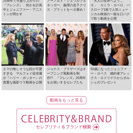
25周年で大盛り上がりの
アーノルド・シュワルツェ
「大人の世界へようこ
『フレンズ』 何かを計画
ネッガー、義理の息子クリ
そ」 カミラ・カベロ、バ
中とジェニファー・アニス
ス・プラットをベタ褒め！
スローブ1枚で人気ミュー
トンが明かす
ジカル映画の一曲を口パク
で歌う動画を公開
エマの悔しそうな顔が可愛
ジョナス・ブラザーズはオ
50歳になったジェニファ
すぎる マルフォイ役俳優
ープニング風動画を制
ー・ロペス 婚約者アレッ
が『ハリー・ポッター』の
作!? 『フレンズ』25周年
クス・ロドリゲスからポル
貴重な撮影ウラ動画を公開
をお祝いするセレブたち
シェのプレゼント
動画をもっと見る