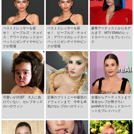
ベストドレッサーを探
ベストドレッサーを探
豪華アーティストからモデ
せ！ ピープルズ・チョイ
せ！ ピープルズ・チョイ
ルまで MTV EMAのレッ
ス・アワードのレッドカー
ス・アワードのレッドカー
ドカーペットをプレイバッ
ペットにゼンデイヤやピン
ペットにゼンデイヤやピン
ク
クが登場
クが登場
可愛いが渋滞⁉ 大人に負
定番のブリトニーや爆笑の
女優からアーティストまで
けていない、セレブキッズ
ドウェインまで 今年も本
有名セレブが勢ぞろい
のハロウィン
気のセレブのハロウィン
amfARガラのレッドカーペ
ットをプレイバック