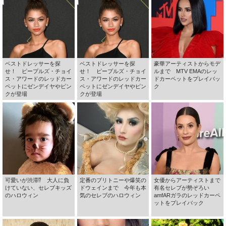
ベストドレッサーを探
ベストドレッサーを探
豪華アーティストからモデ
せ！ ピープルズ・チョイ
せ！ ピープルズ・チョイ
ルまで MTV EMAのレッ
ス・アワードのレッドカー
ス・アワードのレッドカー
ドカーペットをプレイバッ
ペットにゼンデイヤやピン
ペットにゼンデイヤやピン
ク
クが登場
クが登場
可愛いが渋滞⁉ 大人に負
定番のブリトニーや爆笑の
女優からアーティストまで
けていない、セレブキッズ
ドウェインまで 今年も本
有名セレブが勢ぞろい
のハロウィン
気のセレブのハロウィン
amfARガラのレッドカーペ
ットをプレイバック