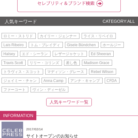
人気キーワード
CATEGORY:ALL
ロミー・ストリド
カイリー・ジェンナー
ライス・リベイロ
Lais Ribeiro
トム・ブレイディ
Gisele Bündchen
ホールジー
Halsey
エド・シーラン
レザージャケット
Ed Sheeran
Travis Scott
リリー・コリンズ
差し色
Madison Grace
トラヴィス・スコット
マディソン・グレース
Rebel Wilson
ジェイミー・チャン
Anna Camp
アンナ・キャンプ
CFDA
ファーコート
ヴィン・ディーゼル
人気キーワード一覧
INFORMATION
2017/02/14
サイトオープンのお知らせ