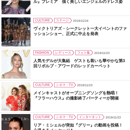
ル』プレミア 強く美しいエンジェルのドレス姿
CULTURE
ステージ
2019/11/24
ヴィクトリアズ・シークレット一大イベントのファ
ッションショー、正式に中止を発表
FASHION
レディース
フォト集
2019/11/23
人気モデルが大集結 ゲストも装いも華やかな第3
回リボルブ・アワードのレッドカーペット
CULTURE
シネマ・TV
2019/11/23
メインキャストがオープニングソングを熱唱！
『フラーハウス』の撮影終了パーティーが開催
CULTURE
シネマ・TV
インターネット
2019/11/22
リア・ミシェルが突如『グリー』の動画を投稿！