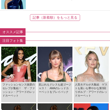
記事（新着順）をもっと見る
オススメ記事
注目フォト集
ファッションセンス抜群の
顔ぶれもドレスも超ゴージ
人気モデルが大集結 ゲス
セレブが集結！ ザ・ファ
ャス！ AMAのレッドカ
トも装いも華やかな第3回
ッション・アワードのレッ
ーペットをプレイバック
リボルブ・アワードのレッ
ドカーペット
ドカーペット