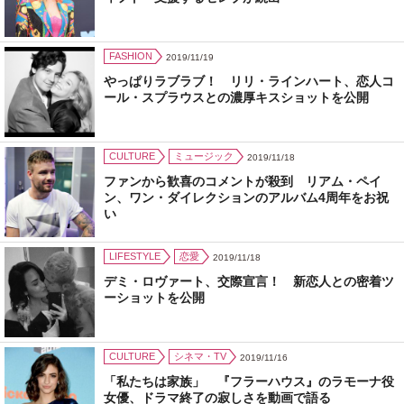
FASHION
2019/11/19
やっぱりラブラブ！ リリ・ラインハート、恋人コ
ール・スプラウスとの濃厚キスショットを公開
CULTURE
ミュージック
2019/11/18
ファンから歓喜のコメントが殺到 リアム・ペイ
ン、ワン・ダイレクションのアルバム4周年をお祝
い
LIFESTYLE
恋愛
2019/11/18
デミ・ロヴァート、交際宣言！ 新恋人との密着ツ
ーショットを公開
CULTURE
シネマ・TV
2019/11/16
「私たちは家族」 『フラーハウス』のラモーナ役
女優、ドラマ終了の寂しさを動画で語る