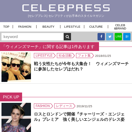
[セレブプレス] セレブリティがお手本のスタイルマガジン
CELEB
TOP
FASHION
BEAUTY
LIFESTYLE
CULTURE
&
BRAND
B!
LINE
「ウィメンズマーチ」に関する記事は1件あります
LIFESTYLE
社会活動
フォト集
2018/01/25
戦う女性たちが今年も大集合！ ウィメンズマーチ
に参加したセレブはだれ？
PICK UP
FASHION
レディース
2019/11/25
ロスとロンドンで開催『チャーリーズ・エンジェ
ル』プレミア 強く美しいエンジェルのドレス姿