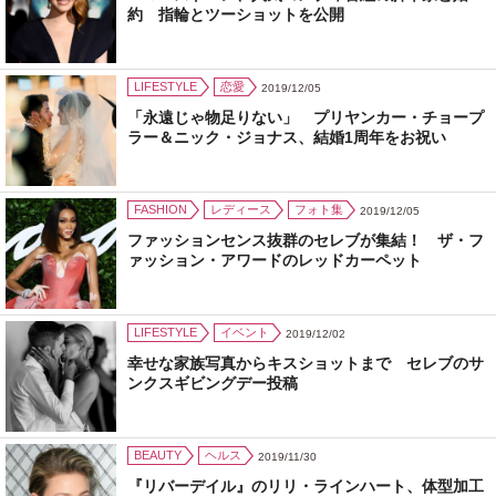
約 指輪とツーショットを公開
LIFESTYLE
恋愛
2019/12/05
「永遠じゃ物足りない」 プリヤンカー・チョープ
ラー＆ニック・ジョナス、結婚1周年をお祝い
FASHION
レディース
フォト集
2019/12/05
ファッションセンス抜群のセレブが集結！ ザ・フ
ァッション・アワードのレッドカーペット
LIFESTYLE
イベント
2019/12/02
幸せな家族写真からキスショットまで セレブのサ
ンクスギビングデー投稿
BEAUTY
ヘルス
2019/11/30
『リバーデイル』のリリ・ラインハート、体型加工