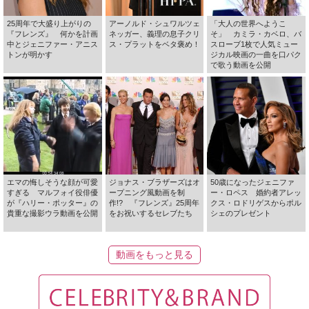
25周年で大盛り上がりの
アーノルド・シュワルツェ
「大人の世界へようこ
『フレンズ』 何かを計画
ネッガー、義理の息子クリ
そ」 カミラ・カベロ、バ
中とジェニファー・アニス
ス・プラットをベタ褒め！
スローブ1枚で人気ミュー
トンが明かす
ジカル映画の一曲を口パク
で歌う動画を公開
エマの悔しそうな顔が可愛
ジョナス・ブラザーズはオ
50歳になったジェニファ
すぎる マルフォイ役俳優
ープニング風動画を制
ー・ロペス 婚約者アレッ
が『ハリー・ポッター』の
作!? 『フレンズ』25周年
クス・ロドリゲスからポル
貴重な撮影ウラ動画を公開
をお祝いするセレブたち
シェのプレゼント
動画をもっと見る