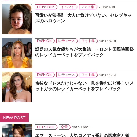
LIFESTYLE
イベント
フォト集
2019/11/10
可愛いが渋滞⁉ 大人に負けていない、セレブキッ
ズのハロウィン
FASHION
レディース
フォト集
2019/09/18
話題の人気女優たちが大集結 トロント国際映画祭
のレッドカーペットをプレイバック
FASHION
レディース
フォト集
2019/05/14
奇抜なドレスだけじゃない 息を呑むほど美しいメ
ットガラのレッドカーペットをプレイバック
NEW POST
LIFESTYLE
恋愛
2019/12/06
エマ・ストーン、人気コメディ番組の脚本家と婚