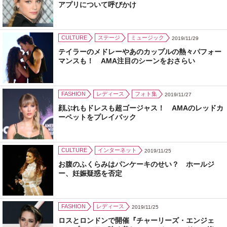
アプリについて呼びかけ
CULTURE
ステージ
ミュージック
2019/11/29
テイラーのメドレーやあのカップルの熱々パフォー
マンスも！ AMA注目のシーンをおさらい
FASHION
レディース
フォト集
2019/11/27
顔ぶれもドレスも超ゴージャス！ AMAのレッドカ
ーペットをプレイバック
CULTURE
インターネット
2019/11/25
お腹のふくらみはパンケーキのせい？ ホールジ
ー、妊娠疑惑を否定
FASHION
レディース
2019/11/25
ロスとロンドンで開催『チャーリーズ・エンジェ