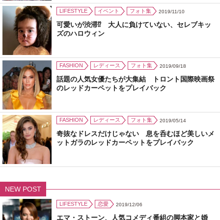
LIFESTYLE
イベント
フォト集
2019/11/10
可愛いが渋滞⁉ 大人に負けていない、セレブキッ
ズのハロウィン
FASHION
レディース
フォト集
2019/09/18
話題の人気女優たちが大集結 トロント国際映画祭
のレッドカーペットをプレイバック
FASHION
レディース
フォト集
2019/05/14
奇抜なドレスだけじゃない 息を呑むほど美しいメ
ットガラのレッドカーペットをプレイバック
NEW POST
LIFESTYLE
恋愛
2019/12/06
エマ・ストーン、人気コメディ番組の脚本家と婚