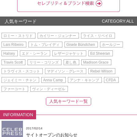
人気キーワード
CATEGORY:ALL
ロミー・ストリド
カイリー・ジェンナー
ライス・リベイロ
Lais Ribeiro
トム・ブレイディ
Gisele Bündchen
ホールジー
Halsey
エド・シーラン
レザージャケット
Ed Sheeran
Travis Scott
リリー・コリンズ
差し色
Madison Grace
トラヴィス・スコット
マディソン・グレース
Rebel Wilson
ジェイミー・チャン
Anna Camp
アンナ・キャンプ
CFDA
ファーコート
ヴィン・ディーゼル
人気キーワード一覧
INFORMATION
2017/02/14
サイトオープンのお知らせ