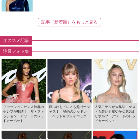
記事（新着順）をもっと見る
オススメ記事
注目フォト集
ファッションセンス抜群の
顔ぶれもドレスも超ゴージ
人気モデルが大集結 ゲス
セレブが集結！ ザ・ファ
ャス！ AMAのレッドカ
トも装いも華やかな第3回
ッション・アワードのレッ
ーペットをプレイバック
リボルブ・アワードのレッ
ドカーペット
ドカーペット