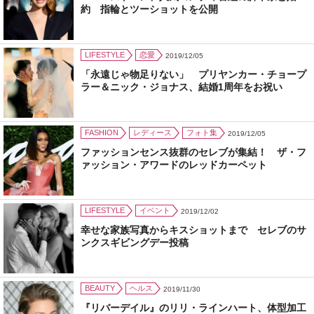
約 指輪とツーショットを公開
LIFESTYLE
恋愛
2019/12/05
「永遠じゃ物足りない」 プリヤンカー・チョープ
ラー＆ニック・ジョナス、結婚1周年をお祝い
FASHION
レディース
フォト集
2019/12/05
ファッションセンス抜群のセレブが集結！ ザ・フ
ァッション・アワードのレッドカーペット
LIFESTYLE
イベント
2019/12/02
幸せな家族写真からキスショットまで セレブのサ
ンクスギビングデー投稿
BEAUTY
ヘルス
2019/11/30
『リバーデイル』のリリ・ラインハート、体型加工