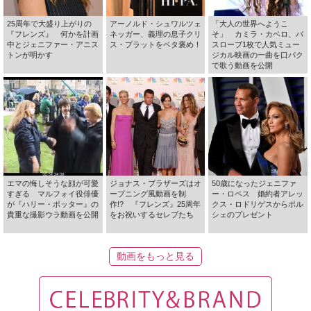
25周年で大盛り上がりの
アーノルド・シュワルツェ
「大人の世界へようこ
『フレンズ』 何かを計画
ネッガー、義理の息子クリ
そ」 カミラ・カベロ、バ
中とジェニファー・アニス
ス・プラットをベタ褒め！
スローブ1枚で人気ミュー
トンが明かす
ジカル映画の一曲を口パク
で歌う動画を公開
エマの悔しそうな顔が可愛
ジョナス・ブラザーズはオ
50歳になったジェニファ
すぎる マルフォイ役俳優
ープニング風動画を制
ー・ロペス 婚約者アレッ
が『ハリー・ポッター』の
作!? 『フレンズ』25周年
クス・ロドリゲスからポル
貴重な撮影ウラ動画を公開
をお祝いするセレブたち
シェのプレゼント
動画をもっと見る