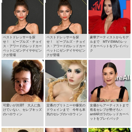
ベストドレッサーを探
ベストドレッサーを探
豪華アーティストからモデ
せ！ ピープルズ・チョイ
せ！ ピープルズ・チョイ
ルまで MTV EMAのレッ
ス・アワードのレッドカー
ス・アワードのレッドカー
ドカーペットをプレイバッ
ペットにゼンデイヤやピン
ペットにゼンデイヤやピン
ク
クが登場
クが登場
可愛いが渋滞⁉ 大人に負
定番のブリトニーや爆笑の
女優からアーティストまで
けていない、セレブキッズ
ドウェインまで 今年も本
有名セレブが勢ぞろい
のハロウィン
気のセレブのハロウィン
amfARガラのレッドカーペ
ットをプレイバック