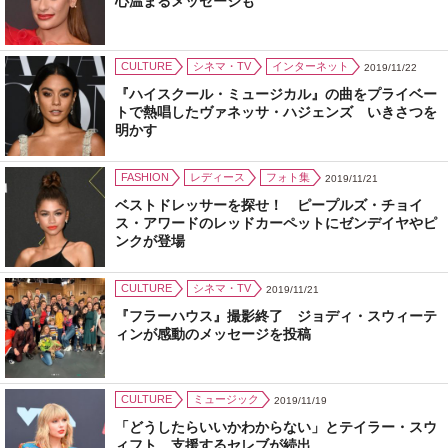
心温まるメッセージも
CULTURE
シネマ・TV
インターネット
2019/11/22
『ハイスクール・ミュージカル』の曲をプライベー
トで熱唱したヴァネッサ・ハジェンズ いきさつを
明かす
FASHION
レディース
フォト集
2019/11/21
ベストドレッサーを探せ！ ピープルズ・チョイ
ス・アワードのレッドカーペットにゼンデイヤやピ
ンクが登場
CULTURE
シネマ・TV
2019/11/21
『フラーハウス』撮影終了 ジョディ・スウィーテ
ィンが感動のメッセージを投稿
CULTURE
ミュージック
2019/11/19
「どうしたらいいかわからない」とテイラー・スウ
ィフト 支援するセレブが続出