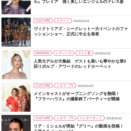
ル』プレミア 強く美しいエンジェルのドレス姿
CULTURE
ステージ
2019/11/24
ヴィクトリアズ・シークレット一大イベントのファ
ッションショー、正式に中止を発表
FASHION
レディース
フォト集
2019/11/23
人気モデルが大集結 ゲストも装いも華やかな第3
回リボルブ・アワードのレッドカーペット
CULTURE
シネマ・TV
2019/11/23
メインキャストがオープニングソングを熱唱！
『フラーハウス』の撮影終了パーティーが開催
CULTURE
シネマ・TV
インターネット
2019/11/22
リア・ミシェルが突如『グリー』の動画を投稿！