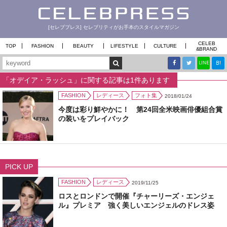
[セレブプレス] セレブリティがお手本のスタイルマガジン
CELEB
TOP
FASHION
BEAUTY
LIFESTYLE
CULTURE
&
BRAND
B!
LINE
「オデイア・ラッシュ」に関する記事は1件あります
FASHION
レディース
フォト集
2018/01/24
今度は彩り鮮やかに！ 第24回全米映画俳優組合賞
の装いをプレイバック
PICK UP
FASHION
レディース
2019/11/25
ロスとロンドンで開催『チャーリーズ・エンジェ
ル』プレミア 強く美しいエンジェルのドレス姿