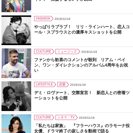
FASHION
2019/11/19
やっぱりラブラブ！ リリ・ラインハート、恋人コ
ール・スプラウスとの濃厚キスショットを公開
CULTURE
ミュージック
2019/11/18
ファンから歓喜のコメントが殺到 リアム・ペイ
ン、ワン・ダイレクションのアルバム4周年をお祝
い
LIFESTYLE
恋愛
2019/11/18
デミ・ロヴァート、交際宣言！ 新恋人との密着ツ
ーショットを公開
CULTURE
シネマ・TV
2019/11/16
「私たちは家族」 『フラーハウス』のラモーナ役
女優、ドラマ終了の寂しさを動画で語る