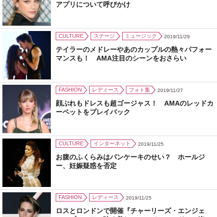
アプリについて呼びかけ
CULTURE
ステージ
ミュージック
2019/11/29
テイラーのメドレーやあのカップルの熱々パフォー
マンスも！ AMA注目のシーンをおさらい
FASHION
レディース
フォト集
2019/11/27
顔ぶれもドレスも超ゴージャス！ AMAのレッドカ
ーペットをプレイバック
CULTURE
インターネット
2019/11/25
お腹のふくらみはパンケーキのせい？ ホールジ
ー、妊娠疑惑を否定
FASHION
レディース
2019/11/25
ロスとロンドンで開催『チャーリーズ・エンジェ