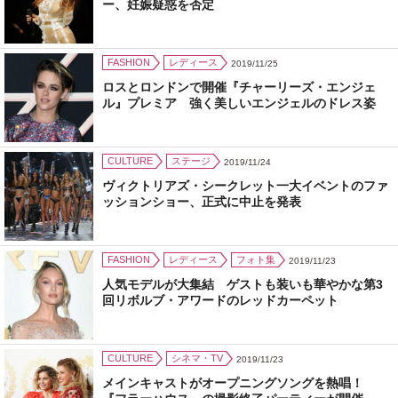
ー、妊娠疑惑を否定
FASHION
レディース
2019/11/25
ロスとロンドンで開催『チャーリーズ・エンジェ
ル』プレミア 強く美しいエンジェルのドレス姿
CULTURE
ステージ
2019/11/24
ヴィクトリアズ・シークレット一大イベントのファ
ッションショー、正式に中止を発表
FASHION
レディース
フォト集
2019/11/23
人気モデルが大集結 ゲストも装いも華やかな第3
回リボルブ・アワードのレッドカーペット
CULTURE
シネマ・TV
2019/11/23
メインキャストがオープニングソングを熱唱！