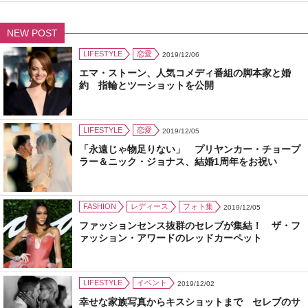
NEW POST
LIFESTYLE
恋愛
2019/12/06
エマ・ストーン、人気コメディ番組の脚本家と婚
約 指輪とツーショットを公開
LIFESTYLE
恋愛
2019/12/05
「永遠じゃ物足りない」 プリヤンカー・チョープ
ラー＆ニック・ジョナス、結婚1周年をお祝い
FASHION
レディース
フォト集
2019/12/05
ファッションセンス抜群のセレブが集結！ ザ・フ
ァッション・アワードのレッドカーペット
LIFESTYLE
イベント
2019/12/02
幸せな家族写真からキスショットまで セレブのサ