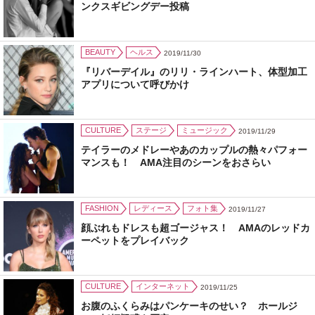
ンクスギビングデー投稿
BEAUTY
ヘルス
2019/11/30
『リバーデイル』のリリ・ラインハート、体型加工
アプリについて呼びかけ
CULTURE
ステージ
ミュージック
2019/11/29
テイラーのメドレーやあのカップルの熱々パフォー
マンスも！ AMA注目のシーンをおさらい
FASHION
レディース
フォト集
2019/11/27
顔ぶれもドレスも超ゴージャス！ AMAのレッドカ
ーペットをプレイバック
CULTURE
インターネット
2019/11/25
お腹のふくらみはパンケーキのせい？ ホールジ