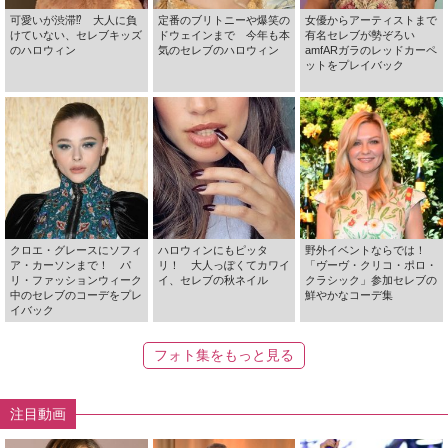
可愛いが渋滞⁉ 大人に負
定番のブリトニーや爆笑の
女優からアーティストまで
けていない、セレブキッズ
ドウェインまで 今年も本
有名セレブが勢ぞろい
のハロウィン
気のセレブのハロウィン
amfARガラのレッドカーペ
ットをプレイバック
クロエ・グレースにソフィ
ハロウィンにもピッタ
野外イベントならでは！
ア・カーソンまで！ パ
リ！ 大人っぽくてカワイ
「ヴーヴ・クリコ・ポロ・
リ・ファッションウィーク
イ、セレブの秋ネイル
クラシック」参加セレブの
中のセレブのコーデをプレ
鮮やかなコーデ集
イバック
フォト集をもっと見る
注目動画