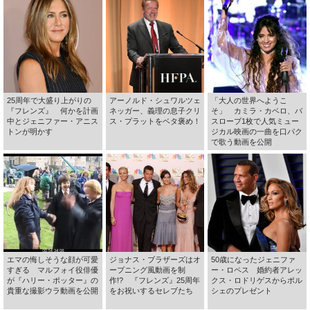
25周年で大盛り上がりの
アーノルド・シュワルツェ
「大人の世界へようこ
『フレンズ』 何かを計画
ネッガー、義理の息子クリ
そ」 カミラ・カベロ、バ
中とジェニファー・アニス
ス・プラットをベタ褒め！
スローブ1枚で人気ミュー
トンが明かす
ジカル映画の一曲を口パク
で歌う動画を公開
エマの悔しそうな顔が可愛
ジョナス・ブラザーズはオ
50歳になったジェニファ
すぎる マルフォイ役俳優
ープニング風動画を制
ー・ロペス 婚約者アレッ
が『ハリー・ポッター』の
作!? 『フレンズ』25周年
クス・ロドリゲスからポル
貴重な撮影ウラ動画を公開
をお祝いするセレブたち
シェのプレゼント