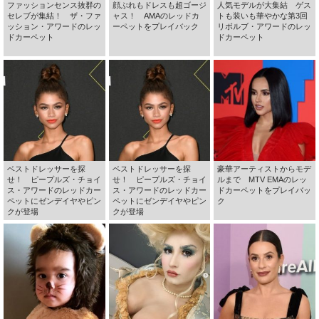
ファッションセンス抜群の
顔ぶれもドレスも超ゴージ
人気モデルが大集結 ゲス
セレブが集結！ ザ・ファ
ャス！ AMAのレッドカ
トも装いも華やかな第3回
ッション・アワードのレッ
ーペットをプレイバック
リボルブ・アワードのレッ
ドカーペット
ドカーペット
ベストドレッサーを探
ベストドレッサーを探
豪華アーティストからモデ
せ！ ピープルズ・チョイ
せ！ ピープルズ・チョイ
ルまで MTV EMAのレッ
ス・アワードのレッドカー
ス・アワードのレッドカー
ドカーペットをプレイバッ
ペットにゼンデイヤやピン
ペットにゼンデイヤやピン
ク
クが登場
クが登場