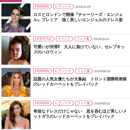
FASHION
レディース
2019/11/25
ロスとロンドンで開催『チャーリーズ・エンジェ
ル』プレミア 強く美しいエンジェルのドレス姿
LIFESTYLE
イベント
フォト集
2019/11/10
可愛いが渋滞⁉ 大人に負けていない、セレブキッ
ズのハロウィン
FASHION
レディース
フォト集
2019/09/18
話題の人気女優たちが大集結 トロント国際映画祭
のレッドカーペットをプレイバック
FASHION
レディース
フォト集
2019/05/14
奇抜なドレスだけじゃない 息を呑むほど美しいメ
ットガラのレッドカーペットをプレイバック