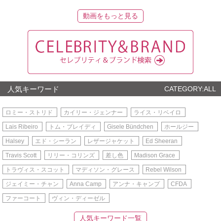
動画をもっと見る
人気キーワード
CATEGORY:ALL
ロミー・ストリド
カイリー・ジェンナー
ライス・リベイロ
Lais Ribeiro
トム・ブレイディ
Gisele Bündchen
ホールジー
Halsey
エド・シーラン
レザージャケット
Ed Sheeran
Travis Scott
リリー・コリンズ
差し色
Madison Grace
トラヴィス・スコット
マディソン・グレース
Rebel Wilson
ジェイミー・チャン
Anna Camp
アンナ・キャンプ
CFDA
ファーコート
ヴィン・ディーゼル
人気キーワード一覧