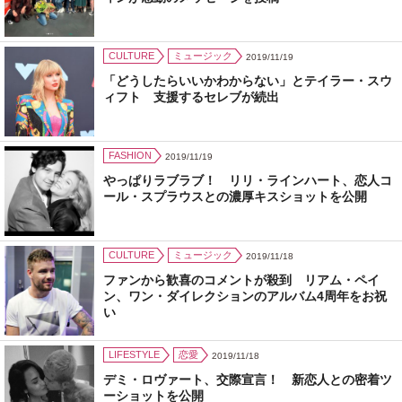
CULTURE
ミュージック
2019/11/19
「どうしたらいいかわからない」とテイラー・スウ
ィフト 支援するセレブが続出
FASHION
2019/11/19
やっぱりラブラブ！ リリ・ラインハート、恋人コ
ール・スプラウスとの濃厚キスショットを公開
CULTURE
ミュージック
2019/11/18
ファンから歓喜のコメントが殺到 リアム・ペイ
ン、ワン・ダイレクションのアルバム4周年をお祝
い
LIFESTYLE
恋愛
2019/11/18
デミ・ロヴァート、交際宣言！ 新恋人との密着ツ
ーショットを公開