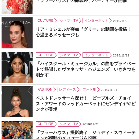
『フラーハウス』の撮影終了パーティーが開催
CULTURE
シネマ・TV
インターネット
2019/11/22
リア・ミシェルが突如『グリー』の動画を投稿！
心温まるメッセージも
CULTURE
シネマ・TV
インターネット
2019/11/22
『ハイスクール・ミュージカル』の曲をプライベー
トで熱唱したヴァネッサ・ハジェンズ いきさつを
明かす
FASHION
レディース
フォト集
2019/11/21
ベストドレッサーを探せ！ ピープルズ・チョイ
ス・アワードのレッドカーペットにゼンデイヤやピ
ンクが登場
CULTURE
シネマ・TV
2019/11/21
『フラーハウス』撮影終了 ジョディ・スウィーテ
ィンが感動のメッセージを投稿