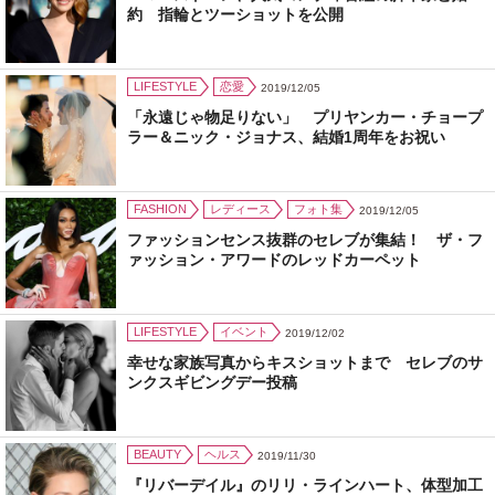
約 指輪とツーショットを公開
LIFESTYLE
恋愛
2019/12/05
「永遠じゃ物足りない」 プリヤンカー・チョープ
ラー＆ニック・ジョナス、結婚1周年をお祝い
FASHION
レディース
フォト集
2019/12/05
ファッションセンス抜群のセレブが集結！ ザ・フ
ァッション・アワードのレッドカーペット
LIFESTYLE
イベント
2019/12/02
幸せな家族写真からキスショットまで セレブのサ
ンクスギビングデー投稿
BEAUTY
ヘルス
2019/11/30
『リバーデイル』のリリ・ラインハート、体型加工