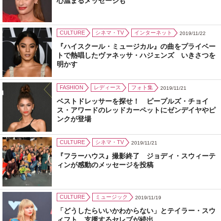
心温まるメッセージも
CULTURE
シネマ・TV
インターネット
2019/11/22
『ハイスクール・ミュージカル』の曲をプライベー
トで熱唱したヴァネッサ・ハジェンズ いきさつを
明かす
FASHION
レディース
フォト集
2019/11/21
ベストドレッサーを探せ！ ピープルズ・チョイ
ス・アワードのレッドカーペットにゼンデイヤやピ
ンクが登場
CULTURE
シネマ・TV
2019/11/21
『フラーハウス』撮影終了 ジョディ・スウィーテ
ィンが感動のメッセージを投稿
CULTURE
ミュージック
2019/11/19
「どうしたらいいかわからない」とテイラー・スウ
ィフト 支援するセレブが続出