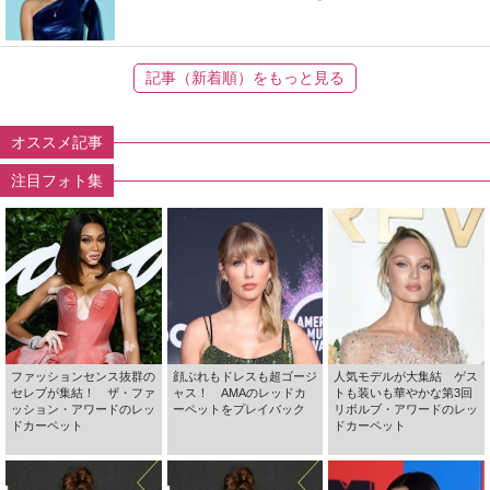
記事（新着順）をもっと見る
オススメ記事
注目フォト集
ファッションセンス抜群の
顔ぶれもドレスも超ゴージ
人気モデルが大集結 ゲス
セレブが集結！ ザ・ファ
ャス！ AMAのレッドカ
トも装いも華やかな第3回
ッション・アワードのレッ
ーペットをプレイバック
リボルブ・アワードのレッ
ドカーペット
ドカーペット