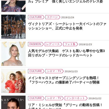
ル』プレミア 強く美しいエンジェルのドレス姿
CULTURE
ステージ
2019/11/24
ヴィクトリアズ・シークレット一大イベントのファ
ッションショー、正式に中止を発表
FASHION
レディース
フォト集
2019/11/23
人気モデルが大集結 ゲストも装いも華やかな第3
回リボルブ・アワードのレッドカーペット
CULTURE
シネマ・TV
2019/11/23
メインキャストがオープニングソングを熱唱！
『フラーハウス』の撮影終了パーティーが開催
CULTURE
シネマ・TV
インターネット
2019/11/22
リア・ミシェルが突如『グリー』の動画を投稿！