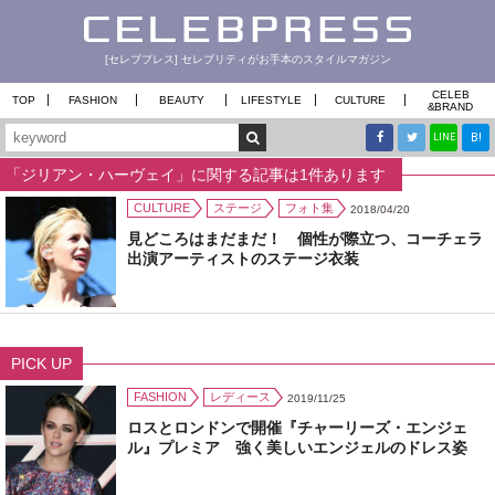
[セレブプレス] セレブリティがお手本のスタイルマガジン
CELEB
TOP
FASHION
BEAUTY
LIFESTYLE
CULTURE
&
BRAND
B!
LINE
「ジリアン・ハーヴェイ」に関する記事は1件あります
CULTURE
ステージ
フォト集
2018/04/20
見どころはまだまだ！ 個性が際立つ、コーチェラ
出演アーティストのステージ衣装
PICK UP
FASHION
レディース
2019/11/25
ロスとロンドンで開催『チャーリーズ・エンジェ
ル』プレミア 強く美しいエンジェルのドレス姿