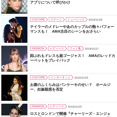
アプリについて呼びかけ
CULTURE
ステージ
ミュージック
2019/11/29
テイラーのメドレーやあのカップルの熱々パフォー
マンスも！ AMA注目のシーンをおさらい
FASHION
レディース
フォト集
2019/11/27
顔ぶれもドレスも超ゴージャス！ AMAのレッドカ
ーペットをプレイバック
CULTURE
インターネット
2019/11/25
お腹のふくらみはパンケーキのせい？ ホールジ
ー、妊娠疑惑を否定
FASHION
レディース
2019/11/25
ロスとロンドンで開催『チャーリーズ・エンジェ