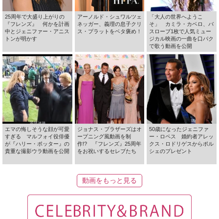
25周年で大盛り上がりの
アーノルド・シュワルツェ
「大人の世界へようこ
『フレンズ』 何かを計画
ネッガー、義理の息子クリ
そ」 カミラ・カベロ、バ
中とジェニファー・アニス
ス・プラットをベタ褒め！
スローブ1枚で人気ミュー
トンが明かす
ジカル映画の一曲を口パク
で歌う動画を公開
エマの悔しそうな顔が可愛
ジョナス・ブラザーズはオ
50歳になったジェニファ
すぎる マルフォイ役俳優
ープニング風動画を制
ー・ロペス 婚約者アレッ
が『ハリー・ポッター』の
作!? 『フレンズ』25周年
クス・ロドリゲスからポル
貴重な撮影ウラ動画を公開
をお祝いするセレブたち
シェのプレゼント
動画をもっと見る