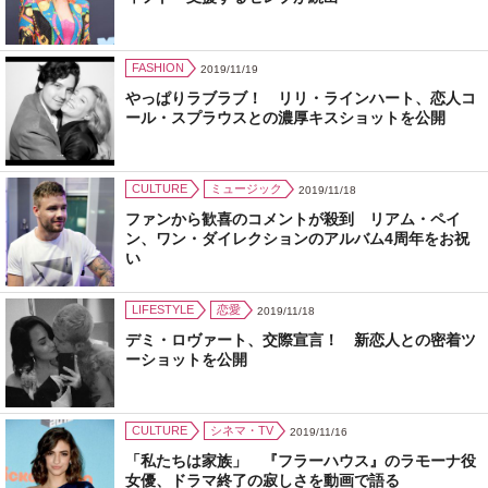
FASHION
2019/11/19
やっぱりラブラブ！ リリ・ラインハート、恋人コ
ール・スプラウスとの濃厚キスショットを公開
CULTURE
ミュージック
2019/11/18
ファンから歓喜のコメントが殺到 リアム・ペイ
ン、ワン・ダイレクションのアルバム4周年をお祝
い
LIFESTYLE
恋愛
2019/11/18
デミ・ロヴァート、交際宣言！ 新恋人との密着ツ
ーショットを公開
CULTURE
シネマ・TV
2019/11/16
「私たちは家族」 『フラーハウス』のラモーナ役
女優、ドラマ終了の寂しさを動画で語る