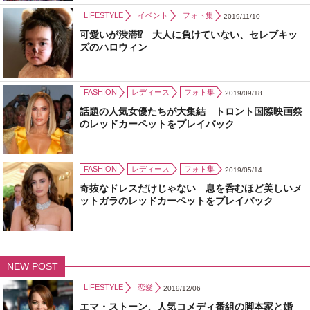
LIFESTYLE
イベント
フォト集
2019/11/10
可愛いが渋滞⁉ 大人に負けていない、セレブキッ
ズのハロウィン
FASHION
レディース
フォト集
2019/09/18
話題の人気女優たちが大集結 トロント国際映画祭
のレッドカーペットをプレイバック
FASHION
レディース
フォト集
2019/05/14
奇抜なドレスだけじゃない 息を呑むほど美しいメ
ットガラのレッドカーペットをプレイバック
NEW POST
LIFESTYLE
恋愛
2019/12/06
エマ・ストーン、人気コメディ番組の脚本家と婚