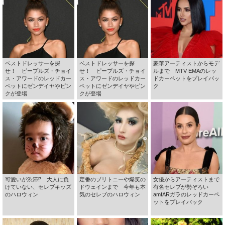
ベストドレッサーを探
ベストドレッサーを探
豪華アーティストからモデ
せ！ ピープルズ・チョイ
せ！ ピープルズ・チョイ
ルまで MTV EMAのレッ
ス・アワードのレッドカー
ス・アワードのレッドカー
ドカーペットをプレイバッ
ペットにゼンデイヤやピン
ペットにゼンデイヤやピン
ク
クが登場
クが登場
可愛いが渋滞⁉ 大人に負
定番のブリトニーや爆笑の
女優からアーティストまで
けていない、セレブキッズ
ドウェインまで 今年も本
有名セレブが勢ぞろい
のハロウィン
気のセレブのハロウィン
amfARガラのレッドカーペ
ットをプレイバック