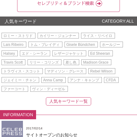
人気キーワード
CATEGORY:ALL
ロミー・ストリド
カイリー・ジェンナー
ライス・リベイロ
Lais Ribeiro
トム・ブレイディ
Gisele Bündchen
ホールジー
Halsey
エド・シーラン
レザージャケット
Ed Sheeran
Travis Scott
リリー・コリンズ
差し色
Madison Grace
トラヴィス・スコット
マディソン・グレース
Rebel Wilson
ジェイミー・チャン
Anna Camp
アンナ・キャンプ
CFDA
ファーコート
ヴィン・ディーゼル
人気キーワード一覧
INFORMATION
2017/02/14
サイトオープンのお知らせ