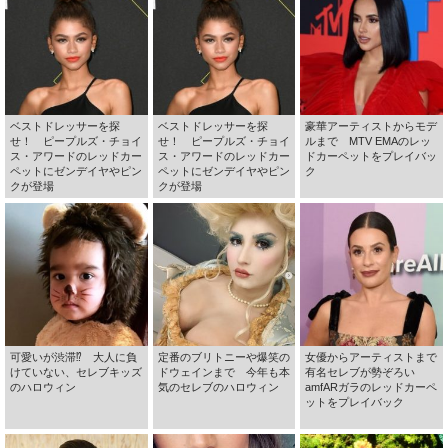
ベストドレッサーを探
ベストドレッサーを探
豪華アーティストからモデ
せ！ ピープルズ・チョイ
せ！ ピープルズ・チョイ
ルまで MTV EMAのレッ
ス・アワードのレッドカー
ス・アワードのレッドカー
ドカーペットをプレイバッ
ペットにゼンデイヤやピン
ペットにゼンデイヤやピン
ク
クが登場
クが登場
可愛いが渋滞⁉ 大人に負
定番のブリトニーや爆笑の
女優からアーティストまで
けていない、セレブキッズ
ドウェインまで 今年も本
有名セレブが勢ぞろい
のハロウィン
気のセレブのハロウィン
amfARガラのレッドカーペ
ットをプレイバック