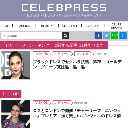
[セレブプレス] セレブリティがお手本のスタイルマガジン
CELEB
TOP
FASHION
BEAUTY
LIFESTYLE
CULTURE
&
BRAND
B!
LINE
「ビリー・ジーン・キング」に関する記事は1件あります
FASHION
レディース
フォト集
2018/01/11
ブラックドレスでセクハラ抗議 第75回ゴールデ
ン・グローブ賞は黒・黒・黒！
PICK UP
FASHION
レディース
2019/11/25
ロスとロンドンで開催『チャーリーズ・エンジェ
ル』プレミア 強く美しいエンジェルのドレス姿