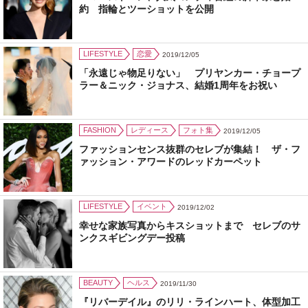
約 指輪とツーショットを公開
LIFESTYLE
恋愛
2019/12/05
「永遠じゃ物足りない」 プリヤンカー・チョープ
ラー＆ニック・ジョナス、結婚1周年をお祝い
FASHION
レディース
フォト集
2019/12/05
ファッションセンス抜群のセレブが集結！ ザ・フ
ァッション・アワードのレッドカーペット
LIFESTYLE
イベント
2019/12/02
幸せな家族写真からキスショットまで セレブのサ
ンクスギビングデー投稿
BEAUTY
ヘルス
2019/11/30
『リバーデイル』のリリ・ラインハート、体型加工