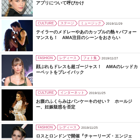
アプリについて呼びかけ
CULTURE
ステージ
ミュージック
2019/11/29
テイラーのメドレーやあのカップルの熱々パフォー
マンスも！ AMA注目のシーンをおさらい
FASHION
レディース
フォト集
2019/11/27
顔ぶれもドレスも超ゴージャス！ AMAのレッドカ
ーペットをプレイバック
CULTURE
インターネット
2019/11/25
お腹のふくらみはパンケーキのせい？ ホールジ
ー、妊娠疑惑を否定
FASHION
レディース
2019/11/25
ロスとロンドンで開催『チャーリーズ・エンジェ