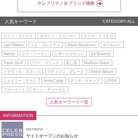
人気キーワード
CATEGORY:ALL
ロミー・ストリド
カイリー・ジェンナー
ライス・リベイロ
Lais Ribeiro
トム・ブレイディ
Gisele Bündchen
ホールジー
Halsey
エド・シーラン
レザージャケット
Ed Sheeran
Travis Scott
リリー・コリンズ
差し色
Madison Grace
トラヴィス・スコット
マディソン・グレース
Rebel Wilson
ジェイミー・チャン
Anna Camp
アンナ・キャンプ
CFDA
ファーコート
ヴィン・ディーゼル
人気キーワード一覧
INFORMATION
2017/02/14
サイトオープンのお知らせ