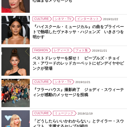
心温まるメッセージも
CULTURE
シネマ・TV
インターネット
2019/11/22
『ハイスクール・ミュージカル』の曲をプライベー
トで熱唱したヴァネッサ・ハジェンズ いきさつを
明かす
FASHION
レディース
フォト集
2019/11/21
ベストドレッサーを探せ！ ピープルズ・チョイ
ス・アワードのレッドカーペットにゼンデイヤやピ
ンクが登場
CULTURE
シネマ・TV
2019/11/21
『フラーハウス』撮影終了 ジョディ・スウィーテ
ィンが感動のメッセージを投稿
CULTURE
ミュージック
2019/11/19
「どうしたらいいかわからない」とテイラー・スウ
ィフト 支援するセレブが続出