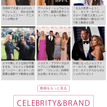
25周年で大盛り上がりの
アーノルド・シュワルツェ
「大人の世界へようこ
『フレンズ』 何かを計画
ネッガー、義理の息子クリ
そ」 カミラ・カベロ、バ
中とジェニファー・アニス
ス・プラットをベタ褒め！
スローブ1枚で人気ミュー
トンが明かす
ジカル映画の一曲を口パク
で歌う動画を公開
エマの悔しそうな顔が可愛
ジョナス・ブラザーズはオ
50歳になったジェニファ
すぎる マルフォイ役俳優
ープニング風動画を制
ー・ロペス 婚約者アレッ
が『ハリー・ポッター』の
作!? 『フレンズ』25周年
クス・ロドリゲスからポル
貴重な撮影ウラ動画を公開
をお祝いするセレブたち
シェのプレゼント
動画をもっと見る