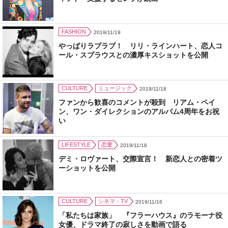
FASHION
2019/11/19
やっぱりラブラブ！ リリ・ラインハート、恋人コ
ール・スプラウスとの濃厚キスショットを公開
CULTURE
ミュージック
2019/11/18
ファンから歓喜のコメントが殺到 リアム・ペイ
ン、ワン・ダイレクションのアルバム4周年をお祝
い
LIFESTYLE
恋愛
2019/11/18
デミ・ロヴァート、交際宣言！ 新恋人との密着ツ
ーショットを公開
CULTURE
シネマ・TV
2019/11/16
「私たちは家族」 『フラーハウス』のラモーナ役
女優、ドラマ終了の寂しさを動画で語る