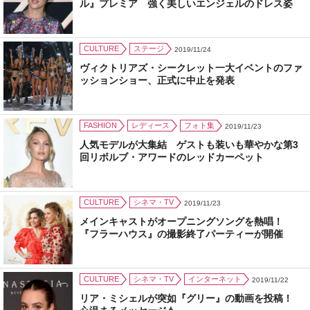
ル』プレミア 強く美しいエンジェルのドレス姿
CULTURE
ステージ
2019/11/24
ヴィクトリアズ・シークレット一大イベントのファ
ッションショー、正式に中止を発表
FASHION
レディース
フォト集
2019/11/23
人気モデルが大集結 ゲストも装いも華やかな第3
回リボルブ・アワードのレッドカーペット
CULTURE
シネマ・TV
2019/11/23
メインキャストがオープニングソングを熱唱！
『フラーハウス』の撮影終了パーティーが開催
CULTURE
シネマ・TV
インターネット
2019/11/22
リア・ミシェルが突如『グリー』の動画を投稿！