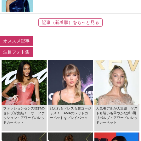
記事（新着順）をもっと見る
オススメ記事
注目フォト集
ファッションセンス抜群の
顔ぶれもドレスも超ゴージ
人気モデルが大集結 ゲス
セレブが集結！ ザ・ファ
ャス！ AMAのレッドカ
トも装いも華やかな第3回
ッション・アワードのレッ
ーペットをプレイバック
リボルブ・アワードのレッ
ドカーペット
ドカーペット