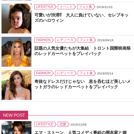
LIFESTYLE
イベント
フォト集
2019/11/10
可愛いが渋滞⁉ 大人に負けていない、セレブキッ
ズのハロウィン
FASHION
レディース
フォト集
2019/09/18
話題の人気女優たちが大集結 トロント国際映画祭
のレッドカーペットをプレイバック
FASHION
レディース
フォト集
2019/05/14
奇抜なドレスだけじゃない 息を呑むほど美しいメ
ットガラのレッドカーペットをプレイバック
NEW POST
LIFESTYLE
恋愛
2019/12/06
エマ・ストーン、人気コメディ番組の脚本家と婚