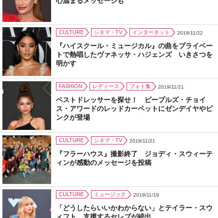
心温まるメッセージも
CULTURE
シネマ・TV
インターネット
2019/11/22
『ハイスクール・ミュージカル』の曲をプライベー
トで熱唱したヴァネッサ・ハジェンズ いきさつを
明かす
FASHION
レディース
フォト集
2019/11/21
ベストドレッサーを探せ！ ピープルズ・チョイ
ス・アワードのレッドカーペットにゼンデイヤやピ
ンクが登場
CULTURE
シネマ・TV
2019/11/21
『フラーハウス』撮影終了 ジョディ・スウィーテ
ィンが感動のメッセージを投稿
CULTURE
ミュージック
2019/11/19
「どうしたらいいかわからない」とテイラー・スウ
ィフト 支援するセレブが続出