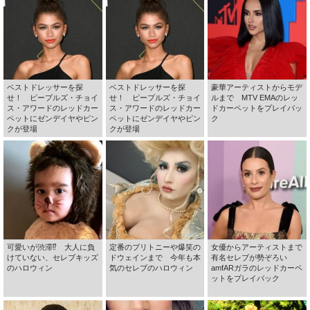
ベストドレッサーを探
ベストドレッサーを探
豪華アーティストからモデ
せ！ ピープルズ・チョイ
せ！ ピープルズ・チョイ
ルまで MTV EMAのレッ
ス・アワードのレッドカー
ス・アワードのレッドカー
ドカーペットをプレイバッ
ペットにゼンデイヤやピン
ペットにゼンデイヤやピン
ク
クが登場
クが登場
可愛いが渋滞⁉ 大人に負
定番のブリトニーや爆笑の
女優からアーティストまで
けていない、セレブキッズ
ドウェインまで 今年も本
有名セレブが勢ぞろい
のハロウィン
気のセレブのハロウィン
amfARガラのレッドカーペ
ットをプレイバック