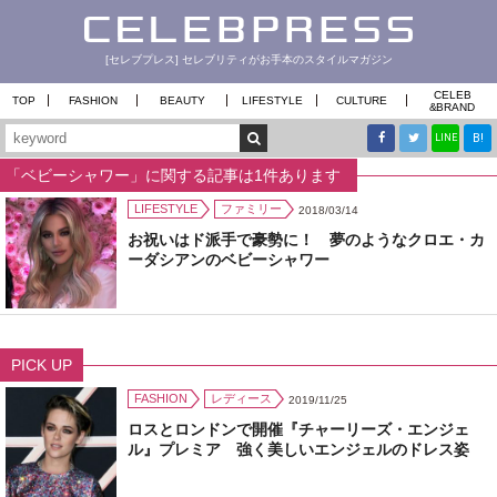
[セレブプレス] セレブリティがお手本のスタイルマガジン
CELEB
TOP
FASHION
BEAUTY
LIFESTYLE
CULTURE
&
BRAND
B!
LINE
「ベビーシャワー」に関する記事は1件あります
LIFESTYLE
ファミリー
2018/03/14
お祝いはド派手で豪勢に！ 夢のようなクロエ・カ
ーダシアンのベビーシャワー
PICK UP
FASHION
レディース
2019/11/25
ロスとロンドンで開催『チャーリーズ・エンジェ
ル』プレミア 強く美しいエンジェルのドレス姿