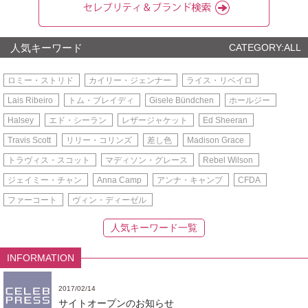
人気キーワード
CATEGORY:ALL
ロミー・ストリド
カイリー・ジェンナー
ライス・リベイロ
Lais Ribeiro
トム・ブレイディ
Gisele Bündchen
ホールジー
Halsey
エド・シーラン
レザージャケット
Ed Sheeran
Travis Scott
リリー・コリンズ
差し色
Madison Grace
トラヴィス・スコット
マディソン・グレース
Rebel Wilson
ジェイミー・チャン
Anna Camp
アンナ・キャンプ
CFDA
ファーコート
ヴィン・ディーゼル
人気キーワード一覧
INFORMATION
2017/02/14
サイトオープンのお知らせ