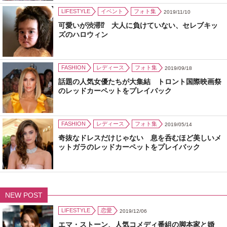
LIFESTYLE
イベント
フォト集
2019/11/10
可愛いが渋滞⁉ 大人に負けていない、セレブキッ
ズのハロウィン
FASHION
レディース
フォト集
2019/09/18
話題の人気女優たちが大集結 トロント国際映画祭
のレッドカーペットをプレイバック
FASHION
レディース
フォト集
2019/05/14
奇抜なドレスだけじゃない 息を呑むほど美しいメ
ットガラのレッドカーペットをプレイバック
NEW POST
LIFESTYLE
恋愛
2019/12/06
エマ・ストーン、人気コメディ番組の脚本家と婚