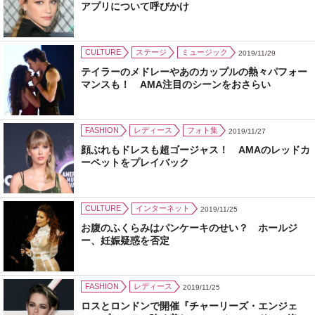
アプリについて呼びかけ
CULTURE
ステージ
ミュージック
2019/11/29
テイラーのメドレーやあのカップルの熱々パフォー
マンスも！ AMA注目のシーンをおさらい
FASHION
レディース
フォト集
2019/11/27
顔ぶれもドレスも超ゴージャス！ AMAのレッドカ
ーペットをプレイバック
CULTURE
インターネット
2019/11/25
お腹のふくらみはパンケーキのせい？ ホールジ
ー、妊娠疑惑を否定
FASHION
レディース
2019/11/25
ロスとロンドンで開催『チャーリーズ・エンジェ