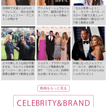
25周年で大盛り上がりの
アーノルド・シュワルツェ
「大人の世界へようこ
『フレンズ』 何かを計画
ネッガー、義理の息子クリ
そ」 カミラ・カベロ、バ
中とジェニファー・アニス
ス・プラットをベタ褒め！
スローブ1枚で人気ミュー
トンが明かす
ジカル映画の一曲を口パク
で歌う動画を公開
エマの悔しそうな顔が可愛
ジョナス・ブラザーズはオ
50歳になったジェニファ
すぎる マルフォイ役俳優
ープニング風動画を制
ー・ロペス 婚約者アレッ
が『ハリー・ポッター』の
作!? 『フレンズ』25周年
クス・ロドリゲスからポル
貴重な撮影ウラ動画を公開
をお祝いするセレブたち
シェのプレゼント
動画をもっと見る