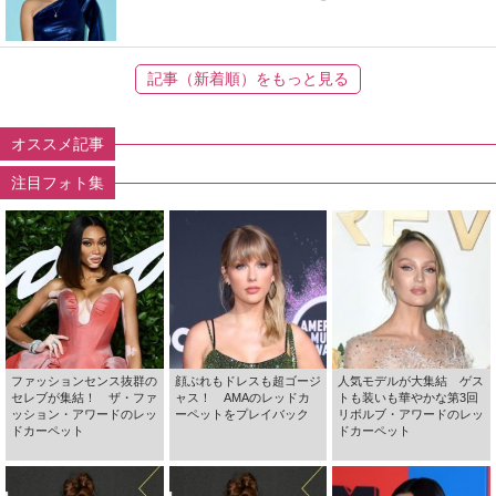
記事（新着順）をもっと見る
オススメ記事
注目フォト集
ファッションセンス抜群の
顔ぶれもドレスも超ゴージ
人気モデルが大集結 ゲス
セレブが集結！ ザ・ファ
ャス！ AMAのレッドカ
トも装いも華やかな第3回
ッション・アワードのレッ
ーペットをプレイバック
リボルブ・アワードのレッ
ドカーペット
ドカーペット