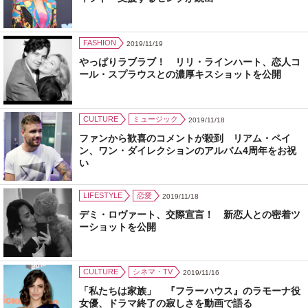
FASHION
2019/11/19
やっぱりラブラブ！ リリ・ラインハート、恋人コ
ール・スプラウスとの濃厚キスショットを公開
CULTURE
ミュージック
2019/11/18
ファンから歓喜のコメントが殺到 リアム・ペイ
ン、ワン・ダイレクションのアルバム4周年をお祝
い
LIFESTYLE
恋愛
2019/11/18
デミ・ロヴァート、交際宣言！ 新恋人との密着ツ
ーショットを公開
CULTURE
シネマ・TV
2019/11/16
「私たちは家族」 『フラーハウス』のラモーナ役
女優、ドラマ終了の寂しさを動画で語る