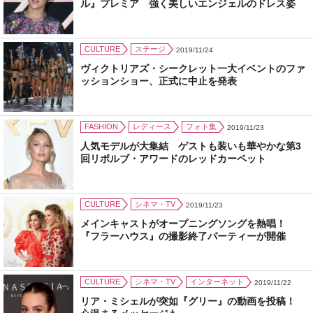
ル』プレミア 強く美しいエンジェルのドレス姿
CULTURE
ステージ
2019/11/24
ヴィクトリアズ・シークレット一大イベントのファ
ッションショー、正式に中止を発表
FASHION
レディース
フォト集
2019/11/23
人気モデルが大集結 ゲストも装いも華やかな第3
回リボルブ・アワードのレッドカーペット
CULTURE
シネマ・TV
2019/11/23
メインキャストがオープニングソングを熱唱！
『フラーハウス』の撮影終了パーティーが開催
CULTURE
シネマ・TV
インターネット
2019/11/22
リア・ミシェルが突如『グリー』の動画を投稿！