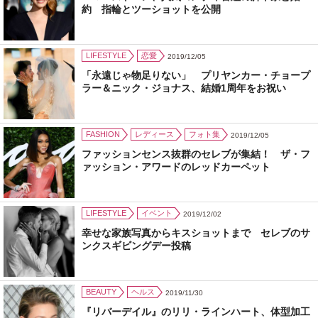
約 指輪とツーショットを公開
LIFESTYLE
恋愛
2019/12/05
「永遠じゃ物足りない」 プリヤンカー・チョープ
ラー＆ニック・ジョナス、結婚1周年をお祝い
FASHION
レディース
フォト集
2019/12/05
ファッションセンス抜群のセレブが集結！ ザ・フ
ァッション・アワードのレッドカーペット
LIFESTYLE
イベント
2019/12/02
幸せな家族写真からキスショットまで セレブのサ
ンクスギビングデー投稿
BEAUTY
ヘルス
2019/11/30
『リバーデイル』のリリ・ラインハート、体型加工