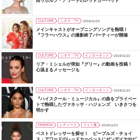
回リボルブ・アワードのレッドカーペット
CULTURE
シネマ・TV
2019/11/23
メインキャストがオープニングソングを熱唱！
『フラーハウス』の撮影終了パーティーが開催
CULTURE
シネマ・TV
インターネット
2019/11/22
リア・ミシェルが突如『グリー』の動画を投稿！
心温まるメッセージも
CULTURE
シネマ・TV
インターネット
2019/11/22
『ハイスクール・ミュージカル』の曲をプライベー
トで熱唱したヴァネッサ・ハジェンズ いきさつを
明かす
FASHION
レディース
フォト集
2019/11/21
ベストドレッサーを探せ！ ピープルズ・チョイ
ス・アワードのレッドカーペットにゼンデイヤやピ