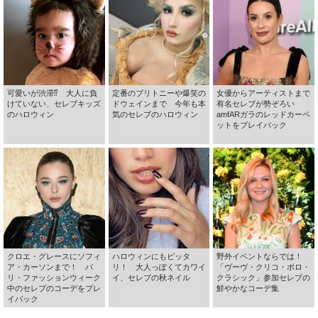
可愛いが渋滞⁉ 大人に負
定番のブリトニーや爆笑の
女優からアーティストまで
けていない、セレブキッズ
ドウェインまで 今年も本
有名セレブが勢ぞろい
のハロウィン
気のセレブのハロウィン
amfARガラのレッドカーペ
ットをプレイバック
クロエ・グレースにソフィ
ハロウィンにもピッタ
野外イベントならでは！
ア・カーソンまで！ パ
リ！ 大人っぽくてカワイ
「ヴーヴ・クリコ・ポロ・
リ・ファッションウィーク
イ、セレブの秋ネイル
クラシック」参加セレブの
中のセレブのコーデをプレ
鮮やかなコーデ集
イバック