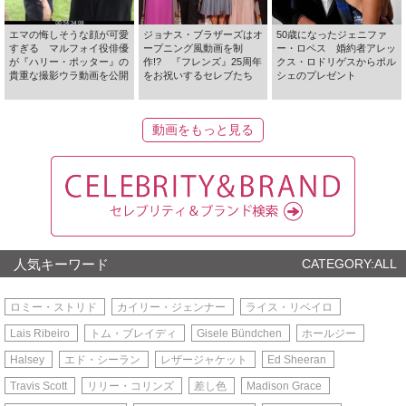
エマの悔しそうな顔が可愛
ジョナス・ブラザーズはオ
50歳になったジェニファ
すぎる マルフォイ役俳優
ープニング風動画を制
ー・ロペス 婚約者アレッ
が『ハリー・ポッター』の
作!? 『フレンズ』25周年
クス・ロドリゲスからポル
貴重な撮影ウラ動画を公開
をお祝いするセレブたち
シェのプレゼント
動画をもっと見る
人気キーワード
CATEGORY:ALL
ロミー・ストリド
カイリー・ジェンナー
ライス・リベイロ
Lais Ribeiro
トム・ブレイディ
Gisele Bündchen
ホールジー
Halsey
エド・シーラン
レザージャケット
Ed Sheeran
Travis Scott
リリー・コリンズ
差し色
Madison Grace