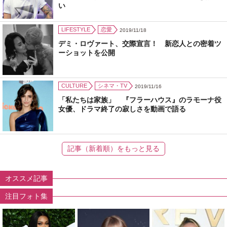
い
LIFESTYLE
恋愛
2019/11/18
デミ・ロヴァート、交際宣言！ 新恋人との密着ツ
ーショットを公開
CULTURE
シネマ・TV
2019/11/16
「私たちは家族」 『フラーハウス』のラモーナ役
女優、ドラマ終了の寂しさを動画で語る
記事（新着順）をもっと見る
オススメ記事
注目フォト集