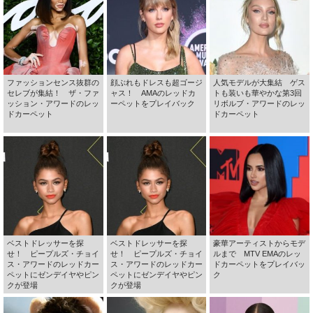
ファッションセンス抜群の
顔ぶれもドレスも超ゴージ
人気モデルが大集結 ゲス
セレブが集結！ ザ・ファ
ャス！ AMAのレッドカ
トも装いも華やかな第3回
ッション・アワードのレッ
ーペットをプレイバック
リボルブ・アワードのレッ
ドカーペット
ドカーペット
ベストドレッサーを探
ベストドレッサーを探
豪華アーティストからモデ
せ！ ピープルズ・チョイ
せ！ ピープルズ・チョイ
ルまで MTV EMAのレッ
ス・アワードのレッドカー
ス・アワードのレッドカー
ドカーペットをプレイバッ
ペットにゼンデイヤやピン
ペットにゼンデイヤやピン
ク
クが登場
クが登場