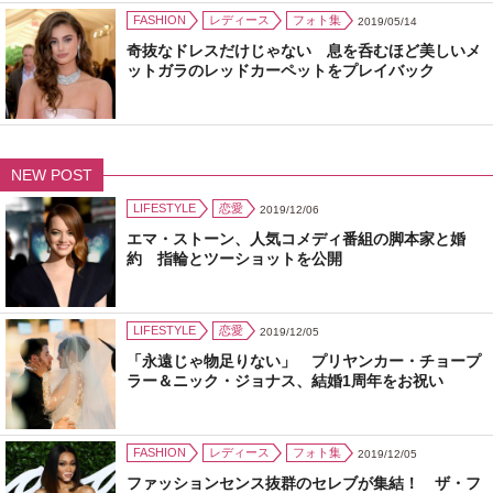
FASHION
レディース
フォト集
2019/05/14
奇抜なドレスだけじゃない 息を呑むほど美しいメ
ットガラのレッドカーペットをプレイバック
NEW POST
LIFESTYLE
恋愛
2019/12/06
エマ・ストーン、人気コメディ番組の脚本家と婚
約 指輪とツーショットを公開
LIFESTYLE
恋愛
2019/12/05
「永遠じゃ物足りない」 プリヤンカー・チョープ
ラー＆ニック・ジョナス、結婚1周年をお祝い
FASHION
レディース
フォト集
2019/12/05
ファッションセンス抜群のセレブが集結！ ザ・フ