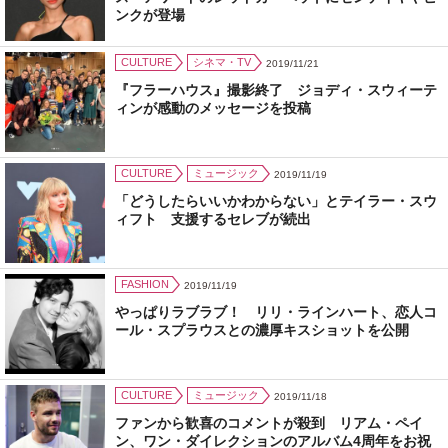
ンクが登場
CULTURE
シネマ・TV
2019/11/21
『フラーハウス』撮影終了 ジョディ・スウィーテ
ィンが感動のメッセージを投稿
CULTURE
ミュージック
2019/11/19
「どうしたらいいかわからない」とテイラー・スウ
ィフト 支援するセレブが続出
FASHION
2019/11/19
やっぱりラブラブ！ リリ・ラインハート、恋人コ
ール・スプラウスとの濃厚キスショットを公開
CULTURE
ミュージック
2019/11/18
ファンから歓喜のコメントが殺到 リアム・ペイ
ン、ワン・ダイレクションのアルバム4周年をお祝