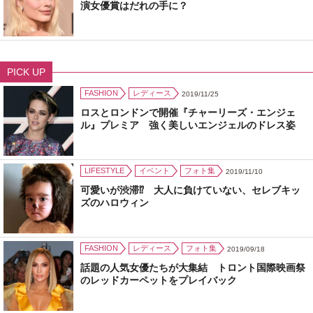
演女優賞はだれの手に？
PICK UP
FASHION
レディース
2019/11/25
ロスとロンドンで開催『チャーリーズ・エンジェ
ル』プレミア 強く美しいエンジェルのドレス姿
LIFESTYLE
イベント
フォト集
2019/11/10
可愛いが渋滞⁉ 大人に負けていない、セレブキッ
ズのハロウィン
FASHION
レディース
フォト集
2019/09/18
話題の人気女優たちが大集結 トロント国際映画祭
のレッドカーペットをプレイバック