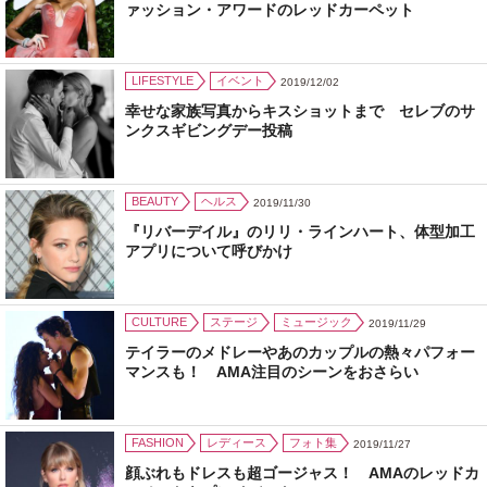
ァッション・アワードのレッドカーペット
LIFESTYLE
イベント
2019/12/02
幸せな家族写真からキスショットまで セレブのサ
ンクスギビングデー投稿
BEAUTY
ヘルス
2019/11/30
『リバーデイル』のリリ・ラインハート、体型加工
アプリについて呼びかけ
CULTURE
ステージ
ミュージック
2019/11/29
テイラーのメドレーやあのカップルの熱々パフォー
マンスも！ AMA注目のシーンをおさらい
FASHION
レディース
フォト集
2019/11/27
顔ぶれもドレスも超ゴージャス！ AMAのレッドカ