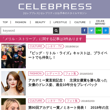
[セレブプレス] セレブリティがお手本のスタイルマガジン
CELEB
TOP
FASHION
BEAUTY
LIFESTYLE
CULTURE
&
BRAND
B!
LINE
「メリル・ストリープ」に関する記事は3件あります
CULTURE
シネマ・TV
2018/06/14
『ビッグ・リトル・ライズ』キャストは、プライベ
ートでも仲良し！
FASHION
レディース
フォト集
2018/03/02
アカデミー賞直前記念！ 主演女優賞を勝ち取った
女優のドレス姿、過去10年分をプレイバック
CULTURE
シネマ・TV
フォト集
2018/02/03
第90回アカデミー賞ノミネート発表！ 2018年の主