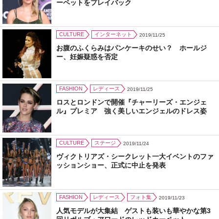
ーペットをプレイバック
CULTURE
インターネット
2019/11/25
お腹のふくらみはパンケーキのせい？ ホールジ
ー、妊娠疑惑を否定
FASHION
レディース
2019/11/25
ロスとロンドンで開催『チャーリーズ・エンジェ
ル』プレミア 強く美しいエンジェルのドレス姿
CULTURE
ステージ
2019/11/24
ヴィクトリアズ・シークレット一大イベントのファ
ッションショー、正式に中止を発表
FASHION
レディース
フォト集
2019/11/23
人気モデルが大集結 ゲストも装いも華やかな第3