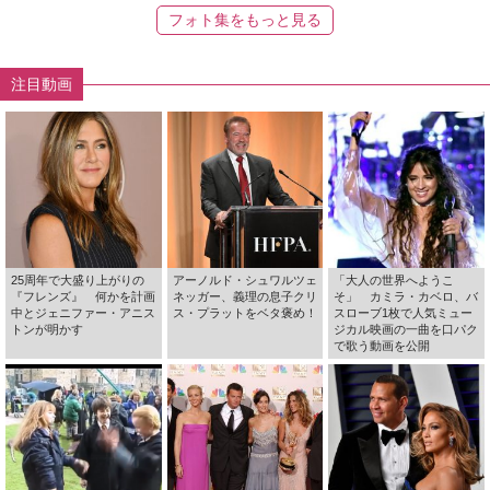
フォト集をもっと見る
注目動画
25周年で大盛り上がりの
アーノルド・シュワルツェ
「大人の世界へようこ
『フレンズ』 何かを計画
ネッガー、義理の息子クリ
そ」 カミラ・カベロ、バ
中とジェニファー・アニス
ス・プラットをベタ褒め！
スローブ1枚で人気ミュー
トンが明かす
ジカル映画の一曲を口パク
で歌う動画を公開