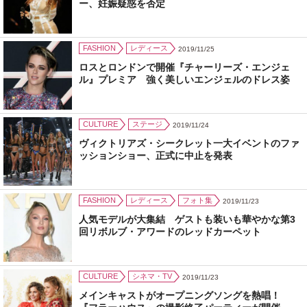
ー、妊娠疑惑を否定
FASHION
レディース
2019/11/25
ロスとロンドンで開催『チャーリーズ・エンジェ
ル』プレミア 強く美しいエンジェルのドレス姿
CULTURE
ステージ
2019/11/24
ヴィクトリアズ・シークレット一大イベントのファ
ッションショー、正式に中止を発表
FASHION
レディース
フォト集
2019/11/23
人気モデルが大集結 ゲストも装いも華やかな第3
回リボルブ・アワードのレッドカーペット
CULTURE
シネマ・TV
2019/11/23
メインキャストがオープニングソングを熱唱！