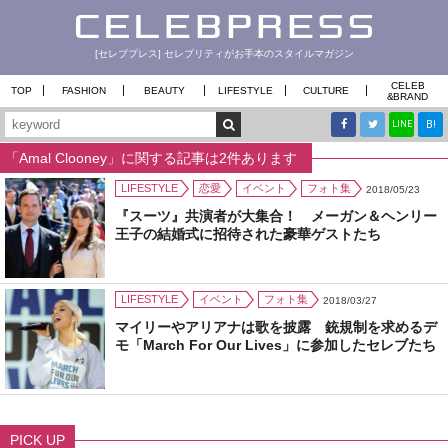
[セレブプレス] セレブリティがお手本のスタイルマガジン
CELEB
TOP
FASHION
BEAUTY
LIFESTYLE
CULTURE
&
BRAND
B!
LINE
「Amal Clooney」に関する記事は2件あります
LIFESTYLE
恋愛
イベント
フォト集
2018/05/23
『スーツ』共演者が大集合！ メーガン＆ヘンリー
王子の結婚式に招待された豪華ゲストたち
LIFESTYLE
イベント
フォト集
2018/03/27
マイリーやアリアナは歌を披露 銃規制を求めるデ
モ「March For Our Lives」に参加したセレブたち
PICK UP