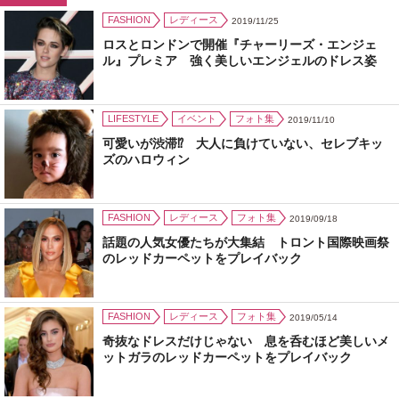
FASHION
レディース
2019/11/25
ロスとロンドンで開催『チャーリーズ・エンジェ
ル』プレミア 強く美しいエンジェルのドレス姿
LIFESTYLE
イベント
フォト集
2019/11/10
可愛いが渋滞⁉ 大人に負けていない、セレブキッ
ズのハロウィン
FASHION
レディース
フォト集
2019/09/18
話題の人気女優たちが大集結 トロント国際映画祭
のレッドカーペットをプレイバック
FASHION
レディース
フォト集
2019/05/14
奇抜なドレスだけじゃない 息を呑むほど美しいメ
ットガラのレッドカーペットをプレイバック