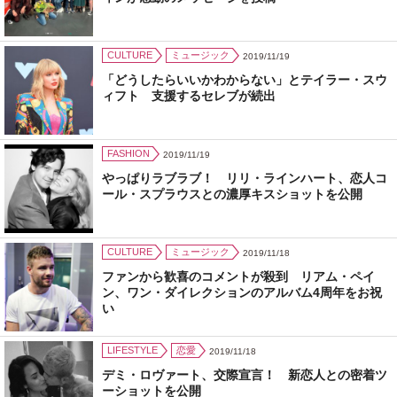
CULTURE
ミュージック
2019/11/19
「どうしたらいいかわからない」とテイラー・スウ
ィフト 支援するセレブが続出
FASHION
2019/11/19
やっぱりラブラブ！ リリ・ラインハート、恋人コ
ール・スプラウスとの濃厚キスショットを公開
CULTURE
ミュージック
2019/11/18
ファンから歓喜のコメントが殺到 リアム・ペイ
ン、ワン・ダイレクションのアルバム4周年をお祝
い
LIFESTYLE
恋愛
2019/11/18
デミ・ロヴァート、交際宣言！ 新恋人との密着ツ
ーショットを公開