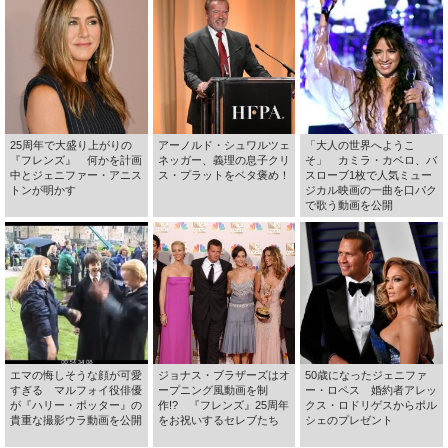
25周年で大盛り上がりの
アーノルド・シュワルツェ
「大人の世界へようこ
『フレンズ』 何かを計画
ネッガー、義理の息子クリ
そ」 カミラ・カベロ、バ
中とジェニファー・アニス
ス・プラットをベタ褒め！
スローブ1枚で人気ミュー
トンが明かす
ジカル映画の一曲を口パク
で歌う動画を公開
エマの悔しそうな顔が可愛
ジョナス・ブラザーズはオ
50歳になったジェニファ
すぎる マルフォイ役俳優
ープニング風動画を制
ー・ロペス 婚約者アレッ
が『ハリー・ポッター』の
作!? 『フレンズ』25周年
クス・ロドリゲスからポル
貴重な撮影ウラ動画を公開
をお祝いするセレブたち
シェのプレゼント