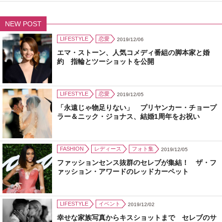
NEW POST
LIFESTYLE
恋愛
2019/12/06
エマ・ストーン、人気コメディ番組の脚本家と婚
約 指輪とツーショットを公開
LIFESTYLE
恋愛
2019/12/05
「永遠じゃ物足りない」 プリヤンカー・チョープ
ラー＆ニック・ジョナス、結婚1周年をお祝い
FASHION
レディース
フォト集
2019/12/05
ファッションセンス抜群のセレブが集結！ ザ・フ
ァッション・アワードのレッドカーペット
LIFESTYLE
イベント
2019/12/02
幸せな家族写真からキスショットまで セレブのサ