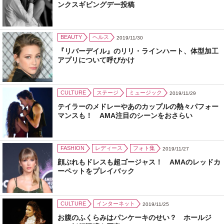
ンクスギビングデー投稿
BEAUTY
ヘルス
2019/11/30
『リバーデイル』のリリ・ラインハート、体型加工
アプリについて呼びかけ
CULTURE
ステージ
ミュージック
2019/11/29
テイラーのメドレーやあのカップルの熱々パフォー
マンスも！ AMA注目のシーンをおさらい
FASHION
レディース
フォト集
2019/11/27
顔ぶれもドレスも超ゴージャス！ AMAのレッドカ
ーペットをプレイバック
CULTURE
インターネット
2019/11/25
お腹のふくらみはパンケーキのせい？ ホールジ