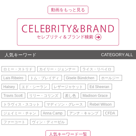
動画をもっと見る
人気キーワード
CATEGORY:ALL
ロミー・ストリド
カイリー・ジェンナー
ライス・リベイロ
Lais Ribeiro
トム・ブレイディ
Gisele Bündchen
ホールジー
Halsey
エド・シーラン
レザージャケット
Ed Sheeran
Travis Scott
リリー・コリンズ
差し色
Madison Grace
トラヴィス・スコット
マディソン・グレース
Rebel Wilson
ジェイミー・チャン
Anna Camp
アンナ・キャンプ
CFDA
ファーコート
ヴィン・ディーゼル
人気キーワード一覧