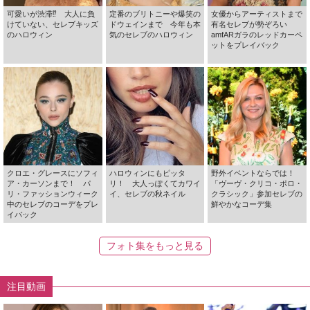
可愛いが渋滞⁉ 大人に負
定番のブリトニーや爆笑の
女優からアーティストまで
けていない、セレブキッズ
ドウェインまで 今年も本
有名セレブが勢ぞろい
のハロウィン
気のセレブのハロウィン
amfARガラのレッドカーペ
ットをプレイバック
クロエ・グレースにソフィ
ハロウィンにもピッタ
野外イベントならでは！
ア・カーソンまで！ パ
リ！ 大人っぽくてカワイ
「ヴーヴ・クリコ・ポロ・
リ・ファッションウィーク
イ、セレブの秋ネイル
クラシック」参加セレブの
中のセレブのコーデをプレ
鮮やかなコーデ集
イバック
フォト集をもっと見る
注目動画