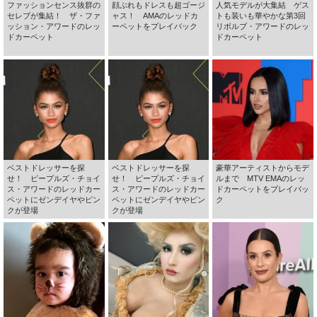
ファッションセンス抜群の
顔ぶれもドレスも超ゴージ
人気モデルが大集結 ゲス
セレブが集結！ ザ・ファ
ャス！ AMAのレッドカ
トも装いも華やかな第3回
ッション・アワードのレッ
ーペットをプレイバック
リボルブ・アワードのレッ
ドカーペット
ドカーペット
ベストドレッサーを探
ベストドレッサーを探
豪華アーティストからモデ
せ！ ピープルズ・チョイ
せ！ ピープルズ・チョイ
ルまで MTV EMAのレッ
ス・アワードのレッドカー
ス・アワードのレッドカー
ドカーペットをプレイバッ
ペットにゼンデイヤやピン
ペットにゼンデイヤやピン
ク
クが登場
クが登場