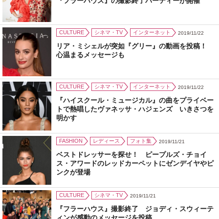
『フラーハウス』の撮影終了パーティーが開催
CULTURE
シネマ・TV
インターネット
2019/11/22
リア・ミシェルが突如『グリー』の動画を投稿！
心温まるメッセージも
CULTURE
シネマ・TV
インターネット
2019/11/22
『ハイスクール・ミュージカル』の曲をプライベー
トで熱唱したヴァネッサ・ハジェンズ いきさつを
明かす
FASHION
レディース
フォト集
2019/11/21
ベストドレッサーを探せ！ ピープルズ・チョイ
ス・アワードのレッドカーペットにゼンデイヤやピ
ンクが登場
CULTURE
シネマ・TV
2019/11/21
『フラーハウス』撮影終了 ジョディ・スウィーテ
ィンが感動のメッセージを投稿