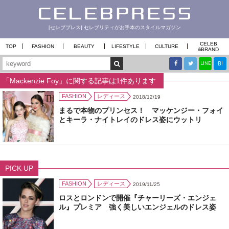
[セレブプレス] セレブリティがお手本のスタイルマガジン
CELEB
TOP
FASHION
BEAUTY
LIFESTYLE
CULTURE
&
BRAND
B!
LINE
「Mackenzie Foy」に関する記事は1件あります
FASHION
レディース
2018/12/19
まるで本物のプリンセス！ マッケンジー・フォイ
とキーラ・ナイトレイのドレス姿にウットリ
PICK UP
FASHION
レディース
2019/11/25
ロスとロンドンで開催『チャーリーズ・エンジェ
ル』プレミア 強く美しいエンジェルのドレス姿