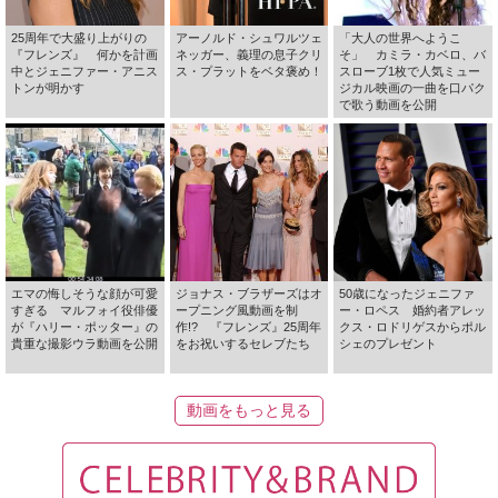
25周年で大盛り上がりの
アーノルド・シュワルツェ
「大人の世界へようこ
『フレンズ』 何かを計画
ネッガー、義理の息子クリ
そ」 カミラ・カベロ、バ
中とジェニファー・アニス
ス・プラットをベタ褒め！
スローブ1枚で人気ミュー
トンが明かす
ジカル映画の一曲を口パク
で歌う動画を公開
エマの悔しそうな顔が可愛
ジョナス・ブラザーズはオ
50歳になったジェニファ
すぎる マルフォイ役俳優
ープニング風動画を制
ー・ロペス 婚約者アレッ
が『ハリー・ポッター』の
作!? 『フレンズ』25周年
クス・ロドリゲスからポル
貴重な撮影ウラ動画を公開
をお祝いするセレブたち
シェのプレゼント
動画をもっと見る