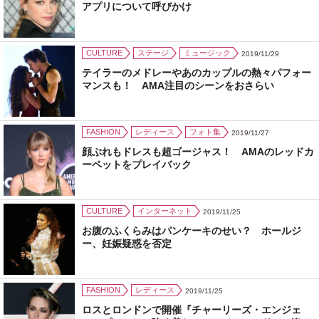
アプリについて呼びかけ
CULTURE
ステージ
ミュージック
2019/11/29
テイラーのメドレーやあのカップルの熱々パフォー
マンスも！ AMA注目のシーンをおさらい
FASHION
レディース
フォト集
2019/11/27
顔ぶれもドレスも超ゴージャス！ AMAのレッドカ
ーペットをプレイバック
CULTURE
インターネット
2019/11/25
お腹のふくらみはパンケーキのせい？ ホールジ
ー、妊娠疑惑を否定
FASHION
レディース
2019/11/25
ロスとロンドンで開催『チャーリーズ・エンジェ