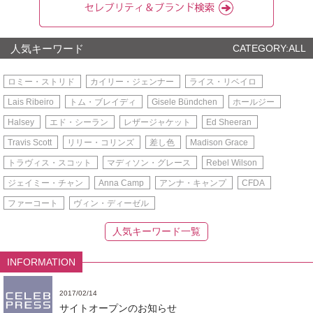
人気キーワード
CATEGORY:ALL
ロミー・ストリド
カイリー・ジェンナー
ライス・リベイロ
Lais Ribeiro
トム・ブレイディ
Gisele Bündchen
ホールジー
Halsey
エド・シーラン
レザージャケット
Ed Sheeran
Travis Scott
リリー・コリンズ
差し色
Madison Grace
トラヴィス・スコット
マディソン・グレース
Rebel Wilson
ジェイミー・チャン
Anna Camp
アンナ・キャンプ
CFDA
ファーコート
ヴィン・ディーゼル
人気キーワード一覧
INFORMATION
2017/02/14
サイトオープンのお知らせ