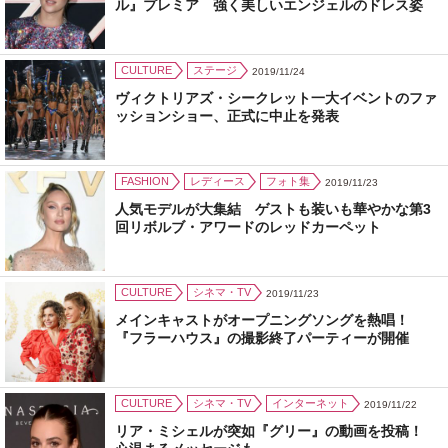
ル』プレミア 強く美しいエンジェルのドレス姿
CULTURE
ステージ
2019/11/24
ヴィクトリアズ・シークレット一大イベントのファ
ッションショー、正式に中止を発表
FASHION
レディース
フォト集
2019/11/23
人気モデルが大集結 ゲストも装いも華やかな第3
回リボルブ・アワードのレッドカーペット
CULTURE
シネマ・TV
2019/11/23
メインキャストがオープニングソングを熱唱！
『フラーハウス』の撮影終了パーティーが開催
CULTURE
シネマ・TV
インターネット
2019/11/22
リア・ミシェルが突如『グリー』の動画を投稿！