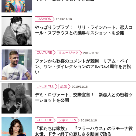
FASHION
2019/11/19
やっぱりラブラブ！ リリ・ラインハート、恋人コ
ール・スプラウスとの濃厚キスショットを公開
CULTURE
ミュージック
2019/11/18
ファンから歓喜のコメントが殺到 リアム・ペイ
ン、ワン・ダイレクションのアルバム4周年をお祝
い
LIFESTYLE
恋愛
2019/11/18
デミ・ロヴァート、交際宣言！ 新恋人との密着ツ
ーショットを公開
CULTURE
シネマ・TV
2019/11/16
「私たちは家族」 『フラーハウス』のラモーナ役
女優、ドラマ終了の寂しさを動画で語る