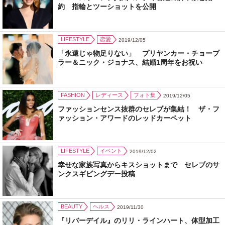
約 指輪とツーショットを公開
LIFESTYLE
恋愛
2019/12/05
「永遠じゃ物足りない」 プリヤンカー・チョープ
ラー＆ニック・ジョナス、結婚1周年をお祝い
FASHION
レディース
フォト集
2019/12/05
ファッションセンス抜群のセレブが集結！ ザ・フ
ァッション・アワードのレッドカーペット
LIFESTYLE
イベント
2019/12/02
幸せな家族写真からキスショットまで セレブのサ
ンクスギビングデー投稿
BEAUTY
ヘルス
2019/11/30
『リバーデイル』のリリ・ラインハート、体型加工