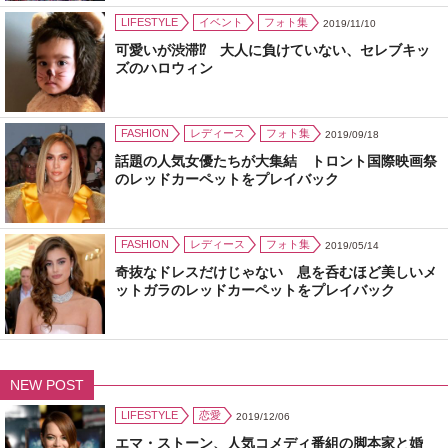
LIFESTYLE
イベント
フォト集
2019/11/10
可愛いが渋滞⁉ 大人に負けていない、セレブキッ
ズのハロウィン
FASHION
レディース
フォト集
2019/09/18
話題の人気女優たちが大集結 トロント国際映画祭
のレッドカーペットをプレイバック
FASHION
レディース
フォト集
2019/05/14
奇抜なドレスだけじゃない 息を呑むほど美しいメ
ットガラのレッドカーペットをプレイバック
NEW POST
LIFESTYLE
恋愛
2019/12/06
エマ・ストーン、人気コメディ番組の脚本家と婚