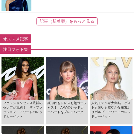
記事（新着順）をもっと見る
オススメ記事
注目フォト集
ファッションセンス抜群の
顔ぶれもドレスも超ゴージ
人気モデルが大集結 ゲス
セレブが集結！ ザ・ファ
ャス！ AMAのレッドカ
トも装いも華やかな第3回
ッション・アワードのレッ
ーペットをプレイバック
リボルブ・アワードのレッ
ドカーペット
ドカーペット