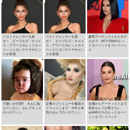
ベストドレッサーを探
ベストドレッサーを探
豪華アーティストからモデ
せ！ ピープルズ・チョイ
せ！ ピープルズ・チョイ
ルまで MTV EMAのレッ
ス・アワードのレッドカー
ス・アワードのレッドカー
ドカーペットをプレイバッ
ペットにゼンデイヤやピン
ペットにゼンデイヤやピン
ク
クが登場
クが登場
可愛いが渋滞⁉ 大人に負
定番のブリトニーや爆笑の
女優からアーティストまで
けていない、セレブキッズ
ドウェインまで 今年も本
有名セレブが勢ぞろい
のハロウィン
気のセレブのハロウィン
amfARガラのレッドカーペ
ットをプレイバック