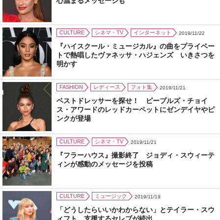
心温まるメッセージも
CULTURE
シネマ・TV
インターネット
2019/11/22
『ハイスクール・ミュージカル』の曲をプライベー
トで熱唱したヴァネッサ・ハジェンズ いきさつを
明かす
FASHION
レディース
フォト集
2019/11/21
ベストドレッサーを探せ！ ピープルズ・チョイ
ス・アワードのレッドカーペットにゼンデイヤやピ
ンクが登場
CULTURE
シネマ・TV
2019/11/21
『フラーハウス』撮影終了 ジョディ・スウィーテ
ィンが感動のメッセージを投稿
CULTURE
ミュージック
2019/11/19
「どうしたらいいかわからない」とテイラー・スウ
ィフト 支援するセレブが続出