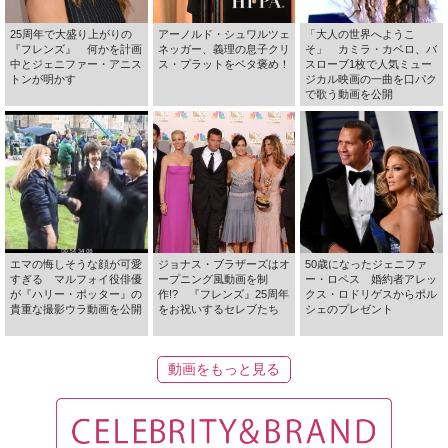
25周年で大盛り上がりの
アーノルド・シュワルツェ
「大人の世界へようこ
『フレンズ』 何かを計画
ネッガー、義理の息子クリ
そ」 カミラ・カベロ、バ
中とジェニファー・アニス
ス・プラットをベタ褒め！
スローブ1枚で人気ミュー
トンが明かす
ジカル映画の一曲を口パク
で歌う動画を公開
エマの悔しそうな顔が可愛
ジョナス・ブラザーズはオ
50歳になったジェニファ
すぎる マルフォイ役俳優
ープニング風動画を制
ー・ロペス 婚約者アレッ
が『ハリー・ポッター』の
作!? 『フレンズ』25周年
クス・ロドリゲスからポル
貴重な撮影ウラ動画を公開
をお祝いするセレブたち
シェのプレゼント
動画をもっと見る