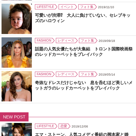
LIFESTYLE
イベント
フォト集
2019/11/10
可愛いが渋滞⁉ 大人に負けていない、セレブキッ
ズのハロウィン
FASHION
レディース
フォト集
2019/09/18
話題の人気女優たちが大集結 トロント国際映画祭
のレッドカーペットをプレイバック
FASHION
レディース
フォト集
2019/05/14
奇抜なドレスだけじゃない 息を呑むほど美しいメ
ットガラのレッドカーペットをプレイバック
NEW POST
LIFESTYLE
恋愛
2019/12/06
エマ・ストーン、人気コメディ番組の脚本家と婚