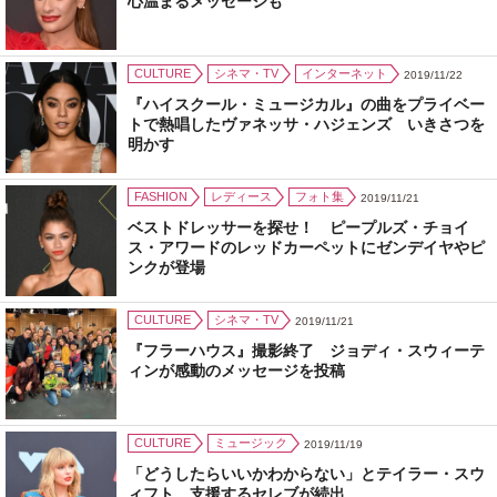
心温まるメッセージも
CULTURE
シネマ・TV
インターネット
2019/11/22
『ハイスクール・ミュージカル』の曲をプライベー
トで熱唱したヴァネッサ・ハジェンズ いきさつを
明かす
FASHION
レディース
フォト集
2019/11/21
ベストドレッサーを探せ！ ピープルズ・チョイ
ス・アワードのレッドカーペットにゼンデイヤやピ
ンクが登場
CULTURE
シネマ・TV
2019/11/21
『フラーハウス』撮影終了 ジョディ・スウィーテ
ィンが感動のメッセージを投稿
CULTURE
ミュージック
2019/11/19
「どうしたらいいかわからない」とテイラー・スウ
ィフト 支援するセレブが続出