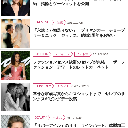
約 指輪とツーショットを公開
LIFESTYLE
恋愛
2019/12/05
「永遠じゃ物足りない」 プリヤンカー・チョープ
ラー＆ニック・ジョナス、結婚1周年をお祝い
FASHION
レディース
フォト集
2019/12/05
ファッションセンス抜群のセレブが集結！ ザ・フ
ァッション・アワードのレッドカーペット
LIFESTYLE
イベント
2019/12/02
幸せな家族写真からキスショットまで セレブのサ
ンクスギビングデー投稿
BEAUTY
ヘルス
2019/11/30
『リバーデイル』のリリ・ラインハート、体型加工