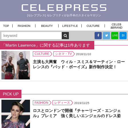
[セレブプレス] セレブリティがお手本のスタイルマガジン
CELEB
TOP
FASHION
BEAUTY
LIFESTYLE
CULTURE
&
BRAND
B!
LINE
「Martin Lawrence」に関する記事は1件あります
CULTURE
シネマ・TV
2018/11/10
主演も大興奮 ウィル・スミス＆マーティン・ロー
レンスの『バッド・ボーイズ』新作制作決定！
PICK UP
FASHION
レディース
2019/11/25
ロスとロンドンで開催『チャーリーズ・エンジェ
ル』プレミア 強く美しいエンジェルのドレス姿