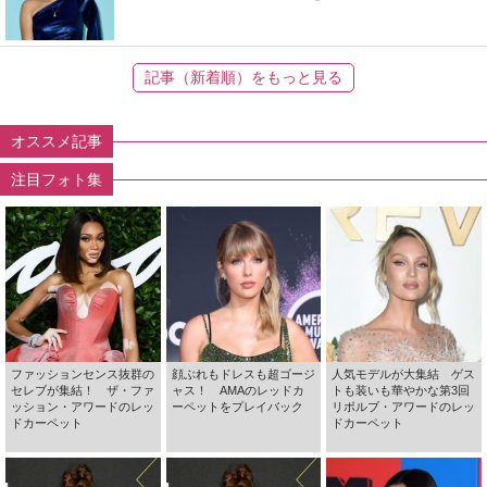
記事（新着順）をもっと見る
オススメ記事
注目フォト集
ファッションセンス抜群の
顔ぶれもドレスも超ゴージ
人気モデルが大集結 ゲス
セレブが集結！ ザ・ファ
ャス！ AMAのレッドカ
トも装いも華やかな第3回
ッション・アワードのレッ
ーペットをプレイバック
リボルブ・アワードのレッ
ドカーペット
ドカーペット