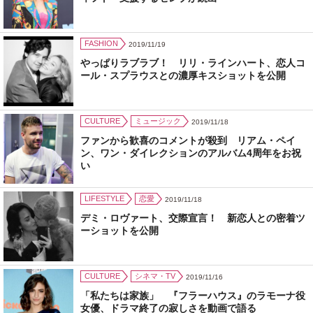
FASHION
2019/11/19
やっぱりラブラブ！ リリ・ラインハート、恋人コ
ール・スプラウスとの濃厚キスショットを公開
CULTURE
ミュージック
2019/11/18
ファンから歓喜のコメントが殺到 リアム・ペイ
ン、ワン・ダイレクションのアルバム4周年をお祝
い
LIFESTYLE
恋愛
2019/11/18
デミ・ロヴァート、交際宣言！ 新恋人との密着ツ
ーショットを公開
CULTURE
シネマ・TV
2019/11/16
「私たちは家族」 『フラーハウス』のラモーナ役
女優、ドラマ終了の寂しさを動画で語る