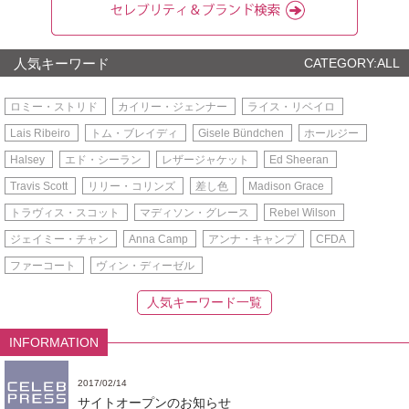
人気キーワード
CATEGORY:ALL
ロミー・ストリド
カイリー・ジェンナー
ライス・リベイロ
Lais Ribeiro
トム・ブレイディ
Gisele Bündchen
ホールジー
Halsey
エド・シーラン
レザージャケット
Ed Sheeran
Travis Scott
リリー・コリンズ
差し色
Madison Grace
トラヴィス・スコット
マディソン・グレース
Rebel Wilson
ジェイミー・チャン
Anna Camp
アンナ・キャンプ
CFDA
ファーコート
ヴィン・ディーゼル
人気キーワード一覧
INFORMATION
2017/02/14
サイトオープンのお知らせ