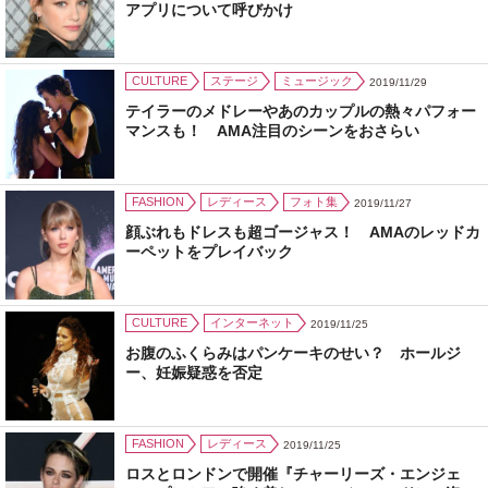
アプリについて呼びかけ
CULTURE
ステージ
ミュージック
2019/11/29
テイラーのメドレーやあのカップルの熱々パフォー
マンスも！ AMA注目のシーンをおさらい
FASHION
レディース
フォト集
2019/11/27
顔ぶれもドレスも超ゴージャス！ AMAのレッドカ
ーペットをプレイバック
CULTURE
インターネット
2019/11/25
お腹のふくらみはパンケーキのせい？ ホールジ
ー、妊娠疑惑を否定
FASHION
レディース
2019/11/25
ロスとロンドンで開催『チャーリーズ・エンジェ