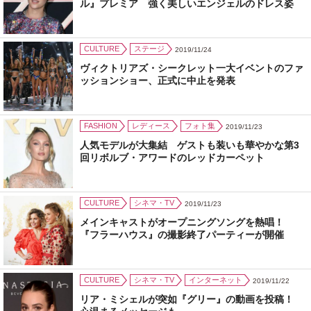
ル』プレミア 強く美しいエンジェルのドレス姿
CULTURE
ステージ
2019/11/24
ヴィクトリアズ・シークレット一大イベントのファ
ッションショー、正式に中止を発表
FASHION
レディース
フォト集
2019/11/23
人気モデルが大集結 ゲストも装いも華やかな第3
回リボルブ・アワードのレッドカーペット
CULTURE
シネマ・TV
2019/11/23
メインキャストがオープニングソングを熱唱！
『フラーハウス』の撮影終了パーティーが開催
CULTURE
シネマ・TV
インターネット
2019/11/22
リア・ミシェルが突如『グリー』の動画を投稿！