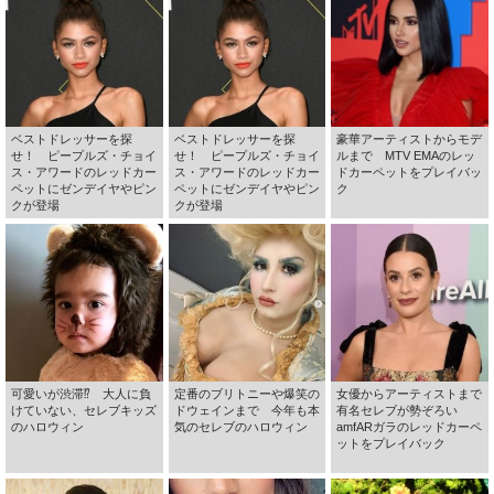
ベストドレッサーを探
ベストドレッサーを探
豪華アーティストからモデ
せ！ ピープルズ・チョイ
せ！ ピープルズ・チョイ
ルまで MTV EMAのレッ
ス・アワードのレッドカー
ス・アワードのレッドカー
ドカーペットをプレイバッ
ペットにゼンデイヤやピン
ペットにゼンデイヤやピン
ク
クが登場
クが登場
可愛いが渋滞⁉ 大人に負
定番のブリトニーや爆笑の
女優からアーティストまで
けていない、セレブキッズ
ドウェインまで 今年も本
有名セレブが勢ぞろい
のハロウィン
気のセレブのハロウィン
amfARガラのレッドカーペ
ットをプレイバック