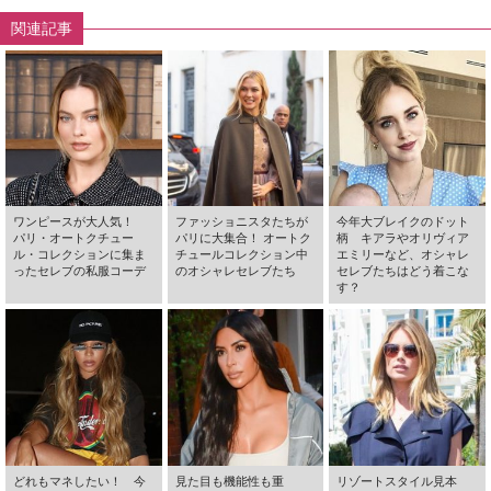
関連記事
ワンピースが大人気！
ファッショニスタたちが
今年大ブレイクのドット
パリ・オートクチュー
パリに大集合！ オートク
柄 キアラやオリヴィア
ル・コレクションに集ま
チュールコレクション中
エミリーなど、オシャレ
ったセレブの私服コーデ
のオシャレセレブたち
セレブたちはどう着こな
す？
どれもマネしたい！ 今
見た目も機能性も重
リゾートスタイル見本