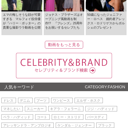
エマの悔しそうな顔が可愛
ジョナス・ブラザーズはオ
50歳になったジェニファ
すぎる マルフォイ役俳優
ープニング風動画を制
ー・ロペス 婚約者アレッ
が『ハリー・ポッター』の
作!? 『フレンズ』25周年
クス・ロドリゲスからポル
貴重な撮影ウラ動画を公開
をお祝いするセレブたち
シェのプレゼント
動画をもっと見る
人気キーワード
CATEGORY:FASHION
ドレス
デニム
ブーツ
ワンピース
エルザ・ホスク
マネしたい
スニーカー
キアラ・フェラーニ
ジジ・ハディッド
ベラ・ハディッド
コート
ロミー・ストリド
バースディ
アレッサンドラ・アンブロジオ
ケンダル・ジェンナー
ブラック