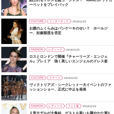
ーペットをプレイバック
CULTURE
インターネット
2019/11/25
お腹のふくらみはパンケーキのせい？ ホールジ
ー、妊娠疑惑を否定
FASHION
レディース
2019/11/25
ロスとロンドンで開催『チャーリーズ・エンジェ
ル』プレミア 強く美しいエンジェルのドレス姿
CULTURE
ステージ
2019/11/24
ヴィクトリアズ・シークレット一大イベントのファ
ッションショー、正式に中止を発表
FASHION
レディース
フォト集
2019/11/23
人気モデルが大集結 ゲストも装いも華やかな第3