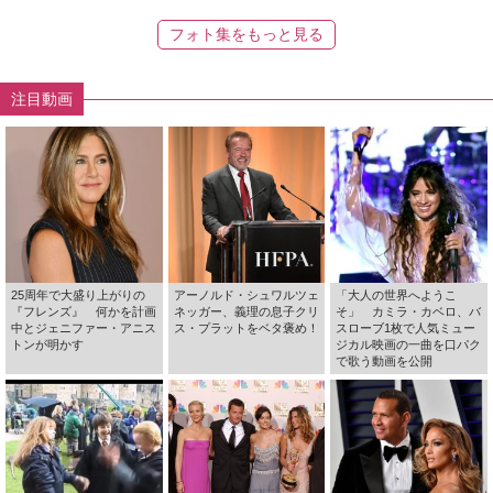
フォト集をもっと見る
注目動画
25周年で大盛り上がりの
アーノルド・シュワルツェ
「大人の世界へようこ
『フレンズ』 何かを計画
ネッガー、義理の息子クリ
そ」 カミラ・カベロ、バ
中とジェニファー・アニス
ス・プラットをベタ褒め！
スローブ1枚で人気ミュー
トンが明かす
ジカル映画の一曲を口パク
で歌う動画を公開