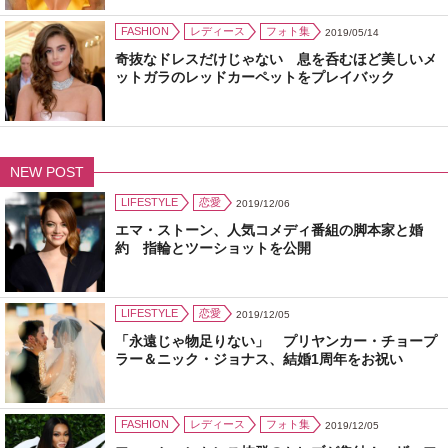
FASHION
レディース
フォト集
2019/05/14
奇抜なドレスだけじゃない 息を呑むほど美しいメ
ットガラのレッドカーペットをプレイバック
NEW POST
LIFESTYLE
恋愛
2019/12/06
エマ・ストーン、人気コメディ番組の脚本家と婚
約 指輪とツーショットを公開
LIFESTYLE
恋愛
2019/12/05
「永遠じゃ物足りない」 プリヤンカー・チョープ
ラー＆ニック・ジョナス、結婚1周年をお祝い
FASHION
レディース
フォト集
2019/12/05