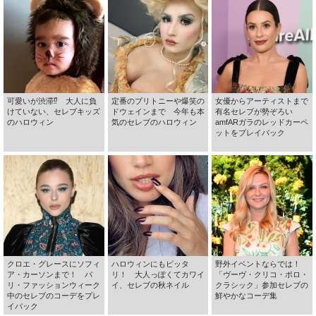
可愛いが渋滞⁉ 大人に負
定番のブリトニーや爆笑の
女優からアーティストまで
けていない、セレブキッズ
ドウェインまで 今年も本
有名セレブが勢ぞろい
のハロウィン
気のセレブのハロウィン
amfARガラのレッドカーペ
ットをプレイバック
クロエ・グレースにソフィ
ハロウィンにもピッタ
野外イベントならでは！
ア・カーソンまで！ パ
リ！ 大人っぽくてカワイ
「ヴーヴ・クリコ・ポロ・
リ・ファッションウィーク
イ、セレブの秋ネイル
クラシック」参加セレブの
中のセレブのコーデをプレ
鮮やかなコーデ集
イバック