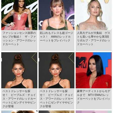
ファッションセンス抜群の
顔ぶれもドレスも超ゴージ
人気モデルが大集結 ゲス
セレブが集結！ ザ・ファ
ャス！ AMAのレッドカ
トも装いも華やかな第3回
ッション・アワードのレッ
ーペットをプレイバック
リボルブ・アワードのレッ
ドカーペット
ドカーペット
ベストドレッサーを探
ベストドレッサーを探
豪華アーティストからモデ
せ！ ピープルズ・チョイ
せ！ ピープルズ・チョイ
ルまで MTV EMAのレッ
ス・アワードのレッドカー
ス・アワードのレッドカー
ドカーペットをプレイバッ
ペットにゼンデイヤやピン
ペットにゼンデイヤやピン
ク
クが登場
クが登場