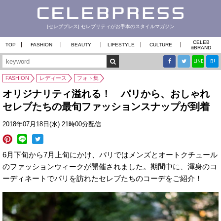
[セレブプレス] セレブリティがお手本のスタイルマガジン
CELEB
TOP
FASHION
BEAUTY
LIFESTYLE
CULTURE
&
BRAND
B!
LINE
FASHION
レディース
フォト集
オリジナリティ溢れる！ パリから、おしゃれ
セレブたちの最旬ファッションスナップが到着
2018年07月18日(水) 21時00分配信
6月下旬から7月上旬にかけ、パリではメンズとオートクチュール
のファッションウィークが開催されました。期間中に、渾身のコ
ーディネートでパリを訪れたセレブたちのコーデをご紹介！