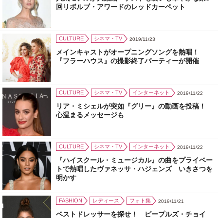
回リボルブ・アワードのレッドカーペット
CULTURE
シネマ・TV
2019/11/23
メインキャストがオープニングソングを熱唱！
『フラーハウス』の撮影終了パーティーが開催
CULTURE
シネマ・TV
インターネット
2019/11/22
リア・ミシェルが突如『グリー』の動画を投稿！
心温まるメッセージも
CULTURE
シネマ・TV
インターネット
2019/11/22
『ハイスクール・ミュージカル』の曲をプライベー
トで熱唱したヴァネッサ・ハジェンズ いきさつを
明かす
FASHION
レディース
フォト集
2019/11/21
ベストドレッサーを探せ！ ピープルズ・チョイ