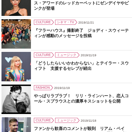
ス・アワードのレッドカーペットにゼンデイヤやピ
ンクが登場
CULTURE
シネマ・TV
2019/11/21
『フラーハウス』撮影終了 ジョディ・スウィーテ
ィンが感動のメッセージを投稿
CULTURE
ミュージック
2019/11/19
「どうしたらいいかわからない」とテイラー・スウ
ィフト 支援するセレブが続出
FASHION
2019/11/19
やっぱりラブラブ！ リリ・ラインハート、恋人コ
ール・スプラウスとの濃厚キスショットを公開
CULTURE
ミュージック
2019/11/18
ファンから歓喜のコメントが殺到 リアム・ペイ