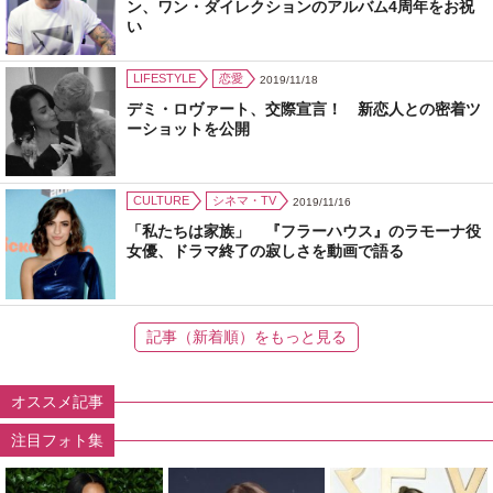
ン、ワン・ダイレクションのアルバム4周年をお祝
い
LIFESTYLE
恋愛
2019/11/18
デミ・ロヴァート、交際宣言！ 新恋人との密着ツ
ーショットを公開
CULTURE
シネマ・TV
2019/11/16
「私たちは家族」 『フラーハウス』のラモーナ役
女優、ドラマ終了の寂しさを動画で語る
記事（新着順）をもっと見る
オススメ記事
注目フォト集