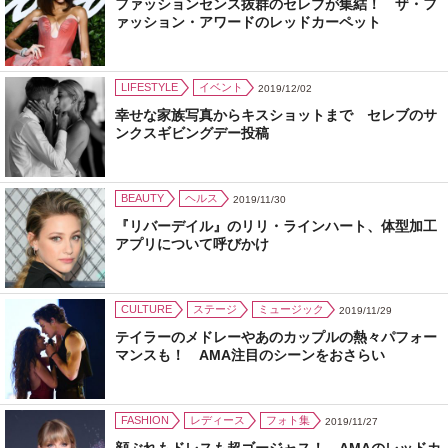
ファッションセンス抜群のセレブが集結！ ザ・フ
ァッション・アワードのレッドカーペット
LIFESTYLE
イベント
2019/12/02
幸せな家族写真からキスショットまで セレブのサ
ンクスギビングデー投稿
BEAUTY
ヘルス
2019/11/30
『リバーデイル』のリリ・ラインハート、体型加工
アプリについて呼びかけ
CULTURE
ステージ
ミュージック
2019/11/29
テイラーのメドレーやあのカップルの熱々パフォー
マンスも！ AMA注目のシーンをおさらい
FASHION
レディース
フォト集
2019/11/27
顔ぶれもドレスも超ゴージャス！ AMAのレッドカ