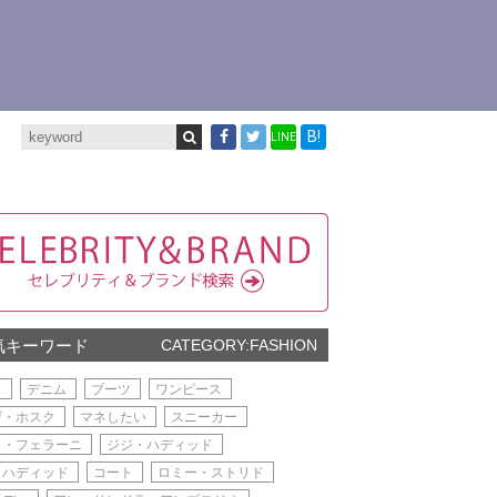
B!
LINE
気キーワード
CATEGORY:FASHION
ス
デニム
ブーツ
ワンピース
ザ・ホスク
マネしたい
スニーカー
ラ・フェラーニ
ジジ・ハディッド
・ハディッド
コート
ロミー・ストリド