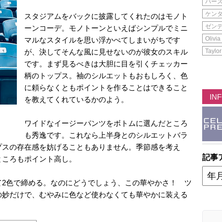
バー
ケン
スタジアムをバックに披露してくれたのはモノト
ゼン
ーンコーデ。モノトーンといえばシンプルでミニ
Olivia
マルなスタイルを思い浮かべてしまいがちです
が、決してそんな風に見せないのが彼女のスキル
Taylor
です。まず見るべきは大胆に目を引くチェッカー
柄のトップス。袖のシルエットもおもしろく、色
に頼らなくともポイントを作ることはできること
IN
を教えてくれているかのよう。
ワイドなイージーパンツをボトムに選んだところ
も秀逸です。これなら上半身とのシルエットバラ
プスの存在感を妨げることもありません。季節感を考え
記事
ところもポイント高し。
て2色で締める。なのにどうでしょう、この華やかさ！ ツ
の妙だけで、むやみに色など使わなくても華やかに装える