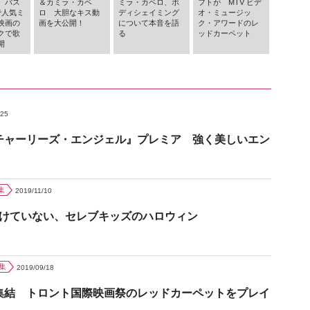
、バス
＆カミラ・カベ
ミラ・カベロ、ボ
フトが MTV ビデ
で人気ミ
ロ 大胆なキス動
ディシェイミング
オ・ミュージッ
映画の
画を大公開！
について本音を語
ク・アワードのレ
クで歌
る
ッドカーペット
開
/25
チャーリーズ・エンジェル』プレミア 強く美しいエン
集
2019/11/10
負けていない、セレブキッズのハロウィン
集
2019/09/18
集結 トロント国際映画祭のレッドカーペットをプレイ