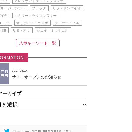
スディ
アレッサンドラ・アンブロジオ
ダル・ジェンナー
ブラック
サラ・サンパイオ
デイヤ
エミリー・ラタコウスキー
 Culpo
オリヴィア・カルポ
テイラー・ヒル
 Hill
リタ・オラ
シェイ・ミッチェル
人気キーワード一覧
FORMATION
2017/02/14
サイトオープンのお知らせ
アーカイブ
フォロー @CELEBPRESS_JPN