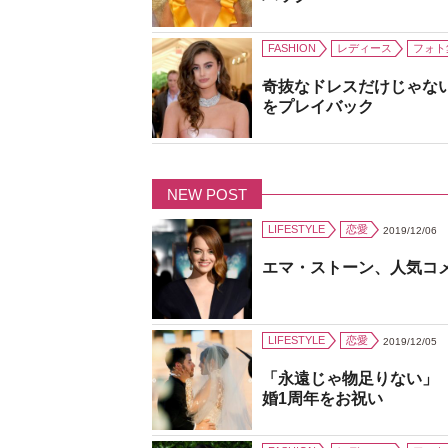
FASHION
レディース
フォト
奇抜なドレスだけじゃな
をプレイバック
NEW POST
LIFESTYLE
恋愛
2019/12/06
エマ・ストーン、人気コ
LIFESTYLE
恋愛
2019/12/05
「永遠じゃ物足りない」
婚1周年をお祝い