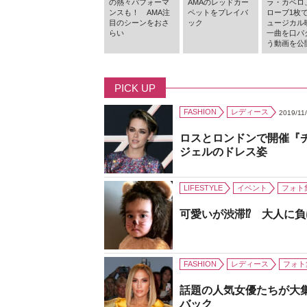
の熱々パフォーマ
AMAのレッドカー
ラ・カベロ
ンスも！ AMA注
ペットをプレイバ
ローブ1枚
目のシーンをおさ
ック
ュージカル
らい
一曲を口パ
う動画を公
PICK UP
FASHION
レディース
2019/11
ロスとロンドンで開催『
ジェルのドレス姿
LIFESTYLE
イベント
フォト
可愛いが渋滞⁉ 大人に
FASHION
レディース
フォト
話題の人気女優たちが大
バック