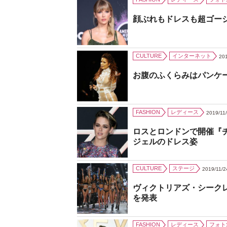
顔ぶれもドレスも超ゴー
CULTURE
インターネット
201
お腹のふくらみはパンケ
FASHION
レディース
2019/11
ロスとロンドンで開催『
ジェルのドレス姿
CULTURE
ステージ
2019/11/2
ヴィクトリアズ・シーク
を発表
FASHION
レディース
フォト