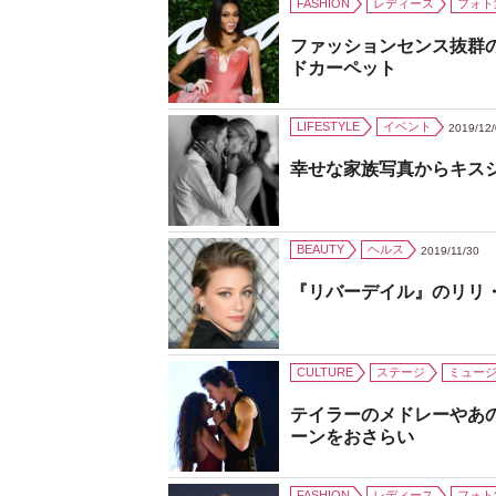
FASHION
レディース
フォト
ファッションセンス抜群
ドカーペット
LIFESTYLE
イベント
2019/12
幸せな家族写真からキス
BEAUTY
ヘルス
2019/11/30
『リバーデイル』のリリ
CULTURE
ステージ
ミュー
テイラーのメドレーやあ
ーンをおさらい
FASHION
レディース
フォト