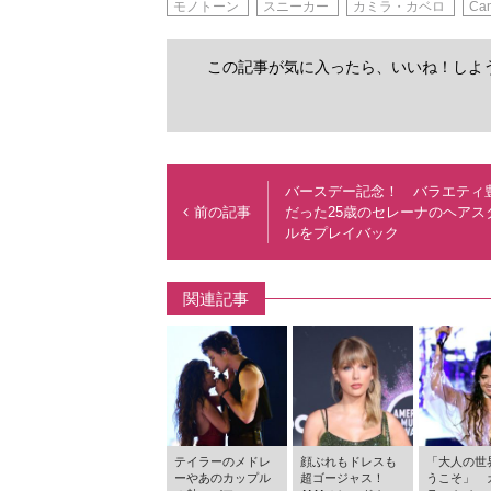
モノトーン
スニーカー
カミラ・カベロ
Cam
この記事が気に入ったら、いいね！しよ
バースデー記念！ バラエティ
前の記事
だった25歳のセレーナのヘアス
ルをプレイバック
関連記事
テイラーのメドレ
顔ぶれもドレスも
「大人の世
ーやあのカップル
超ゴージャス！
うこそ」 