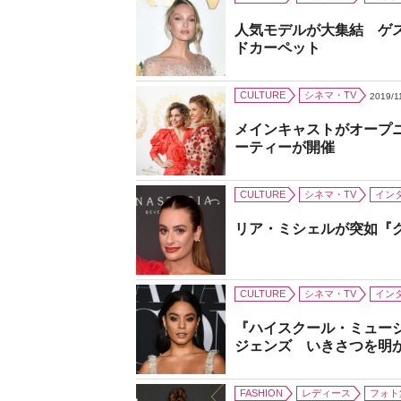
人気モデルが大集結 ゲ
ドカーペット
CULTURE
シネマ・TV
2019/1
メインキャストがオープ
ーティーが開催
CULTURE
シネマ・TV
イン
リア・ミシェルが突如『
CULTURE
シネマ・TV
イン
『ハイスクール・ミュー
ジェンズ いきさつを明
FASHION
レディース
フォト