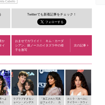
ila Cabello
う
Twitterでも新着記事をチェック！
豊か
おませでカワイイ！ キム・カーダ
タイ
シアン、娘ノースのイタズラ中の様
次の記事
子を激写
界へよ
ラブラブすぎるシ
「加工された写真
カミラ・カベロに
カミ
ョーン・メンデス
はフェイク」 カ
テイラー・スウィ