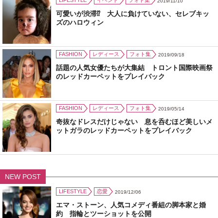
LIFESTYLE
イベント
フォト集
2019/11/10
可愛いが渋滞⁉ 大人に負けていない、セレブキッ
ズのハロウィン
FASHION
レディース
フォト集
2019/09/18
話題の人気女優たちが大集結 トロント国際映画祭
のレッドカーペットをプレイバック
FASHION
レディース
フォト集
2019/05/14
奇抜なドレスだけじゃない 息を呑むほど美しいメ
ットガラのレッドカーペットをプレイバック
NEW POST
LIFESTYLE
恋愛
2019/12/06
エマ・ストーン、人気コメディ番組の脚本家と婚
約 指輪とツーショットを公開