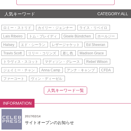
人気キーワード
CATEGORY:ALL
ロミー・ストリド
カイリー・ジェンナー
ライス・リベイロ
Lais Ribeiro
トム・ブレイディ
Gisele Bündchen
ホールジー
Halsey
エド・シーラン
レザージャケット
Ed Sheeran
Travis Scott
リリー・コリンズ
差し色
Madison Grace
トラヴィス・スコット
マディソン・グレース
Rebel Wilson
ジェイミー・チャン
Anna Camp
アンナ・キャンプ
CFDA
ファーコート
ヴィン・ディーゼル
人気キーワード一覧
INFORMATION
2017/02/14
サイトオープンのお知らせ