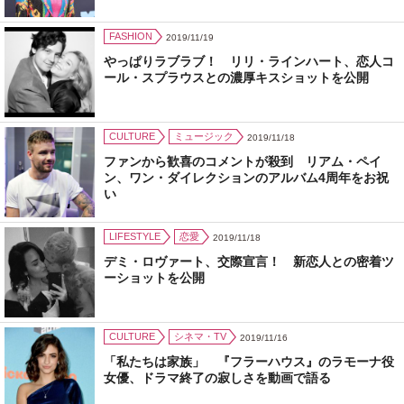
FASHION
2019/11/19
やっぱりラブラブ！ リリ・ラインハート、恋人コ
ール・スプラウスとの濃厚キスショットを公開
CULTURE
ミュージック
2019/11/18
ファンから歓喜のコメントが殺到 リアム・ペイ
ン、ワン・ダイレクションのアルバム4周年をお祝
い
LIFESTYLE
恋愛
2019/11/18
デミ・ロヴァート、交際宣言！ 新恋人との密着ツ
ーショットを公開
CULTURE
シネマ・TV
2019/11/16
「私たちは家族」 『フラーハウス』のラモーナ役
女優、ドラマ終了の寂しさを動画で語る