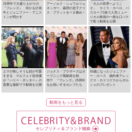
25周年で大盛り上がりの
アーノルド・シュワルツェ
「大人の世界へようこ
『フレンズ』 何かを計画
ネッガー、義理の息子クリ
そ」 カミラ・カベロ、バ
中とジェニファー・アニス
ス・プラットをベタ褒め！
スローブ1枚で人気ミュー
トンが明かす
ジカル映画の一曲を口パク
で歌う動画を公開
エマの悔しそうな顔が可愛
ジョナス・ブラザーズはオ
50歳になったジェニファ
すぎる マルフォイ役俳優
ープニング風動画を制
ー・ロペス 婚約者アレッ
が『ハリー・ポッター』の
作!? 『フレンズ』25周年
クス・ロドリゲスからポル
貴重な撮影ウラ動画を公開
をお祝いするセレブたち
シェのプレゼント
動画をもっと見る