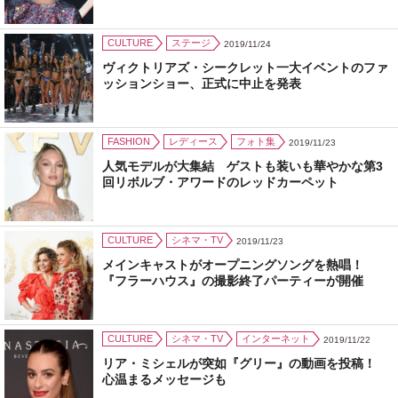
CULTURE
ステージ
2019/11/24
ヴィクトリアズ・シークレット一大イベントのファ
ッションショー、正式に中止を発表
FASHION
レディース
フォト集
2019/11/23
人気モデルが大集結 ゲストも装いも華やかな第3
回リボルブ・アワードのレッドカーペット
CULTURE
シネマ・TV
2019/11/23
メインキャストがオープニングソングを熱唱！
『フラーハウス』の撮影終了パーティーが開催
CULTURE
シネマ・TV
インターネット
2019/11/22
リア・ミシェルが突如『グリー』の動画を投稿！
心温まるメッセージも