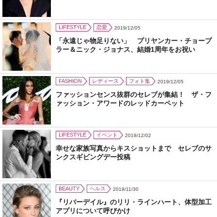
LIFESTYLE
恋愛
2019/12/05
「永遠じゃ物足りない」 プリヤンカー・チョープ
ラー＆ニック・ジョナス、結婚1周年をお祝い
FASHION
レディース
フォト集
2019/12/05
ファッションセンス抜群のセレブが集結！ ザ・フ
ァッション・アワードのレッドカーペット
LIFESTYLE
イベント
2019/12/02
幸せな家族写真からキスショットまで セレブのサ
ンクスギビングデー投稿
BEAUTY
ヘルス
2019/11/30
『リバーデイル』のリリ・ラインハート、体型加工
アプリについて呼びかけ