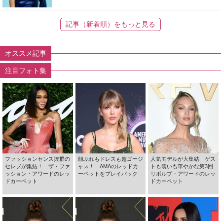
記事（新着順）をもっと見る
オススメ記事
注目フォト集
ファッションセンス抜群の
顔ぶれもドレスも超ゴージ
人気モデルが大集結 ゲス
セレブが集結！ ザ・ファ
ャス！ AMAのレッドカ
トも装いも華やかな第3回
ッション・アワードのレッ
ーペットをプレイバック
リボルブ・アワードのレッ
ドカーペット
ドカーペット