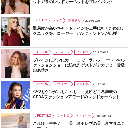
ットガラのレッドカーペットをプレイバック
BEAUTY
メイク
動画あり
2018/10/05
難易度が高いキャットラインを上手に引くためのテ
クニックを、ロージー・ハンティントンが伝授！
FASHION
レディース
フォト集
2018/09/27
ブレイクにアンにカニエまで ラルフ ローレンのフ
ァッションショーに訪れたゲストがアカデミー賞級
の豪華さ！
FASHION
レディース
フォト集
2018/06/08
ジジもケンダルもキムも！ 見所どころ満載の
CFDAファッションアワードのレッドカーペット
LIFESTYLE
フォト集
ファミリー
2018/05/13
これは一生モノ！ 美しきセレブの美しきマタニテ