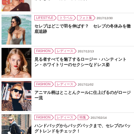
LIFESTYLE
トラベル
フォト集
2017/12/30
セレブはどこで羽を伸ばす？ セレブの冬休みを徹
底追跡
FASHION
レディース
2017/12/13
見る者すべてを魅了するロージー・ハンティント
ン・ホワイトリーのセクシーなドレス姿
FASHION
レディース
2017/11/02
アニマル柄はとことんクールに仕上げるのがロージ
ー流
FASHION
レディース
特集
2017/02/14
ハンドバッグからバッグパックまで、セレブのバッ
グトレンドをチェック！