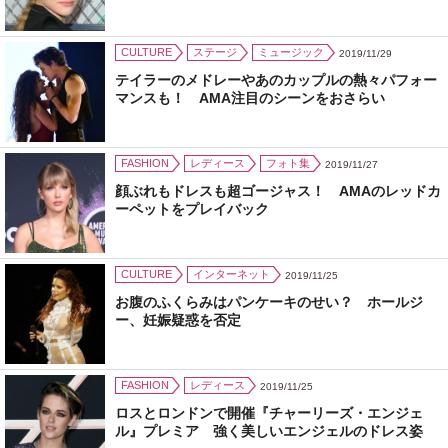
CULTURE
ステージ
ミュージック
2019/11/29
テイラーのメドレーやあのカップルの熱々パフォー
マンスも！ AMA注目のシーンをおさらい
FASHION
レディース
フォト集
2019/11/27
顔ぶれもドレスも超ゴージャス！ AMAのレッドカ
ーペットをプレイバック
CULTURE
インターネット
2019/11/25
お腹のふくらみはパンケーキのせい？ ホールジ
ー、妊娠疑惑を否定
FASHION
レディース
2019/11/25
ロスとロンドンで開催『チャーリーズ・エンジェ
ル』プレミア 強く美しいエンジェルのドレス姿