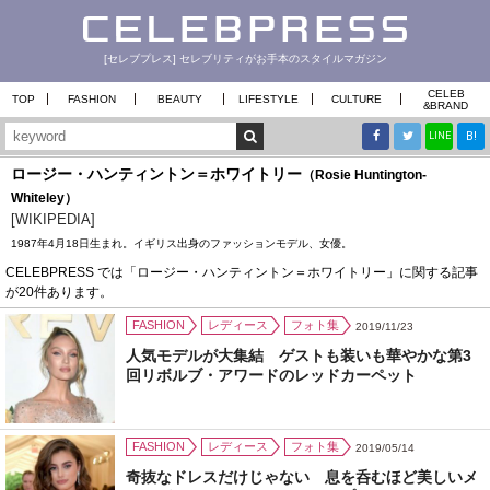
[セレブプレス] セレブリティがお手本のスタイルマガジン
CELEB
TOP
FASHION
BEAUTY
LIFESTYLE
CULTURE
&
BRAND
B!
LINE
ロージー・ハンティントン＝ホワイトリー
（Rosie Huntington-
Whiteley）
[WIKIPEDIA]
1987年4月18日生まれ。イギリス出身のファッションモデル、女優。
CELEBPRESS では「ロージー・ハンティントン＝ホワイトリー」に関する記事
が20件あります。
FASHION
レディース
フォト集
2019/11/23
人気モデルが大集結 ゲストも装いも華やかな第3
回リボルブ・アワードのレッドカーペット
FASHION
レディース
フォト集
2019/05/14
奇抜なドレスだけじゃない 息を呑むほど美しいメ