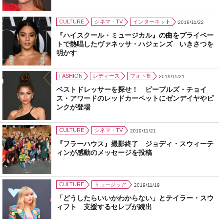
CULTURE
シネマ・TV
インターネット
2019/11/22
『ハイスクール・ミュージカル』の曲をプライベー
トで熱唱したヴァネッサ・ハジェンズ いきさつを
明かす
FASHION
レディース
フォト集
2019/11/21
ベストドレッサーを探せ！ ピープルズ・チョイ
ス・アワードのレッドカーペットにゼンデイヤやピ
ンクが登場
CULTURE
シネマ・TV
2019/11/21
『フラーハウス』撮影終了 ジョディ・スウィーテ
ィンが感動のメッセージを投稿
CULTURE
ミュージック
2019/11/19
「どうしたらいいかわからない」とテイラー・スウ
ィフト 支援するセレブが続出