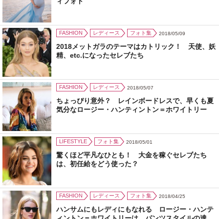
ィフォト
FASHION
レディース
フォト集
2018/05/09
2018メットガラのテーマはカトリック！ 天使、妖
精、etc.になったセレブたち
FASHION
レディース
2018/05/07
ちょっぴり意外？ レインボードレスで、早くも夏
気分なロージー・ハンティントン＝ホワイトリー
LIFESTYLE
フォト集
2018/05/01
驚くほど平凡なひとも！ 大金を稼ぐセレブたち
は、初任給をどう使った？
FASHION
レディース
フォト集
2018/04/25
ハンサムにもレディにもなれる ロージー・ハンテ
ィントン＝ホワイトリーは、パンツスタイルの達