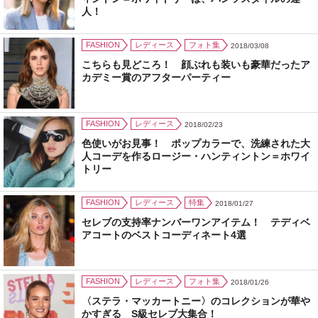
人！
FASHION
レディース
フォト集
2018/03/08
こちらも見どころ！ 顔ぶれも装いも豪華だったア
カデミー賞のアフターパーティー
FASHION
レディース
2018/02/23
色使いがお見事！ ポップカラーで、洗練された大
人コーデを作るロージー・ハンティントン＝ホワイ
トリー
FASHION
レディース
特集
2018/01/27
セレブの支持率ナンバーワンアイテム！ テディベ
アコートのベストコーディネート4選
FASHION
レディース
フォト集
2018/01/26
〈ステラ・マッカートニー〉のコレクションが華や
かすぎる S級セレブ大集合！