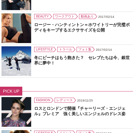
BEAUTY
ワークアウト
動画あり
2017/02/14
ロージー・ハンティントン＝ホワイトリーが完璧ボ
ディをキープするエクササイズを公開
LIFESTYLE
トラベル
フォト集
2017/02/14
冬にビーチはもう飽きた？ セレブたちは今、銀世
界に夢中！
PICK UP
FASHION
レディース
2019/11/25
ロスとロンドンで開催『チャーリーズ・エンジェ
ル』プレミア 強く美しいエンジェルのドレス姿