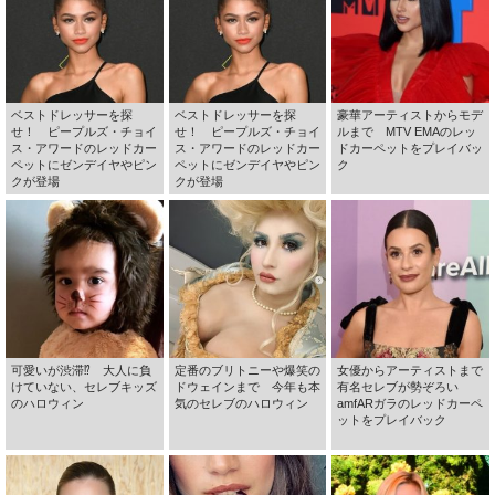
ベストドレッサーを探
ベストドレッサーを探
豪華アーティストからモデ
せ！ ピープルズ・チョイ
せ！ ピープルズ・チョイ
ルまで MTV EMAのレッ
ス・アワードのレッドカー
ス・アワードのレッドカー
ドカーペットをプレイバッ
ペットにゼンデイヤやピン
ペットにゼンデイヤやピン
ク
クが登場
クが登場
可愛いが渋滞⁉ 大人に負
定番のブリトニーや爆笑の
女優からアーティストまで
けていない、セレブキッズ
ドウェインまで 今年も本
有名セレブが勢ぞろい
のハロウィン
気のセレブのハロウィン
amfARガラのレッドカーペ
ットをプレイバック