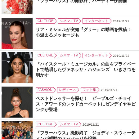
『フラーハウス』の撮影終了パーティーが開催
CULTURE
シネマ・TV
インターネット
2019/11/22
リア・ミシェルが突如『グリー』の動画を投稿！
心温まるメッセージも
CULTURE
シネマ・TV
インターネット
2019/11/22
『ハイスクール・ミュージカル』の曲をプライベー
トで熱唱したヴァネッサ・ハジェンズ いきさつを
明かす
FASHION
レディース
フォト集
2019/11/21
ベストドレッサーを探せ！ ピープルズ・チョイ
ス・アワードのレッドカーペットにゼンデイヤやピ
ンクが登場
CULTURE
シネマ・TV
2019/11/21
『フラーハウス』撮影終了 ジョディ・スウィーテ
ィンが感動のメッセージを投稿