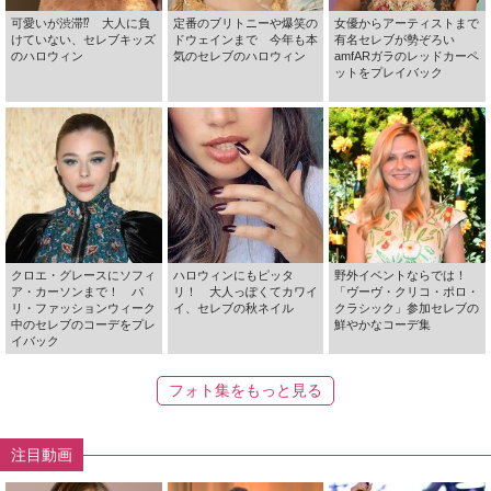
可愛いが渋滞⁉ 大人に負
定番のブリトニーや爆笑の
女優からアーティストまで
けていない、セレブキッズ
ドウェインまで 今年も本
有名セレブが勢ぞろい
のハロウィン
気のセレブのハロウィン
amfARガラのレッドカーペ
ットをプレイバック
クロエ・グレースにソフィ
ハロウィンにもピッタ
野外イベントならでは！
ア・カーソンまで！ パ
リ！ 大人っぽくてカワイ
「ヴーヴ・クリコ・ポロ・
リ・ファッションウィーク
イ、セレブの秋ネイル
クラシック」参加セレブの
中のセレブのコーデをプレ
鮮やかなコーデ集
イバック
フォト集をもっと見る
注目動画