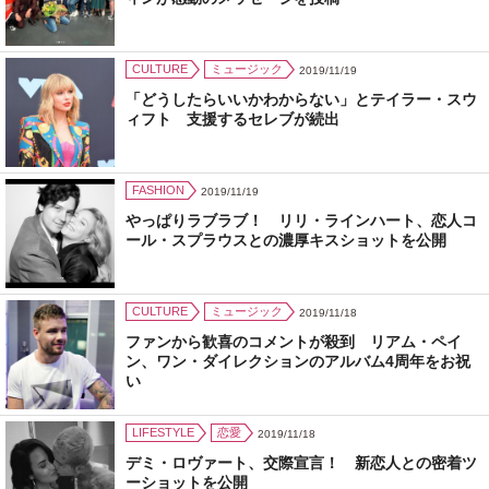
CULTURE
ミュージック
2019/11/19
「どうしたらいいかわからない」とテイラー・スウ
ィフト 支援するセレブが続出
FASHION
2019/11/19
やっぱりラブラブ！ リリ・ラインハート、恋人コ
ール・スプラウスとの濃厚キスショットを公開
CULTURE
ミュージック
2019/11/18
ファンから歓喜のコメントが殺到 リアム・ペイ
ン、ワン・ダイレクションのアルバム4周年をお祝
い
LIFESTYLE
恋愛
2019/11/18
デミ・ロヴァート、交際宣言！ 新恋人との密着ツ
ーショットを公開