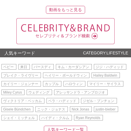
動画をもっと見る
人気キーワード
CATEGORY:LIFESTYLE
ベビー
来日
バースディ
キム・カーダシアン
ジジ・ハディッド
ブレイク・ライヴリー
ヘイリー・ボールドウィン
Hailey Baldwin
カイリー・ジェンナー
カップル
ハロウィン
マイリー・サイラス
Miley Cyrus
ウェディング
アレッサンドラ・アンブロジオ
ヴィクトリア・ベッカム
ベラ・ハディッド
ジゼル・ブンチェン
Gisele Bündchen
ニック・ジョナス
Nick Jonas
justin-bieber
シェイ・ミッチェル
ハイディ・クルム
Ryan Reynolds
人気キーワード一覧