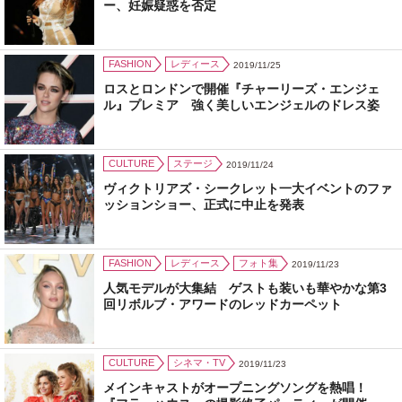
ー、妊娠疑惑を否定
FASHION
レディース
2019/11/25
ロスとロンドンで開催『チャーリーズ・エンジェ
ル』プレミア 強く美しいエンジェルのドレス姿
CULTURE
ステージ
2019/11/24
ヴィクトリアズ・シークレット一大イベントのファ
ッションショー、正式に中止を発表
FASHION
レディース
フォト集
2019/11/23
人気モデルが大集結 ゲストも装いも華やかな第3
回リボルブ・アワードのレッドカーペット
CULTURE
シネマ・TV
2019/11/23
メインキャストがオープニングソングを熱唱！