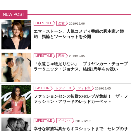
NEW POST
LIFESTYLE
恋愛
2019/12/06
エマ・ストーン、人気コメディ番組の脚本家と婚
約 指輪とツーショットを公開
LIFESTYLE
恋愛
2019/12/05
「永遠じゃ物足りない」 プリヤンカー・チョープ
ラー＆ニック・ジョナス、結婚1周年をお祝い
FASHION
レディース
フォト集
2019/12/05
ファッションセンス抜群のセレブが集結！ ザ・フ
ァッション・アワードのレッドカーペット
LIFESTYLE
イベント
2019/12/02
幸せな家族写真からキスショットまで セレブのサ