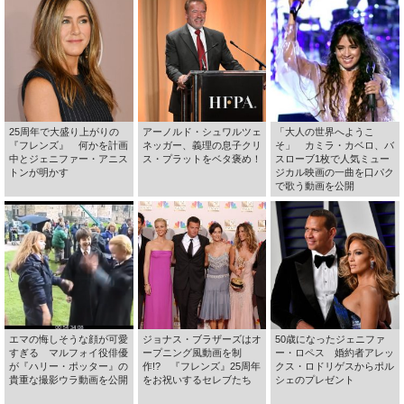
25周年で大盛り上がりの
アーノルド・シュワルツェ
「大人の世界へようこ
『フレンズ』 何かを計画
ネッガー、義理の息子クリ
そ」 カミラ・カベロ、バ
中とジェニファー・アニス
ス・プラットをベタ褒め！
スローブ1枚で人気ミュー
トンが明かす
ジカル映画の一曲を口パク
で歌う動画を公開
エマの悔しそうな顔が可愛
ジョナス・ブラザーズはオ
50歳になったジェニファ
すぎる マルフォイ役俳優
ープニング風動画を制
ー・ロペス 婚約者アレッ
が『ハリー・ポッター』の
作!? 『フレンズ』25周年
クス・ロドリゲスからポル
貴重な撮影ウラ動画を公開
をお祝いするセレブたち
シェのプレゼント