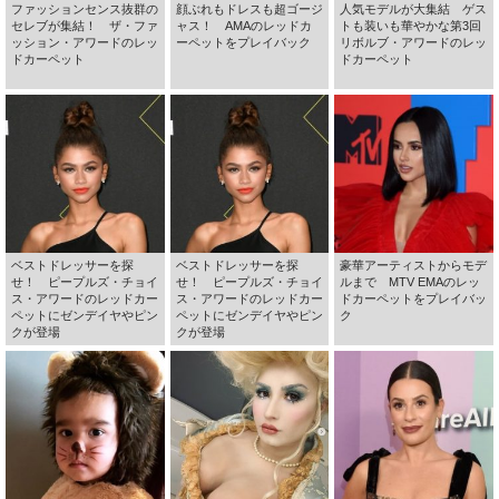
ファッションセンス抜群の
顔ぶれもドレスも超ゴージ
人気モデルが大集結 ゲス
セレブが集結！ ザ・ファ
ャス！ AMAのレッドカ
トも装いも華やかな第3回
ッション・アワードのレッ
ーペットをプレイバック
リボルブ・アワードのレッ
ドカーペット
ドカーペット
ベストドレッサーを探
ベストドレッサーを探
豪華アーティストからモデ
せ！ ピープルズ・チョイ
せ！ ピープルズ・チョイ
ルまで MTV EMAのレッ
ス・アワードのレッドカー
ス・アワードのレッドカー
ドカーペットをプレイバッ
ペットにゼンデイヤやピン
ペットにゼンデイヤやピン
ク
クが登場
クが登場