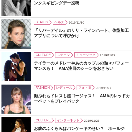
ンクスギビングデー投稿
BEAUTY
ヘルス
2019/11/30
『リバーデイル』のリリ・ラインハート、体型加工
アプリについて呼びかけ
CULTURE
ステージ
ミュージック
2019/11/29
テイラーのメドレーやあのカップルの熱々パフォー
マンスも！ AMA注目のシーンをおさらい
FASHION
レディース
フォト集
2019/11/27
顔ぶれもドレスも超ゴージャス！ AMAのレッドカ
ーペットをプレイバック
CULTURE
インターネット
2019/11/25
お腹のふくらみはパンケーキのせい？ ホールジ