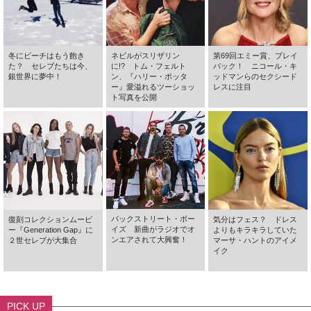
冬にビーチはもう飽き
ネビルがスリザリン
第69回エミー賞、プレイ
た？ セレブたちは今、
に!? トム・フェルト
バック！ ニコール・キ
銀世界に夢中！
ン、『ハリー・ポッタ
ッドマンらのセクシード
ー』愛溢れるツーショッ
レスに注目
ト写真を公開
バックストリート・ボー
復刻コレクションムービ
気分はフェス？ ドレス
イズ 新曲がラジオでオ
ー『Generation Gap』に
よりもキラキラしていた
ンエアされて大興奮！
２世セレブが大集合
マーサ・ハントのアイメ
イク
PICK UP