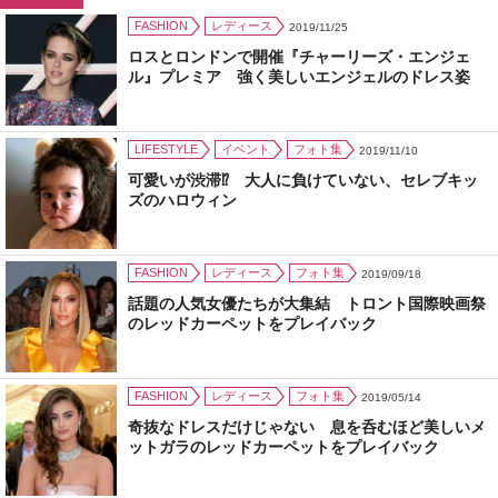
FASHION
レディース
2019/11/25
ロスとロンドンで開催『チャーリーズ・エンジェ
ル』プレミア 強く美しいエンジェルのドレス姿
LIFESTYLE
イベント
フォト集
2019/11/10
可愛いが渋滞⁉ 大人に負けていない、セレブキッ
ズのハロウィン
FASHION
レディース
フォト集
2019/09/18
話題の人気女優たちが大集結 トロント国際映画祭
のレッドカーペットをプレイバック
FASHION
レディース
フォト集
2019/05/14
奇抜なドレスだけじゃない 息を呑むほど美しいメ
ットガラのレッドカーペットをプレイバック