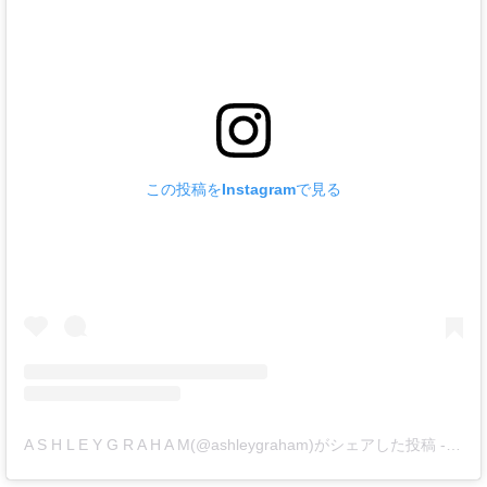
この投稿をInstagramで見る
A S H L E Y G R A H A M(@ashleygraham)がシェアした投稿
-
201