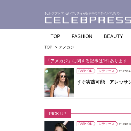
[セレブプレス] セレブリティがお手本のスタイルマガジン
TOP
FASHION
BEAUTY
TOP
アメカジ
「アメカジ」に関する記事は1件あります
FASHION
レディース
2017/09
すぐ実践可能 アレッサ
PICK UP
FASHION
レディース
2019/11