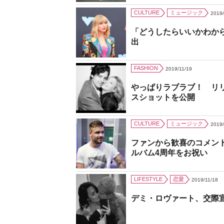
CULTURE
ミュージック
2019/
「どうしたらいいかわか
出
FASHION
2019/11/19
やっぱりラブラブ！ リ
スショットを公開
CULTURE
ミュージック
2019/
ファンから歓喜のコメン
ルバム4周年をお祝い
LIFESTYLE
恋愛
2019/11/18
デミ・ロヴァート、交際