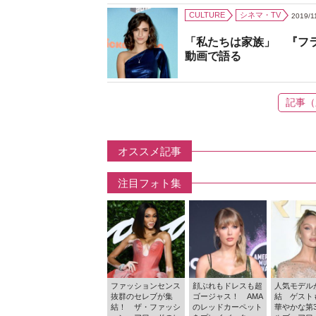
CULTURE
シネマ・TV
2019/1
「私たちは家族」 『フ
動画で語る
記事（
オススメ記事
注目フォト集
ファッションセンス
顔ぶれもドレスも超
人気モデル
抜群のセレブが集
ゴージャス！ AMA
結 ゲスト
結！ ザ・ファッシ
のレッドカーペット
華やかな第