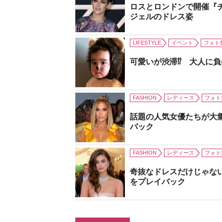
ロスとロンドンで開催『
ジェルのドレス姿
LIFESTYLE
イベント
フォト
可愛いが渋滞⁉ 大人に
FASHION
レディース
フォト
話題の人気女優たちが大
バック
FASHION
レディース
フォト
奇抜なドレスだけじゃな
をプレイバック