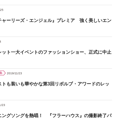
/25
チャーリーズ・エンジェル』プレミア 強く美しいエン
4
レット一大イベントのファッションショー、正式に中止
集
2019/11/23
ストも装いも華やかな第3回リボルブ・アワードのレッ
1/23
ニングソングを熱唱！ 『フラーハウス』の撮影終了パ