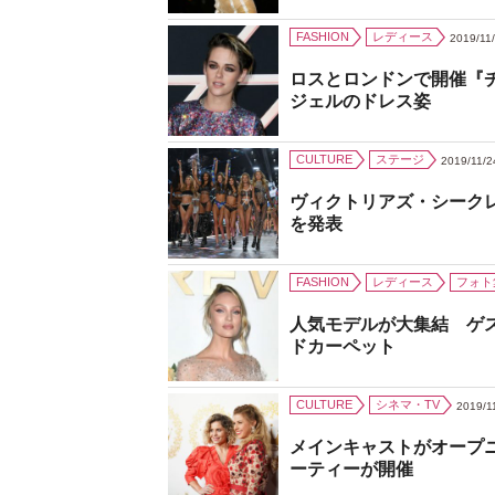
FASHION
レディース
2019/11
ロスとロンドンで開催『
ジェルのドレス姿
CULTURE
ステージ
2019/11/2
ヴィクトリアズ・シーク
を発表
FASHION
レディース
フォト
人気モデルが大集結 ゲ
ドカーペット
CULTURE
シネマ・TV
2019/1
メインキャストがオープ
ーティーが開催