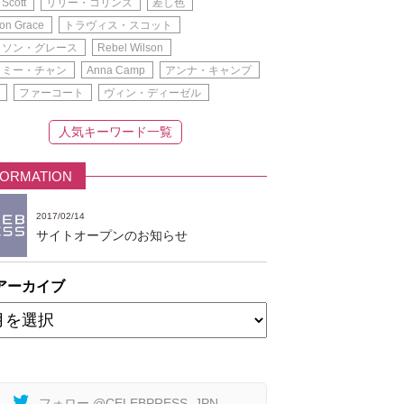
 Scott
リリー・コリンズ
差し色
on Grace
トラヴィス・スコット
ィソン・グレース
Rebel Wilson
イミー・チャン
Anna Camp
アンナ・キャンプ
ファーコート
ヴィン・ディーゼル
人気キーワード一覧
FORMATION
2017/02/14
サイトオープンのお知らせ
アーカイブ
フォロー @CELEBPRESS_JPN