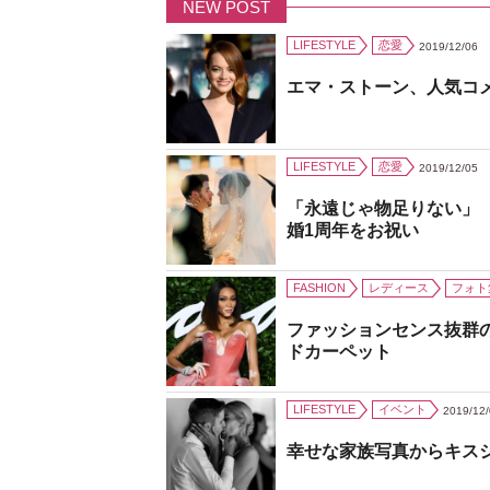
NEW POST
LIFESTYLE
恋愛
2019/12/06
エマ・ストーン、人気コ
LIFESTYLE
恋愛
2019/12/05
「永遠じゃ物足りない」
婚1周年をお祝い
FASHION
レディース
フォト
ファッションセンス抜群
ドカーペット
LIFESTYLE
イベント
2019/12
幸せな家族写真からキス