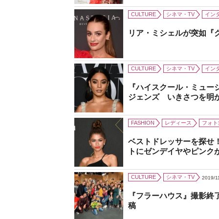
CULTURE
シネマ・TV
イン
リア・ミシェルが突如『
CULTURE
シネマ・TV
イン
『ハイスクール・ミュー
ジェンズ いきさつを明
FASHION
レディース
フォト
ベストドレッサーを探せ
トにゼンデイヤやピンク
CULTURE
シネマ・TV
2019/1
『フラーハウス』撮影終
稿