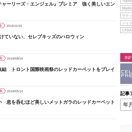
Travis
チャーリーズ・エンジェル』プレミア 強く美しいエン
Madis
マデ
ジェ
集
2019/11/10
CFDA
負けていない、セレブキッズのハロウィン
IN
集
2019/09/18
集結 トロント国際映画祭のレッドカーペットをプレイ
集
2019/05/14
記事
い 息を呑むほど美しいメットガラのレッドカーペット