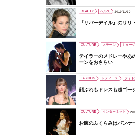
BEAUTY
ヘルス
2019/11/30
『リバーデイル』のリリ
CULTURE
ステージ
ミュー
テイラーのメドレーやあ
ーンをおさらい
FASHION
レディース
フォト
顔ぶれもドレスも超ゴー
CULTURE
インターネット
201
お腹のふくらみはパンケ