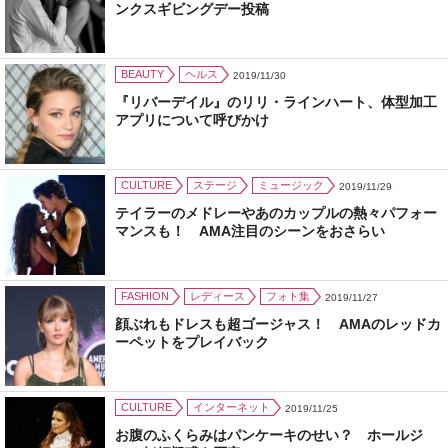
ンクスギビングデー投稿
BEAUTY
ヘルス
2019/11/30
『リバーデイル』のリリ・ラインハート、体型加工
アプリについて呼びかけ
CULTURE
ステージ
ミュージック
2019/11/29
テイラーのメドレーやあのカップルの熱々パフォー
マンスも！ AMA注目のシーンをおさらい
FASHION
レディース
フォト集
2019/11/27
顔ぶれもドレスも超ゴージャス！ AMAのレッドカ
ーペットをプレイバック
CULTURE
インターネット
2019/11/25
お腹のふくらみはパンケーキのせい？ ホールジ