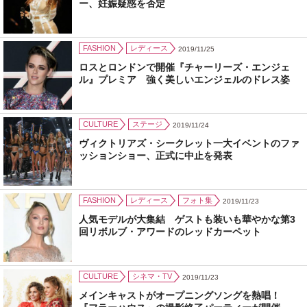
ー、妊娠疑惑を否定
FASHION
レディース
2019/11/25
ロスとロンドンで開催『チャーリーズ・エンジェ
ル』プレミア 強く美しいエンジェルのドレス姿
CULTURE
ステージ
2019/11/24
ヴィクトリアズ・シークレット一大イベントのファ
ッションショー、正式に中止を発表
FASHION
レディース
フォト集
2019/11/23
人気モデルが大集結 ゲストも装いも華やかな第3
回リボルブ・アワードのレッドカーペット
CULTURE
シネマ・TV
2019/11/23
メインキャストがオープニングソングを熱唱！