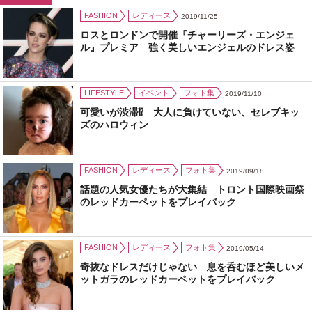
FASHION
レディース
2019/11/25
ロスとロンドンで開催『チャーリーズ・エンジェ
ル』プレミア 強く美しいエンジェルのドレス姿
LIFESTYLE
イベント
フォト集
2019/11/10
可愛いが渋滞⁉ 大人に負けていない、セレブキッ
ズのハロウィン
FASHION
レディース
フォト集
2019/09/18
話題の人気女優たちが大集結 トロント国際映画祭
のレッドカーペットをプレイバック
FASHION
レディース
フォト集
2019/05/14
奇抜なドレスだけじゃない 息を呑むほど美しいメ
ットガラのレッドカーペットをプレイバック