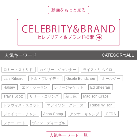
動画をもっと見る
人気キーワード
CATEGORY:ALL
ロミー・ストリド
カイリー・ジェンナー
ライス・リベイロ
Lais Ribeiro
トム・ブレイディ
Gisele Bündchen
ホールジー
Halsey
エド・シーラン
レザージャケット
Ed Sheeran
Travis Scott
リリー・コリンズ
差し色
Madison Grace
トラヴィス・スコット
マディソン・グレース
Rebel Wilson
ジェイミー・チャン
Anna Camp
アンナ・キャンプ
CFDA
ファーコート
ヴィン・ディーゼル
人気キーワード一覧