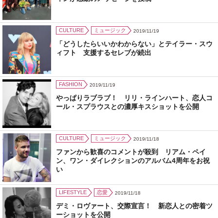
CULTURE
ミュージック
2019/11/19
「どうしたらいいかわからない」とテイラー・スウ
ィフト 支援するセレブが続出
FASHION
2019/11/19
やっぱりラブラブ！ リリ・ラインハート、恋人コ
ール・スプラウスとの濃厚キスショットを公開
CULTURE
ミュージック
2019/11/18
ファンから歓喜のコメントが殺到 リアム・ペイ
ン、ワン・ダイレクションのアルバム4周年をお祝
い
LIFESTYLE
恋愛
2019/11/18
デミ・ロヴァート、交際宣言！ 新恋人との密着ツ
ーショットを公開