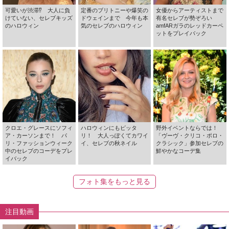
可愛いが渋滞⁉ 大人に負
定番のブリトニーや爆笑の
女優からアーティストまで
けていない、セレブキッズ
ドウェインまで 今年も本
有名セレブが勢ぞろい
のハロウィン
気のセレブのハロウィン
amfARガラのレッドカーペ
ットをプレイバック
クロエ・グレースにソフィ
ハロウィンにもピッタ
野外イベントならでは！
ア・カーソンまで！ パ
リ！ 大人っぽくてカワイ
「ヴーヴ・クリコ・ポロ・
リ・ファッションウィーク
イ、セレブの秋ネイル
クラシック」参加セレブの
中のセレブのコーデをプレ
鮮やかなコーデ集
イバック
フォト集をもっと見る
注目動画