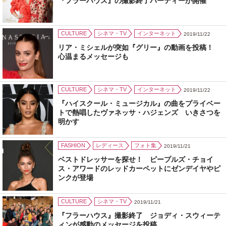
『フラーハウス』の撮影終了パーティーが開催
CULTURE
シネマ・TV
インターネット
2019/11/22
リア・ミシェルが突如『グリー』の動画を投稿！
心温まるメッセージも
CULTURE
シネマ・TV
インターネット
2019/11/22
『ハイスクール・ミュージカル』の曲をプライベー
トで熱唱したヴァネッサ・ハジェンズ いきさつを
明かす
FASHION
レディース
フォト集
2019/11/21
ベストドレッサーを探せ！ ピープルズ・チョイ
ス・アワードのレッドカーペットにゼンデイヤやピ
ンクが登場
CULTURE
シネマ・TV
2019/11/21
『フラーハウス』撮影終了 ジョディ・スウィーテ
ィンが感動のメッセージを投稿