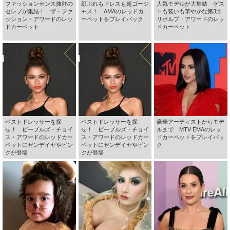
ファッションセンス抜群の
顔ぶれもドレスも超ゴージ
人気モデルが大集結 ゲス
セレブが集結！ ザ・ファ
ャス！ AMAのレッドカ
トも装いも華やかな第3回
ッション・アワードのレッ
ーペットをプレイバック
リボルブ・アワードのレッ
ドカーペット
ドカーペット
ベストドレッサーを探
ベストドレッサーを探
豪華アーティストからモデ
せ！ ピープルズ・チョイ
せ！ ピープルズ・チョイ
ルまで MTV EMAのレッ
ス・アワードのレッドカー
ス・アワードのレッドカー
ドカーペットをプレイバッ
ペットにゼンデイヤやピン
ペットにゼンデイヤやピン
ク
クが登場
クが登場