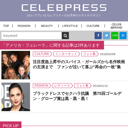
[セレブプレス] セレブリティがお手本のスタイルマガジン
CELEB
TOP
FASHION
BEAUTY
LIFESTYLE
CULTURE
&
BRAND
B!
LINE
「アメリカ・フェレーラ」に関する記事は2件あります
CULTURE
インターネット
フォト集
2018/02/09
注目度急上昇中のスパイス・ガールズから名作映画
の主演まで ファンが泣いて喜ぶ“再会の一枚”集
FASHION
レディース
フォト集
2018/01/11
ブラックドレスでセクハラ抗議 第75回ゴールデ
ン・グローブ賞は黒・黒・黒！
PICK UP