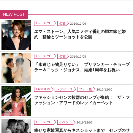
NEW POST
LIFESTYLE
恋愛
2019/12/06
エマ・ストーン、人気コメディ番組の脚本家と婚
約 指輪とツーショットを公開
LIFESTYLE
恋愛
2019/12/05
「永遠じゃ物足りない」 プリヤンカー・チョープ
ラー＆ニック・ジョナス、結婚1周年をお祝い
FASHION
レディース
フォト集
2019/12/05
ファッションセンス抜群のセレブが集結！ ザ・フ
ァッション・アワードのレッドカーペット
LIFESTYLE
イベント
2019/12/02
幸せな家族写真からキスショットまで セレブのサ