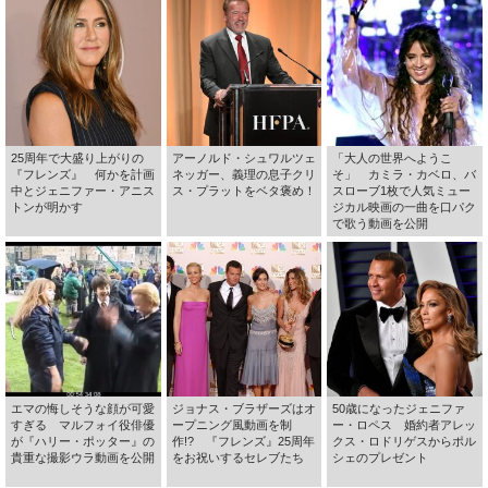
25周年で大盛り上がりの
アーノルド・シュワルツェ
「大人の世界へようこ
『フレンズ』 何かを計画
ネッガー、義理の息子クリ
そ」 カミラ・カベロ、バ
中とジェニファー・アニス
ス・プラットをベタ褒め！
スローブ1枚で人気ミュー
トンが明かす
ジカル映画の一曲を口パク
で歌う動画を公開
エマの悔しそうな顔が可愛
ジョナス・ブラザーズはオ
50歳になったジェニファ
すぎる マルフォイ役俳優
ープニング風動画を制
ー・ロペス 婚約者アレッ
が『ハリー・ポッター』の
作!? 『フレンズ』25周年
クス・ロドリゲスからポル
貴重な撮影ウラ動画を公開
をお祝いするセレブたち
シェのプレゼント