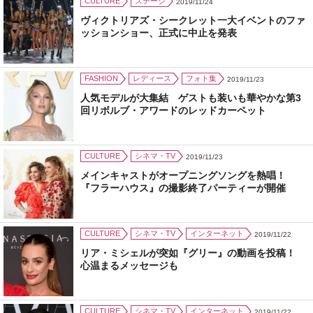
CULTURE
ステージ
2019/11/24
ヴィクトリアズ・シークレット一大イベントのファ
ッションショー、正式に中止を発表
FASHION
レディース
フォト集
2019/11/23
人気モデルが大集結 ゲストも装いも華やかな第3
回リボルブ・アワードのレッドカーペット
CULTURE
シネマ・TV
2019/11/23
メインキャストがオープニングソングを熱唱！
『フラーハウス』の撮影終了パーティーが開催
CULTURE
シネマ・TV
インターネット
2019/11/22
リア・ミシェルが突如『グリー』の動画を投稿！
心温まるメッセージも
CULTURE
シネマ・TV
インターネット
2019/11/22