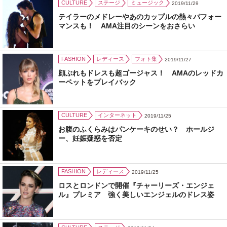
CULTURE
ステージ
ミュージック
2019/11/29
テイラーのメドレーやあのカップルの熱々パフォー
マンスも！ AMA注目のシーンをおさらい
FASHION
レディース
フォト集
2019/11/27
顔ぶれもドレスも超ゴージャス！ AMAのレッドカ
ーペットをプレイバック
CULTURE
インターネット
2019/11/25
お腹のふくらみはパンケーキのせい？ ホールジ
ー、妊娠疑惑を否定
FASHION
レディース
2019/11/25
ロスとロンドンで開催『チャーリーズ・エンジェ
ル』プレミア 強く美しいエンジェルのドレス姿