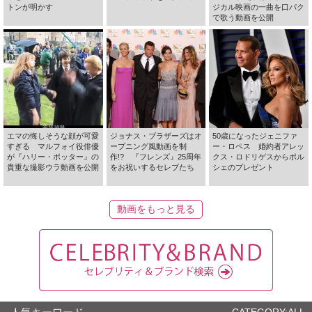
トンが明かす
ジカル映画の一曲を口パク
で歌う動画を公開
エマの悔しそうな顔が可愛
ジョナス・ブラザーズはオ
50歳になったジェニファ
すぎる マルフォイ役俳優
ープニング風動画を制
ー・ロペス 婚約者アレッ
が『ハリー・ポッター』の
作!? 『フレンズ』25周年
クス・ロドリゲスからポル
貴重な撮影ウラ動画を公開
をお祝いするセレブたち
シェのプレゼント
動画をもっと見る