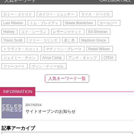
人気キーワード
CATEGORY:ALL
ロミー・ストリド
カイリー・ジェンナー
ライス・リベイロ
Lais Ribeiro
トム・ブレイディ
Gisele Bündchen
ホールジー
Halsey
エド・シーラン
レザージャケット
Ed Sheeran
Travis Scott
リリー・コリンズ
差し色
Madison Grace
トラヴィス・スコット
マディソン・グレース
Rebel Wilson
ジェイミー・チャン
Anna Camp
アンナ・キャンプ
CFDA
ファーコート
ヴィン・ディーゼル
人気キーワード一覧
INFORMATION
2017/02/14
サイトオープンのお知らせ
記事アーカイブ