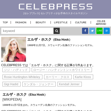
[セレブプレス] セレブリティがお手本のスタイルマガジン
CELEB
TOP
FASHION
BEAUTY
LIFESTYLE
CULTURE
&
BRAND
B!
LINE
エルザ・ホスク
（Elsa Hosk）
1988年11月7日。スウェーデン出身のファッションモデル。
CELEBPRESS では「エルザ・ホスク」に関する記事が1件あります。
ジジ・ハディッド
ロージー・ハンティントン＝ホワイトリー
Rosie Huntington-Whiteley
カーリー・クロス
Karlie Kloss
Gigi Hadid
ケンダル・ジェンナー
Kendall Jenner
エルザ・ホスク
（Elsa Hosk）
[WIKIPEDIA]
1988年11月7日生まれ。スウェーデン出身のファッションモデル。