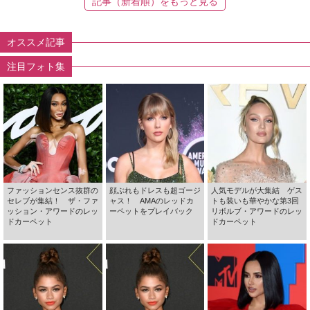
記事（新着順）をもっと見る
オススメ記事
注目フォト集
ファッションセンス抜群の
顔ぶれもドレスも超ゴージ
人気モデルが大集結 ゲス
セレブが集結！ ザ・ファ
ャス！ AMAのレッドカ
トも装いも華やかな第3回
ッション・アワードのレッ
ーペットをプレイバック
リボルブ・アワードのレッ
ドカーペット
ドカーペット