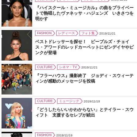
『ハイスクール・ミュージカル』の曲をプライベー
トで熱唱したヴァネッサ・ハジェンズ いきさつを
明かす
FASHION
レディース
フォト集
2019/11/21
ベストドレッサーを探せ！ ピープルズ・チョイ
ス・アワードのレッドカーペットにゼンデイヤやピ
ンクが登場
CULTURE
シネマ・TV
2019/11/21
『フラーハウス』撮影終了 ジョディ・スウィーテ
ィンが感動のメッセージを投稿
CULTURE
ミュージック
2019/11/19
「どうしたらいいかわからない」とテイラー・スウ
ィフト 支援するセレブが続出
FASHION
2019/11/19