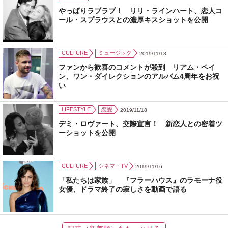
やっぱりラブラブ！ リリ・ラインハート、恋人コ
ール・スプラウスとの濃厚キスショットを公開
CULTURE
ミュージック
2019/11/18
ファンから歓喜のコメントが殺到 リアム・ペイ
ン、ワン・ダイレクションのアルバム4周年をお祝
い
LIFESTYLE
恋愛
2019/11/18
デミ・ロヴァート、交際宣言！ 新恋人との密着ツ
ーショットを公開
CULTURE
シネマ・TV
2019/11/16
「私たちは家族」 『フラーハウス』のラモーナ役
女優、ドラマ終了の寂しさを動画で語る