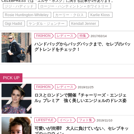
CELEBPRESS では「エルザ・ホスク」に関する記事が1件あります。
ジジ・ハディッド
ロージー・ハンティントン＝ホワイトリー
Rosie Huntington-Whiteley
カーリー・クロス
Karlie Kloss
Gigi Hadid
ケンダル・ジェンナー
Kendall Jenner
FASHION
レディース
特集
2017/02/14
ハンドバッグからバッグパックまで、セレブのバッ
グトレンドをチェック！
PICK UP
FASHION
レディース
2019/11/25
ロスとロンドンで開催『チャーリーズ・エンジェ
ル』プレミア 強く美しいエンジェルのドレス姿
LIFESTYLE
イベント
フォト集
2019/11/10
可愛いが渋滞⁉ 大人に負けていない、セレブキッ
ズのハロウィン