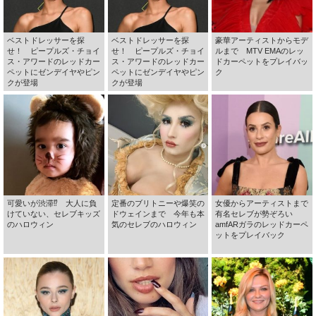
ベストドレッサーを探
ベストドレッサーを探
豪華アーティストからモデ
せ！ ピープルズ・チョイ
せ！ ピープルズ・チョイ
ルまで MTV EMAのレッ
ス・アワードのレッドカー
ス・アワードのレッドカー
ドカーペットをプレイバッ
ペットにゼンデイヤやピン
ペットにゼンデイヤやピン
ク
クが登場
クが登場
可愛いが渋滞⁉ 大人に負
定番のブリトニーや爆笑の
女優からアーティストまで
けていない、セレブキッズ
ドウェインまで 今年も本
有名セレブが勢ぞろい
のハロウィン
気のセレブのハロウィン
amfARガラのレッドカーペ
ットをプレイバック