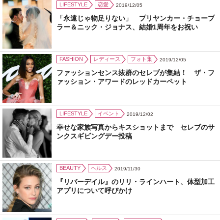
LIFESTYLE
恋愛
2019/12/05
「永遠じゃ物足りない」 プリヤンカー・チョープ
ラー＆ニック・ジョナス、結婚1周年をお祝い
FASHION
レディース
フォト集
2019/12/05
ファッションセンス抜群のセレブが集結！ ザ・フ
ァッション・アワードのレッドカーペット
LIFESTYLE
イベント
2019/12/02
幸せな家族写真からキスショットまで セレブのサ
ンクスギビングデー投稿
BEAUTY
ヘルス
2019/11/30
『リバーデイル』のリリ・ラインハート、体型加工
アプリについて呼びかけ