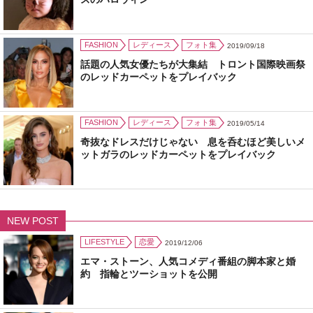
FASHION
レディース
フォト集
2019/09/18
話題の人気女優たちが大集結 トロント国際映画祭
のレッドカーペットをプレイバック
FASHION
レディース
フォト集
2019/05/14
奇抜なドレスだけじゃない 息を呑むほど美しいメ
ットガラのレッドカーペットをプレイバック
NEW POST
LIFESTYLE
恋愛
2019/12/06
エマ・ストーン、人気コメディ番組の脚本家と婚
約 指輪とツーショットを公開