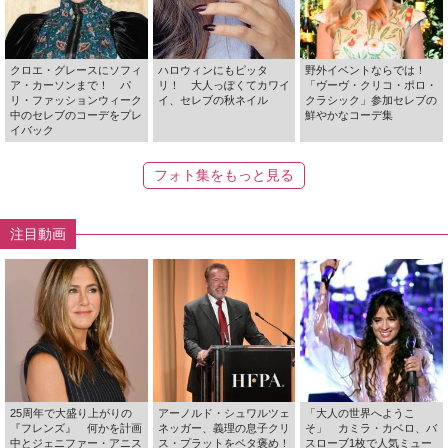
クロエ・グレースにソフィ
ハロウィンにもピッタ
野外イベントならでは！
ア・カーソンまで！ パ
リ！ 大人っぽくてカワイ
「ヴーヴ・クリコ・ポロ・
リ・ファッションウィーク
イ、セレブの秋ネイル
クラシック」参加セレブの
中のセレブのコーデをプレ
鮮やかなコーデ集
イバック
フォト集をもっと見る
注目動画
25周年で大盛り上がりの
アーノルド・シュワルツェ
「大人の世界へようこ
『フレンズ』 何かを計画
ネッガー、義理の息子クリ
そ」 カミラ・カベロ、バ
中とジェニファー・アニス
ス・プラットをベタ褒め！
スローブ1枚で人気ミュー