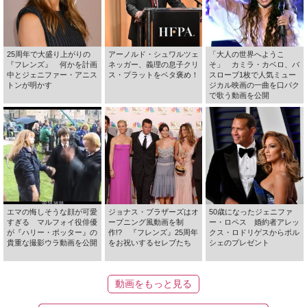
25周年で大盛り上がりの
アーノルド・シュワルツェ
「大人の世界へようこ
『フレンズ』 何かを計画
ネッガー、義理の息子クリ
そ」 カミラ・カベロ、バ
中とジェニファー・アニス
ス・プラットをベタ褒め！
スローブ1枚で人気ミュー
トンが明かす
ジカル映画の一曲を口パク
で歌う動画を公開
エマの悔しそうな顔が可愛
ジョナス・ブラザーズはオ
50歳になったジェニファ
すぎる マルフォイ役俳優
ープニング風動画を制
ー・ロペス 婚約者アレッ
が『ハリー・ポッター』の
作!? 『フレンズ』25周年
クス・ロドリゲスからポル
貴重な撮影ウラ動画を公開
をお祝いするセレブたち
シェのプレゼント
動画をもっと見る