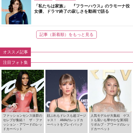
「私たちは家族」 『フラーハウス』のラモーナ役
女優、ドラマ終了の寂しさを動画で語る
記事（新着順）をもっと見る
オススメ記事
注目フォト集
ファッションセンス抜群の
顔ぶれもドレスも超ゴージ
人気モデルが大集結 ゲス
セレブが集結！ ザ・ファ
ャス！ AMAのレッドカ
トも装いも華やかな第3回
ッション・アワードのレッ
ーペットをプレイバック
リボルブ・アワードのレッ
ドカーペット
ドカーペット