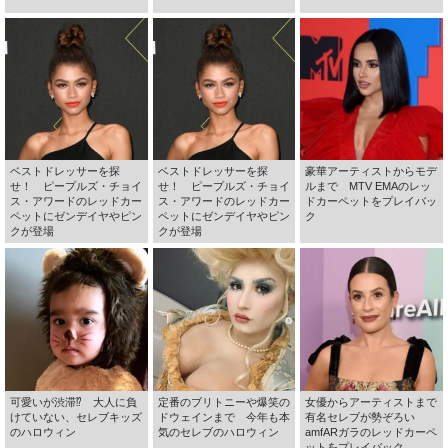
ベストドレッサーを探
ベストドレッサーを探
豪華アーティストからモデ
せ！ ピープルズ・チョイ
せ！ ピープルズ・チョイ
ルまで MTV EMAのレッ
ス・アワードのレッドカー
ス・アワードのレッドカー
ドカーペットをプレイバッ
ペットにゼンデイヤやピン
ペットにゼンデイヤやピン
ク
クが登場
クが登場
可愛いが渋滞⁉ 大人に負
定番のブリトニーや爆笑の
女優からアーティストまで
けていない、セレブキッズ
ドウェインまで 今年も本
有名セレブが勢ぞろい
のハロウィン
気のセレブのハロウィン
amfARガラのレッドカーペ
ットをプレイバック