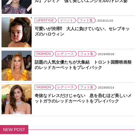
ル』プレミア 強く美しいエンジェルのドレス姿
LIFESTYLE
イベント
フォト集
2019/11/10
可愛いが渋滞⁉ 大人に負けていない、セレブキッ
ズのハロウィン
FASHION
レディース
フォト集
2019/09/18
話題の人気女優たちが大集結 トロント国際映画祭
のレッドカーペットをプレイバック
FASHION
レディース
フォト集
2019/05/14
奇抜なドレスだけじゃない 息を呑むほど美しいメ
ットガラのレッドカーペットをプレイバック
NEW POST