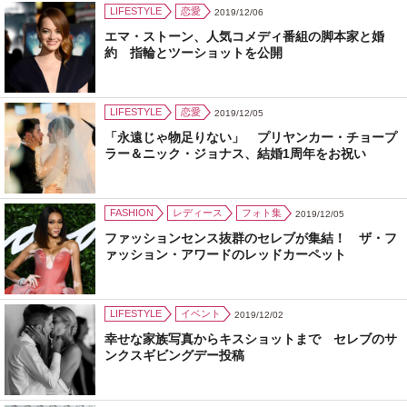
LIFESTYLE
恋愛
2019/12/06
エマ・ストーン、人気コメディ番組の脚本家と婚
約 指輪とツーショットを公開
LIFESTYLE
恋愛
2019/12/05
「永遠じゃ物足りない」 プリヤンカー・チョープ
ラー＆ニック・ジョナス、結婚1周年をお祝い
FASHION
レディース
フォト集
2019/12/05
ファッションセンス抜群のセレブが集結！ ザ・フ
ァッション・アワードのレッドカーペット
LIFESTYLE
イベント
2019/12/02
幸せな家族写真からキスショットまで セレブのサ
ンクスギビングデー投稿