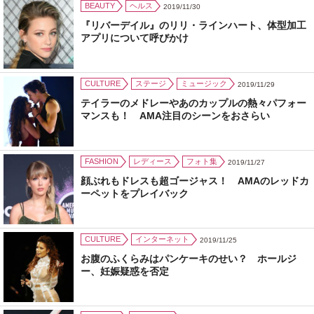
BEAUTY
ヘルス
2019/11/30
『リバーデイル』のリリ・ラインハート、体型加工
アプリについて呼びかけ
CULTURE
ステージ
ミュージック
2019/11/29
テイラーのメドレーやあのカップルの熱々パフォー
マンスも！ AMA注目のシーンをおさらい
FASHION
レディース
フォト集
2019/11/27
顔ぶれもドレスも超ゴージャス！ AMAのレッドカ
ーペットをプレイバック
CULTURE
インターネット
2019/11/25
お腹のふくらみはパンケーキのせい？ ホールジ
ー、妊娠疑惑を否定