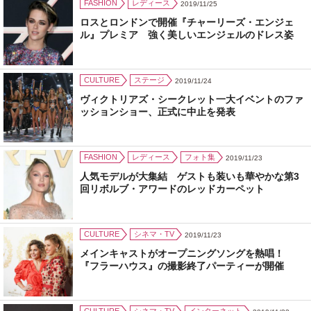
FASHION
レディース
2019/11/25
ロスとロンドンで開催『チャーリーズ・エンジェ
ル』プレミア 強く美しいエンジェルのドレス姿
CULTURE
ステージ
2019/11/24
ヴィクトリアズ・シークレット一大イベントのファ
ッションショー、正式に中止を発表
FASHION
レディース
フォト集
2019/11/23
人気モデルが大集結 ゲストも装いも華やかな第3
回リボルブ・アワードのレッドカーペット
CULTURE
シネマ・TV
2019/11/23
メインキャストがオープニングソングを熱唱！
『フラーハウス』の撮影終了パーティーが開催