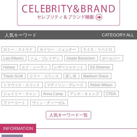
人気キーワード
CATEGORY:ALL
ロミー・ストリド
カイリー・ジェンナー
ライス・リベイロ
Lais Ribeiro
トム・ブレイディ
Gisele Bündchen
ホールジー
Halsey
エド・シーラン
レザージャケット
Ed Sheeran
Travis Scott
リリー・コリンズ
差し色
Madison Grace
トラヴィス・スコット
マディソン・グレース
Rebel Wilson
ジェイミー・チャン
Anna Camp
アンナ・キャンプ
CFDA
ファーコート
ヴィン・ディーゼル
人気キーワード一覧
INFORMATION