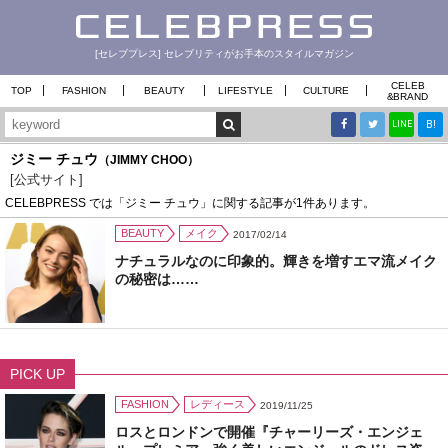
[セレブプレス] セレブリティがお手本のスタイルマガジン
CELEB
TOP
FASHION
BEAUTY
LIFESTYLE
CULTURE
&
BRAND
B!
LINE
ジミー チュウ
（JIMMY CHOO）
[公式サイト]
CELEBPRESS では「ジミー チュウ」に関する記事が1件あります。
BEAUTY
メイク
2017/02/14
ナチュラルなのに印象的。輝きを増すエマ流メイク
の秘密は……
PICK UP
FASHION
レディース
2019/11/25
ロスとロンドンで開催『チャーリーズ・エンジェ