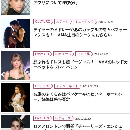
アプリについて呼びかけ
CULTURE
ステージ
ミュージック
2019/11/29
テイラーのメドレーやあのカップルの熱々パフォー
マンスも！ AMA注目のシーンをおさらい
FASHION
レディース
フォト集
2019/11/27
顔ぶれもドレスも超ゴージャス！ AMAのレッドカ
ーペットをプレイバック
CULTURE
インターネット
2019/11/25
お腹のふくらみはパンケーキのせい？ ホールジ
ー、妊娠疑惑を否定
FASHION
レディース
2019/11/25
ロスとロンドンで開催『チャーリーズ・エンジェ