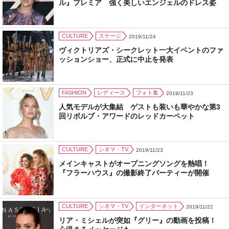
ル』プレミア 強く美しいエンジェルのドレス姿
CULTURE
ステージ
2019/11/24
ヴィクトリアズ・シークレット一大イベントのファ
ッションショー、正式に中止を発表
FASHION
レディース
フォト集
2019/11/23
人気モデルが大集結 ゲストも装いも華やかな第3
回リボルブ・アワードのレッドカーペット
CULTURE
シネマ・TV
2019/11/23
メインキャストがオープニングソングを熱唱！
『フラーハウス』の撮影終了パーティーが開催
CULTURE
シネマ・TV
インターネット
2019/11/22
リア・ミシェルが突如『グリー』の動画を投稿！