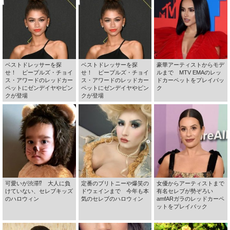
ベストドレッサーを探
ベストドレッサーを探
豪華アーティストからモデ
せ！ ピープルズ・チョイ
せ！ ピープルズ・チョイ
ルまで MTV EMAのレッ
ス・アワードのレッドカー
ス・アワードのレッドカー
ドカーペットをプレイバッ
ペットにゼンデイヤやピン
ペットにゼンデイヤやピン
ク
クが登場
クが登場
可愛いが渋滞⁉ 大人に負
定番のブリトニーや爆笑の
女優からアーティストまで
けていない、セレブキッズ
ドウェインまで 今年も本
有名セレブが勢ぞろい
のハロウィン
気のセレブのハロウィン
amfARガラのレッドカーペ
ットをプレイバック