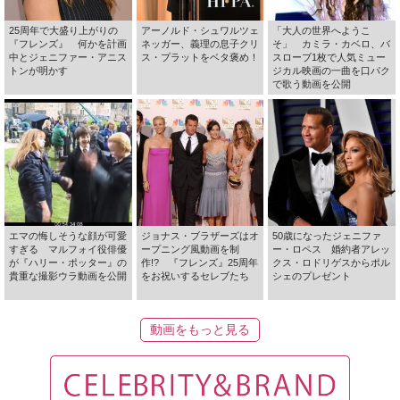
25周年で大盛り上がりの
アーノルド・シュワルツェ
「大人の世界へようこ
『フレンズ』 何かを計画
ネッガー、義理の息子クリ
そ」 カミラ・カベロ、バ
中とジェニファー・アニス
ス・プラットをベタ褒め！
スローブ1枚で人気ミュー
トンが明かす
ジカル映画の一曲を口パク
で歌う動画を公開
エマの悔しそうな顔が可愛
ジョナス・ブラザーズはオ
50歳になったジェニファ
すぎる マルフォイ役俳優
ープニング風動画を制
ー・ロペス 婚約者アレッ
が『ハリー・ポッター』の
作!? 『フレンズ』25周年
クス・ロドリゲスからポル
貴重な撮影ウラ動画を公開
をお祝いするセレブたち
シェのプレゼント
動画をもっと見る