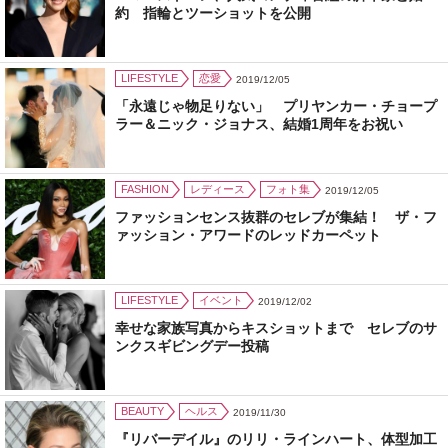
約 指輪とツーショットを公開
LIFESTYLE
恋愛
2019/12/05
「永遠じゃ物足りない」 プリヤンカー・チョープ
ラー＆ニック・ジョナス、結婚1周年をお祝い
FASHION
レディース
フォト集
2019/12/05
ファッションセンス抜群のセレブが集結！ ザ・フ
ァッション・アワードのレッドカーペット
LIFESTYLE
イベント
2019/12/02
幸せな家族写真からキスショットまで セレブのサ
ンクスギビングデー投稿
BEAUTY
ヘルス
2019/11/30
『リバーデイル』のリリ・ラインハート、体型加工