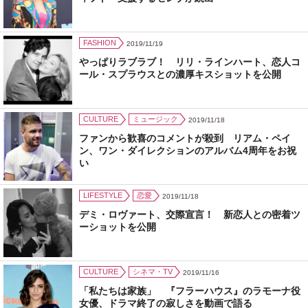
FASHION
2019/11/19
やっぱりラブラブ！ リリ・ラインハート、恋人コ
ール・スプラウスとの濃厚キスショットを公開
CULTURE
ミュージック
2019/11/18
ファンから歓喜のコメントが殺到 リアム・ペイ
ン、ワン・ダイレクションのアルバム4周年をお祝
い
LIFESTYLE
恋愛
2019/11/18
デミ・ロヴァート、交際宣言！ 新恋人との密着ツ
ーショットを公開
CULTURE
シネマ・TV
2019/11/16
「私たちは家族」 『フラーハウス』のラモーナ役
女優、ドラマ終了の寂しさを動画で語る