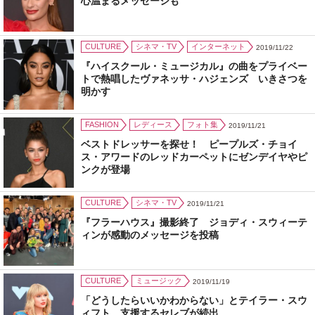
心温まるメッセージも
CULTURE
シネマ・TV
インターネット
2019/11/22
『ハイスクール・ミュージカル』の曲をプライベー
トで熱唱したヴァネッサ・ハジェンズ いきさつを
明かす
FASHION
レディース
フォト集
2019/11/21
ベストドレッサーを探せ！ ピープルズ・チョイ
ス・アワードのレッドカーペットにゼンデイヤやピ
ンクが登場
CULTURE
シネマ・TV
2019/11/21
『フラーハウス』撮影終了 ジョディ・スウィーテ
ィンが感動のメッセージを投稿
CULTURE
ミュージック
2019/11/19
「どうしたらいいかわからない」とテイラー・スウ
ィフト 支援するセレブが続出