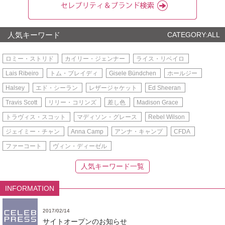
人気キーワード
CATEGORY:ALL
ロミー・ストリド
カイリー・ジェンナー
ライス・リベイロ
Lais Ribeiro
トム・ブレイディ
Gisele Bündchen
ホールジー
Halsey
エド・シーラン
レザージャケット
Ed Sheeran
Travis Scott
リリー・コリンズ
差し色
Madison Grace
トラヴィス・スコット
マディソン・グレース
Rebel Wilson
ジェイミー・チャン
Anna Camp
アンナ・キャンプ
CFDA
ファーコート
ヴィン・ディーゼル
人気キーワード一覧
INFORMATION
2017/02/14
サイトオープンのお知らせ