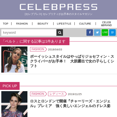
[セレブプレス] セレブリティがお手本のスタイルマガジン
CELEB
TOP
FASHION
BEAUTY
LIFESTYLE
CULTURE
&
BRAND
B!
LINE
「ベルト」に関する記事は1件あります
FASHION
2018/04/03
ボーイッシュスタイルはやっぱりジョセフィン・ス
クライバーがお手本！ 大胆露出で女の子らしくシ
フト
PICK UP
FASHION
レディース
2019/11/25
ロスとロンドンで開催『チャーリーズ・エンジェ
ル』プレミア 強く美しいエンジェルのドレス姿