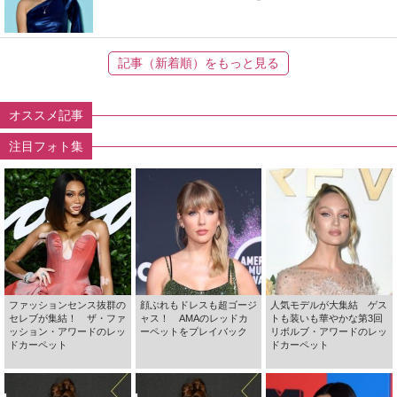
記事（新着順）をもっと見る
オススメ記事
注目フォト集
ファッションセンス抜群の
顔ぶれもドレスも超ゴージ
人気モデルが大集結 ゲス
セレブが集結！ ザ・ファ
ャス！ AMAのレッドカ
トも装いも華やかな第3回
ッション・アワードのレッ
ーペットをプレイバック
リボルブ・アワードのレッ
ドカーペット
ドカーペット