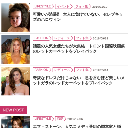
LIFESTYLE
イベント
フォト集
2019/11/10
可愛いが渋滞⁉ 大人に負けていない、セレブキッ
ズのハロウィン
FASHION
レディース
フォト集
2019/09/18
話題の人気女優たちが大集結 トロント国際映画祭
のレッドカーペットをプレイバック
FASHION
レディース
フォト集
2019/05/14
奇抜なドレスだけじゃない 息を呑むほど美しいメ
ットガラのレッドカーペットをプレイバック
NEW POST
LIFESTYLE
恋愛
2019/12/06
エマ・ストーン、人気コメディ番組の脚本家と婚