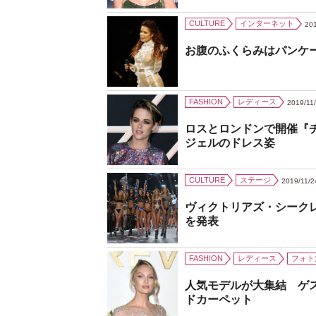
CULTURE
インターネット
201
お腹のふくらみはパンケ
FASHION
レディース
2019/11
ロスとロンドンで開催『
ジェルのドレス姿
CULTURE
ステージ
2019/11/2
ヴィクトリアズ・シーク
を発表
FASHION
レディース
フォト
人気モデルが大集結 ゲ
ドカーペット