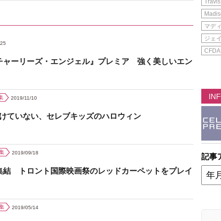
Travis
Madis
マデ
ジェ
/25
CFDA
チャーリーズ・エンジェル』プレミア 強く美しいエン
IN
集
2019/11/10
負けていない、セレブキッズのハロウィン
集
2019/09/18
記事
集結 トロント国際映画祭のレッドカーペットをプレイ
集
2019/05/14