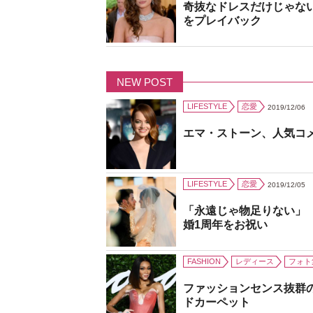
奇抜なドレスだけじゃな
をプレイバック
NEW POST
LIFESTYLE
恋愛
2019/12/06
エマ・ストーン、人気コ
LIFESTYLE
恋愛
2019/12/05
「永遠じゃ物足りない」
婚1周年をお祝い
FASHION
レディース
フォト
ファッションセンス抜群
ドカーペット