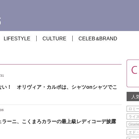
LIFESTYLE
CULTURE
CELEB
&
BRAND
/31
ない！ オリヴィア・カルポは、シャツonシャツでこ
人
ロミ
/06
ライ
ェラーニ、こくまろカラーの最上級レディコーデ披露
Gisel
エド