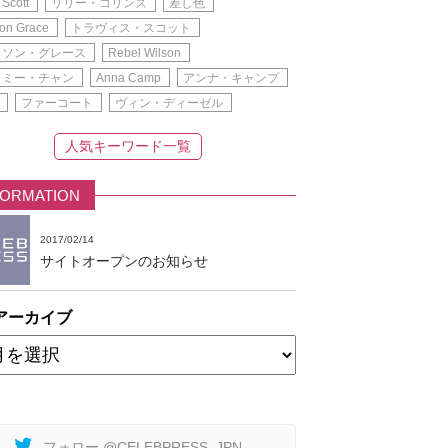
 Scott
リリー・コリンズ
差し色
on Grace
トラヴィス・スコット
ィソン・グレース
Rebel Wilson
イミー・チャン
Anna Camp
アンナ・キャンプ
ファーコート
ヴィン・ディーゼル
人気キーワード一覧
FORMATION
2017/02/14
サイトオープンのお知らせ
アーカイブ
フォロー @CELEBPRESS_JPN