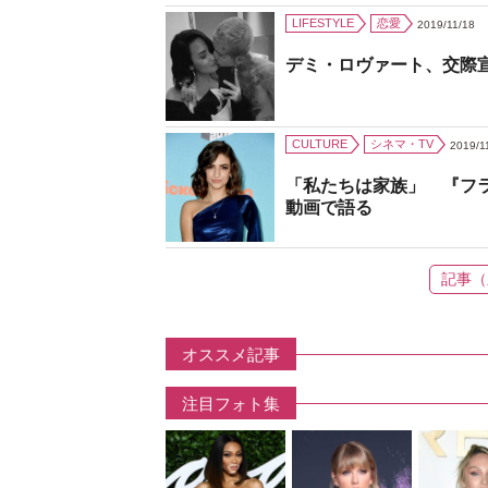
LIFESTYLE
恋愛
2019/11/18
デミ・ロヴァート、交際
CULTURE
シネマ・TV
2019/1
「私たちは家族」 『フ
動画で語る
記事（
オススメ記事
注目フォト集