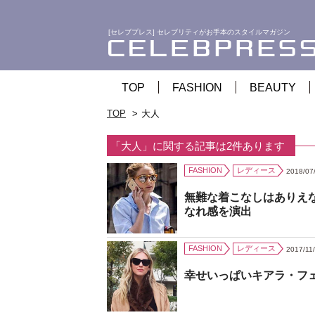
[セレブプレス] セレブリティがお手本のスタイルマガジン
TOP
FASHION
BEAUTY
TOP
大人
「大人」に関する記事は2件あります
FASHION
レディース
2018/07
無難な着こなしはありえ
なれ感を演出
FASHION
レディース
2017/11
幸せいっぱいキアラ・フ