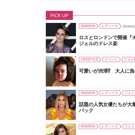
PICK UP
FASHION
レディース
2019/11
ロスとロンドンで開催『
ジェルのドレス姿
LIFESTYLE
イベント
フォト
可愛いが渋滞⁉ 大人に
FASHION
レディース
フォト
話題の人気女優たちが大
バック
FASHION
レディース
フォト