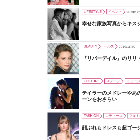
LIFESTYLE
イベント
2019/12
幸せな家族写真からキス
BEAUTY
ヘルス
2019/11/30
『リバーデイル』のリリ
CULTURE
ステージ
ミュー
テイラーのメドレーやあ
ーンをおさらい
FASHION
レディース
フォト
顔ぶれもドレスも超ゴー