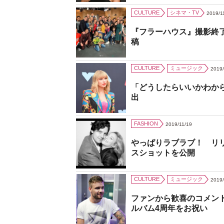
CULTURE
シネマ・TV
2019/1
『フラーハウス』撮影終
稿
CULTURE
ミュージック
2019/
「どうしたらいいかわか
出
FASHION
2019/11/19
やっぱりラブラブ！ リ
スショットを公開
CULTURE
ミュージック
2019/
ファンから歓喜のコメン
ルバム4周年をお祝い