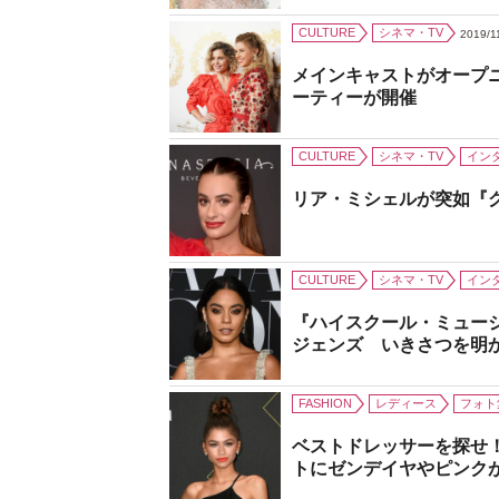
CULTURE
シネマ・TV
2019/1
メインキャストがオープ
ーティーが開催
CULTURE
シネマ・TV
イン
リア・ミシェルが突如『
CULTURE
シネマ・TV
イン
『ハイスクール・ミュー
ジェンズ いきさつを明
FASHION
レディース
フォト
ベストドレッサーを探せ
トにゼンデイヤやピンク