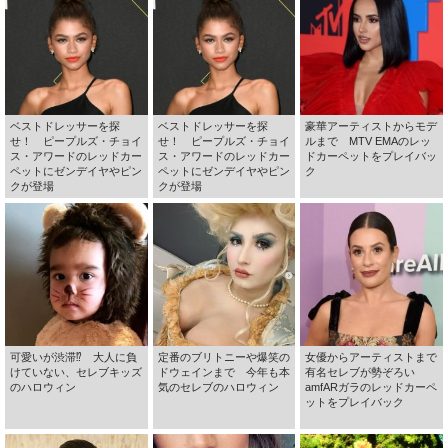
ベストドレッサーを探
ベストドレッサーを探
豪華アーティストからモデ
せ！ ピープルズ・チョイ
せ！ ピープルズ・チョイ
ルまで MTV EMAのレッ
ス・アワードのレッドカー
ス・アワードのレッドカー
ドカーペットをプレイバッ
ペットにゼンデイヤやピン
ペットにゼンデイヤやピン
ク
クが登場
クが登場
可愛いが渋滞⁉ 大人に負
定番のブリトニーや爆笑の
女優からアーティストまで
けていない、セレブキッズ
ドウェインまで 今年も本
有名セレブが勢ぞろい
のハロウィン
気のセレブのハロウィン
amfARガラのレッドカーペ
ットをプレイバック