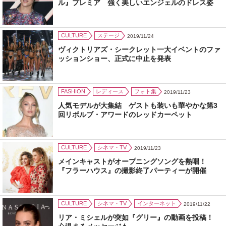
ル』プレミア 強く美しいエンジェルのドレス姿
CULTURE
ステージ
2019/11/24
ヴィクトリアズ・シークレット一大イベントのファ
ッションショー、正式に中止を発表
FASHION
レディース
フォト集
2019/11/23
人気モデルが大集結 ゲストも装いも華やかな第3
回リボルブ・アワードのレッドカーペット
CULTURE
シネマ・TV
2019/11/23
メインキャストがオープニングソングを熱唱！
『フラーハウス』の撮影終了パーティーが開催
CULTURE
シネマ・TV
インターネット
2019/11/22
リア・ミシェルが突如『グリー』の動画を投稿！