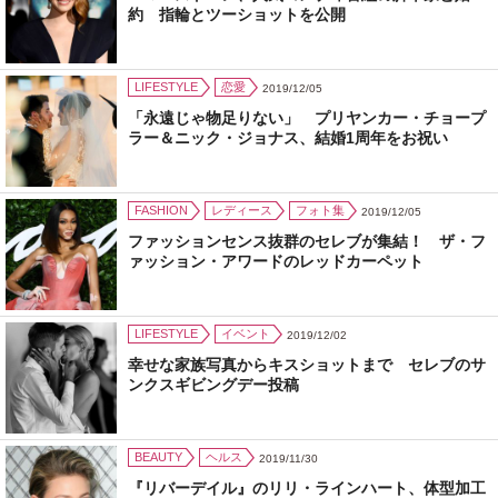
約 指輪とツーショットを公開
LIFESTYLE
恋愛
2019/12/05
「永遠じゃ物足りない」 プリヤンカー・チョープ
ラー＆ニック・ジョナス、結婚1周年をお祝い
FASHION
レディース
フォト集
2019/12/05
ファッションセンス抜群のセレブが集結！ ザ・フ
ァッション・アワードのレッドカーペット
LIFESTYLE
イベント
2019/12/02
幸せな家族写真からキスショットまで セレブのサ
ンクスギビングデー投稿
BEAUTY
ヘルス
2019/11/30
『リバーデイル』のリリ・ラインハート、体型加工