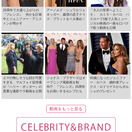
25周年で大盛り上がりの
アーノルド・シュワルツェ
「大人の世界へようこ
『フレンズ』 何かを計画
ネッガー、義理の息子クリ
そ」 カミラ・カベロ、バ
中とジェニファー・アニス
ス・プラットをベタ褒め！
スローブ1枚で人気ミュー
トンが明かす
ジカル映画の一曲を口パク
で歌う動画を公開
エマの悔しそうな顔が可愛
ジョナス・ブラザーズはオ
50歳になったジェニファ
すぎる マルフォイ役俳優
ープニング風動画を制
ー・ロペス 婚約者アレッ
が『ハリー・ポッター』の
作!? 『フレンズ』25周年
クス・ロドリゲスからポル
貴重な撮影ウラ動画を公開
をお祝いするセレブたち
シェのプレゼント
動画をもっと見る