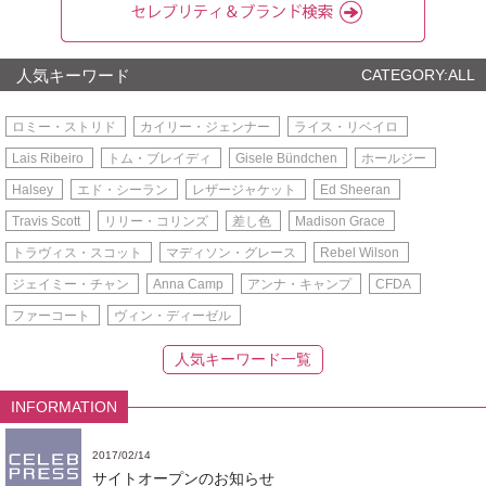
人気キーワード
CATEGORY:ALL
ロミー・ストリド
カイリー・ジェンナー
ライス・リベイロ
Lais Ribeiro
トム・ブレイディ
Gisele Bündchen
ホールジー
Halsey
エド・シーラン
レザージャケット
Ed Sheeran
Travis Scott
リリー・コリンズ
差し色
Madison Grace
トラヴィス・スコット
マディソン・グレース
Rebel Wilson
ジェイミー・チャン
Anna Camp
アンナ・キャンプ
CFDA
ファーコート
ヴィン・ディーゼル
人気キーワード一覧
INFORMATION
2017/02/14
サイトオープンのお知らせ