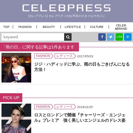
[セレブプレス] セレブリティがお手本のスタイルマガジン
CELEB
TOP
FASHION
BEAUTY
LIFESTYLE
CULTURE
&
BRAND
B!
LINE
「雨の日」に関する記事は1件あります
FASHION
レディース
2017/05/03
ジジ・ハディッドに学ぶ、雨の日もごきげんになる
方法！
PICK UP
FASHION
レディース
2019/11/25
ロスとロンドンで開催『チャーリーズ・エンジェ
ル』プレミア 強く美しいエンジェルのドレス姿