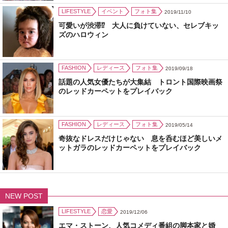
LIFESTYLE
イベント
フォト集
2019/11/10
可愛いが渋滞⁉ 大人に負けていない、セレブキッ
ズのハロウィン
FASHION
レディース
フォト集
2019/09/18
話題の人気女優たちが大集結 トロント国際映画祭
のレッドカーペットをプレイバック
FASHION
レディース
フォト集
2019/05/14
奇抜なドレスだけじゃない 息を呑むほど美しいメ
ットガラのレッドカーペットをプレイバック
NEW POST
LIFESTYLE
恋愛
2019/12/06
エマ・ストーン、人気コメディ番組の脚本家と婚