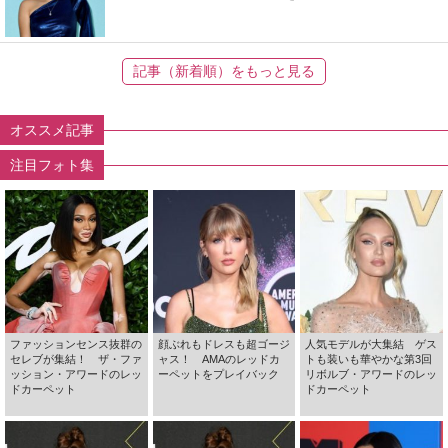
記事（新着順）をもっと見る
オススメ記事
注目フォト集
ファッションセンス抜群の
顔ぶれもドレスも超ゴージ
人気モデルが大集結 ゲス
セレブが集結！ ザ・ファ
ャス！ AMAのレッドカ
トも装いも華やかな第3回
ッション・アワードのレッ
ーペットをプレイバック
リボルブ・アワードのレッ
ドカーペット
ドカーペット