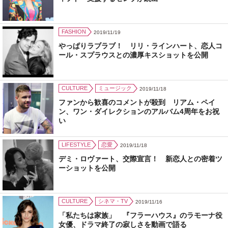
FASHION
2019/11/19
やっぱりラブラブ！ リリ・ラインハート、恋人コ
ール・スプラウスとの濃厚キスショットを公開
CULTURE
ミュージック
2019/11/18
ファンから歓喜のコメントが殺到 リアム・ペイ
ン、ワン・ダイレクションのアルバム4周年をお祝
い
LIFESTYLE
恋愛
2019/11/18
デミ・ロヴァート、交際宣言！ 新恋人との密着ツ
ーショットを公開
CULTURE
シネマ・TV
2019/11/16
「私たちは家族」 『フラーハウス』のラモーナ役
女優、ドラマ終了の寂しさを動画で語る