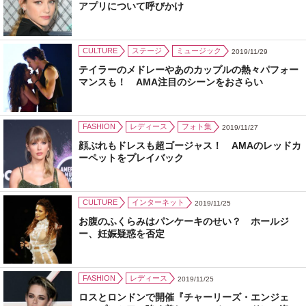
アプリについて呼びかけ
CULTURE
ステージ
ミュージック
2019/11/29
テイラーのメドレーやあのカップルの熱々パフォー
マンスも！ AMA注目のシーンをおさらい
FASHION
レディース
フォト集
2019/11/27
顔ぶれもドレスも超ゴージャス！ AMAのレッドカ
ーペットをプレイバック
CULTURE
インターネット
2019/11/25
お腹のふくらみはパンケーキのせい？ ホールジ
ー、妊娠疑惑を否定
FASHION
レディース
2019/11/25
ロスとロンドンで開催『チャーリーズ・エンジェ