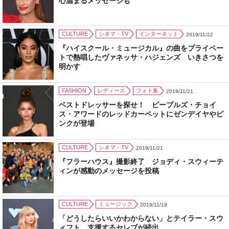
心温まるメッセージも
CULTURE
シネマ・TV
インターネット
2019/11/22
『ハイスクール・ミュージカル』の曲をプライベー
トで熱唱したヴァネッサ・ハジェンズ いきさつを
明かす
FASHION
レディース
フォト集
2019/11/21
ベストドレッサーを探せ！ ピープルズ・チョイ
ス・アワードのレッドカーペットにゼンデイヤやピ
ンクが登場
CULTURE
シネマ・TV
2019/11/21
『フラーハウス』撮影終了 ジョディ・スウィーテ
ィンが感動のメッセージを投稿
CULTURE
ミュージック
2019/11/19
「どうしたらいいかわからない」とテイラー・スウ
ィフト 支援するセレブが続出