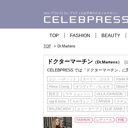
[セレブプレス] セレブリティがお手本のスタイルマガジン
TOP
FASHION
BEAUTY
TOP
Dr.Martens
ドクターマーチン
（Dr.Martens）
[
CELEBPRESS では「ドクターマーチン」
ジジ・ハディッド
カーリー・クロス
Karlie 
Alexa Chung
オリヴィア・パレルモ
Olivia 
四天王
ウラ ジョンソン
ULLA JOHNSON
rag & bone
カルヴェン
CARVEN
スチュ
BALENCIAGA
エリー サーブ
ELIE SAAB
FASHION
レディース
特集