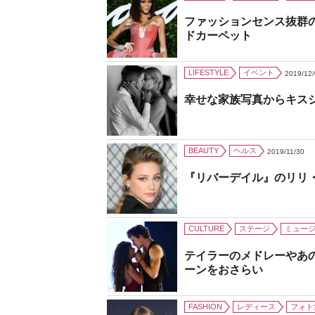
ファッションセンス抜群
ドカーペット
LIFESTYLE
イベント
2019/12
幸せな家族写真からキス
BEAUTY
ヘルス
2019/11/30
『リバーデイル』のリリ
CULTURE
ステージ
ミュー
テイラーのメドレーやあ
ーンをおさらい
FASHION
レディース
フォト