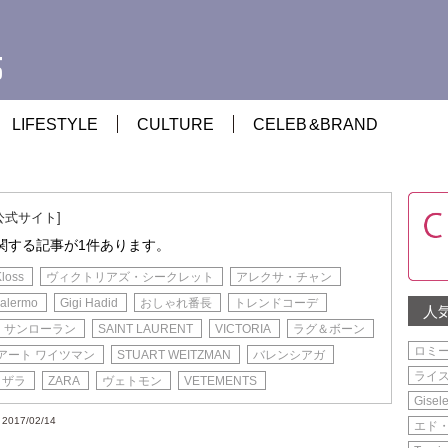
LIFESTYLE
CULTURE
CELEB
&
BRAND
公式サイト]
に関する記事が1件あります。
Kloss
ヴィクトリアズ・シークレット
アレクサ・チャン
Palermo
Gigi Hadid
おしゃれ番長
トレンドコーデ
人
サンローラン
SAINT LAURENT
VICTORIA
ラグ＆ボーン
ロミ
アート ワイツマン
STUART WEITZMAN
バレンシアガ
ライ
ザラ
ZARA
ヴェトモン
VETEMENTS
Gisel
2017/02/14
エド