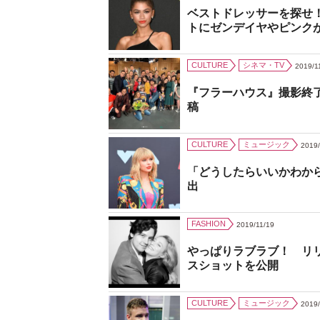
ベストドレッサーを探せ
トにゼンデイヤやピンク
CULTURE
シネマ・TV
2019/1
『フラーハウス』撮影終
稿
CULTURE
ミュージック
2019/
「どうしたらいいかわか
出
FASHION
2019/11/19
やっぱりラブラブ！ リ
スショットを公開
CULTURE
ミュージック
2019/