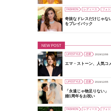
FASHION
レディース
フォト
奇抜なドレスだけじゃな
をプレイバック
NEW POST
LIFESTYLE
恋愛
2019/12/06
エマ・ストーン、人気コ
LIFESTYLE
恋愛
2019/12/05
「永遠じゃ物足りない」
婚1周年をお祝い
FASHION
レディース
フォト