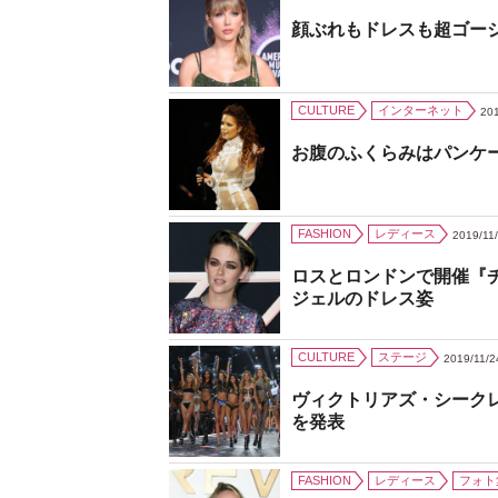
顔ぶれもドレスも超ゴー
CULTURE
インターネット
201
お腹のふくらみはパンケ
FASHION
レディース
2019/11
ロスとロンドンで開催『
ジェルのドレス姿
CULTURE
ステージ
2019/11/2
ヴィクトリアズ・シーク
を発表
FASHION
レディース
フォト