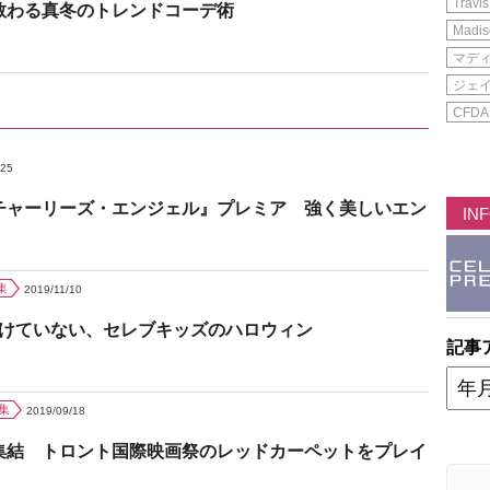
Travis
教わる真冬のトレンドコーデ術
Madis
マデ
ジェ
CFDA
/25
チャーリーズ・エンジェル』プレミア 強く美しいエン
IN
集
2019/11/10
負けていない、セレブキッズのハロウィン
記事
集
2019/09/18
集結 トロント国際映画祭のレッドカーペットをプレイ