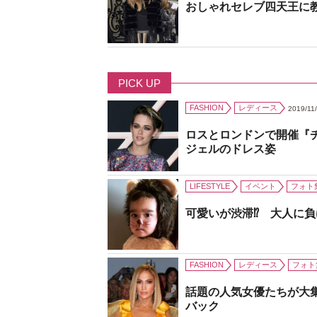
おしゃれセレブ四天王に
PICK UP
FASHION
レディース
2019/11
ロスとロンドンで開催『
ジェルのドレス姿
LIFESTYLE
イベント
フォト
可愛いが渋滞⁉ 大人に
FASHION
レディース
フォト
話題の人気女優たちが大
バック