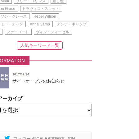
 Scott
リリー・コリンズ
差し色
on Grace
トラヴィス・スコット
ィソン・グレース
Rebel Wilson
イミー・チャン
Anna Camp
アンナ・キャンプ
ファーコート
ヴィン・ディーゼル
人気キーワード一覧
FORMATION
2017/02/14
サイトオープンのお知らせ
アーカイブ
フォロー @CELEBPRESS_JPN