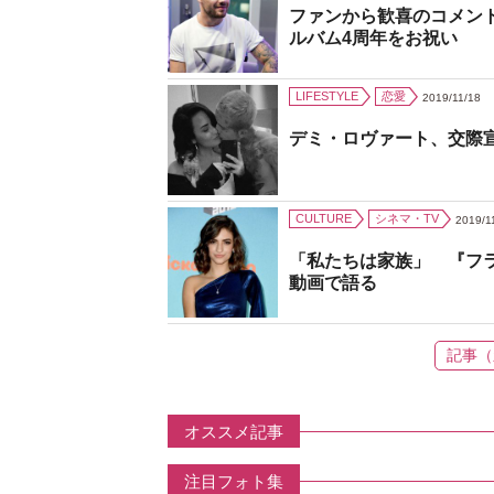
ファンから歓喜のコメン
ルバム4周年をお祝い
LIFESTYLE
恋愛
2019/11/18
デミ・ロヴァート、交際
CULTURE
シネマ・TV
2019/1
「私たちは家族」 『フ
動画で語る
記事（
オススメ記事
注目フォト集