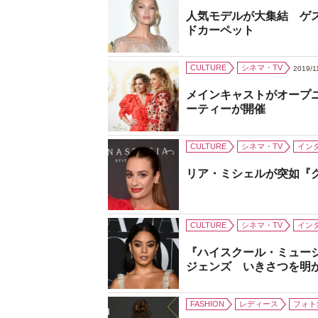
人気モデルが大集結 ゲ
ドカーペット
CULTURE
シネマ・TV
2019/1
メインキャストがオープ
ーティーが開催
CULTURE
シネマ・TV
イン
リア・ミシェルが突如『
CULTURE
シネマ・TV
イン
『ハイスクール・ミュー
ジェンズ いきさつを明
FASHION
レディース
フォト