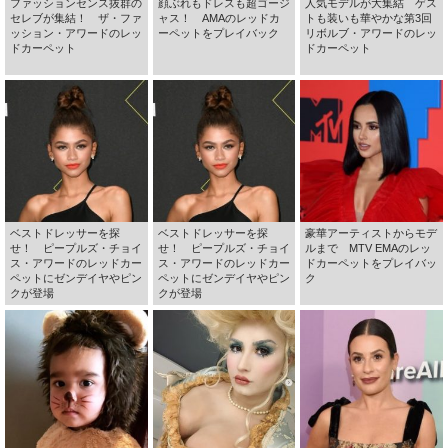
ファッションセンス抜群の
顔ぶれもドレスも超ゴージ
人気モデルが大集結 ゲス
セレブが集結！ ザ・ファ
ャス！ AMAのレッドカ
トも装いも華やかな第3回
ッション・アワードのレッ
ーペットをプレイバック
リボルブ・アワードのレッ
ドカーペット
ドカーペット
ベストドレッサーを探
ベストドレッサーを探
豪華アーティストからモデ
せ！ ピープルズ・チョイ
せ！ ピープルズ・チョイ
ルまで MTV EMAのレッ
ス・アワードのレッドカー
ス・アワードのレッドカー
ドカーペットをプレイバッ
ペットにゼンデイヤやピン
ペットにゼンデイヤやピン
ク
クが登場
クが登場