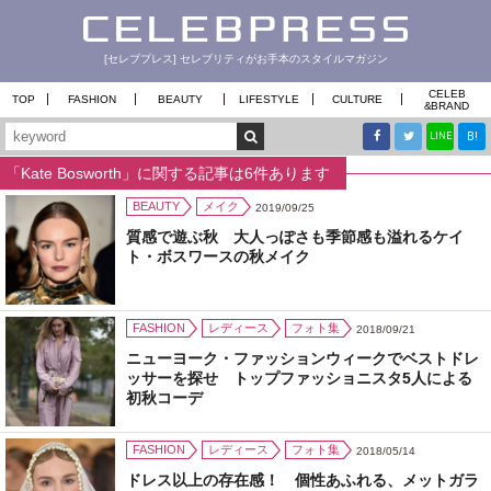
[セレブプレス] セレブリティがお手本のスタイルマガジン
CELEB
TOP
FASHION
BEAUTY
LIFESTYLE
CULTURE
&
BRAND
B!
LINE
「Kate Bosworth」に関する記事は6件あります
BEAUTY
メイク
2019/09/25
質感で遊ぶ秋 大人っぽさも季節感も溢れるケイ
ト・ボスワースの秋メイク
FASHION
レディース
フォト集
2018/09/21
ニューヨーク・ファッションウィークでベストドレ
ッサーを探せ トップファッショニスタ5人による
初秋コーデ
FASHION
レディース
フォト集
2018/05/14
ドレス以上の存在感！ 個性あふれる、メットガラ