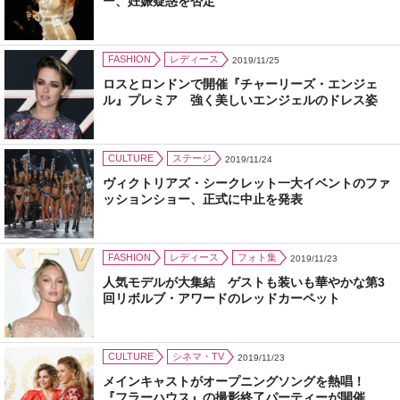
ー、妊娠疑惑を否定
FASHION
レディース
2019/11/25
ロスとロンドンで開催『チャーリーズ・エンジェ
ル』プレミア 強く美しいエンジェルのドレス姿
CULTURE
ステージ
2019/11/24
ヴィクトリアズ・シークレット一大イベントのファ
ッションショー、正式に中止を発表
FASHION
レディース
フォト集
2019/11/23
人気モデルが大集結 ゲストも装いも華やかな第3
回リボルブ・アワードのレッドカーペット
CULTURE
シネマ・TV
2019/11/23
メインキャストがオープニングソングを熱唱！
『フラーハウス』の撮影終了パーティーが開催