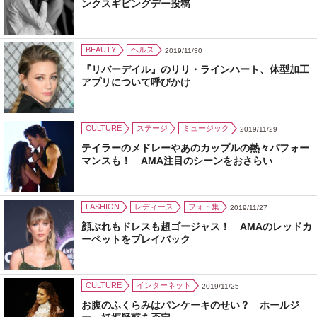
ンクスギビングデー投稿
BEAUTY
ヘルス
2019/11/30
『リバーデイル』のリリ・ラインハート、体型加工
アプリについて呼びかけ
CULTURE
ステージ
ミュージック
2019/11/29
テイラーのメドレーやあのカップルの熱々パフォー
マンスも！ AMA注目のシーンをおさらい
FASHION
レディース
フォト集
2019/11/27
顔ぶれもドレスも超ゴージャス！ AMAのレッドカ
ーペットをプレイバック
CULTURE
インターネット
2019/11/25
お腹のふくらみはパンケーキのせい？ ホールジ