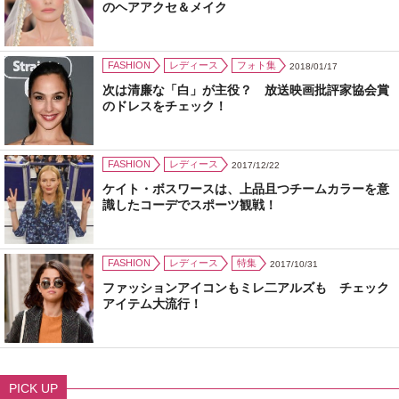
のヘアアクセ＆メイク
FASHION
レディース
フォト集
2018/01/17
次は清廉な「白」が主役？ 放送映画批評家協会賞
のドレスをチェック！
FASHION
レディース
2017/12/22
ケイト・ボスワースは、上品且つチームカラーを意
識したコーデでスポーツ観戦！
FASHION
レディース
特集
2017/10/31
ファッションアイコンもミレ二アルズも チェック
アイテム大流行！
PICK UP