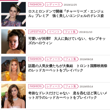
FASHION
レディース
2019/11/25
ロスとロンドンで開催『チャーリーズ・エンジェ
ル』プレミア 強く美しいエンジェルのドレス姿
LIFESTYLE
イベント
フォト集
2019/11/10
可愛いが渋滞⁉ 大人に負けていない、セレブキッ
ズのハロウィン
FASHION
レディース
フォト集
2019/09/18
話題の人気女優たちが大集結 トロント国際映画祭
のレッドカーペットをプレイバック
FASHION
レディース
フォト集
2019/05/14
奇抜なドレスだけじゃない 息を呑むほど美しいメ
ットガラのレッドカーペットをプレイバック