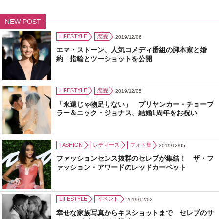
NEW POST
LIFESTYLE
恋愛
2019/12/06
エマ・ストーン、人気コメディ番組の脚本家と婚
約 指輪とツーショットを公開
LIFESTYLE
恋愛
2019/12/05
「永遠じゃ物足りない」 プリヤンカー・チョープ
ラー＆ニック・ジョナス、結婚1周年をお祝い
FASHION
レディース
フォト集
2019/12/05
ファッションセンス抜群のセレブが集結！ ザ・フ
ァッション・アワードのレッドカーペット
LIFESTYLE
イベント
2019/12/02
幸せな家族写真からキスショットまで セレブのサ