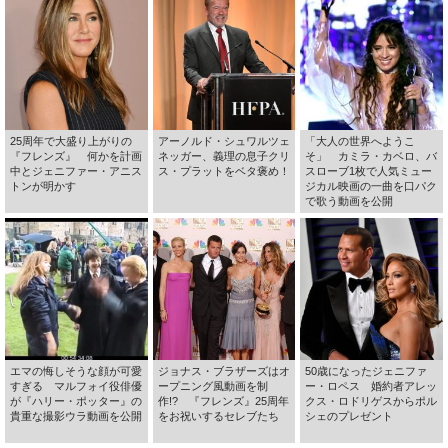
25周年で大盛り上がりの
アーノルド・シュワルツェ
「大人の世界へようこ
『フレンズ』 何かを計画
ネッガー、義理の息子クリ
そ」 カミラ・カベロ、バ
中とジェニファー・アニス
ス・プラットをベタ褒め！
スローブ1枚で人気ミュー
トンが明かす
ジカル映画の一曲を口パク
で歌う動画を公開
エマの悔しそうな顔が可愛
ジョナス・ブラザーズはオ
50歳になったジェニファ
すぎる マルフォイ役俳優
ープニング風動画を制
ー・ロペス 婚約者アレッ
が『ハリー・ポッター』の
作!? 『フレンズ』25周年
クス・ロドリゲスからポル
貴重な撮影ウラ動画を公開
をお祝いするセレブたち
シェのプレゼント