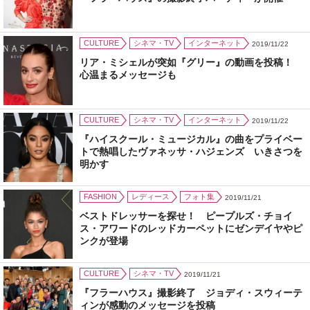
CULTURE
シネマ・TV
インターネット
2019/11/22
リア・ミシェルが突如『グリー』の動画を投稿！
心温まるメッセージも
CULTURE
シネマ・TV
インターネット
2019/11/22
『ハイスクール・ミュージカル』の曲をプライベー
トで熱唱したヴァネッサ・ハジェンズ いきさつを
明かす
FASHION
レディース
フォト集
2019/11/21
ベストドレッサーを探せ！ ピープルズ・チョイ
ス・アワードのレッドカーペットにゼンデイヤやピ
ンクが登場
CULTURE
シネマ・TV
2019/11/21
『フラーハウス』撮影終了 ジョディ・スウィーテ
ィンが感動のメッセージを投稿