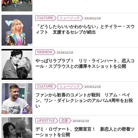
CULTURE
ミュージック
2019/11/19
「どうしたらいいかわからない」とテイラー・スウ
ィフト 支援するセレブが続出
FASHION
2019/11/19
やっぱりラブラブ！ リリ・ラインハート、恋人コ
ール・スプラウスとの濃厚キスショットを公開
CULTURE
ミュージック
2019/11/18
ファンから歓喜のコメントが殺到 リアム・ペイ
ン、ワン・ダイレクションのアルバム4周年をお祝
い
LIFESTYLE
恋愛
2019/11/18
デミ・ロヴァート、交際宣言！ 新恋人との密着ツ
ーショットを公開