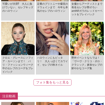
可愛いが渋滞⁉ 大人に負
定番のブリトニーや爆笑の
女優からアーティストまで
けていない、セレブキッズ
ドウェインまで 今年も本
有名セレブが勢ぞろい
のハロウィン
気のセレブのハロウィン
amfARガラのレッドカーペ
ットをプレイバック
クロエ・グレースにソフィ
ハロウィンにもピッタ
野外イベントならでは！
ア・カーソンまで！ パ
リ！ 大人っぽくてカワイ
「ヴーヴ・クリコ・ポロ・
リ・ファッションウィーク
イ、セレブの秋ネイル
クラシック」参加セレブの
中のセレブのコーデをプレ
鮮やかなコーデ集
イバック
フォト集をもっと見る
注目動画