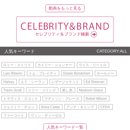
動画をもっと見る
人気キーワード
CATEGORY:ALL
ロミー・ストリド
カイリー・ジェンナー
ライス・リベイロ
Lais Ribeiro
トム・ブレイディ
Gisele Bündchen
ホールジー
Halsey
エド・シーラン
レザージャケット
Ed Sheeran
Travis Scott
リリー・コリンズ
差し色
Madison Grace
トラヴィス・スコット
マディソン・グレース
Rebel Wilson
ジェイミー・チャン
Anna Camp
アンナ・キャンプ
CFDA
ファーコート
ヴィン・ディーゼル
人気キーワード一覧