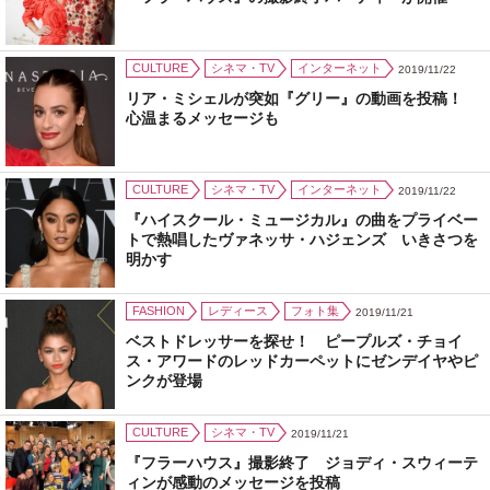
CULTURE
シネマ・TV
インターネット
2019/11/22
リア・ミシェルが突如『グリー』の動画を投稿！
心温まるメッセージも
CULTURE
シネマ・TV
インターネット
2019/11/22
『ハイスクール・ミュージカル』の曲をプライベー
トで熱唱したヴァネッサ・ハジェンズ いきさつを
明かす
FASHION
レディース
フォト集
2019/11/21
ベストドレッサーを探せ！ ピープルズ・チョイ
ス・アワードのレッドカーペットにゼンデイヤやピ
ンクが登場
CULTURE
シネマ・TV
2019/11/21
『フラーハウス』撮影終了 ジョディ・スウィーテ
ィンが感動のメッセージを投稿