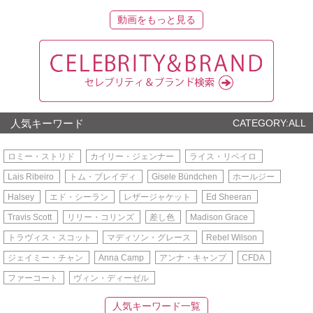
動画をもっと見る
人気キーワード
CATEGORY:ALL
ロミー・ストリド
カイリー・ジェンナー
ライス・リベイロ
Lais Ribeiro
トム・ブレイディ
Gisele Bündchen
ホールジー
Halsey
エド・シーラン
レザージャケット
Ed Sheeran
Travis Scott
リリー・コリンズ
差し色
Madison Grace
トラヴィス・スコット
マディソン・グレース
Rebel Wilson
ジェイミー・チャン
Anna Camp
アンナ・キャンプ
CFDA
ファーコート
ヴィン・ディーゼル
人気キーワード一覧