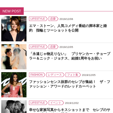
NEW POST
LIFESTYLE
恋愛
2019/12/06
エマ・ストーン、人気コメディ番組の脚本家と婚
約 指輪とツーショットを公開
LIFESTYLE
恋愛
2019/12/05
「永遠じゃ物足りない」 プリヤンカー・チョープ
ラー＆ニック・ジョナス、結婚1周年をお祝い
FASHION
レディース
フォト集
2019/12/05
ファッションセンス抜群のセレブが集結！ ザ・フ
ァッション・アワードのレッドカーペット
LIFESTYLE
イベント
2019/12/02
幸せな家族写真からキスショットまで セレブのサ