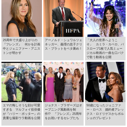
25周年で大盛り上がりの
アーノルド・シュワルツェ
「大人の世界へようこ
『フレンズ』 何かを計画
ネッガー、義理の息子クリ
そ」 カミラ・カベロ、バ
中とジェニファー・アニス
ス・プラットをベタ褒め！
スローブ1枚で人気ミュー
トンが明かす
ジカル映画の一曲を口パク
で歌う動画を公開
エマの悔しそうな顔が可愛
ジョナス・ブラザーズはオ
50歳になったジェニファ
すぎる マルフォイ役俳優
ープニング風動画を制
ー・ロペス 婚約者アレッ
が『ハリー・ポッター』の
作!? 『フレンズ』25周年
クス・ロドリゲスからポル
貴重な撮影ウラ動画を公開
をお祝いするセレブたち
シェのプレゼント