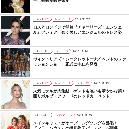
ー、妊娠疑惑を否定
FASHION
レディース
2019/11/25
ロスとロンドンで開催『チャーリーズ・エンジェ
ル』プレミア 強く美しいエンジェルのドレス姿
CULTURE
ステージ
2019/11/24
ヴィクトリアズ・シークレット一大イベントのファ
ッションショー、正式に中止を発表
FASHION
レディース
フォト集
2019/11/23
人気モデルが大集結 ゲストも装いも華やかな第3
回リボルブ・アワードのレッドカーペット
CULTURE
シネマ・TV
2019/11/23
メインキャストがオープニングソングを熱唱！
『フラーハウス』の撮影終了パーティーが開催