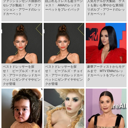
ファッションセンス抜群の
顔ぶれもドレスも超ゴージ
人気モデルが大集結 ゲス
セレブが集結！ ザ・ファ
ャス！ AMAのレッドカ
トも装いも華やかな第3回
ッション・アワードのレッ
ーペットをプレイバック
リボルブ・アワードのレッ
ドカーペット
ドカーペット
ベストドレッサーを探
ベストドレッサーを探
豪華アーティストからモデ
せ！ ピープルズ・チョイ
せ！ ピープルズ・チョイ
ルまで MTV EMAのレッ
ス・アワードのレッドカー
ス・アワードのレッドカー
ドカーペットをプレイバッ
ペットにゼンデイヤやピン
ペットにゼンデイヤやピン
ク
クが登場
クが登場