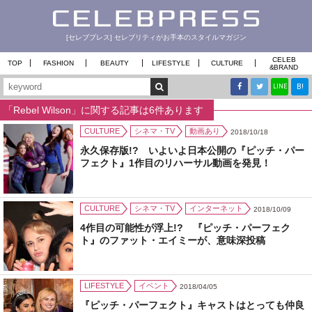
[セレブプレス] セレブリティがお手本のスタイルマガジン
CELEB
TOP
FASHION
BEAUTY
LIFESTYLE
CULTURE
&
BRAND
B!
LINE
「Rebel Wilson」に関する記事は6件あります
CULTURE
シネマ・TV
動画あり
2018/10/18
永久保存版!? いよいよ日本公開の『ピッチ・パー
フェクト』1作目のリハーサル動画を発見！
CULTURE
シネマ・TV
インターネット
2018/10/09
4作目の可能性が浮上!? 『ピッチ・パーフェク
ト』のファット・エイミーが、意味深投稿
LIFESTYLE
イベント
2018/04/05
『ピッチ・パーフェクト』キャストはとっても仲良