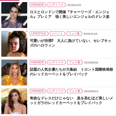
FASHION
レディース
2019/11/25
ロスとロンドンで開催『チャーリーズ・エンジェ
ル』プレミア 強く美しいエンジェルのドレス姿
LIFESTYLE
イベント
フォト集
2019/11/10
可愛いが渋滞⁉ 大人に負けていない、セレブキッ
ズのハロウィン
FASHION
レディース
フォト集
2019/09/18
話題の人気女優たちが大集結 トロント国際映画祭
のレッドカーペットをプレイバック
FASHION
レディース
フォト集
2019/05/14
奇抜なドレスだけじゃない 息を呑むほど美しいメ
ットガラのレッドカーペットをプレイバック