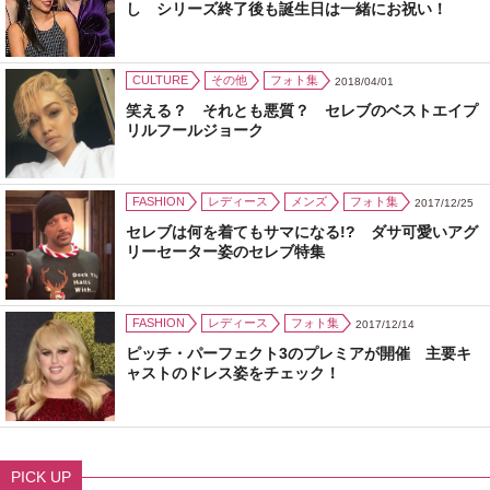
し シリーズ終了後も誕生日は一緒にお祝い！
CULTURE
その他
フォト集
2018/04/01
笑える？ それとも悪質？ セレブのベストエイプ
リルフールジョーク
FASHION
レディース
メンズ
フォト集
2017/12/25
セレブは何を着てもサマになる!? ダサ可愛いアグ
リーセーター姿のセレブ特集
FASHION
レディース
フォト集
2017/12/14
ピッチ・パーフェクト3のプレミアが開催 主要キ
ャストのドレス姿をチェック！
PICK UP