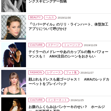
ンクスギビングデー投稿
BEAUTY
ヘルス
2019/11/30
『リバーデイル』のリリ・ラインハート、体型加工
アプリについて呼びかけ
CULTURE
ステージ
ミュージック
2019/11/29
テイラーのメドレーやあのカップルの熱々パフォー
マンスも！ AMA注目のシーンをおさらい
FASHION
レディース
フォト集
2019/11/27
顔ぶれもドレスも超ゴージャス！ AMAのレッドカ
ーペットをプレイバック
CULTURE
インターネット
2019/11/25
お腹のふくらみはパンケーキのせい？ ホールジ