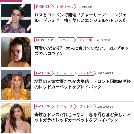
FASHION
レディース
2019/11/25
ロスとロンドンで開催『チャーリーズ・エンジェ
ル』プレミア 強く美しいエンジェルのドレス姿
LIFESTYLE
イベント
フォト集
2019/11/10
可愛いが渋滞⁉ 大人に負けていない、セレブキッ
ズのハロウィン
FASHION
レディース
フォト集
2019/09/18
話題の人気女優たちが大集結 トロント国際映画祭
のレッドカーペットをプレイバック
FASHION
レディース
フォト集
2019/05/14
奇抜なドレスだけじゃない 息を呑むほど美しいメ
ットガラのレッドカーペットをプレイバック