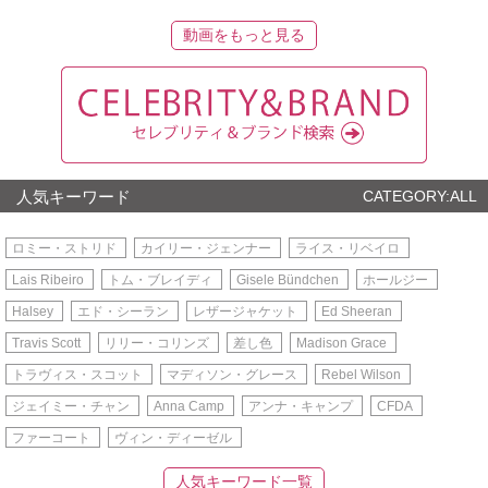
動画をもっと見る
人気キーワード
CATEGORY:ALL
ロミー・ストリド
カイリー・ジェンナー
ライス・リベイロ
Lais Ribeiro
トム・ブレイディ
Gisele Bündchen
ホールジー
Halsey
エド・シーラン
レザージャケット
Ed Sheeran
Travis Scott
リリー・コリンズ
差し色
Madison Grace
トラヴィス・スコット
マディソン・グレース
Rebel Wilson
ジェイミー・チャン
Anna Camp
アンナ・キャンプ
CFDA
ファーコート
ヴィン・ディーゼル
人気キーワード一覧