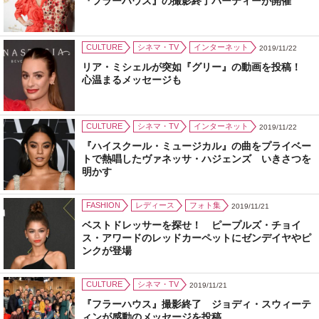
『フラーハウス』の撮影終了パーティーが開催
CULTURE
シネマ・TV
インターネット
2019/11/22
リア・ミシェルが突如『グリー』の動画を投稿！
心温まるメッセージも
CULTURE
シネマ・TV
インターネット
2019/11/22
『ハイスクール・ミュージカル』の曲をプライベー
トで熱唱したヴァネッサ・ハジェンズ いきさつを
明かす
FASHION
レディース
フォト集
2019/11/21
ベストドレッサーを探せ！ ピープルズ・チョイ
ス・アワードのレッドカーペットにゼンデイヤやピ
ンクが登場
CULTURE
シネマ・TV
2019/11/21
『フラーハウス』撮影終了 ジョディ・スウィーテ
ィンが感動のメッセージを投稿