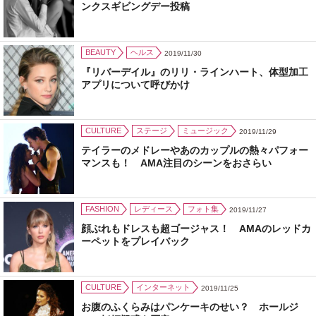
ンクスギビングデー投稿
BEAUTY
ヘルス
2019/11/30
『リバーデイル』のリリ・ラインハート、体型加工
アプリについて呼びかけ
CULTURE
ステージ
ミュージック
2019/11/29
テイラーのメドレーやあのカップルの熱々パフォー
マンスも！ AMA注目のシーンをおさらい
FASHION
レディース
フォト集
2019/11/27
顔ぶれもドレスも超ゴージャス！ AMAのレッドカ
ーペットをプレイバック
CULTURE
インターネット
2019/11/25
お腹のふくらみはパンケーキのせい？ ホールジ