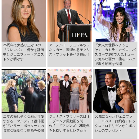
25周年で大盛り上がりの
アーノルド・シュワルツェ
「大人の世界へようこ
『フレンズ』 何かを計画
ネッガー、義理の息子クリ
そ」 カミラ・カベロ、バ
中とジェニファー・アニス
ス・プラットをベタ褒め！
スローブ1枚で人気ミュー
トンが明かす
ジカル映画の一曲を口パク
で歌う動画を公開
エマの悔しそうな顔が可愛
ジョナス・ブラザーズはオ
50歳になったジェニファ
すぎる マルフォイ役俳優
ープニング風動画を制
ー・ロペス 婚約者アレッ
が『ハリー・ポッター』の
作!? 『フレンズ』25周年
クス・ロドリゲスからポル
貴重な撮影ウラ動画を公開
をお祝いするセレブたち
シェのプレゼント