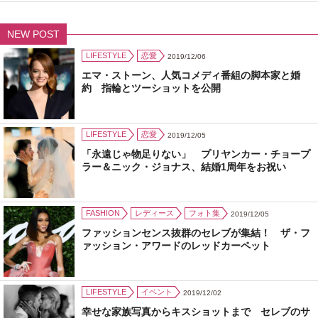
NEW POST
LIFESTYLE
恋愛
2019/12/06
エマ・ストーン、人気コメディ番組の脚本家と婚
約 指輪とツーショットを公開
LIFESTYLE
恋愛
2019/12/05
「永遠じゃ物足りない」 プリヤンカー・チョープ
ラー＆ニック・ジョナス、結婚1周年をお祝い
FASHION
レディース
フォト集
2019/12/05
ファッションセンス抜群のセレブが集結！ ザ・フ
ァッション・アワードのレッドカーペット
LIFESTYLE
イベント
2019/12/02
幸せな家族写真からキスショットまで セレブのサ