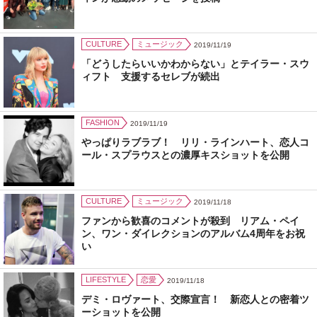
CULTURE
ミュージック
2019/11/19
「どうしたらいいかわからない」とテイラー・スウ
ィフト 支援するセレブが続出
FASHION
2019/11/19
やっぱりラブラブ！ リリ・ラインハート、恋人コ
ール・スプラウスとの濃厚キスショットを公開
CULTURE
ミュージック
2019/11/18
ファンから歓喜のコメントが殺到 リアム・ペイ
ン、ワン・ダイレクションのアルバム4周年をお祝
い
LIFESTYLE
恋愛
2019/11/18
デミ・ロヴァート、交際宣言！ 新恋人との密着ツ
ーショットを公開