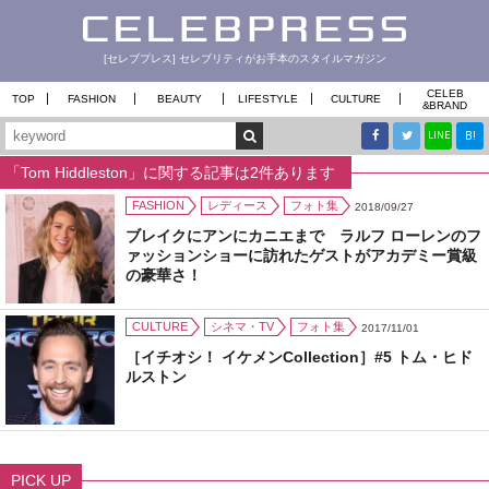
[セレブプレス] セレブリティがお手本のスタイルマガジン
CELEB
TOP
FASHION
BEAUTY
LIFESTYLE
CULTURE
&
BRAND
B!
LINE
「Tom Hiddleston」に関する記事は2件あります
FASHION
レディース
フォト集
2018/09/27
ブレイクにアンにカニエまで ラルフ ローレンのフ
ァッションショーに訪れたゲストがアカデミー賞級
の豪華さ！
CULTURE
シネマ・TV
フォト集
2017/11/01
［イチオシ！ イケメンCollection］#5 トム・ヒド
ルストン
PICK UP