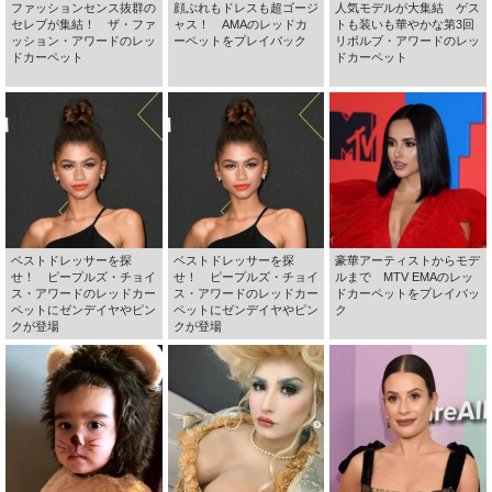
ファッションセンス抜群の
顔ぶれもドレスも超ゴージ
人気モデルが大集結 ゲス
セレブが集結！ ザ・ファ
ャス！ AMAのレッドカ
トも装いも華やかな第3回
ッション・アワードのレッ
ーペットをプレイバック
リボルブ・アワードのレッ
ドカーペット
ドカーペット
ベストドレッサーを探
ベストドレッサーを探
豪華アーティストからモデ
せ！ ピープルズ・チョイ
せ！ ピープルズ・チョイ
ルまで MTV EMAのレッ
ス・アワードのレッドカー
ス・アワードのレッドカー
ドカーペットをプレイバッ
ペットにゼンデイヤやピン
ペットにゼンデイヤやピン
ク
クが登場
クが登場