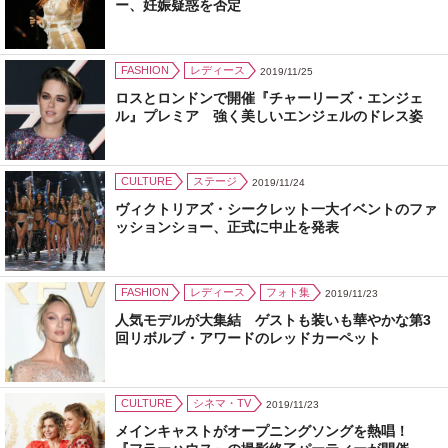
ー、妊娠疑惑を否定
FASHION
レディース
2019/11/25
ロスとロンドンで開催『チャーリーズ・エンジェ
ル』プレミア 強く美しいエンジェルのドレス姿
CULTURE
ステージ
2019/11/24
ヴィクトリアズ・シークレット一大イベントのファ
ッションショー、正式に中止を発表
FASHION
レディース
フォト集
2019/11/23
人気モデルが大集結 ゲストも装いも華やかな第3
回リボルブ・アワードのレッドカーペット
CULTURE
シネマ・TV
2019/11/23
メインキャストがオープニングソングを熱唱！