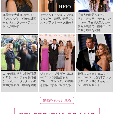
25周年で大盛り上がりの
アーノルド・シュワルツェ
「大人の世界へようこ
『フレンズ』 何かを計画
ネッガー、義理の息子クリ
そ」 カミラ・カベロ、バ
中とジェニファー・アニス
ス・プラットをベタ褒め！
スローブ1枚で人気ミュー
トンが明かす
ジカル映画の一曲を口パク
で歌う動画を公開
エマの悔しそうな顔が可愛
ジョナス・ブラザーズはオ
50歳になったジェニファ
すぎる マルフォイ役俳優
ープニング風動画を制
ー・ロペス 婚約者アレッ
が『ハリー・ポッター』の
作!? 『フレンズ』25周年
クス・ロドリゲスからポル
貴重な撮影ウラ動画を公開
をお祝いするセレブたち
シェのプレゼント
動画をもっと見る