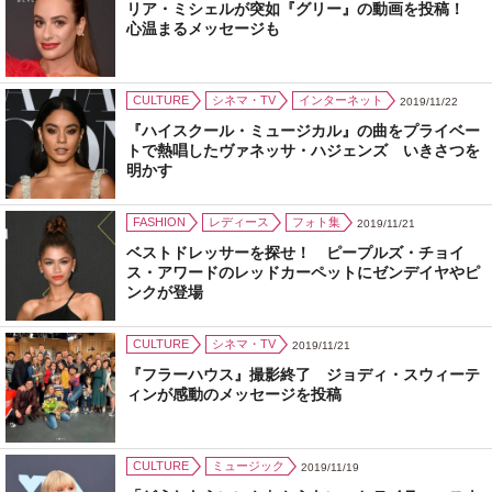
リア・ミシェルが突如『グリー』の動画を投稿！
心温まるメッセージも
CULTURE
シネマ・TV
インターネット
2019/11/22
『ハイスクール・ミュージカル』の曲をプライベー
トで熱唱したヴァネッサ・ハジェンズ いきさつを
明かす
FASHION
レディース
フォト集
2019/11/21
ベストドレッサーを探せ！ ピープルズ・チョイ
ス・アワードのレッドカーペットにゼンデイヤやピ
ンクが登場
CULTURE
シネマ・TV
2019/11/21
『フラーハウス』撮影終了 ジョディ・スウィーテ
ィンが感動のメッセージを投稿
CULTURE
ミュージック
2019/11/19