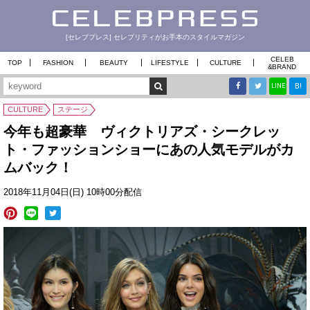
[セレブプレス] セレブリティがお手本のスタイルマガジン
CELEB
TOP
FASHION
BEAUTY
LIFESTYLE
CULTURE
&
BRAND
B!
LINE
CULTURE
ステージ
今年も超豪華 ヴィクトリアズ・シークレッ
ト・ファッションショーにあの人気モデルがカ
ムバック！
2018年11月04日(日) 10時00分配信