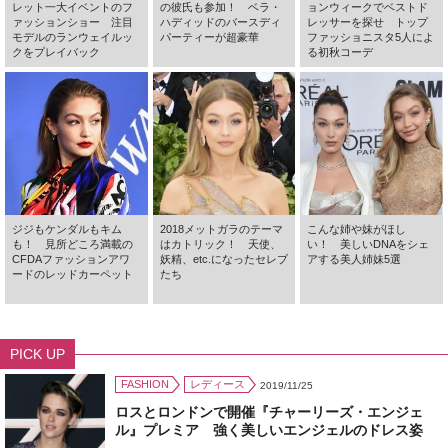
レット一大イベントのフ
の彼氏も参加！ ベラ・
ョンウィークでベストド
ァッションショー 注目
ハディッドのバースディ
レッサーを探せ トップ
モデルのランウェイルッ
パーティーが超豪華
ファッショニスタ5人によ
クをプレイバック
る初秋コーデ
ジジもケンダルもキム
2018メットガラのテーマ
こんな姉や妹がほし
も！ 見所どころ満載の
はカトリック！ 天使、
い！ 美しいDNAをシェ
CFDAファッションアワ
妖精、etc.になったセレブ
アする美人姉妹5選
ードのレッドカーペット
たち
PICK UP
FASHION
レディース
2019/11/25
ロスとロンドンで開催『チャーリーズ・エンジェ
ル』プレミア 強く美しいエンジェルのドレス姿