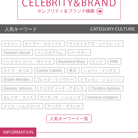
人気キーワード
CATEGORY:CULTURE
イケメン
テイラー・スウィフト
ヴィクトリアズ・シークレット
Victoria's Secret
インスタグラム
バースディ
バックストリート・ボーイズ
Backstreet Boys
ピンク
P!NK
カミラ・カベロ
Camila Cabello
来日
ショーン・メンデス
Shawn Mendes
ブレイク・ライヴリー
ドウェイン・ジョンソン
Dwayne Johnson
クリスティーナ・アギレラ
Christina Aguilera
セレーナ・ゴメス
ヴァネッサ・ハジェンズ
Vanessa Hudgens
クリス・ヘムズワース
アリアナ・グランデ
人気キーワード一覧
INFORMATION