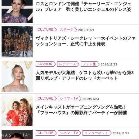
ロスとロンドンで開催『チャーリーズ・エンジェ
ル』プレミア 強く美しいエンジェルのドレス姿
CULTURE
ステージ
2019/11/24
ヴィクトリアズ・シークレット一大イベントのファ
ッションショー、正式に中止を発表
FASHION
レディース
フォト集
2019/11/23
人気モデルが大集結 ゲストも装いも華やかな第3
回リボルブ・アワードのレッドカーペット
CULTURE
シネマ・TV
2019/11/23
メインキャストがオープニングソングを熱唱！
『フラーハウス』の撮影終了パーティーが開催
CULTURE
シネマ・TV
インターネット
2019/11/22