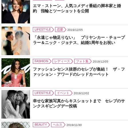
エマ・ストーン、人気コメディ番組の脚本家と婚
約 指輪とツーショットを公開
LIFESTYLE
恋愛
2019/12/05
「永遠じゃ物足りない」 プリヤンカー・チョープ
ラー＆ニック・ジョナス、結婚1周年をお祝い
FASHION
レディース
フォト集
2019/12/05
ファッションセンス抜群のセレブが集結！ ザ・フ
ァッション・アワードのレッドカーペット
LIFESTYLE
イベント
2019/12/02
幸せな家族写真からキスショットまで セレブのサ
ンクスギビングデー投稿
BEAUTY
ヘルス
2019/11/30