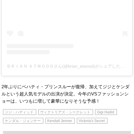
ＢＲＩＡＮ ＡＴＷＯＯＤさん(@brian_atwood)がシェアした投稿
-
2年ぶりにベハティ・プリンスルーが復帰、加えてジジとケンダ
ルという超人気モデルの出演が決定。今年のVSファッションシ
ョーは、いつもに増して豪華になりそうな予感！
ジジ・ハディッド
ヴィクトリアズ・シークレット
Gigi Hadid
ケンダル・ジェンナー
Kendall Jenner
Victoria's Secret