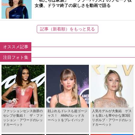
女優、ドラマ終了の寂しさを動画で語る
記事（新着順）をもっと見る
オススメ記事
注目フォト集
ファッションセンス抜群の
顔ぶれもドレスも超ゴージ
人気モデルが大集結 ゲス
セレブが集結！ ザ・ファ
ャス！ AMAのレッドカ
トも装いも華やかな第3回
ッション・アワードのレッ
ーペットをプレイバック
リボルブ・アワードのレッ
ドカーペット
ドカーペット