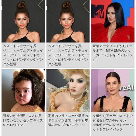
ベストドレッサーを探
ベストドレッサーを探
豪華アーティストからモデ
せ！ ピープルズ・チョイ
せ！ ピープルズ・チョイ
ルまで MTV EMAのレッ
ス・アワードのレッドカー
ス・アワードのレッドカー
ドカーペットをプレイバッ
ペットにゼンデイヤやピン
ペットにゼンデイヤやピン
ク
クが登場
クが登場
可愛いが渋滞⁉ 大人に負
定番のブリトニーや爆笑の
女優からアーティストまで
けていない、セレブキッズ
ドウェインまで 今年も本
有名セレブが勢ぞろい
のハロウィン
気のセレブのハロウィン
amfARガラのレッドカーペ
ットをプレイバック