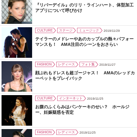
『リバーデイル』のリリ・ラインハート、体型加工
アプリについて呼びかけ
CULTURE
ステージ
ミュージック
2019/11/29
テイラーのメドレーやあのカップルの熱々パフォー
マンスも！ AMA注目のシーンをおさらい
FASHION
レディース
フォト集
2019/11/27
顔ぶれもドレスも超ゴージャス！ AMAのレッドカ
ーペットをプレイバック
CULTURE
インターネット
2019/11/25
お腹のふくらみはパンケーキのせい？ ホールジ
ー、妊娠疑惑を否定
FASHION
レディース
2019/11/25