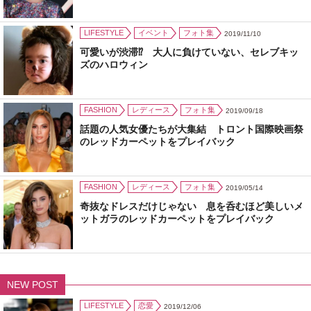
LIFESTYLE
イベント
フォト集
2019/11/10
可愛いが渋滞⁉ 大人に負けていない、セレブキッ
ズのハロウィン
FASHION
レディース
フォト集
2019/09/18
話題の人気女優たちが大集結 トロント国際映画祭
のレッドカーペットをプレイバック
FASHION
レディース
フォト集
2019/05/14
奇抜なドレスだけじゃない 息を呑むほど美しいメ
ットガラのレッドカーペットをプレイバック
NEW POST
LIFESTYLE
恋愛
2019/12/06