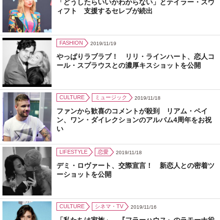
「どうしたらいいかわからない」とテイラー・スウ
ィフト 支援するセレブが続出
FASHION
2019/11/19
やっぱりラブラブ！ リリ・ラインハート、恋人コ
ール・スプラウスとの濃厚キスショットを公開
CULTURE
ミュージック
2019/11/18
ファンから歓喜のコメントが殺到 リアム・ペイ
ン、ワン・ダイレクションのアルバム4周年をお祝
い
LIFESTYLE
恋愛
2019/11/18
デミ・ロヴァート、交際宣言！ 新恋人との密着ツ
ーショットを公開
CULTURE
シネマ・TV
2019/11/16
「私たちは家族」 『フラーハウス』のラモーナ役