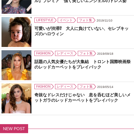
ル』プレミア 強く美しいエンジェルのドレス姿
LIFESTYLE
イベント
フォト集
2019/11/10
可愛いが渋滞⁉ 大人に負けていない、セレブキッ
ズのハロウィン
FASHION
レディース
フォト集
2019/09/18
話題の人気女優たちが大集結 トロント国際映画祭
のレッドカーペットをプレイバック
FASHION
レディース
フォト集
2019/05/14
奇抜なドレスだけじゃない 息を呑むほど美しいメ
ットガラのレッドカーペットをプレイバック
NEW POST