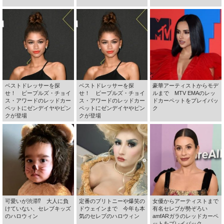
ベストドレッサーを探
ベストドレッサーを探
豪華アーティストからモデ
せ！ ピープルズ・チョイ
せ！ ピープルズ・チョイ
ルまで MTV EMAのレッ
ス・アワードのレッドカー
ス・アワードのレッドカー
ドカーペットをプレイバッ
ペットにゼンデイヤやピン
ペットにゼンデイヤやピン
ク
クが登場
クが登場
可愛いが渋滞⁉ 大人に負
定番のブリトニーや爆笑の
女優からアーティストまで
けていない、セレブキッズ
ドウェインまで 今年も本
有名セレブが勢ぞろい
のハロウィン
気のセレブのハロウィン
amfARガラのレッドカーペ
ットをプレイバック