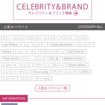
人気キーワード
CATEGORY:ALL
ロミー・ストリド
カイリー・ジェンナー
ライス・リベイロ
Lais Ribeiro
トム・ブレイディ
Gisele Bündchen
ホールジー
Halsey
エド・シーラン
レザージャケット
Ed Sheeran
Travis Scott
リリー・コリンズ
差し色
Madison Grace
トラヴィス・スコット
マディソン・グレース
Rebel Wilson
ジェイミー・チャン
Anna Camp
アンナ・キャンプ
CFDA
ファーコート
ヴィン・ディーゼル
人気キーワード一覧
INFORMATION