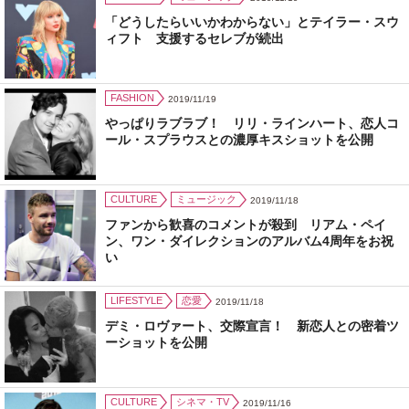
「どうしたらいいかわからない」とテイラー・スウ
ィフト 支援するセレブが続出
FASHION
2019/11/19
やっぱりラブラブ！ リリ・ラインハート、恋人コ
ール・スプラウスとの濃厚キスショットを公開
CULTURE
ミュージック
2019/11/18
ファンから歓喜のコメントが殺到 リアム・ペイ
ン、ワン・ダイレクションのアルバム4周年をお祝
い
LIFESTYLE
恋愛
2019/11/18
デミ・ロヴァート、交際宣言！ 新恋人との密着ツ
ーショットを公開
CULTURE
シネマ・TV
2019/11/16