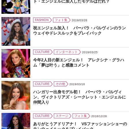
ト・エンジェルに加入したモデルはだれ？
FASHION
フォト集
2019/03/28
祝エンジェル加入！ バーバラ・パルヴィンのラン
ウェイやドレスルックをプレイバック
CULTURE
インターネット
2019/03/25
今年2人目の新エンジェル！ アレクシナ・グラハ
ム「夢は叶う」と感激コメント
CULTURE
その他
2019/03/16
ハンガリー出身モデル初！ バーバラ・パルヴィ
ン、ヴィクトリアズ・シークレット・エンジェルに
仲間入り
CULTURE
ステージ
フォト集
2018/12/28
ありがとうアドリアナ！ VSファッションショーの