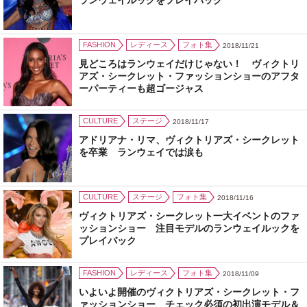
ランウェイルックをプレイバック
FASHION
レディース
フォト集
2018/11/21
見どころはランウェイだけじゃない！ ヴィクトリ
アズ・シークレット・ファッションショーのアフタ
ーパーティーも超ゴージャス
CULTURE
ステージ
2018/11/17
アドリアナ・リマ、ヴィクトリアズ・シークレット
を卒業 ランウェイでは涙も
CULTURE
ステージ
フォト集
2018/11/16
ヴィクトリアズ・シークレット一大イベントのファ
ッションショー 注目モデルのランウェイルックを
プレイバック
FASHION
レディース
フォト集
2018/11/09
いよいよ開催のヴィクトリアズ・シークレット・フ
ァッションショー チェック必須の初出演モデル＆