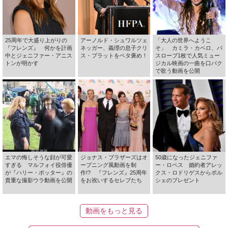
25周年で大盛り上がりの
アーノルド・シュワルツェ
「大人の世界へようこ
『フレンズ』 何かを計画
ネッガー、義理の息子クリ
そ」 カミラ・カベロ、バ
中とジェニファー・アニス
ス・プラットをベタ褒め！
スローブ1枚で人気ミュー
トンが明かす
ジカル映画の一曲を口パク
で歌う動画を公開
エマの悔しそうな顔が可愛
ジョナス・ブラザーズはオ
50歳になったジェニファ
すぎる マルフォイ役俳優
ープニング風動画を制
ー・ロペス 婚約者アレッ
が『ハリー・ポッター』の
作!? 『フレンズ』25周年
クス・ロドリゲスからポル
貴重な撮影ウラ動画を公開
をお祝いするセレブたち
シェのプレゼント
動画をもっと見る