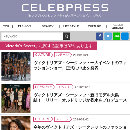
[セレブプレス] セレブリティがお手本のスタイルマガジン
CELEB
TOP
FASHION
BEAUTY
LIFESTYLE
CULTURE
&
BRAND
B!
LINE
「Victoria’s Secret」に関する記事は32件あります
CULTURE
ステージ
2019/11/24
ヴィクトリアズ・シークレット一大イベントのファ
ッションショー、正式に中止を発表
LIFESTYLE
イベント
2019/09/16
ヴィクトリアズ・シークレット新旧モデル大集
結！ リリー・オルドリッジが香水をプロデュース
CULTURE
ステージ
2019/08/02
今年のヴィクトリアズ・シークレットのファッショ