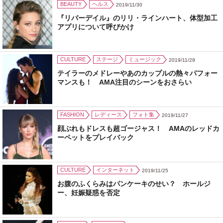
BEAUTY
ヘルス
2019/11/30
『リバーデイル』のリリ・ラインハート、体型加工
アプリについて呼びかけ
CULTURE
ステージ
ミュージック
2019/11/29
テイラーのメドレーやあのカップルの熱々パフォー
マンスも！ AMA注目のシーンをおさらい
FASHION
レディース
フォト集
2019/11/27
顔ぶれもドレスも超ゴージャス！ AMAのレッドカ
ーペットをプレイバック
CULTURE
インターネット
2019/11/25
お腹のふくらみはパンケーキのせい？ ホールジ
ー、妊娠疑惑を否定