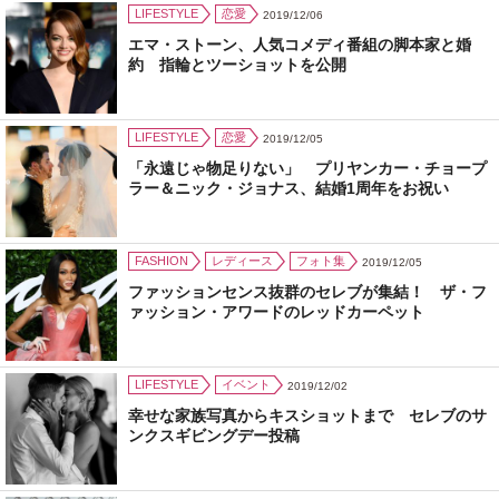
LIFESTYLE
恋愛
2019/12/06
エマ・ストーン、人気コメディ番組の脚本家と婚
約 指輪とツーショットを公開
LIFESTYLE
恋愛
2019/12/05
「永遠じゃ物足りない」 プリヤンカー・チョープ
ラー＆ニック・ジョナス、結婚1周年をお祝い
FASHION
レディース
フォト集
2019/12/05
ファッションセンス抜群のセレブが集結！ ザ・フ
ァッション・アワードのレッドカーペット
LIFESTYLE
イベント
2019/12/02
幸せな家族写真からキスショットまで セレブのサ
ンクスギビングデー投稿