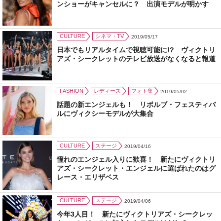
ンショーがキャンセルに？ 出演モデルが明かす
CULTURE
シネマ・TV
2019/05/17
日本でもリアルタイムで視聴可能に!? ヴィクトリ
アズ・シークレットのテレビ放送がなくなると報道
FASHION
レディース
フォト集
2019/05/02
話題の新エンジェルも！ リボルブ・フェスティバ
ルにヴィクシーモデルが大集合
CULTURE
ステージ
2019/04/16
憧れのエンジェル入りに歓喜！ 新たにヴィクトリ
アズ・シークレット・エンジェルに選ばれたのはグ
レース・エリザベス
CULTURE
ステージ
2019/04/06
今年3人目！ 新たにヴィクトリアズ・シークレッ