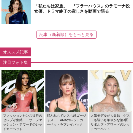
「私たちは家族」 『フラーハウス』のラモーナ役
女優、ドラマ終了の寂しさを動画で語る
記事（新着順）をもっと見る
オススメ記事
注目フォト集
ファッションセンス抜群の
顔ぶれもドレスも超ゴージ
人気モデルが大集結 ゲス
セレブが集結！ ザ・ファ
ャス！ AMAのレッドカ
トも装いも華やかな第3回
ッション・アワードのレッ
ーペットをプレイバック
リボルブ・アワードのレッ
ドカーペット
ドカーペット