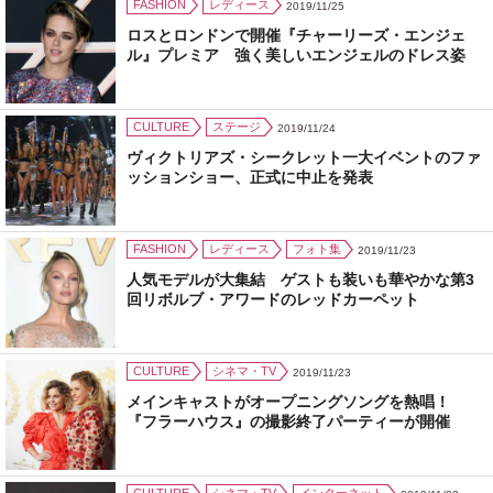
FASHION
レディース
2019/11/25
ロスとロンドンで開催『チャーリーズ・エンジェ
ル』プレミア 強く美しいエンジェルのドレス姿
CULTURE
ステージ
2019/11/24
ヴィクトリアズ・シークレット一大イベントのファ
ッションショー、正式に中止を発表
FASHION
レディース
フォト集
2019/11/23
人気モデルが大集結 ゲストも装いも華やかな第3
回リボルブ・アワードのレッドカーペット
CULTURE
シネマ・TV
2019/11/23
メインキャストがオープニングソングを熱唱！
『フラーハウス』の撮影終了パーティーが開催