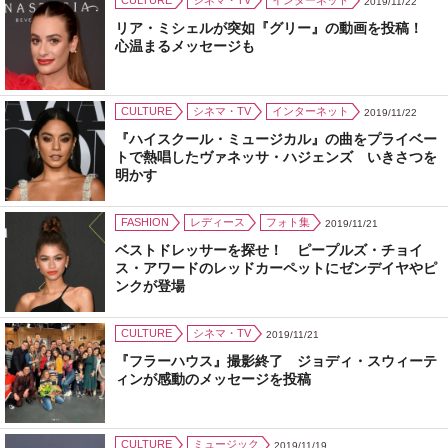
CULTURE
シネマ・TV
インターネット
2019/11/22
リア・ミシェルが突如『グリー』の動画を投稿！
心温まるメッセージも
CULTURE
シネマ・TV
インターネット
2019/11/22
『ハイスクール・ミュージカル』の曲をプライベー
トで熱唱したヴァネッサ・ハジェンズ いきさつを
明かす
FASHION
レディース
フォト集
2019/11/21
ベストドレッサーを探せ！ ピープルズ・チョイ
ス・アワードのレッドカーペットにゼンデイヤやピ
ンクが登場
CULTURE
シネマ・TV
2019/11/21
『フラーハウス』撮影終了 ジョディ・スウィーテ
ィンが感動のメッセージを投稿
CULTURE
ミュージック
2019/11/19