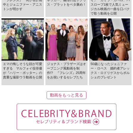
中とジェニファー・アニス
ス・プラットをベタ褒め！
スローブ1枚で人気ミュー
トンが明かす
ジカル映画の一曲を口パク
で歌う動画を公開
エマの悔しそうな顔が可愛
ジョナス・ブラザーズはオ
50歳になったジェニファ
すぎる マルフォイ役俳優
ープニング風動画を制
ー・ロペス 婚約者アレッ
が『ハリー・ポッター』の
作!? 『フレンズ』25周年
クス・ロドリゲスからポル
貴重な撮影ウラ動画を公開
をお祝いするセレブたち
シェのプレゼント
動画をもっと見る