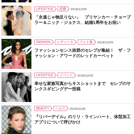
LIFESTYLE
恋愛
2019/12/05
「永遠じゃ物足りない」 プリヤンカー・チョープ
ラー＆ニック・ジョナス、結婚1周年をお祝い
FASHION
レディース
フォト集
2019/12/05
ファッションセンス抜群のセレブが集結！ ザ・フ
ァッション・アワードのレッドカーペット
LIFESTYLE
イベント
2019/12/02
幸せな家族写真からキスショットまで セレブのサ
ンクスギビングデー投稿
BEAUTY
ヘルス
2019/11/30
『リバーデイル』のリリ・ラインハート、体型加工
アプリについて呼びかけ