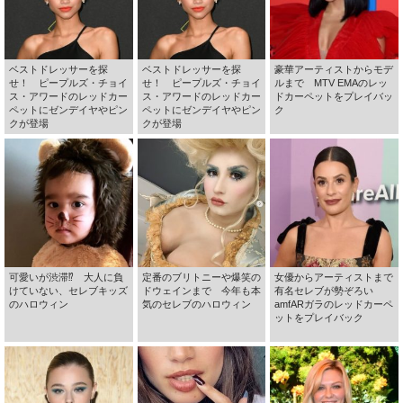
ベストドレッサーを探
ベストドレッサーを探
豪華アーティストからモデ
せ！ ピープルズ・チョイ
せ！ ピープルズ・チョイ
ルまで MTV EMAのレッ
ス・アワードのレッドカー
ス・アワードのレッドカー
ドカーペットをプレイバッ
ペットにゼンデイヤやピン
ペットにゼンデイヤやピン
ク
クが登場
クが登場
可愛いが渋滞⁉ 大人に負
定番のブリトニーや爆笑の
女優からアーティストまで
けていない、セレブキッズ
ドウェインまで 今年も本
有名セレブが勢ぞろい
のハロウィン
気のセレブのハロウィン
amfARガラのレッドカーペ
ットをプレイバック