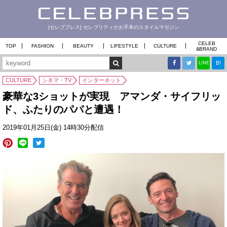
[セレブプレス] セレブリティがお手本のスタイルマガジン
CELEB
TOP
FASHION
BEAUTY
LIFESTYLE
CULTURE
&
BRAND
B!
LINE
CULTURE
シネマ・TV
インターネット
豪華な3ショットが実現 アマンダ・サイフリッ
ド、ふたりのパパと遭遇！
2019年01月25日(金) 14時30分配信