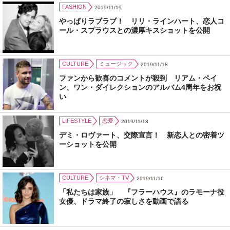
FASHION
2019/11/19
やっぱりラブラブ！ リリ・ラインハート、恋人コ
ール・スプラウスとの濃厚キスショットを公開
CULTURE
ミュージック
2019/11/18
ファンから歓喜のコメントが殺到 リアム・ペイ
ン、ワン・ダイレクションのアルバム4周年をお祝
い
LIFESTYLE
恋愛
2019/11/18
デミ・ロヴァート、交際宣言！ 新恋人との密着ツ
ーショットを公開
CULTURE
シネマ・TV
2019/11/16
「私たちは家族」 『フラーハウス』のラモーナ役
女優、ドラマ終了の寂しさを動画で語る