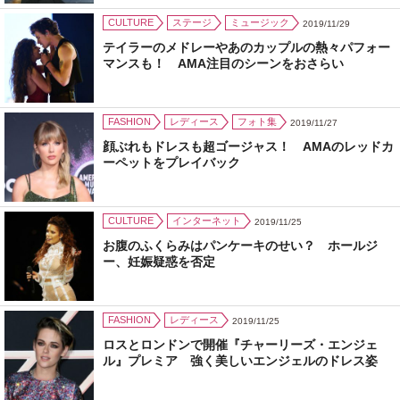
CULTURE
ステージ
ミュージック
2019/11/29
テイラーのメドレーやあのカップルの熱々パフォー
マンスも！ AMA注目のシーンをおさらい
FASHION
レディース
フォト集
2019/11/27
顔ぶれもドレスも超ゴージャス！ AMAのレッドカ
ーペットをプレイバック
CULTURE
インターネット
2019/11/25
お腹のふくらみはパンケーキのせい？ ホールジ
ー、妊娠疑惑を否定
FASHION
レディース
2019/11/25
ロスとロンドンで開催『チャーリーズ・エンジェ
ル』プレミア 強く美しいエンジェルのドレス姿