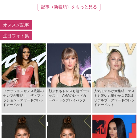
記事（新着順）をもっと見る
オススメ記事
注目フォト集
ファッションセンス抜群の
顔ぶれもドレスも超ゴージ
人気モデルが大集結 ゲス
セレブが集結！ ザ・ファ
ャス！ AMAのレッドカ
トも装いも華やかな第3回
ッション・アワードのレッ
ーペットをプレイバック
リボルブ・アワードのレッ
ドカーペット
ドカーペット