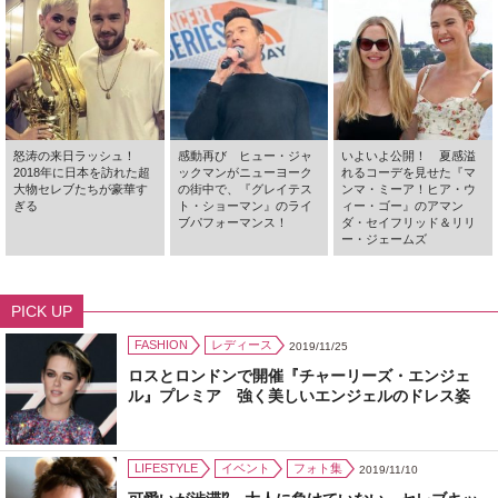
怒涛の来日ラッシュ！
感動再び ヒュー・ジャ
いよいよ公開！ 夏感溢
2018年に日本を訪れた超
ックマンがニューヨーク
れるコーデを見せた『マ
大物セレブたちが豪華す
の街中で、『グレイテス
ンマ・ミーア！ヒア・ウ
ぎる
ト・ショーマン』のライ
ィー・ゴー』のアマン
ブパフォーマンス！
ダ・セイフリッド＆リリ
ー・ジェームズ
PICK UP
FASHION
レディース
2019/11/25
ロスとロンドンで開催『チャーリーズ・エンジェ
ル』プレミア 強く美しいエンジェルのドレス姿
LIFESTYLE
イベント
フォト集
2019/11/10