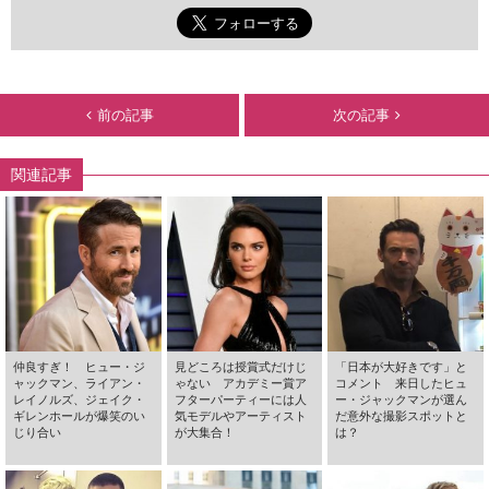
前の記事
次の記事
関連記事
仲良すぎ！ ヒュー・ジ
見どころは授賞式だけじ
「日本が大好きです」と
ャックマン、ライアン・
ゃない アカデミー賞ア
コメント 来日したヒュ
レイノルズ、ジェイク・
フターパーティーには人
ー・ジャックマンが選ん
ギレンホールが爆笑のい
気モデルやアーティスト
だ意外な撮影スポットと
じり合い
が大集合！
は？