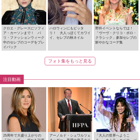
クロエ・グレースにソフィ
ハロウィンにもピッタ
野外イベントならでは！
ア・カーソンまで！ パ
リ！ 大人っぽくてカワイ
「ヴーヴ・クリコ・ポロ・
リ・ファッションウィーク
イ、セレブの秋ネイル
クラシック」参加セレブの
中のセレブのコーデをプレ
鮮やかなコーデ集
イバック
フォト集をもっと見る
注目動画
25周年で大盛り上がりの
アーノルド・シュワルツェ
「大人の世界へようこ
『フレンズ』 何かを計画
ネッガー、義理の息子クリ
そ」 カミラ・カベロ、バ