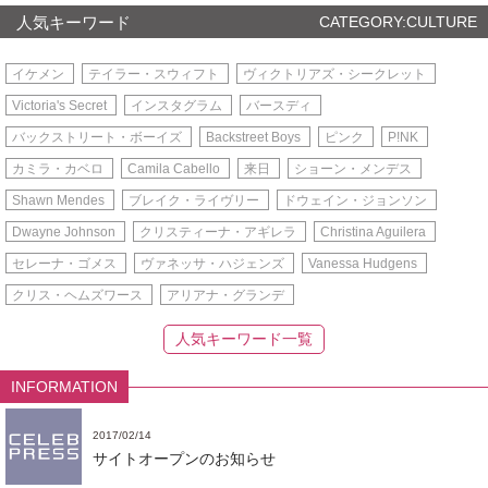
人気キーワード
CATEGORY:CULTURE
イケメン
テイラー・スウィフト
ヴィクトリアズ・シークレット
Victoria's Secret
インスタグラム
バースディ
バックストリート・ボーイズ
Backstreet Boys
ピンク
P!NK
カミラ・カベロ
Camila Cabello
来日
ショーン・メンデス
Shawn Mendes
ブレイク・ライヴリー
ドウェイン・ジョンソン
Dwayne Johnson
クリスティーナ・アギレラ
Christina Aguilera
セレーナ・ゴメス
ヴァネッサ・ハジェンズ
Vanessa Hudgens
クリス・ヘムズワース
アリアナ・グランデ
人気キーワード一覧
INFORMATION
2017/02/14
サイトオープンのお知らせ