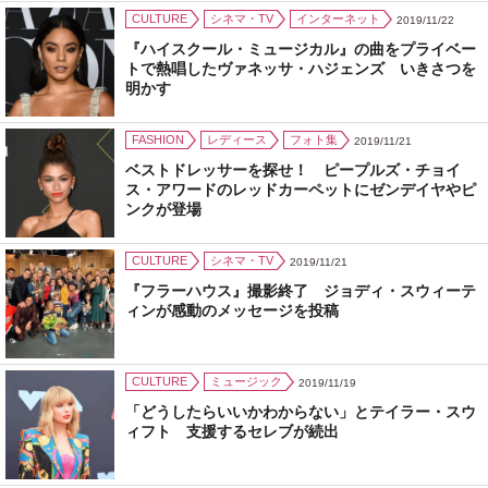
CULTURE
シネマ・TV
インターネット
2019/11/22
『ハイスクール・ミュージカル』の曲をプライベー
トで熱唱したヴァネッサ・ハジェンズ いきさつを
明かす
FASHION
レディース
フォト集
2019/11/21
ベストドレッサーを探せ！ ピープルズ・チョイ
ス・アワードのレッドカーペットにゼンデイヤやピ
ンクが登場
CULTURE
シネマ・TV
2019/11/21
『フラーハウス』撮影終了 ジョディ・スウィーテ
ィンが感動のメッセージを投稿
CULTURE
ミュージック
2019/11/19
「どうしたらいいかわからない」とテイラー・スウ
ィフト 支援するセレブが続出