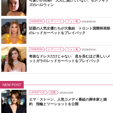
可愛いが渋滞⁉ 大人に負けていない、セレブキッ
ズのハロウィン
FASHION
レディース
フォト集
2019/09/18
話題の人気女優たちが大集結 トロント国際映画祭
のレッドカーペットをプレイバック
FASHION
レディース
フォト集
2019/05/14
奇抜なドレスだけじゃない 息を呑むほど美しいメ
ットガラのレッドカーペットをプレイバック
NEW POST
LIFESTYLE
恋愛
2019/12/06
エマ・ストーン、人気コメディ番組の脚本家と婚
約 指輪とツーショットを公開