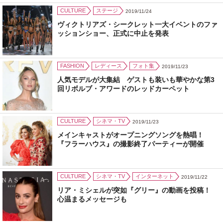
CULTURE
ステージ
2019/11/24
ヴィクトリアズ・シークレット一大イベントのファ
ッションショー、正式に中止を発表
FASHION
レディース
フォト集
2019/11/23
人気モデルが大集結 ゲストも装いも華やかな第3
回リボルブ・アワードのレッドカーペット
CULTURE
シネマ・TV
2019/11/23
メインキャストがオープニングソングを熱唱！
『フラーハウス』の撮影終了パーティーが開催
CULTURE
シネマ・TV
インターネット
2019/11/22
リア・ミシェルが突如『グリー』の動画を投稿！
心温まるメッセージも