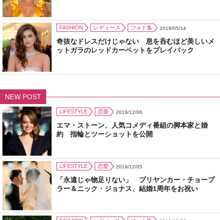
FASHION
レディース
フォト集
2019/05/14
奇抜なドレスだけじゃない 息を呑むほど美しいメ
ットガラのレッドカーペットをプレイバック
NEW POST
LIFESTYLE
恋愛
2019/12/06
エマ・ストーン、人気コメディ番組の脚本家と婚
約 指輪とツーショットを公開
LIFESTYLE
恋愛
2019/12/05
「永遠じゃ物足りない」 プリヤンカー・チョープ
ラー＆ニック・ジョナス、結婚1周年をお祝い