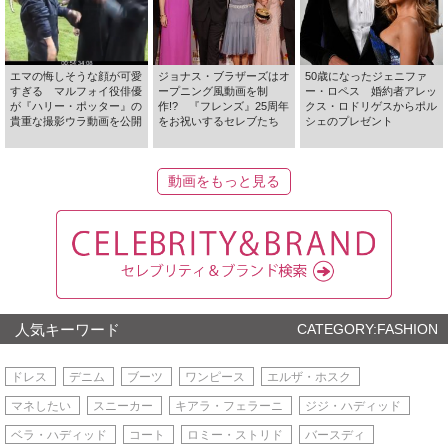
エマの悔しそうな顔が可愛
ジョナス・ブラザーズはオ
50歳になったジェニファ
すぎる マルフォイ役俳優
ープニング風動画を制
ー・ロペス 婚約者アレッ
が『ハリー・ポッター』の
作!? 『フレンズ』25周年
クス・ロドリゲスからポル
貴重な撮影ウラ動画を公開
をお祝いするセレブたち
シェのプレゼント
動画をもっと見る
人気キーワード
CATEGORY:FASHION
ドレス
デニム
ブーツ
ワンピース
エルザ・ホスク
マネしたい
スニーカー
キアラ・フェラーニ
ジジ・ハディッド
ベラ・ハディッド
コート
ロミー・ストリド
バースディ