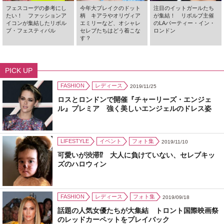
フェスコーデの参考にし
今年大ブレイクのドット
注目のイットガールたち
たい！ ファッションア
柄 キアラやオリヴィア
が集結！ リボルブ主催
イコンが集結したリボル
エミリーなど、オシャレ
のLAパーティー・イン・
ブ・フェスティバル
セレブたちはどう着こな
ロンドン
す？
PICK UP
FASHION
レディース
2019/11/25
ロスとロンドンで開催『チャーリーズ・エンジェ
ル』プレミア 強く美しいエンジェルのドレス姿
LIFESTYLE
イベント
フォト集
2019/11/10
可愛いが渋滞⁉ 大人に負けていない、セレブキッ
ズのハロウィン
FASHION
レディース
フォト集
2019/09/18
話題の人気女優たちが大集結 トロント国際映画祭
のレッドカーペットをプレイバック