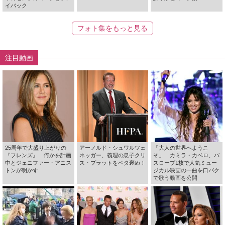
イバック
フォト集をもっと見る
注目動画
25周年で大盛り上がりの
アーノルド・シュワルツェ
「大人の世界へようこ
『フレンズ』 何かを計画
ネッガー、義理の息子クリ
そ」 カミラ・カベロ、バ
中とジェニファー・アニス
ス・プラットをベタ褒め！
スローブ1枚で人気ミュー
トンが明かす
ジカル映画の一曲を口パク
で歌う動画を公開