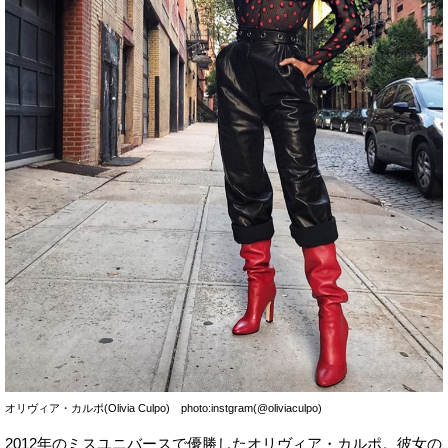
オリヴィア・カルポ(Olivia Culpo) photo:instgram(@oliviaculpo)
2012年のミスユニバースで優勝したオリヴィア・カルポ。彼女の