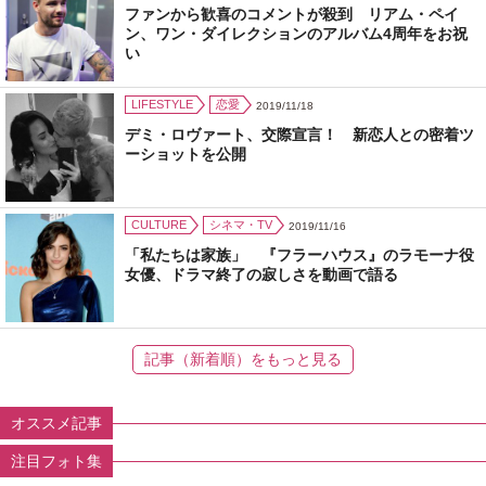
ファンから歓喜のコメントが殺到 リアム・ペイ
ン、ワン・ダイレクションのアルバム4周年をお祝
い
LIFESTYLE
恋愛
2019/11/18
デミ・ロヴァート、交際宣言！ 新恋人との密着ツ
ーショットを公開
CULTURE
シネマ・TV
2019/11/16
「私たちは家族」 『フラーハウス』のラモーナ役
女優、ドラマ終了の寂しさを動画で語る
記事（新着順）をもっと見る
オススメ記事
注目フォト集