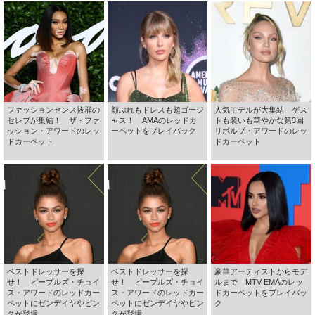
ファッションセンス抜群の
顔ぶれもドレスも超ゴージ
人気モデルが大集結 ゲス
セレブが集結！ ザ・ファ
ャス！ AMAのレッドカ
トも装いも華やかな第3回
ッション・アワードのレッ
ーペットをプレイバック
リボルブ・アワードのレッ
ドカーペット
ドカーペット
ベストドレッサーを探
ベストドレッサーを探
豪華アーティストからモデ
せ！ ピープルズ・チョイ
せ！ ピープルズ・チョイ
ルまで MTV EMAのレッ
ス・アワードのレッドカー
ス・アワードのレッドカー
ドカーペットをプレイバッ
ペットにゼンデイヤやピン
ペットにゼンデイヤやピン
ク
クが登場
クが登場