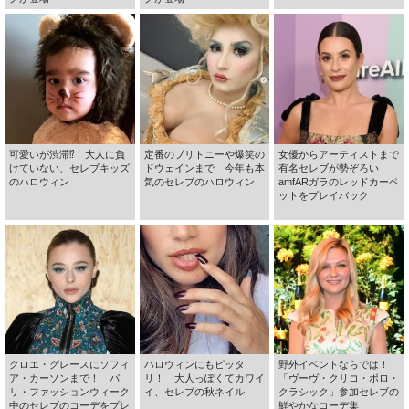
可愛いが渋滞⁉ 大人に負
定番のブリトニーや爆笑の
女優からアーティストまで
けていない、セレブキッズ
ドウェインまで 今年も本
有名セレブが勢ぞろい
のハロウィン
気のセレブのハロウィン
amfARガラのレッドカーペ
ットをプレイバック
クロエ・グレースにソフィ
ハロウィンにもピッタ
野外イベントならでは！
ア・カーソンまで！ パ
リ！ 大人っぽくてカワイ
「ヴーヴ・クリコ・ポロ・
リ・ファッションウィーク
イ、セレブの秋ネイル
クラシック」参加セレブの
中のセレブのコーデをプレ
鮮やかなコーデ集