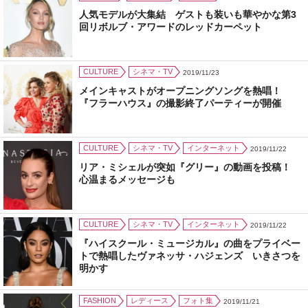
人気モデルが大集結 ゲストも装いも華やかな第3
回リボルブ・アワードのレッドカーペット
CULTURE
シネマ・TV
2019/11/23
メインキャストがオープニングソングを熱唱！
『フラーハウス』の撮影終了パーティーが開催
CULTURE
シネマ・TV
インターネット
2019/11/22
リア・ミシェルが突如『グリー』の動画を投稿！
心温まるメッセージも
CULTURE
シネマ・TV
インターネット
2019/11/22
『ハイスクール・ミュージカル』の曲をプライベー
トで熱唱したヴァネッサ・ハジェンズ いきさつを
明かす
FASHION
レディース
フォト集
2019/11/21