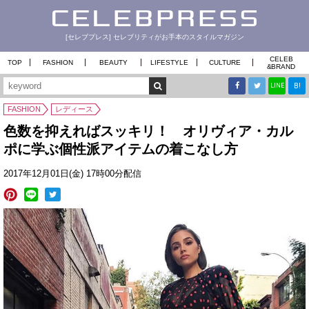
[セレブプレス] セレブリティがお手本のスタイルマガジン
CELEB
TOP
FASHION
BEAUTY
LIFESTYLE
CULTURE
&
BRAND
B!
LINE
FASHION
レディース
色数を抑えればスッキリ！ オリヴィア・カル
ポに学ぶ個性派アイテムの着こなし方
2017年12月01日(金) 17時00分配信