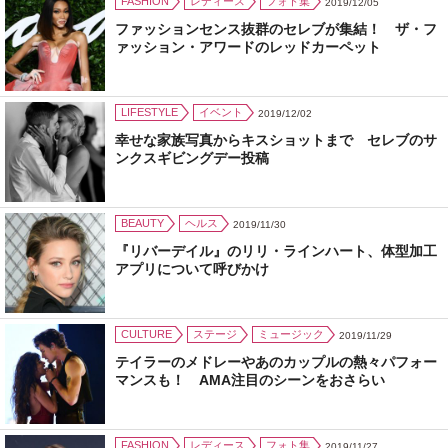
FASHION
レディース
フォト集
2019/12/05
ファッションセンス抜群のセレブが集結！ ザ・フ
ァッション・アワードのレッドカーペット
LIFESTYLE
イベント
2019/12/02
幸せな家族写真からキスショットまで セレブのサ
ンクスギビングデー投稿
BEAUTY
ヘルス
2019/11/30
『リバーデイル』のリリ・ラインハート、体型加工
アプリについて呼びかけ
CULTURE
ステージ
ミュージック
2019/11/29
テイラーのメドレーやあのカップルの熱々パフォー
マンスも！ AMA注目のシーンをおさらい
FASHION
レディース
フォト集
2019/11/27