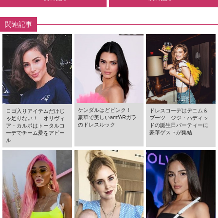
関連記事
ケンダルはどピンク！
ドレスコーデはデニム＆
ロゴ入りアイテムだけじ
豪華で美しいamfARガラ
ブーツ ジジ・ハディッ
ゃ足りない！ オリヴィ
のドレスルック
ドの誕生日パーティーに
ア・カルポはトータルコ
豪華ゲストが集結
ーデでチーム愛をアピー
ル