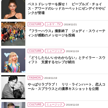
ベストドレッサーを探せ！ ピープルズ・チョイ
ス・アワードのレッドカーペットにゼンデイヤやピ
ンクが登場
CULTURE
シネマ・TV
2019/11/21
『フラーハウス』撮影終了 ジョディ・スウィーテ
ィンが感動のメッセージを投稿
CULTURE
ミュージック
2019/11/19
「どうしたらいいかわからない」とテイラー・スウ
ィフト 支援するセレブが続出
FASHION
2019/11/19
やっぱりラブラブ！ リリ・ラインハート、恋人コ
ール・スプラウスとの濃厚キスショットを公開
CULTURE
ミュージック
2019/11/18