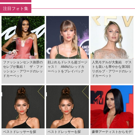
注目フォト集
ファッションセンス抜群の
顔ぶれもドレスも超ゴージ
人気モデルが大集結 ゲス
セレブが集結！ ザ・ファ
ャス！ AMAのレッドカ
トも装いも華やかな第3回
ッション・アワードのレッ
ーペットをプレイバック
リボルブ・アワードのレッ
ドカーペット
ドカーペット
ベストドレッサーを探
ベストドレッサーを探
豪華アーティストからモデ