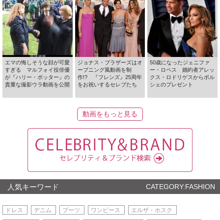
エマの悔しそうな顔が可愛
ジョナス・ブラザーズはオ
50歳になったジェニファ
すぎる マルフォイ役俳優
ープニング風動画を制
ー・ロペス 婚約者アレッ
が『ハリー・ポッター』の
作!? 『フレンズ』25周年
クス・ロドリゲスからポル
貴重な撮影ウラ動画を公開
をお祝いするセレブたち
シェのプレゼント
動画をもっと見る
人気キーワード
CATEGORY:FASHION
ドレス
デニム
ブーツ
ワンピース
エルザ・ホスク