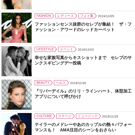
FASHION
レディース
フォト集
2019/12/05
ファッションセンス抜群のセレブが集結！ ザ・フ
ァッション・アワードのレッドカーペット
LIFESTYLE
イベント
2019/12/02
幸せな家族写真からキスショットまで セレブのサ
ンクスギビングデー投稿
BEAUTY
ヘルス
2019/11/30
『リバーデイル』のリリ・ラインハート、体型加工
アプリについて呼びかけ
CULTURE
ステージ
ミュージック
2019/11/29
テイラーのメドレーやあのカップルの熱々パフォー
マンスも！ AMA注目のシーンをおさらい