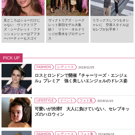
見どころはショーだけじ
ヴィクトリアズ・シーク
リラックスしつつもオシ
ゃない ヴィクトリア
レット新旧モデル大集
ャレに 空港スタイルは
ズ・シークレット・ファ
結！ リリー・オルドリ
セレブがお手本！
ッションショーはアフタ
ッジが香水をプロデュー
ーパーティーもスゴイ
ス
PICK UP
FASHION
レディース
2019/11/25
ロスとロンドンで開催『チャーリーズ・エンジェ
ル』プレミア 強く美しいエンジェルのドレス姿
LIFESTYLE
イベント
フォト集
2019/11/10
可愛いが渋滞⁉ 大人に負けていない、セレブキッ
ズのハロウィン
FASHION
レディース
フォト集
2019/09/18