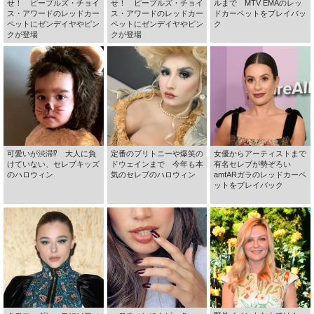
せ！ ピープルズ・チョイ
せ！ ピープルズ・チョイ
ルまで MTV EMAのレッ
ス・アワードのレッドカー
ス・アワードのレッドカー
ドカーペットをプレイバッ
ペットにゼンデイヤやピン
ペットにゼンデイヤやピン
ク
クが登場
クが登場
可愛いが渋滞⁉ 大人に負
定番のブリトニーや爆笑の
女優からアーティストまで
けていない、セレブキッズ
ドウェインまで 今年も本
有名セレブが勢ぞろい
のハロウィン
気のセレブのハロウィン
amfARガラのレッドカーペ
ットをプレイバック