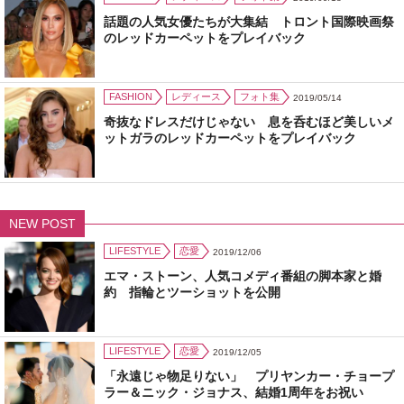
話題の人気女優たちが大集結 トロント国際映画祭
のレッドカーペットをプレイバック
FASHION
レディース
フォト集
2019/05/14
奇抜なドレスだけじゃない 息を呑むほど美しいメ
ットガラのレッドカーペットをプレイバック
NEW POST
LIFESTYLE
恋愛
2019/12/06
エマ・ストーン、人気コメディ番組の脚本家と婚
約 指輪とツーショットを公開
LIFESTYLE
恋愛
2019/12/05
「永遠じゃ物足りない」 プリヤンカー・チョープ
ラー＆ニック・ジョナス、結婚1周年をお祝い