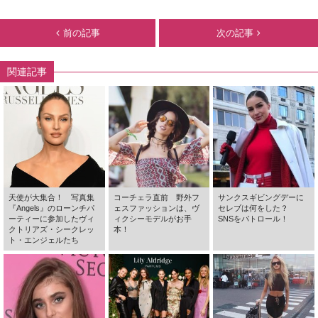
前の記事
次の記事
関連記事
天使が大集合！ 写真集
コーチェラ直前 野外フ
サンクスギビングデーに
『Angels』のローンチパ
ェスファッションは、ヴ
セレブは何をした？
ーティーに参加したヴィ
ィクシーモデルがお手
SNSをパトロール！
クトリアズ・シークレッ
本！
ト・エンジェルたち