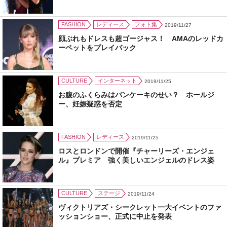
FASHION
レディース
フォト集
2019/11/27
顔ぶれもドレスも超ゴージャス！ AMAのレッドカ
ーペットをプレイバック
CULTURE
インターネット
2019/11/25
お腹のふくらみはパンケーキのせい？ ホールジ
ー、妊娠疑惑を否定
FASHION
レディース
2019/11/25
ロスとロンドンで開催『チャーリーズ・エンジェ
ル』プレミア 強く美しいエンジェルのドレス姿
CULTURE
ステージ
2019/11/24
ヴィクトリアズ・シークレット一大イベントのファ
ッションショー、正式に中止を発表