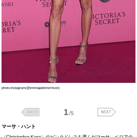
photo:instagram(@emmajademorrison)
1
/5
マーサ・ハント
〈Christopher Kane〉のピンクドレスを選んだマーサ。ベロアの