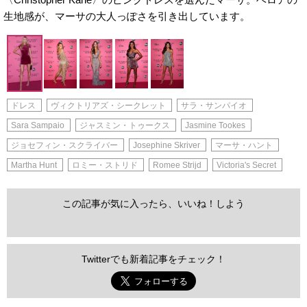
生地感が、マーサの大人っぽさを引き出しています。
ドレス
ヴィクトリアズ・シークレット
サラ・サンパイオ
Sara Sampaio
ジャスミン・トゥークス
Jasmine Tookes
ジョセフィン・スクライバー
Josephine Skriver
マーサ・ハント
Martha Hunt
ロミー・ストリド
Romee Strijd
Victoria's Secret
この記事が気に入ったら、いいね！しよう
Twitterでも新着記事をチェック！