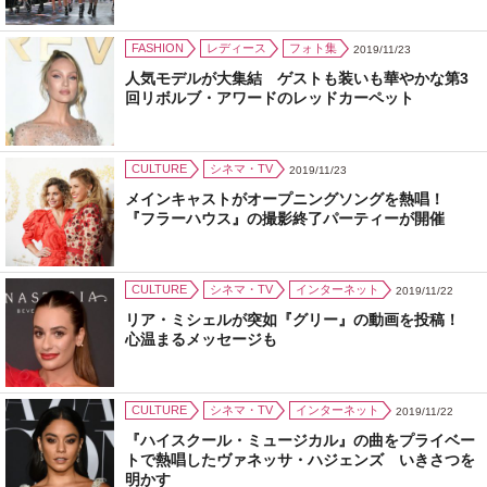
FASHION
レディース
フォト集
2019/11/23
人気モデルが大集結 ゲストも装いも華やかな第3
回リボルブ・アワードのレッドカーペット
CULTURE
シネマ・TV
2019/11/23
メインキャストがオープニングソングを熱唱！
『フラーハウス』の撮影終了パーティーが開催
CULTURE
シネマ・TV
インターネット
2019/11/22
リア・ミシェルが突如『グリー』の動画を投稿！
心温まるメッセージも
CULTURE
シネマ・TV
インターネット
2019/11/22
『ハイスクール・ミュージカル』の曲をプライベー
トで熱唱したヴァネッサ・ハジェンズ いきさつを
明かす