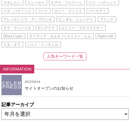
マネしたい
スニーカー
キアラ・フェラーニ
ジジ・ハディッド
ベラ・ハディッド
コート
ロミー・ストリド
バースディ
アレッサンドラ・アンブロジオ
ケンダル・ジェンナー
ブラック
サラ・サンパイオ
ゼンデイヤ
エミリー・ラタコウスキー
Olivia Culpo
オリヴィア・カルポ
テイラー・ヒル
Taylor Hill
リタ・オラ
シェイ・ミッチェル
人気キーワード一覧
INFORMATION
2017/02/14
サイトオープンのお知らせ
記事アーカイブ