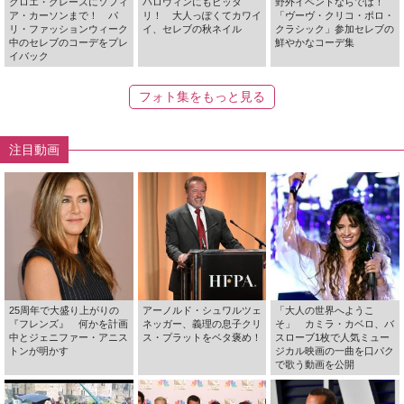
クロエ・グレースにソフィ
ハロウィンにもピッタ
野外イベントならでは！
ア・カーソンまで！ パ
リ！ 大人っぽくてカワイ
「ヴーヴ・クリコ・ポロ・
リ・ファッションウィーク
イ、セレブの秋ネイル
クラシック」参加セレブの
中のセレブのコーデをプレ
鮮やかなコーデ集
イバック
フォト集をもっと見る
注目動画
25周年で大盛り上がりの
アーノルド・シュワルツェ
「大人の世界へようこ
『フレンズ』 何かを計画
ネッガー、義理の息子クリ
そ」 カミラ・カベロ、バ
中とジェニファー・アニス
ス・プラットをベタ褒め！
スローブ1枚で人気ミュー
トンが明かす
ジカル映画の一曲を口パク
で歌う動画を公開