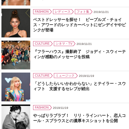
FASHION
レディース
フォト集
2019/11/21
ベストドレッサーを探せ！ ピープルズ・チョイ
ス・アワードのレッドカーペットにゼンデイヤやピ
ンクが登場
CULTURE
シネマ・TV
2019/11/21
『フラーハウス』撮影終了 ジョディ・スウィーテ
ィンが感動のメッセージを投稿
CULTURE
ミュージック
2019/11/19
「どうしたらいいかわからない」とテイラー・スウ
ィフト 支援するセレブが続出
FASHION
2019/11/19
やっぱりラブラブ！ リリ・ラインハート、恋人コ
ール・スプラウスとの濃厚キスショットを公開