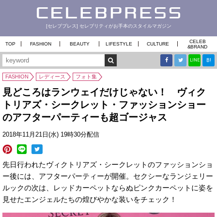
[セレブプレス] セレブリティがお手本のスタイルマガジン
CELEB
TOP
FASHION
BEAUTY
LIFESTYLE
CULTURE
&
BRAND
B!
LINE
FASHION
レディース
フォト集
見どころはランウェイだけじゃない！ ヴィク
トリアズ・シークレット・ファッションショー
のアフターパーティーも超ゴージャス
2018年11月21日(水) 19時30分配信
先日行われたヴィクトリアズ・シークレットのファッションショ
ー後には、アフターパーティーが開催。セクシーなランジェリー
ルックの次は、レッドカーペットならぬピンクカーペットに姿を
見せたエンジェルたちの煌びやかな装いをチェック！