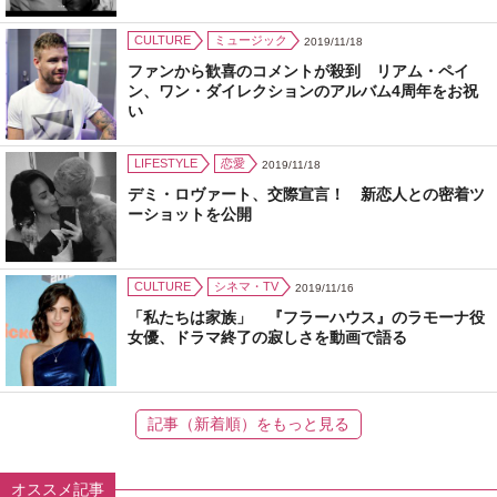
CULTURE
ミュージック
2019/11/18
ファンから歓喜のコメントが殺到 リアム・ペイ
ン、ワン・ダイレクションのアルバム4周年をお祝
い
LIFESTYLE
恋愛
2019/11/18
デミ・ロヴァート、交際宣言！ 新恋人との密着ツ
ーショットを公開
CULTURE
シネマ・TV
2019/11/16
「私たちは家族」 『フラーハウス』のラモーナ役
女優、ドラマ終了の寂しさを動画で語る
記事（新着順）をもっと見る
オススメ記事