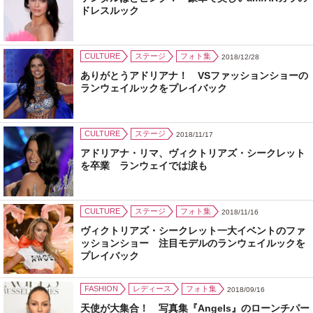
ドレスルック
CULTURE
ステージ
フォト集
2018/12/28
ありがとうアドリアナ！ VSファッションショーの
ランウェイルックをプレイバック
CULTURE
ステージ
2018/11/17
アドリアナ・リマ、ヴィクトリアズ・シークレット
を卒業 ランウェイでは涙も
CULTURE
ステージ
フォト集
2018/11/16
ヴィクトリアズ・シークレット一大イベントのファ
ッションショー 注目モデルのランウェイルックを
プレイバック
FASHION
レディース
フォト集
2018/09/16
天使が大集合！ 写真集『Angels』のローンチパー