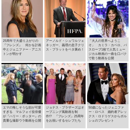
25周年で大盛り上がりの
アーノルド・シュワルツェ
「大人の世界へようこ
『フレンズ』 何かを計画
ネッガー、義理の息子クリ
そ」 カミラ・カベロ、バ
中とジェニファー・アニス
ス・プラットをベタ褒め！
スローブ1枚で人気ミュー
トンが明かす
ジカル映画の一曲を口パク
で歌う動画を公開
エマの悔しそうな顔が可愛
ジョナス・ブラザーズはオ
50歳になったジェニファ
すぎる マルフォイ役俳優
ープニング風動画を制
ー・ロペス 婚約者アレッ
が『ハリー・ポッター』の
作!? 『フレンズ』25周年
クス・ロドリゲスからポル
貴重な撮影ウラ動画を公開
をお祝いするセレブたち
シェのプレゼント