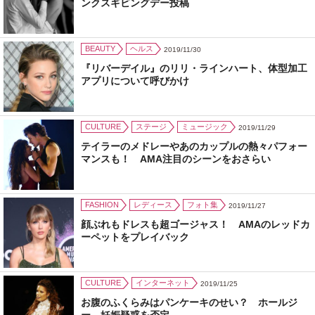
ンクスギビングデー投稿
BEAUTY
ヘルス
2019/11/30
『リバーデイル』のリリ・ラインハート、体型加工
アプリについて呼びかけ
CULTURE
ステージ
ミュージック
2019/11/29
テイラーのメドレーやあのカップルの熱々パフォー
マンスも！ AMA注目のシーンをおさらい
FASHION
レディース
フォト集
2019/11/27
顔ぶれもドレスも超ゴージャス！ AMAのレッドカ
ーペットをプレイバック
CULTURE
インターネット
2019/11/25
お腹のふくらみはパンケーキのせい？ ホールジ