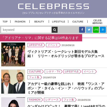
[セレブプレス] セレブリティがお手本のスタイルマガジン
CELEB
TOP
FASHION
BEAUTY
LIFESTYLE
CULTURE
&
BRAND
B!
LINE
「アドリアナ・リマ」に関する記事は14件あります
LIFESTYLE
イベント
2019/09/16
ヴィクトリアズ・シークレット新旧モデル大集
結！ リリー・オルドリッジが香水をプロデュース
CULTURE
シネマ・TV
LIFESTYLE
イベント
フォト集
2019/07/29
アカデミー級の豪華な顔ぶれ！ 映画『ワンス・ア
ポン・ア・タイム・イン・ア・ハリウッド』のプレ
ミアが開催
FASHION
レディース
フォト集
2019/05/29
ケンダルはどピンク！ 豪華で美しいamfARガラの