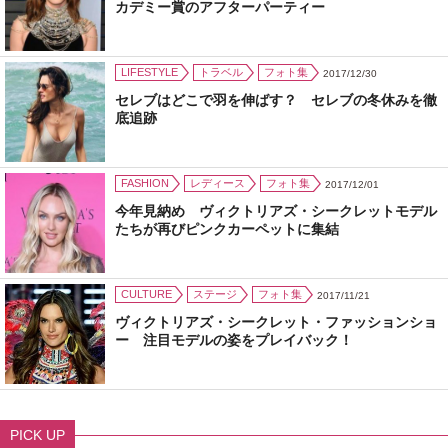
カデミー賞のアフターパーティー
LIFESTYLE
トラベル
フォト集
2017/12/30
セレブはどこで羽を伸ばす？ セレブの冬休みを徹
底追跡
FASHION
レディース
フォト集
2017/12/01
今年見納め ヴィクトリアズ・シークレットモデル
たちが再びピンクカーペットに集結
CULTURE
ステージ
フォト集
2017/11/21
ヴィクトリアズ・シークレット・ファッションショ
ー 注目モデルの姿をプレイバック！
PICK UP