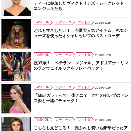
ティーに参加したヴィクトリアズ・シークレット・
エンジェルたち
FASHION
レディース
フォト集
2018/06/28
どれもマネしたい！ 今夏大人気アイテム、PVCシ
ューズを使ったオシャレセレブのベストコーデ
FASHION
レディース
フォト集
2018/06/20
祝37歳！ ベテランエンジェル、アドリアナ・リマ
のランウェイルックをプレイバック！
FASHION
レディース
フォト集
2018/04/26
「METガラ」って一体ナニ？ 昨年のセレブのドレ
ス姿と一緒にチェック！
FASHION
レディース
フォト集
2018/03/08
こちらも見どころ！ 顔ぶれも装いも豪華だったア