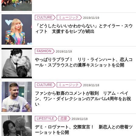
CULTURE
ミュージック
2019/11/19
「どうしたらいいかわからない」とテイラー・スウ
ィフト 支援するセレブが続出
FASHION
2019/11/19
やっぱりラブラブ！ リリ・ラインハート、恋人コ
ール・スプラウスとの濃厚キスショットを公開
CULTURE
ミュージック
2019/11/18
ファンから歓喜のコメントが殺到 リアム・ペイ
ン、ワン・ダイレクションのアルバム4周年をお祝
い
LIFESTYLE
恋愛
2019/11/18
デミ・ロヴァート、交際宣言！ 新恋人との密着ツ
ーショットを公開