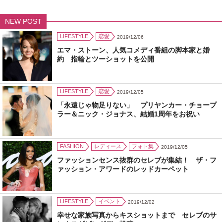
NEW POST
LIFESTYLE
恋愛
2019/12/06
エマ・ストーン、人気コメディ番組の脚本家と婚
約 指輪とツーショットを公開
LIFESTYLE
恋愛
2019/12/05
「永遠じゃ物足りない」 プリヤンカー・チョープ
ラー＆ニック・ジョナス、結婚1周年をお祝い
FASHION
レディース
フォト集
2019/12/05
ファッションセンス抜群のセレブが集結！ ザ・フ
ァッション・アワードのレッドカーペット
LIFESTYLE
イベント
2019/12/02
幸せな家族写真からキスショットまで セレブのサ