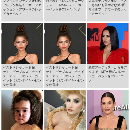
ファッションセンス抜群の
顔ぶれもドレスも超ゴージ
人気モデルが大集結 ゲス
セレブが集結！ ザ・ファ
ャス！ AMAのレッドカ
トも装いも華やかな第3回
ッション・アワードのレッ
ーペットをプレイバック
リボルブ・アワードのレッ
ドカーペット
ドカーペット
ベストドレッサーを探
ベストドレッサーを探
豪華アーティストからモデ
せ！ ピープルズ・チョイ
せ！ ピープルズ・チョイ
ルまで MTV EMAのレッ
ス・アワードのレッドカー
ス・アワードのレッドカー
ドカーペットをプレイバッ
ペットにゼンデイヤやピン
ペットにゼンデイヤやピン
ク
クが登場
クが登場