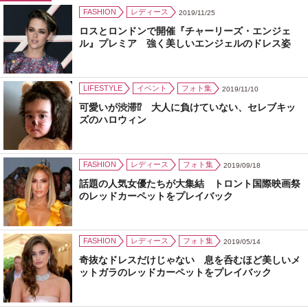
FASHION
レディース
2019/11/25
ロスとロンドンで開催『チャーリーズ・エンジェ
ル』プレミア 強く美しいエンジェルのドレス姿
LIFESTYLE
イベント
フォト集
2019/11/10
可愛いが渋滞⁉ 大人に負けていない、セレブキッ
ズのハロウィン
FASHION
レディース
フォト集
2019/09/18
話題の人気女優たちが大集結 トロント国際映画祭
のレッドカーペットをプレイバック
FASHION
レディース
フォト集
2019/05/14
奇抜なドレスだけじゃない 息を呑むほど美しいメ
ットガラのレッドカーペットをプレイバック