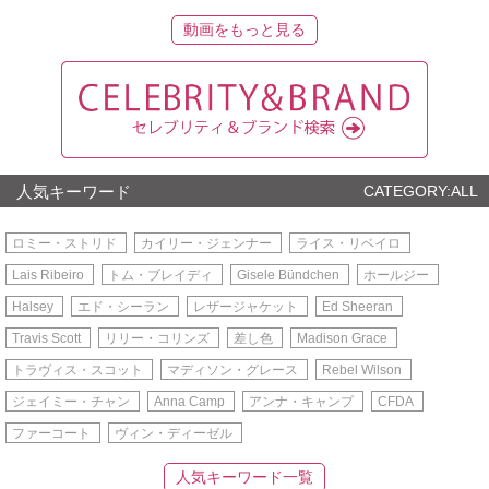
動画をもっと見る
人気キーワード
CATEGORY:ALL
ロミー・ストリド
カイリー・ジェンナー
ライス・リベイロ
Lais Ribeiro
トム・ブレイディ
Gisele Bündchen
ホールジー
Halsey
エド・シーラン
レザージャケット
Ed Sheeran
Travis Scott
リリー・コリンズ
差し色
Madison Grace
トラヴィス・スコット
マディソン・グレース
Rebel Wilson
ジェイミー・チャン
Anna Camp
アンナ・キャンプ
CFDA
ファーコート
ヴィン・ディーゼル
人気キーワード一覧