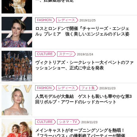
ー、妊娠疑惑を否定
FASHION
レディース
2019/11/25
ロスとロンドンで開催『チャーリーズ・エンジェ
ル』プレミア 強く美しいエンジェルのドレス姿
CULTURE
ステージ
2019/11/24
ヴィクトリアズ・シークレット一大イベントのファ
ッションショー、正式に中止を発表
FASHION
レディース
フォト集
2019/11/23
人気モデルが大集結 ゲストも装いも華やかな第3
回リボルブ・アワードのレッドカーペット
CULTURE
シネマ・TV
2019/11/23
メインキャストがオープニングソングを熱唱！
『フラーハウス』の撮影終了パーティーが開催