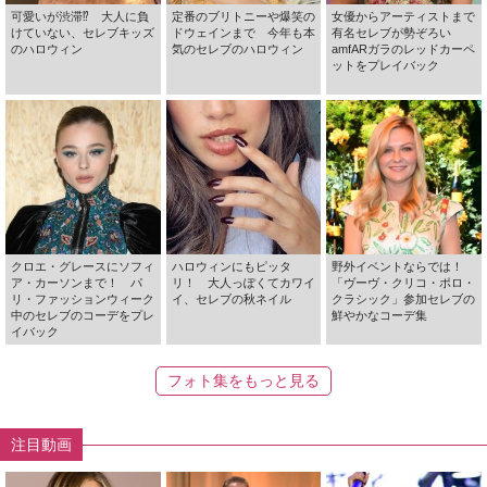
可愛いが渋滞⁉ 大人に負
定番のブリトニーや爆笑の
女優からアーティストまで
けていない、セレブキッズ
ドウェインまで 今年も本
有名セレブが勢ぞろい
のハロウィン
気のセレブのハロウィン
amfARガラのレッドカーペ
ットをプレイバック
クロエ・グレースにソフィ
ハロウィンにもピッタ
野外イベントならでは！
ア・カーソンまで！ パ
リ！ 大人っぽくてカワイ
「ヴーヴ・クリコ・ポロ・
リ・ファッションウィーク
イ、セレブの秋ネイル
クラシック」参加セレブの
中のセレブのコーデをプレ
鮮やかなコーデ集
イバック
フォト集をもっと見る
注目動画