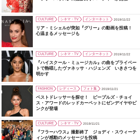
CULTURE
シネマ・TV
インターネット
2019/11/22
リア・ミシェルが突如『グリー』の動画を投稿！
心温まるメッセージも
CULTURE
シネマ・TV
インターネット
2019/11/22
『ハイスクール・ミュージカル』の曲をプライベー
トで熱唱したヴァネッサ・ハジェンズ いきさつを
明かす
FASHION
レディース
フォト集
2019/11/21
ベストドレッサーを探せ！ ピープルズ・チョイ
ス・アワードのレッドカーペットにゼンデイヤやピ
ンクが登場
CULTURE
シネマ・TV
2019/11/21
『フラーハウス』撮影終了 ジョディ・スウィーテ
ィンが感動のメッセージを投稿