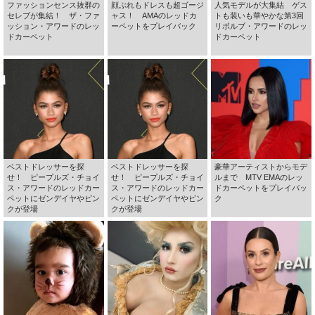
ファッションセンス抜群の
顔ぶれもドレスも超ゴージ
人気モデルが大集結 ゲス
セレブが集結！ ザ・ファ
ャス！ AMAのレッドカ
トも装いも華やかな第3回
ッション・アワードのレッ
ーペットをプレイバック
リボルブ・アワードのレッ
ドカーペット
ドカーペット
ベストドレッサーを探
ベストドレッサーを探
豪華アーティストからモデ
せ！ ピープルズ・チョイ
せ！ ピープルズ・チョイ
ルまで MTV EMAのレッ
ス・アワードのレッドカー
ス・アワードのレッドカー
ドカーペットをプレイバッ
ペットにゼンデイヤやピン
ペットにゼンデイヤやピン
ク
クが登場
クが登場