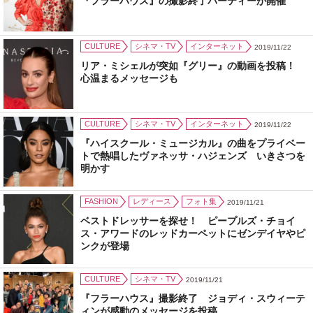
『フラーハウス』の撮影終了パーティーが開催
CULTURE
シネマ・TV
インターネット
2019/11/22
リア・ミシェルが突如『グリー』の動画を投稿！
心温まるメッセージも
CULTURE
シネマ・TV
インターネット
2019/11/22
『ハイスクール・ミュージカル』の曲をプライベー
トで熱唱したヴァネッサ・ハジェンズ いきさつを
明かす
FASHION
レディース
フォト集
2019/11/21
ベストドレッサーを探せ！ ピープルズ・チョイ
ス・アワードのレッドカーペットにゼンデイヤやピ
ンクが登場
CULTURE
シネマ・TV
2019/11/21
『フラーハウス』撮影終了 ジョディ・スウィーテ
ィンが感動のメッセージを投稿