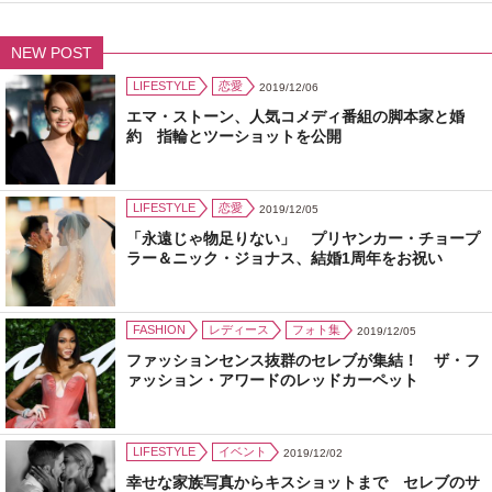
NEW POST
LIFESTYLE
恋愛
2019/12/06
エマ・ストーン、人気コメディ番組の脚本家と婚
約 指輪とツーショットを公開
LIFESTYLE
恋愛
2019/12/05
「永遠じゃ物足りない」 プリヤンカー・チョープ
ラー＆ニック・ジョナス、結婚1周年をお祝い
FASHION
レディース
フォト集
2019/12/05
ファッションセンス抜群のセレブが集結！ ザ・フ
ァッション・アワードのレッドカーペット
LIFESTYLE
イベント
2019/12/02
幸せな家族写真からキスショットまで セレブのサ