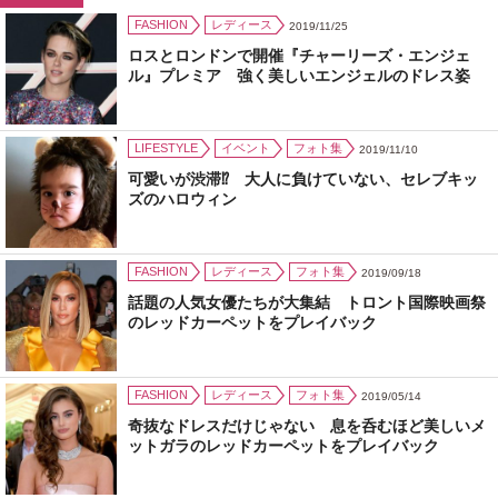
FASHION
レディース
2019/11/25
ロスとロンドンで開催『チャーリーズ・エンジェ
ル』プレミア 強く美しいエンジェルのドレス姿
LIFESTYLE
イベント
フォト集
2019/11/10
可愛いが渋滞⁉ 大人に負けていない、セレブキッ
ズのハロウィン
FASHION
レディース
フォト集
2019/09/18
話題の人気女優たちが大集結 トロント国際映画祭
のレッドカーペットをプレイバック
FASHION
レディース
フォト集
2019/05/14
奇抜なドレスだけじゃない 息を呑むほど美しいメ
ットガラのレッドカーペットをプレイバック