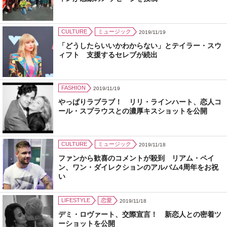
CULTURE
ミュージック
2019/11/19
「どうしたらいいかわからない」とテイラー・スウ
ィフト 支援するセレブが続出
FASHION
2019/11/19
やっぱりラブラブ！ リリ・ラインハート、恋人コ
ール・スプラウスとの濃厚キスショットを公開
CULTURE
ミュージック
2019/11/18
ファンから歓喜のコメントが殺到 リアム・ペイ
ン、ワン・ダイレクションのアルバム4周年をお祝
い
LIFESTYLE
恋愛
2019/11/18
デミ・ロヴァート、交際宣言！ 新恋人との密着ツ
ーショットを公開