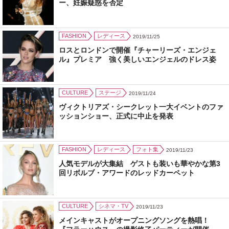
ー、妊娠疑惑を否定
FASHION
レディース
2019/11/25
ロスとロンドンで開催『チャーリーズ・エンジェ
ル』プレミア 強く美しいエンジェルのドレス姿
CULTURE
ステージ
2019/11/24
ヴィクトリアズ・シークレット一大イベントのファ
ッションショー、正式に中止を発表
FASHION
レディース
フォト集
2019/11/23
人気モデルが大集結 ゲストも装いも華やかな第3
回リボルブ・アワードのレッドカーペット
CULTURE
シネマ・TV
2019/11/23
メインキャストがオープニングソングを熱唱！