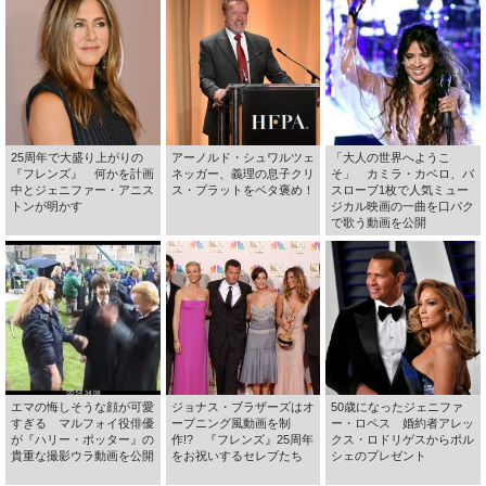
25周年で大盛り上がりの
アーノルド・シュワルツェ
「大人の世界へようこ
『フレンズ』 何かを計画
ネッガー、義理の息子クリ
そ」 カミラ・カベロ、バ
中とジェニファー・アニス
ス・プラットをベタ褒め！
スローブ1枚で人気ミュー
トンが明かす
ジカル映画の一曲を口パク
で歌う動画を公開
エマの悔しそうな顔が可愛
ジョナス・ブラザーズはオ
50歳になったジェニファ
すぎる マルフォイ役俳優
ープニング風動画を制
ー・ロペス 婚約者アレッ
が『ハリー・ポッター』の
作!? 『フレンズ』25周年
クス・ロドリゲスからポル
貴重な撮影ウラ動画を公開
をお祝いするセレブたち
シェのプレゼント