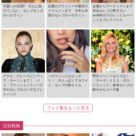
可愛いが渋滞⁉ 大人に負
定番のブリトニーや爆笑の
女優からアーティストまで
けていない、セレブキッズ
ドウェインまで 今年も本
有名セレブが勢ぞろい
のハロウィン
気のセレブのハロウィン
amfARガラのレッドカーペ
ットをプレイバック
クロエ・グレースにソフィ
ハロウィンにもピッタ
野外イベントならでは！
ア・カーソンまで！ パ
リ！ 大人っぽくてカワイ
「ヴーヴ・クリコ・ポロ・
リ・ファッションウィーク
イ、セレブの秋ネイル
クラシック」参加セレブの
中のセレブのコーデをプレ
鮮やかなコーデ集
イバック
フォト集をもっと見る
注目動画