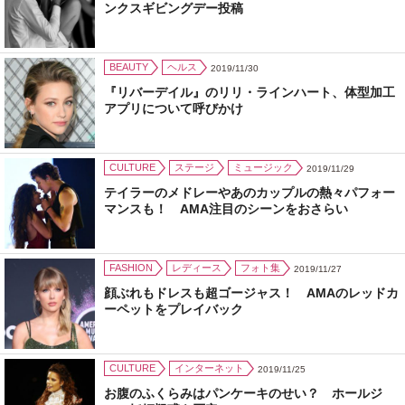
ンクスギビングデー投稿
BEAUTY
ヘルス
2019/11/30
『リバーデイル』のリリ・ラインハート、体型加工
アプリについて呼びかけ
CULTURE
ステージ
ミュージック
2019/11/29
テイラーのメドレーやあのカップルの熱々パフォー
マンスも！ AMA注目のシーンをおさらい
FASHION
レディース
フォト集
2019/11/27
顔ぶれもドレスも超ゴージャス！ AMAのレッドカ
ーペットをプレイバック
CULTURE
インターネット
2019/11/25
お腹のふくらみはパンケーキのせい？ ホールジ