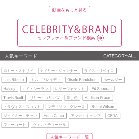
動画をもっと見る
人気キーワード
CATEGORY:ALL
ロミー・ストリド
カイリー・ジェンナー
ライス・リベイロ
Lais Ribeiro
トム・ブレイディ
Gisele Bündchen
ホールジー
Halsey
エド・シーラン
レザージャケット
Ed Sheeran
Travis Scott
リリー・コリンズ
差し色
Madison Grace
トラヴィス・スコット
マディソン・グレース
Rebel Wilson
ジェイミー・チャン
Anna Camp
アンナ・キャンプ
CFDA
ファーコート
ヴィン・ディーゼル
人気キーワード一覧