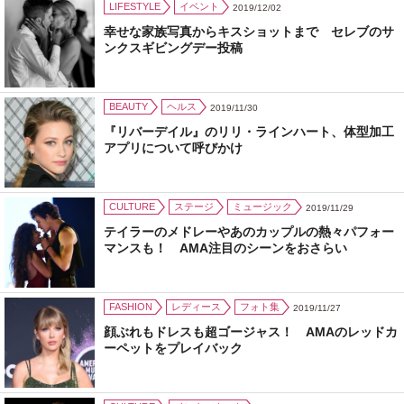
LIFESTYLE
イベント
2019/12/02
幸せな家族写真からキスショットまで セレブのサ
ンクスギビングデー投稿
BEAUTY
ヘルス
2019/11/30
『リバーデイル』のリリ・ラインハート、体型加工
アプリについて呼びかけ
CULTURE
ステージ
ミュージック
2019/11/29
テイラーのメドレーやあのカップルの熱々パフォー
マンスも！ AMA注目のシーンをおさらい
FASHION
レディース
フォト集
2019/11/27
顔ぶれもドレスも超ゴージャス！ AMAのレッドカ
ーペットをプレイバック