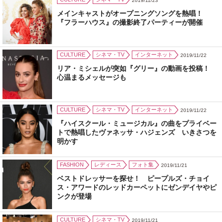
2019/11/23
メインキャストがオープニングソングを熱唱！
『フラーハウス』の撮影終了パーティーが開催
CULTURE
シネマ・TV
インターネット
2019/11/22
リア・ミシェルが突如『グリー』の動画を投稿！
心温まるメッセージも
CULTURE
シネマ・TV
インターネット
2019/11/22
『ハイスクール・ミュージカル』の曲をプライベー
トで熱唱したヴァネッサ・ハジェンズ いきさつを
明かす
FASHION
レディース
フォト集
2019/11/21
ベストドレッサーを探せ！ ピープルズ・チョイ
ス・アワードのレッドカーペットにゼンデイヤやピ
ンクが登場
CULTURE
シネマ・TV
2019/11/21