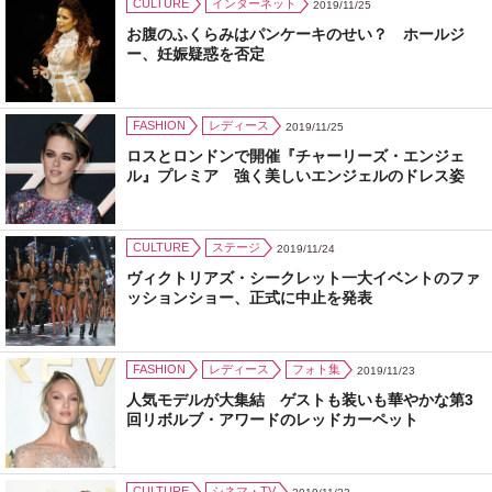
CULTURE
インターネット
2019/11/25
お腹のふくらみはパンケーキのせい？ ホールジ
ー、妊娠疑惑を否定
FASHION
レディース
2019/11/25
ロスとロンドンで開催『チャーリーズ・エンジェ
ル』プレミア 強く美しいエンジェルのドレス姿
CULTURE
ステージ
2019/11/24
ヴィクトリアズ・シークレット一大イベントのファ
ッションショー、正式に中止を発表
FASHION
レディース
フォト集
2019/11/23
人気モデルが大集結 ゲストも装いも華やかな第3
回リボルブ・アワードのレッドカーペット
CULTURE
シネマ・TV