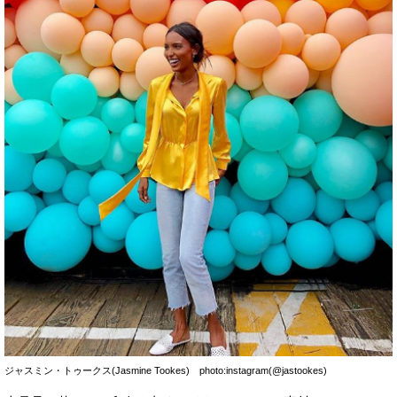
ジャスミン・トゥークス(Jasmine Tookes) photo:instagram(@jastookes)