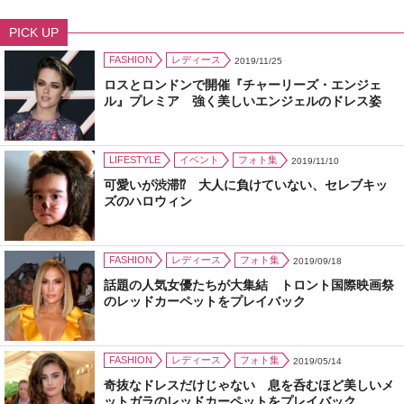
PICK UP
FASHION
レディース
2019/11/25
ロスとロンドンで開催『チャーリーズ・エンジェ
ル』プレミア 強く美しいエンジェルのドレス姿
LIFESTYLE
イベント
フォト集
2019/11/10
可愛いが渋滞⁉ 大人に負けていない、セレブキッ
ズのハロウィン
FASHION
レディース
フォト集
2019/09/18
話題の人気女優たちが大集結 トロント国際映画祭
のレッドカーペットをプレイバック
FASHION
レディース
フォト集
2019/05/14
奇抜なドレスだけじゃない 息を呑むほど美しいメ
ットガラのレッドカーペットをプレイバック