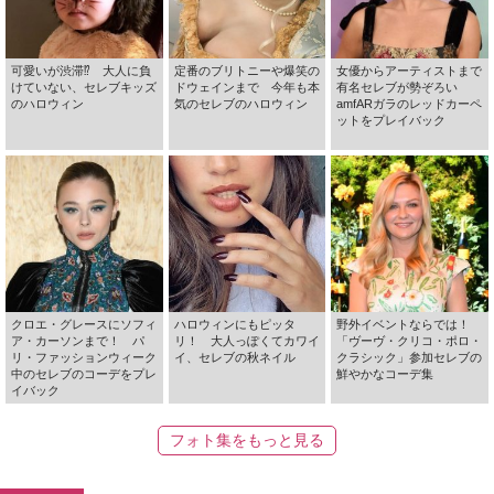
可愛いが渋滞⁉ 大人に負
定番のブリトニーや爆笑の
女優からアーティストまで
けていない、セレブキッズ
ドウェインまで 今年も本
有名セレブが勢ぞろい
のハロウィン
気のセレブのハロウィン
amfARガラのレッドカーペ
ットをプレイバック
クロエ・グレースにソフィ
ハロウィンにもピッタ
野外イベントならでは！
ア・カーソンまで！ パ
リ！ 大人っぽくてカワイ
「ヴーヴ・クリコ・ポロ・
リ・ファッションウィーク
イ、セレブの秋ネイル
クラシック」参加セレブの
中のセレブのコーデをプレ
鮮やかなコーデ集
イバック
フォト集をもっと見る