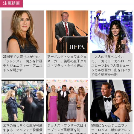
注目動画
25周年で大盛り上がりの
アーノルド・シュワルツェ
「大人の世界へようこ
『フレンズ』 何かを計画
ネッガー、義理の息子クリ
そ」 カミラ・カベロ、バ
中とジェニファー・アニス
ス・プラットをベタ褒め！
スローブ1枚で人気ミュー
トンが明かす
ジカル映画の一曲を口パク
で歌う動画を公開
エマの悔しそうな顔が可愛
ジョナス・ブラザーズはオ
50歳になったジェニファ
すぎる マルフォイ役俳優
ープニング風動画を制
ー・ロペス 婚約者アレッ