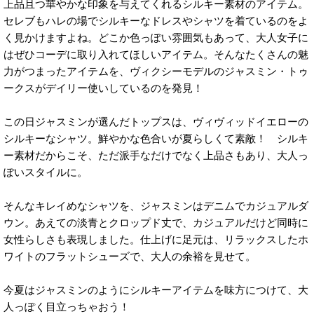
上品且つ華やかな印象を与えてくれるシルキー素材のアイテム。
セレブもハレの場でシルキーなドレスやシャツを着ているのをよ
く見かけますよね。どこか色っぽい雰囲気もあって、大人女子に
はぜひコーデに取り入れてほしいアイテム。そんなたくさんの魅
力がつまったアイテムを、ヴィクシーモデルのジャスミン・トゥ
ークスがデイリー使いしているのを発見！
この日ジャスミンが選んだトップスは、ヴィヴィッドイエローの
シルキーなシャツ。鮮やかな色合いが夏らしくて素敵！ シルキ
ー素材だからこそ、ただ派手なだけでなく上品さもあり、大人っ
ぽいスタイルに。
そんなキレイめなシャツを、ジャスミンはデニムでカジュアルダ
ウン。あえての淡青とクロップド丈で、カジュアルだけど同時に
女性らしさも表現しました。仕上げに足元は、リラックスしたホ
ワイトのフラットシューズで、大人の余裕を見せて。
今夏はジャスミンのようにシルキーアイテムを味方につけて、大
人っぽく目立っちゃおう！