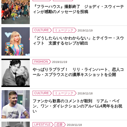
『フラーハウス』撮影終了 ジョディ・スウィーテ
ィンが感動のメッセージを投稿
CULTURE
ミュージック
2019/11/19
「どうしたらいいかわからない」とテイラー・スウ
ィフト 支援するセレブが続出
FASHION
2019/11/19
やっぱりラブラブ！ リリ・ラインハート、恋人コ
ール・スプラウスとの濃厚キスショットを公開
CULTURE
ミュージック
2019/11/18
ファンから歓喜のコメントが殺到 リアム・ペイ
ン、ワン・ダイレクションのアルバム4周年をお祝
い
LIFESTYLE
恋愛
2019/11/18