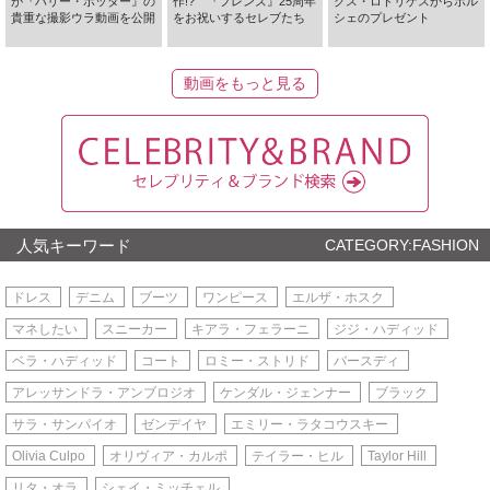
が『ハリー・ポッター』の
作!? 『フレンズ』25周年
クス・ロドリゲスからポル
貴重な撮影ウラ動画を公開
をお祝いするセレブたち
シェのプレゼント
動画をもっと見る
人気キーワード
CATEGORY:FASHION
ドレス
デニム
ブーツ
ワンピース
エルザ・ホスク
マネしたい
スニーカー
キアラ・フェラーニ
ジジ・ハディッド
ベラ・ハディッド
コート
ロミー・ストリド
バースディ
アレッサンドラ・アンブロジオ
ケンダル・ジェンナー
ブラック
サラ・サンパイオ
ゼンデイヤ
エミリー・ラタコウスキー
Olivia Culpo
オリヴィア・カルポ
テイラー・ヒル
Taylor Hill
リタ・オラ
シェイ・ミッチェル