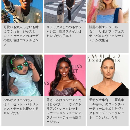
可愛いも大人っぽいも叶
リラックスしつつもオシ
話題の新エンジェル
えてくれる ジャスミ
ャレに 空港スタイルは
も！ リボルブ・フェス
ン・トゥークスのコーデ
セレブがお手本！
ティバルにヴィクシーモ
の差し色はパステルピン
デルが大集合
ク
SNSがグリーンだら
見どころはランウェイだ
天使が大集合！ 写真集
け！ セント・パトリッ
けじゃない！ ヴィクト
『Angels』のローンチパ
クス・デーをお祝いする
リアズ・シークレット・
ーティーに参加したヴィ
セレブたち
ファッションショーのア
クトリアズ・シークレッ
フターパーティーも超ゴ
ト・エンジェルたち
ージャス