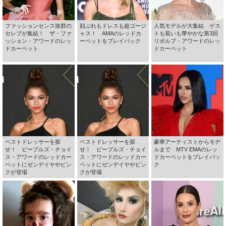
ファッションセンス抜群の
顔ぶれもドレスも超ゴージ
人気モデルが大集結 ゲス
セレブが集結！ ザ・ファ
ャス！ AMAのレッドカ
トも装いも華やかな第3回
ッション・アワードのレッ
ーペットをプレイバック
リボルブ・アワードのレッ
ドカーペット
ドカーペット
ベストドレッサーを探
ベストドレッサーを探
豪華アーティストからモデ
せ！ ピープルズ・チョイ
せ！ ピープルズ・チョイ
ルまで MTV EMAのレッ
ス・アワードのレッドカー
ス・アワードのレッドカー
ドカーペットをプレイバッ
ペットにゼンデイヤやピン
ペットにゼンデイヤやピン
ク
クが登場
クが登場