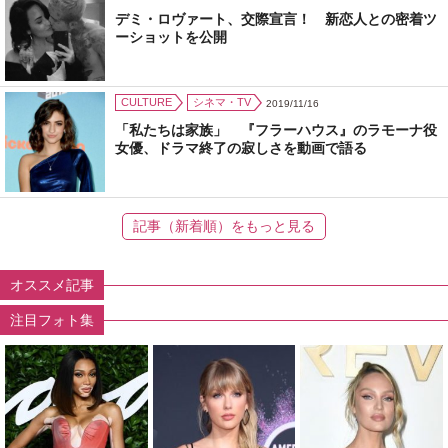
デミ・ロヴァート、交際宣言！ 新恋人との密着ツ
ーショットを公開
CULTURE
シネマ・TV
2019/11/16
「私たちは家族」 『フラーハウス』のラモーナ役
女優、ドラマ終了の寂しさを動画で語る
記事（新着順）をもっと見る
オススメ記事
注目フォト集