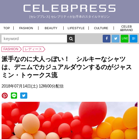
[セレブプレス] セレブリティがお手本のスタイルマガジン
CELEB
TOP
FASHION
BEAUTY
LIFESTYLE
CULTURE
&
BRAND
B!
LINE
FASHION
レディース
派手なのに大人っぽい！ シルキーなシャツ
は、デニムでカジュアルダウンするのがジャス
ミン・トゥークス流
2018年07月14日(土) 12時00分配信