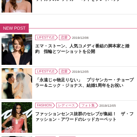
NEW POST
LIFESTYLE
恋愛
2019/12/06
エマ・ストーン、人気コメディ番組の脚本家と婚
約 指輪とツーショットを公開
LIFESTYLE
恋愛
2019/12/05
「永遠じゃ物足りない」 プリヤンカー・チョープ
ラー＆ニック・ジョナス、結婚1周年をお祝い
FASHION
レディース
フォト集
2019/12/05
ファッションセンス抜群のセレブが集結！ ザ・フ
ァッション・アワードのレッドカーペット