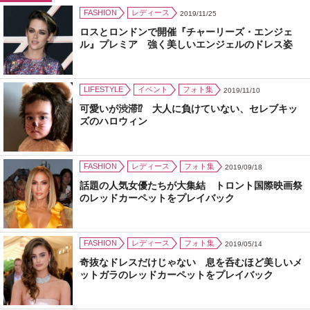
FASHION
レディース
2019/11/25
ロスとロンドンで開催『チャーリーズ・エンジェ
ル』プレミア 強く美しいエンジェルのドレス姿
LIFESTYLE
イベント
フォト集
2019/11/10
可愛いが渋滞⁉ 大人に負けていない、セレブキッ
ズのハロウィン
FASHION
レディース
フォト集
2019/09/18
話題の人気女優たちが大集結 トロント国際映画祭
のレッドカーペットをプレイバック
FASHION
レディース
フォト集
2019/05/14
奇抜なドレスだけじゃない 息を呑むほど美しいメ
ットガラのレッドカーペットをプレイバック