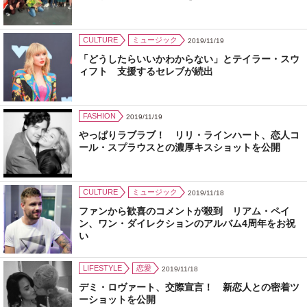
CULTURE
ミュージック
2019/11/19
「どうしたらいいかわからない」とテイラー・スウ
ィフト 支援するセレブが続出
FASHION
2019/11/19
やっぱりラブラブ！ リリ・ラインハート、恋人コ
ール・スプラウスとの濃厚キスショットを公開
CULTURE
ミュージック
2019/11/18
ファンから歓喜のコメントが殺到 リアム・ペイ
ン、ワン・ダイレクションのアルバム4周年をお祝
い
LIFESTYLE
恋愛
2019/11/18
デミ・ロヴァート、交際宣言！ 新恋人との密着ツ
ーショットを公開