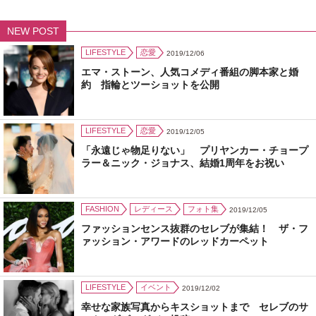
NEW POST
LIFESTYLE
恋愛
2019/12/06
エマ・ストーン、人気コメディ番組の脚本家と婚
約 指輪とツーショットを公開
LIFESTYLE
恋愛
2019/12/05
「永遠じゃ物足りない」 プリヤンカー・チョープ
ラー＆ニック・ジョナス、結婚1周年をお祝い
FASHION
レディース
フォト集
2019/12/05
ファッションセンス抜群のセレブが集結！ ザ・フ
ァッション・アワードのレッドカーペット
LIFESTYLE
イベント
2019/12/02
幸せな家族写真からキスショットまで セレブのサ