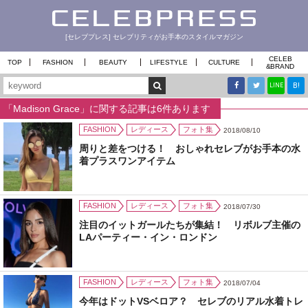
[セレブプレス] セレブリティがお手本のスタイルマガジン
CELEB
TOP
FASHION
BEAUTY
LIFESTYLE
CULTURE
&
BRAND
B!
LINE
「Madison Grace」に関する記事は6件あります
FASHION
レディース
フォト集
2018/08/10
周りと差をつける！ おしゃれセレブがお手本の水
着プラスワンアイテム
FASHION
レディース
フォト集
2018/07/30
注目のイットガールたちが集結！ リボルブ主催の
LAパーティー・イン・ロンドン
FASHION
レディース
フォト集
2018/07/04
今年はドットVSベロア？ セレブのリアル水着トレ