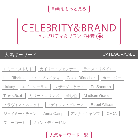
動画をもっと見る
人気キーワード
CATEGORY:ALL
ロミー・ストリド
カイリー・ジェンナー
ライス・リベイロ
Lais Ribeiro
トム・ブレイディ
Gisele Bündchen
ホールジー
Halsey
エド・シーラン
レザージャケット
Ed Sheeran
Travis Scott
リリー・コリンズ
差し色
Madison Grace
トラヴィス・スコット
マディソン・グレース
Rebel Wilson
ジェイミー・チャン
Anna Camp
アンナ・キャンプ
CFDA
ファーコート
ヴィン・ディーゼル
人気キーワード一覧