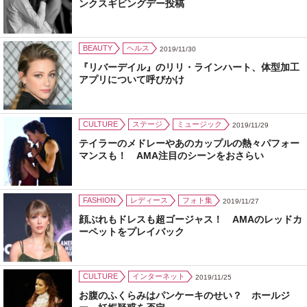
ンクスギビングデー投稿
BEAUTY
ヘルス
2019/11/30
『リバーデイル』のリリ・ラインハート、体型加工
アプリについて呼びかけ
CULTURE
ステージ
ミュージック
2019/11/29
テイラーのメドレーやあのカップルの熱々パフォー
マンスも！ AMA注目のシーンをおさらい
FASHION
レディース
フォト集
2019/11/27
顔ぶれもドレスも超ゴージャス！ AMAのレッドカ
ーペットをプレイバック
CULTURE
インターネット
2019/11/25
お腹のふくらみはパンケーキのせい？ ホールジ