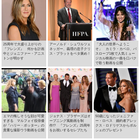
25周年で大盛り上がりの
アーノルド・シュワルツェ
「大人の世界へようこ
『フレンズ』 何かを計画
ネッガー、義理の息子クリ
そ」 カミラ・カベロ、バ
中とジェニファー・アニス
ス・プラットをベタ褒め！
スローブ1枚で人気ミュー
トンが明かす
ジカル映画の一曲を口パク
で歌う動画を公開
エマの悔しそうな顔が可愛
ジョナス・ブラザーズはオ
50歳になったジェニファ
すぎる マルフォイ役俳優
ープニング風動画を制
ー・ロペス 婚約者アレッ
が『ハリー・ポッター』の
作!? 『フレンズ』25周年
クス・ロドリゲスからポル
貴重な撮影ウラ動画を公開
をお祝いするセレブたち
シェのプレゼント