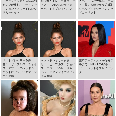
ファッションセンス抜群の
顔ぶれもドレスも超ゴージ
人気モデルが大集結 ゲス
セレブが集結！ ザ・ファ
ャス！ AMAのレッドカ
トも装いも華やかな第3回
ッション・アワードのレッ
ーペットをプレイバック
リボルブ・アワードのレッ
ドカーペット
ドカーペット
ベストドレッサーを探
ベストドレッサーを探
豪華アーティストからモデ
せ！ ピープルズ・チョイ
せ！ ピープルズ・チョイ
ルまで MTV EMAのレッ
ス・アワードのレッドカー
ス・アワードのレッドカー
ドカーペットをプレイバッ
ペットにゼンデイヤやピン
ペットにゼンデイヤやピン
ク
クが登場
クが登場