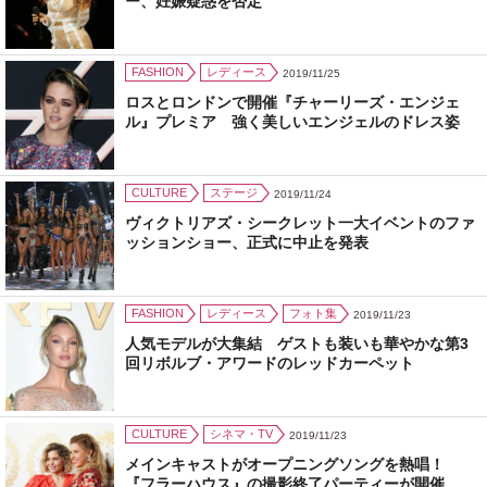
ー、妊娠疑惑を否定
FASHION
レディース
2019/11/25
ロスとロンドンで開催『チャーリーズ・エンジェ
ル』プレミア 強く美しいエンジェルのドレス姿
CULTURE
ステージ
2019/11/24
ヴィクトリアズ・シークレット一大イベントのファ
ッションショー、正式に中止を発表
FASHION
レディース
フォト集
2019/11/23
人気モデルが大集結 ゲストも装いも華やかな第3
回リボルブ・アワードのレッドカーペット
CULTURE
シネマ・TV
2019/11/23
メインキャストがオープニングソングを熱唱！
『フラーハウス』の撮影終了パーティーが開催