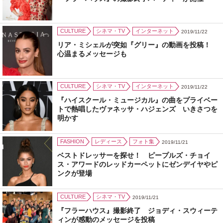
CULTURE
シネマ・TV
インターネット
2019/11/22
リア・ミシェルが突如『グリー』の動画を投稿！
心温まるメッセージも
CULTURE
シネマ・TV
インターネット
2019/11/22
『ハイスクール・ミュージカル』の曲をプライベー
トで熱唱したヴァネッサ・ハジェンズ いきさつを
明かす
FASHION
レディース
フォト集
2019/11/21
ベストドレッサーを探せ！ ピープルズ・チョイ
ス・アワードのレッドカーペットにゼンデイヤやピ
ンクが登場
CULTURE
シネマ・TV
2019/11/21
『フラーハウス』撮影終了 ジョディ・スウィーテ
ィンが感動のメッセージを投稿