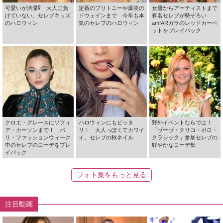
可愛いが渋滞⁉ 大人に負
定番のブリトニーや爆笑の
女優からアーティストまで
けていない、セレブキッズ
ドウェインまで 今年も本
有名セレブが勢ぞろい
のハロウィン
気のセレブのハロウィン
amfARガラのレッドカーペ
ットをプレイバック
クロエ・グレースにソフィ
ハロウィンにもピッタ
野外イベントならでは！
ア・カーソンまで！ パ
リ！ 大人っぽくてカワイ
「ヴーヴ・クリコ・ポロ・
リ・ファッションウィーク
イ、セレブの秋ネイル
クラシック」参加セレブの
中のセレブのコーデをプレ
鮮やかなコーデ集
イバック
フォト集をもっと見る
注目動画