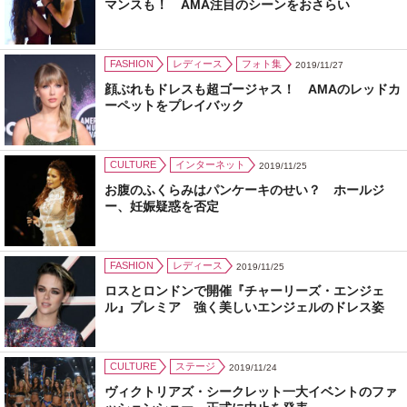
マンスも！ AMA注目のシーンをおさらい
FASHION
レディース
フォト集
2019/11/27
顔ぶれもドレスも超ゴージャス！ AMAのレッドカ
ーペットをプレイバック
CULTURE
インターネット
2019/11/25
お腹のふくらみはパンケーキのせい？ ホールジ
ー、妊娠疑惑を否定
FASHION
レディース
2019/11/25
ロスとロンドンで開催『チャーリーズ・エンジェ
ル』プレミア 強く美しいエンジェルのドレス姿
CULTURE
ステージ
2019/11/24
ヴィクトリアズ・シークレット一大イベントのファ