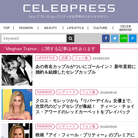
[セレブプレス] セレブリティがお手本のスタイルマガジン
CELEB
TOP
FASHION
BEAUTY
LIFESTYLE
CULTURE
&
BRAND
B!
LINE
「Meghan Trainor」に関する記事は4件あります
LIFESTYLE
恋愛
フォト集
2019/01/03
あの有名カップルがついにゴールイン！ 新年直前に
婚約＆結婚したセレブカップル
FASHION
レディース
フォト集
2018/08/18
クロエ・モレッツから『リバーデイル』女優まで、
次世代のビッグセレブが集結！ ティーン・チョイ
ス・アワードのレッドカーペットをプレイバック
FASHION
レディース
フォト集
2018/05/04
映画『アイ・フィール・プリティー』のプレミアに