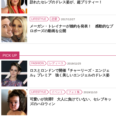
訪れたセレブのドレス姿が、超プリティー！
LIFESTYLE
恋愛
2017/12/27
メーガン・トレイナーが婚約を発表！ 感動的なプ
ロポーズの動画を公開
PICK UP
FASHION
レディース
2019/11/25
ロスとロンドンで開催『チャーリーズ・エンジェ
ル』プレミア 強く美しいエンジェルのドレス姿
LIFESTYLE
イベント
フォト集
2019/11/10
可愛いが渋滞⁉ 大人に負けていない、セレブキッ
ズのハロウィン