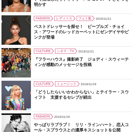
明かす
FASHION
レディース
フォト集
2019/11/21
ベストドレッサーを探せ！ ピープルズ・チョイ
ス・アワードのレッドカーペットにゼンデイヤやピ
ンクが登場
CULTURE
シネマ・TV
2019/11/21
『フラーハウス』撮影終了 ジョディ・スウィーテ
ィンが感動のメッセージを投稿
CULTURE
ミュージック
2019/11/19
「どうしたらいいかわからない」とテイラー・スウ
ィフト 支援するセレブが続出
FASHION
2019/11/19
やっぱりラブラブ！ リリ・ラインハート、恋人コ
ール・スプラウスとの濃厚キスショットを公開