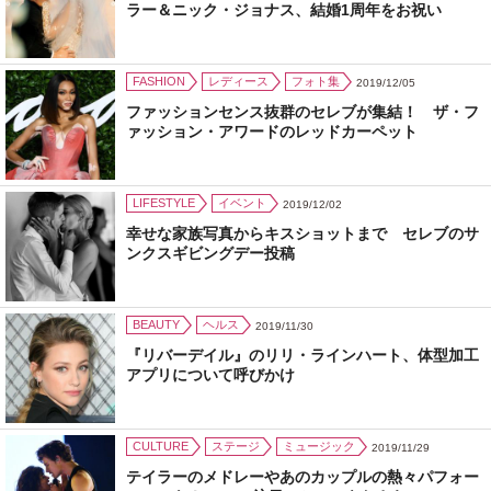
ラー＆ニック・ジョナス、結婚1周年をお祝い
FASHION
レディース
フォト集
2019/12/05
ファッションセンス抜群のセレブが集結！ ザ・フ
ァッション・アワードのレッドカーペット
LIFESTYLE
イベント
2019/12/02
幸せな家族写真からキスショットまで セレブのサ
ンクスギビングデー投稿
BEAUTY
ヘルス
2019/11/30
『リバーデイル』のリリ・ラインハート、体型加工
アプリについて呼びかけ
CULTURE
ステージ
ミュージック
2019/11/29
テイラーのメドレーやあのカップルの熱々パフォー