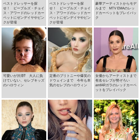
ベストドレッサーを探
ベストドレッサーを探
豪華アーティストからモデ
せ！ ピープルズ・チョイ
せ！ ピープルズ・チョイ
ルまで MTV EMAのレッ
ス・アワードのレッドカー
ス・アワードのレッドカー
ドカーペットをプレイバッ
ペットにゼンデイヤやピン
ペットにゼンデイヤやピン
ク
クが登場
クが登場
可愛いが渋滞⁉ 大人に負
定番のブリトニーや爆笑の
女優からアーティストまで
けていない、セレブキッズ
ドウェインまで 今年も本
有名セレブが勢ぞろい
のハロウィン
気のセレブのハロウィン
amfARガラのレッドカーペ
ットをプレイバック