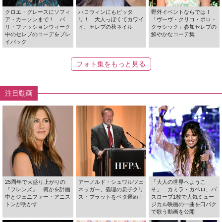
クロエ・グレースにソフィ
ハロウィンにもピッタ
野外イベントならでは！
ア・カーソンまで！ パ
リ！ 大人っぽくてカワイ
「ヴーヴ・クリコ・ポロ・
リ・ファッションウィーク
イ、セレブの秋ネイル
クラシック」参加セレブの
中のセレブのコーデをプレ
鮮やかなコーデ集
イバック
フォト集をもっと見る
注目動画
25周年で大盛り上がりの
アーノルド・シュワルツェ
「大人の世界へようこ
『フレンズ』 何かを計画
ネッガー、義理の息子クリ
そ」 カミラ・カベロ、バ
中とジェニファー・アニス
ス・プラットをベタ褒め！
スローブ1枚で人気ミュー
トンが明かす
ジカル映画の一曲を口パク
で歌う動画を公開