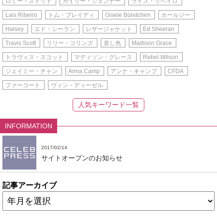
ロミー・ストリド
カイリー・ジェンナー
ライス・リベイロ
Lais Ribeiro
トム・ブレイディ
Gisele Bündchen
ホールジー
Halsey
エド・シーラン
レザージャケット
Ed Sheeran
Travis Scott
リリー・コリンズ
差し色
Madison Grace
トラヴィス・スコット
マディソン・グレース
Rebel Wilson
ジェイミー・チャン
Anna Camp
アンナ・キャンプ
CFDA
ファーコート
ヴィン・ディーゼル
人気キーワード一覧
INFORMATION
2017/02/14
サイトオープンのお知らせ
記事アーカイブ