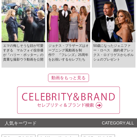
エマの悔しそうな顔が可愛
ジョナス・ブラザーズはオ
50歳になったジェニファ
すぎる マルフォイ役俳優
ープニング風動画を制
ー・ロペス 婚約者アレッ
が『ハリー・ポッター』の
作!? 『フレンズ』25周年
クス・ロドリゲスからポル
貴重な撮影ウラ動画を公開
をお祝いするセレブたち
シェのプレゼント
動画をもっと見る
人気キーワード
CATEGORY:ALL