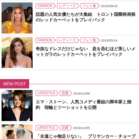
FASHION
レディース
フォト集
2019/09/18
話題の人気女優たちが大集結 トロント国際映画祭
のレッドカーペットをプレイバック
FASHION
レディース
フォト集
2019/05/14
奇抜なドレスだけじゃない 息を呑むほど美しいメ
ットガラのレッドカーペットをプレイバック
NEW POST
LIFESTYLE
恋愛
2019/12/06
エマ・ストーン、人気コメディ番組の脚本家と婚
約 指輪とツーショットを公開
LIFESTYLE
恋愛
2019/12/05
「永遠じゃ物足りない」 プリヤンカー・チョープ