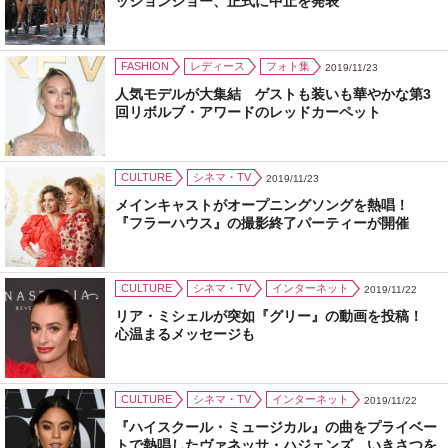
ッションショー、正式に中止を発表
FASHION
レディース
フォト集
2019/11/23
人気モデルが大集結 ゲストも装いも華やかな第3
回リボルブ・アワードのレッドカーペット
CULTURE
シネマ・TV
2019/11/23
メインキャストがオープニングソングを熱唱！
『フラーハウス』の撮影終了パーティーが開催
CULTURE
シネマ・TV
インターネット
2019/11/22
リア・ミシェルが突如『グリー』の動画を投稿！
心温まるメッセージも
CULTURE
シネマ・TV
インターネット
2019/11/22
『ハイスクール・ミュージカル』の曲をプライベー
トで熱唱したヴァネッサ・ハジェンズ いきさつを