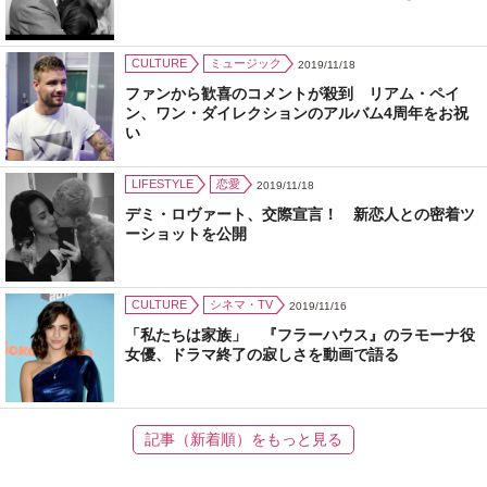
CULTURE
ミュージック
2019/11/18
ファンから歓喜のコメントが殺到 リアム・ペイ
ン、ワン・ダイレクションのアルバム4周年をお祝
い
LIFESTYLE
恋愛
2019/11/18
デミ・ロヴァート、交際宣言！ 新恋人との密着ツ
ーショットを公開
CULTURE
シネマ・TV
2019/11/16
「私たちは家族」 『フラーハウス』のラモーナ役
女優、ドラマ終了の寂しさを動画で語る
記事（新着順）をもっと見る