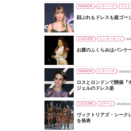
FASHION
レディース
フォト
顔ぶれもドレスも超ゴー
CULTURE
インターネット
201
お腹のふくらみはパンケ
FASHION
レディース
2019/11
ロスとロンドンで開催『
ジェルのドレス姿
CULTURE
ステージ
2019/11/2
ヴィクトリアズ・シーク
を発表