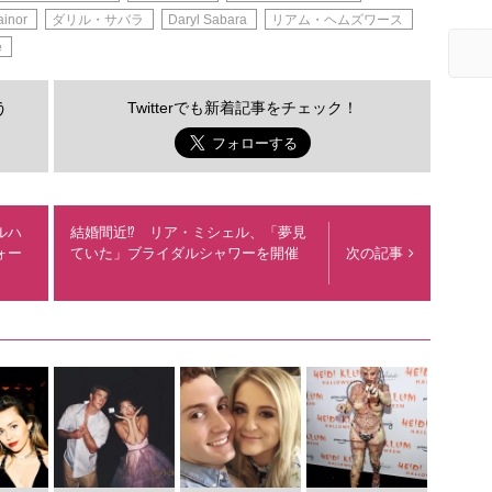
ainor
ダリル・サバラ
Daryl Sabara
リアム・ヘムズワース
e
う
Twitterでも新着記事をチェック！
ルハ
結婚間近⁉︎ リア・ミシェル、「夢見
ォー
ていた」ブライダルシャワーを開催
次の記事