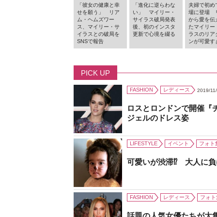
「彼女の健康と幸
「進化に逆らわな
夫婦で初め
せを願う」 リア
い」 マイリー・
場に登場 
ム・ヘムズワー
サイラス破局発表
から愛を伝
ス、マイリー・サ
後、初のインスタ
たマイリー
イラスとの破局を
更新で心境を綴る
ラスのリア
SNSで報告
ンが可愛す
PICK UP
FASHION
レディース
2019/11
ロスとロンドンで開催『
ジェルのドレス姿
LIFESTYLE
イベント
フォト
可愛いが渋滞⁉ 大人に
FASHION
レディース
フォト
話題の人気女優たちが大