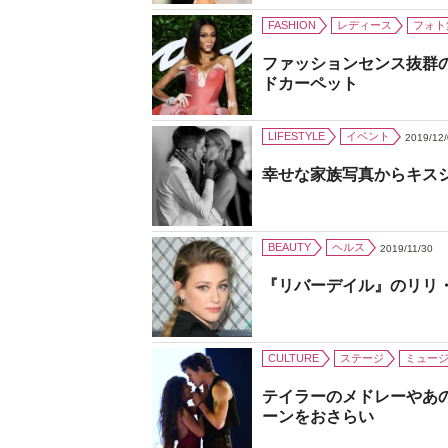
FASHION
レディース
フォト
ファッションセンス抜群
ドカーペット
LIFESTYLE
イベント
2019/12
幸せな家族写真からキス
BEAUTY
ヘルス
2019/11/30
『リバーデイル』のリリ
CULTURE
ステージ
ミュー
テイラーのメドレーやあ
ーンをおさらい