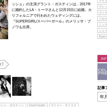
マイ
ッシュ』の主演グラント・ガスティンは、2017年
アレ
に婚約したLA・トーマさんと12月15日に結婚。カ
ヴィ
リフォルニアで行われたウェディングには、
ジゼ
『SUPERGIRL/スーパーガール』のメリッサ・ブ
ニッ
ノワも出席。
シェ
Ryan 
IN
記事
ラント・ガスティン
Grant Gustin
マイリー・サイラス