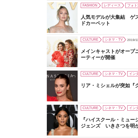
FASHION
レディース
フォト
人気モデルが大集結 ゲ
ドカーペット
CULTURE
シネマ・TV
2019/1
メインキャストがオープ
ーティーが開催
CULTURE
シネマ・TV
イン
リア・ミシェルが突如『
CULTURE
シネマ・TV
イン
『ハイスクール・ミュー
ジェンズ いきさつを明