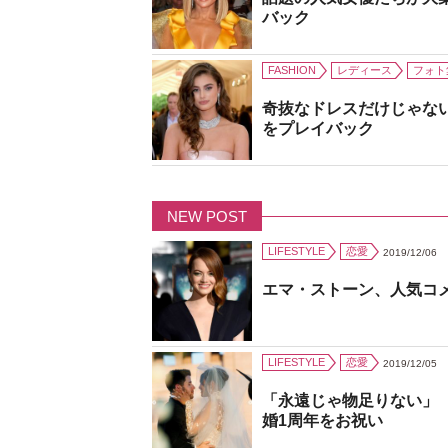
バック
FASHION
レディース
フォト
奇抜なドレスだけじゃな
をプレイバック
NEW POST
LIFESTYLE
恋愛
2019/12/06
エマ・ストーン、人気コ
LIFESTYLE
恋愛
2019/12/05
「永遠じゃ物足りない」
婚1周年をお祝い