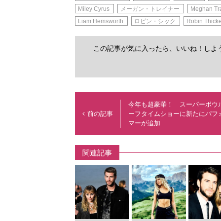
Miley Cyrus
メーガン・トレイナー
Meghan Tr
Liam Hemsworth
ロビン・シック
Robin Thick
この記事が気に入ったら、いいね！しよ
今年も超豪華！ スーパーボウ
前の記事
ーフタイムショーに新たにパフ
マーが追加
関連記事