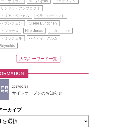
リー・サイラス
Miley Cyrus
ウェディング
ッサンドラ・アンブロジオ
クトリア・ベッカム
ベラ・ハディッド
ル・ブンチェン
Gisele Bündchen
ク・ジョナス
Nick Jonas
justin-bieber
イ・ミッチェル
ハイディ・クルム
Reynolds
人気キーワード一覧
FORMATION
2017/02/14
サイトオープンのお知らせ
アーカイブ