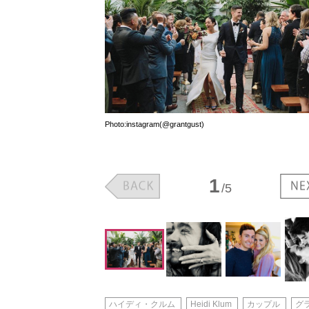
Photo:instagram(@grantgust)
1
/5
ハイディ・クルム
Heidi Klum
カップル
グ