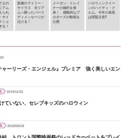
て公の
新婚のマイリー・
メーガン・トレイ
ハロウィンクイー
リアム
サイラス 夫リア
ナーが婚約を発
ンのハイディ・ク
えられ
ムへ贈ったバース
表！ 感動的なプ
ルム、今年の仮装
・サイ
ディメッセージが
ロポーズの動画を
は閲覧注意⁉︎
クショ
泣ける！
公開
ぎる！
/25
チャーリーズ・エンジェル』プレミア 強く美しいエン
集
2019/11/10
負けていない、セレブキッズのハロウィン
集
2019/09/18
集結 トロント国際映画祭のレッドカーペットをプレイ