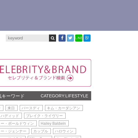
B!
LINE
気キーワード
CATEGORY:LIFESTYLE
ー
来日
バースディ
キム・カーダシアン
・ハディッド
ブレイク・ライヴリー
リー・ボールドウィン
Hailey Baldwin
リー・ジェンナー
カップル
ハロウィン