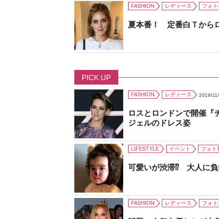
FASHION
レディース
フォト
夏本番！ 定番白Ｔから
PICK UP
FASHION
レディース
2019/11
ロスとロンドンで開催『
ジェルのドレス姿
LIFESTYLE
イベント
フォト
可愛いが渋滞⁉ 大人に
FASHION
レディース
フォト