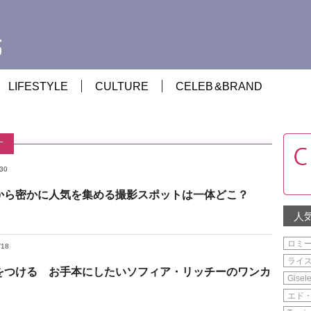
LIFESTYLE
CULTURE
CELEB
&
BRAND
す
/30
から密かに人気を集める撮影スポットは一体どこ？
人
ロミ
/18
ライ
をつける お手本にしたいソフィア・リッチーのワンカ
Gisel
エド