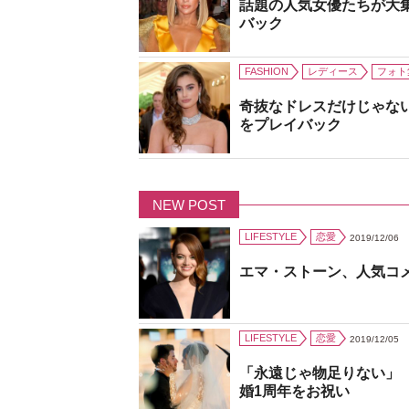
話題の人気女優たちが大
バック
FASHION
レディース
フォト
奇抜なドレスだけじゃな
をプレイバック
NEW POST
LIFESTYLE
恋愛
2019/12/06
エマ・ストーン、人気コ
LIFESTYLE
恋愛
2019/12/05
「永遠じゃ物足りない」
婚1周年をお祝い