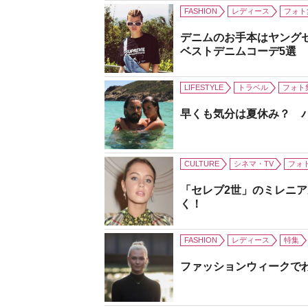
FASHION
レディース
フォト
デニムのお手本はヤング
ベストデニムコーデ5選
LIFESTYLE
トラベル
フォト
早くも気分は夏休み？ 
CULTURE
シネマ・TV
フォ
「セレブ2世」のミレニ
く！
FASHION
レディース
特集
ファッションウィークで