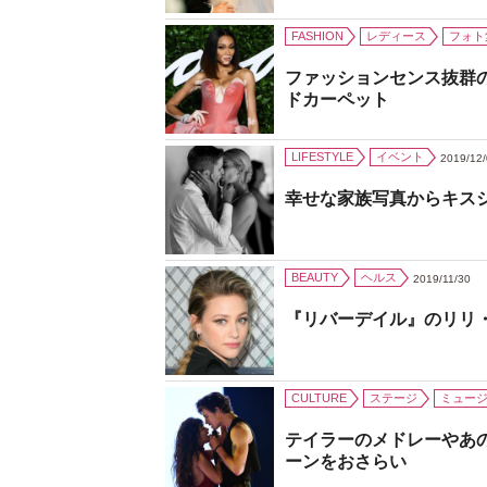
FASHION
レディース
フォト
ファッションセンス抜群
ドカーペット
LIFESTYLE
イベント
2019/12
幸せな家族写真からキス
BEAUTY
ヘルス
2019/11/30
『リバーデイル』のリリ
CULTURE
ステージ
ミュー
テイラーのメドレーやあ
ーンをおさらい