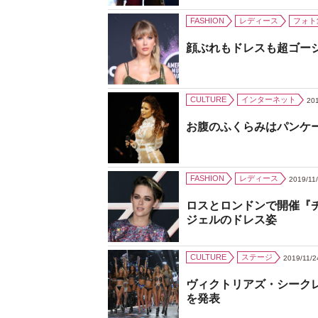
FASHION
レディース
フォト
顔ぶれもドレスも超ゴー
CULTURE
インターネット
201
お腹のふくらみはパンケ
FASHION
レディース
2019/11
ロスとロンドンで開催『
ジェルのドレス姿
CULTURE
ステージ
2019/11/2
ヴィクトリアズ・シーク
を発表