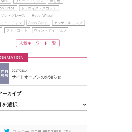
 Scott
リリー・コリンズ
差し色
on Grace
トラヴィス・スコット
ィソン・グレース
Rebel Wilson
イミー・チャン
Anna Camp
アンナ・キャンプ
ファーコート
ヴィン・ディーゼル
人気キーワード一覧
FORMATION
2017/02/14
サイトオープンのお知らせ
アーカイブ
フォロー @CELEBPRESS_JPN