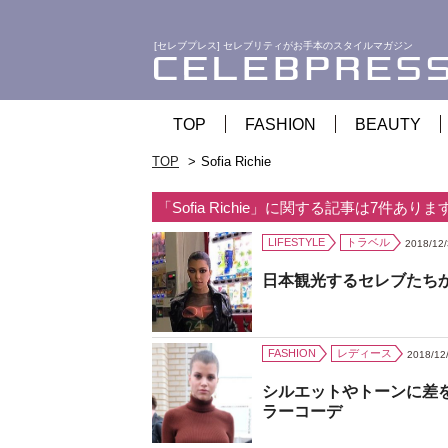
[セレブプレス] セレブリティがお手本のスタイルマガジン
TOP
FASHION
BEAUTY
TOP
Sofia Richie
「Sofia Richie」に関する記事は7件ありま
LIFESTYLE
トラベル
2018/12
日本観光するセレブたち
FASHION
レディース
2018/12
シルエットやトーンに差
ラーコーデ