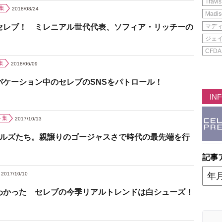
Travis
集
2018/08/24
Madis
セレブ！ ミレニアル世代代表、ソフィア・リッチーの
マデ
ジェ
CFDA
集
2018/06/09
バケーション中のセレブのSNSをパトロール！
IN
ト集
2017/10/13
アルズたち。親譲りのゴージャスさで時代の最先端を行
記事
2017/10/10
わかった セレブの今季リアルトレンドは白シューズ！