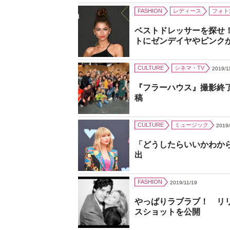
FASHION
レディース
フォト
ベストドレッサーを探せ
トにゼンデイヤやピンク
CULTURE
シネマ・TV
2019/1
『フラーハウス』撮影終
稿
CULTURE
ミュージック
2019/
「どうしたらいいかわか
出
FASHION
2019/11/19
やっぱりラブラブ！ リ
スショットを公開