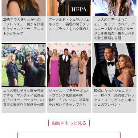
25周年で大盛り上がりの
アーノルド・シュワルツェ
「大人の世界へようこ
『フレンズ』 何かを計画
ネッガー、義理の息子クリ
そ」 カミラ・カベロ、バ
中とジェニファー・アニス
ス・プラットをベタ褒め！
スローブ1枚で人気ミュー
トンが明かす
ジカル映画の一曲を口パク
で歌う動画を公開
エマの悔しそうな顔が可愛
ジョナス・ブラザーズはオ
50歳になったジェニファ
すぎる マルフォイ役俳優
ープニング風動画を制
ー・ロペス 婚約者アレッ
が『ハリー・ポッター』の
作!? 『フレンズ』25周年
クス・ロドリゲスからポル
貴重な撮影ウラ動画を公開
をお祝いするセレブたち
シェのプレゼント
動画をもっと見る