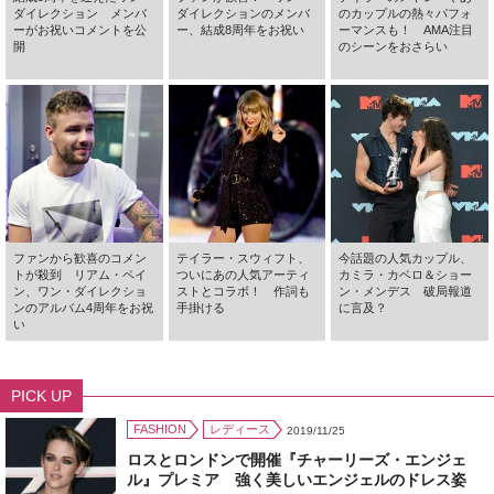
ダイレクション メンバ
ダイレクションのメンバ
のカップルの熱々パフォ
ーがお祝いコメントを公
ー、結成8周年をお祝い
ーマンスも！ AMA注目
開
のシーンをおさらい
ファンから歓喜のコメン
テイラー・スウィフト、
今話題の人気カップル、
トが殺到 リアム・ペイ
ついにあの人気アーティ
カミラ・カベロ＆ショー
ン、ワン・ダイレクショ
ストとコラボ！ 作詞も
ン・メンデス 破局報道
ンのアルバム4周年をお祝
手掛ける
に言及？
い
PICK UP
FASHION
レディース
2019/11/25
ロスとロンドンで開催『チャーリーズ・エンジェ
ル』プレミア 強く美しいエンジェルのドレス姿