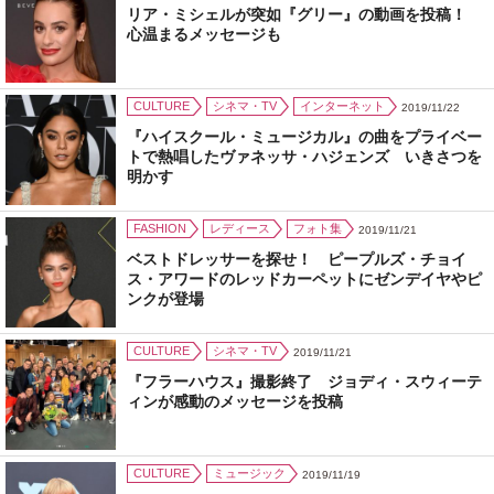
リア・ミシェルが突如『グリー』の動画を投稿！
心温まるメッセージも
CULTURE
シネマ・TV
インターネット
2019/11/22
『ハイスクール・ミュージカル』の曲をプライベー
トで熱唱したヴァネッサ・ハジェンズ いきさつを
明かす
FASHION
レディース
フォト集
2019/11/21
ベストドレッサーを探せ！ ピープルズ・チョイ
ス・アワードのレッドカーペットにゼンデイヤやピ
ンクが登場
CULTURE
シネマ・TV
2019/11/21
『フラーハウス』撮影終了 ジョディ・スウィーテ
ィンが感動のメッセージを投稿
CULTURE
ミュージック
2019/11/19