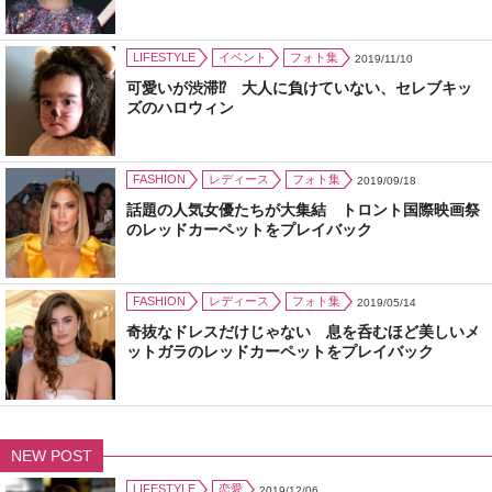
LIFESTYLE
イベント
フォト集
2019/11/10
可愛いが渋滞⁉ 大人に負けていない、セレブキッ
ズのハロウィン
FASHION
レディース
フォト集
2019/09/18
話題の人気女優たちが大集結 トロント国際映画祭
のレッドカーペットをプレイバック
FASHION
レディース
フォト集
2019/05/14
奇抜なドレスだけじゃない 息を呑むほど美しいメ
ットガラのレッドカーペットをプレイバック
NEW POST
LIFESTYLE
恋愛
2019/12/06