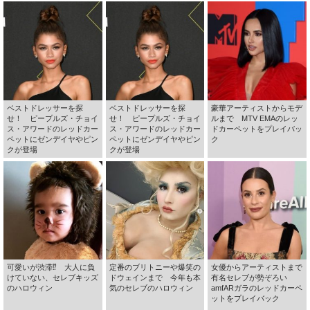
ベストドレッサーを探
ベストドレッサーを探
豪華アーティストからモデ
せ！ ピープルズ・チョイ
せ！ ピープルズ・チョイ
ルまで MTV EMAのレッ
ス・アワードのレッドカー
ス・アワードのレッドカー
ドカーペットをプレイバッ
ペットにゼンデイヤやピン
ペットにゼンデイヤやピン
ク
クが登場
クが登場
可愛いが渋滞⁉ 大人に負
定番のブリトニーや爆笑の
女優からアーティストまで
けていない、セレブキッズ
ドウェインまで 今年も本
有名セレブが勢ぞろい
のハロウィン
気のセレブのハロウィン
amfARガラのレッドカーペ
ットをプレイバック