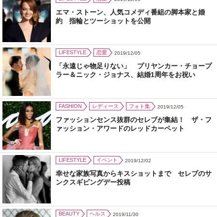
エマ・ストーン、人気コメディ番組の脚本家と婚
約 指輪とツーショットを公開
LIFESTYLE
恋愛
2019/12/05
「永遠じゃ物足りない」 プリヤンカー・チョープ
ラー＆ニック・ジョナス、結婚1周年をお祝い
FASHION
レディース
フォト集
2019/12/05
ファッションセンス抜群のセレブが集結！ ザ・フ
ァッション・アワードのレッドカーペット
LIFESTYLE
イベント
2019/12/02
幸せな家族写真からキスショットまで セレブのサ
ンクスギビングデー投稿
BEAUTY
ヘルス
2019/11/30