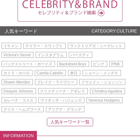
人気キーワード
CATEGORY:CULTURE
イケメン
テイラー・スウィフト
ヴィクトリアズ・シークレット
Victoria's Secret
インスタグラム
バースディ
バックストリート・ボーイズ
Backstreet Boys
ピンク
P!NK
カミラ・カベロ
Camila Cabello
来日
ショーン・メンデス
Shawn Mendes
ブレイク・ライヴリー
ドウェイン・ジョンソン
Dwayne Johnson
クリスティーナ・アギレラ
Christina Aguilera
セレーナ・ゴメス
ヴァネッサ・ハジェンズ
Vanessa Hudgens
クリス・ヘムズワース
アリアナ・グランデ
人気キーワード一覧
INFORMATION