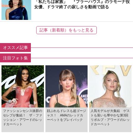
「私たちは家族」 『フラーハウス』のラモーナ役
女優、ドラマ終了の寂しさを動画で語る
記事（新着順）をもっと見る
オススメ記事
注目フォト集
ファッションセンス抜群の
顔ぶれもドレスも超ゴージ
人気モデルが大集結 ゲス
セレブが集結！ ザ・ファ
ャス！ AMAのレッドカ
トも装いも華やかな第3回
ッション・アワードのレッ
ーペットをプレイバック
リボルブ・アワードのレッ
ドカーペット
ドカーペット