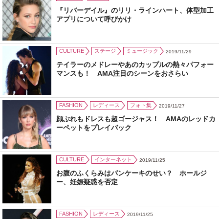
『リバーデイル』のリリ・ラインハート、体型加工
アプリについて呼びかけ
CULTURE
ステージ
ミュージック
2019/11/29
テイラーのメドレーやあのカップルの熱々パフォー
マンスも！ AMA注目のシーンをおさらい
FASHION
レディース
フォト集
2019/11/27
顔ぶれもドレスも超ゴージャス！ AMAのレッドカ
ーペットをプレイバック
CULTURE
インターネット
2019/11/25
お腹のふくらみはパンケーキのせい？ ホールジ
ー、妊娠疑惑を否定
FASHION
レディース
2019/11/25