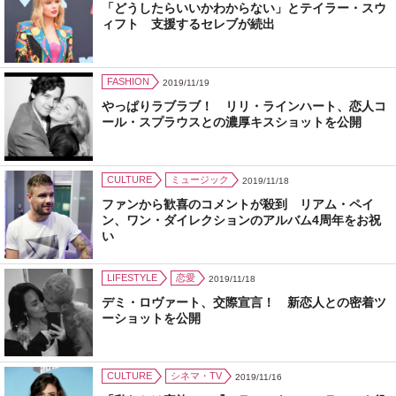
「どうしたらいいかわからない」とテイラー・スウ
ィフト 支援するセレブが続出
FASHION
2019/11/19
やっぱりラブラブ！ リリ・ラインハート、恋人コ
ール・スプラウスとの濃厚キスショットを公開
CULTURE
ミュージック
2019/11/18
ファンから歓喜のコメントが殺到 リアム・ペイ
ン、ワン・ダイレクションのアルバム4周年をお祝
い
LIFESTYLE
恋愛
2019/11/18
デミ・ロヴァート、交際宣言！ 新恋人との密着ツ
ーショットを公開
CULTURE
シネマ・TV
2019/11/16