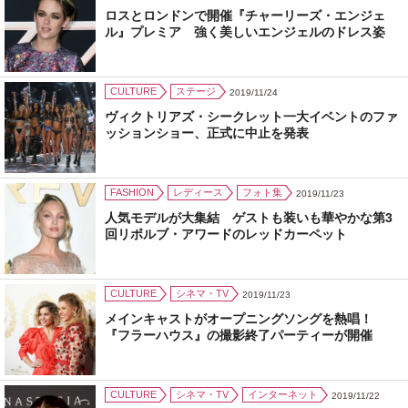
ロスとロンドンで開催『チャーリーズ・エンジェ
ル』プレミア 強く美しいエンジェルのドレス姿
CULTURE
ステージ
2019/11/24
ヴィクトリアズ・シークレット一大イベントのファ
ッションショー、正式に中止を発表
FASHION
レディース
フォト集
2019/11/23
人気モデルが大集結 ゲストも装いも華やかな第3
回リボルブ・アワードのレッドカーペット
CULTURE
シネマ・TV
2019/11/23
メインキャストがオープニングソングを熱唱！
『フラーハウス』の撮影終了パーティーが開催
CULTURE
シネマ・TV
インターネット
2019/11/22