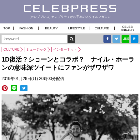
[セレブプレス] セレブリティがお手本のスタイルマガジン
CELEB
TOP
FASHION
BEAUTY
LIFESTYLE
CULTURE
&
BRAND
B!
LINE
CULTURE
ミュージック
インターネット
1D復活？ショーンとコラボ？ ナイル・ホーラ
ンの意味深ツイートにファンがザワザワ
2019年01月28日(月) 20時00分配信