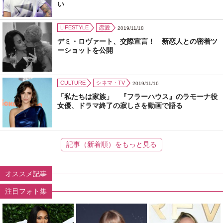
い
LIFESTYLE
恋愛
2019/11/18
デミ・ロヴァート、交際宣言！ 新恋人との密着ツ
ーショットを公開
CULTURE
シネマ・TV
2019/11/16
「私たちは家族」 『フラーハウス』のラモーナ役
女優、ドラマ終了の寂しさを動画で語る
記事（新着順）をもっと見る
オススメ記事
注目フォト集