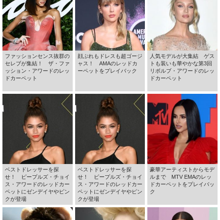
ファッションセンス抜群の
顔ぶれもドレスも超ゴージ
人気モデルが大集結 ゲス
セレブが集結！ ザ・ファ
ャス！ AMAのレッドカ
トも装いも華やかな第3回
ッション・アワードのレッ
ーペットをプレイバック
リボルブ・アワードのレッ
ドカーペット
ドカーペット
ベストドレッサーを探
ベストドレッサーを探
豪華アーティストからモデ
せ！ ピープルズ・チョイ
せ！ ピープルズ・チョイ
ルまで MTV EMAのレッ
ス・アワードのレッドカー
ス・アワードのレッドカー
ドカーペットをプレイバッ
ペットにゼンデイヤやピン
ペットにゼンデイヤやピン
ク
クが登場
クが登場