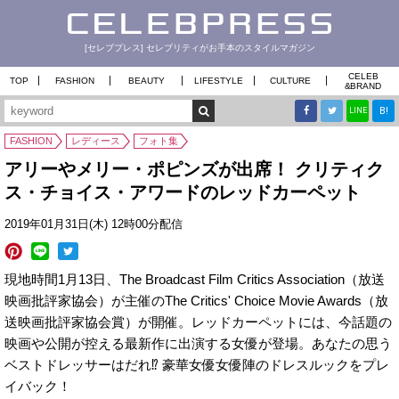
[セレブプレス] セレブリティがお手本のスタイルマガジン
CELEB
TOP
FASHION
BEAUTY
LIFESTYLE
CULTURE
&
BRAND
B!
LINE
FASHION
レディース
フォト集
アリーやメリー・ポピンズが出席！ クリティク
ス・チョイス・アワードのレッドカーペット
2019年01月31日(木) 12時00分配信
現地時間1月13日、The Broadcast Film Critics Association（放送
映画批評家協会）が主催のThe Critics' Choice Movie Awards（放
送映画批評家協会賞）が開催。レッドカーペットには、今話題の
映画や公開が控える最新作に出演する女優が登場。あなたの思う
ベストドレッサーはだれ⁉︎ 豪華女優女優陣のドレスルックをプレ
イバック！