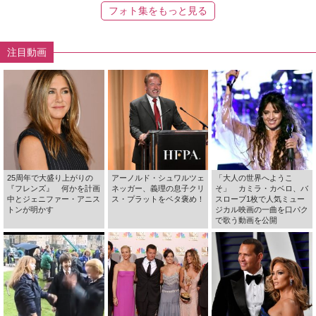
フォト集をもっと見る
注目動画
25周年で大盛り上がりの
アーノルド・シュワルツェ
「大人の世界へようこ
『フレンズ』 何かを計画
ネッガー、義理の息子クリ
そ」 カミラ・カベロ、バ
中とジェニファー・アニス
ス・プラットをベタ褒め！
スローブ1枚で人気ミュー
トンが明かす
ジカル映画の一曲を口パク
で歌う動画を公開