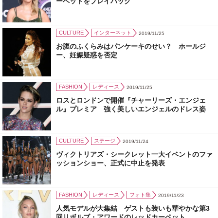
ーペットをプレイバック
CULTURE
インターネット
2019/11/25
お腹のふくらみはパンケーキのせい？ ホールジ
ー、妊娠疑惑を否定
FASHION
レディース
2019/11/25
ロスとロンドンで開催『チャーリーズ・エンジェ
ル』プレミア 強く美しいエンジェルのドレス姿
CULTURE
ステージ
2019/11/24
ヴィクトリアズ・シークレット一大イベントのファ
ッションショー、正式に中止を発表
FASHION
レディース
フォト集
2019/11/23
人気モデルが大集結 ゲストも装いも華やかな第3
回リボルブ・アワードのレッドカーペット