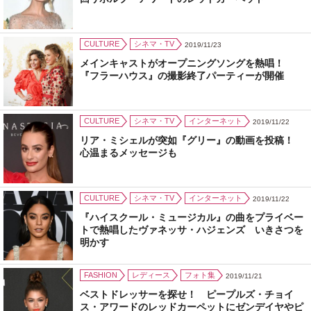
CULTURE
シネマ・TV
2019/11/23
メインキャストがオープニングソングを熱唱！
『フラーハウス』の撮影終了パーティーが開催
CULTURE
シネマ・TV
インターネット
2019/11/22
リア・ミシェルが突如『グリー』の動画を投稿！
心温まるメッセージも
CULTURE
シネマ・TV
インターネット
2019/11/22
『ハイスクール・ミュージカル』の曲をプライベー
トで熱唱したヴァネッサ・ハジェンズ いきさつを
明かす
FASHION
レディース
フォト集
2019/11/21
ベストドレッサーを探せ！ ピープルズ・チョイ
ス・アワードのレッドカーペットにゼンデイヤやピ