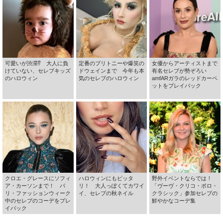
可愛いが渋滞⁉ 大人に負
定番のブリトニーや爆笑の
女優からアーティストまで
けていない、セレブキッズ
ドウェインまで 今年も本
有名セレブが勢ぞろい
のハロウィン
気のセレブのハロウィン
amfARガラのレッドカーペ
ットをプレイバック
クロエ・グレースにソフィ
ハロウィンにもピッタ
野外イベントならでは！
ア・カーソンまで！ パ
リ！ 大人っぽくてカワイ
「ヴーヴ・クリコ・ポロ・
リ・ファッションウィーク
イ、セレブの秋ネイル
クラシック」参加セレブの
中のセレブのコーデをプレ
鮮やかなコーデ集
イバック