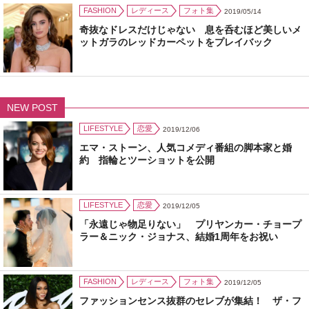
FASHION
レディース
フォト集
2019/05/14
奇抜なドレスだけじゃない 息を呑むほど美しいメ
ットガラのレッドカーペットをプレイバック
NEW POST
LIFESTYLE
恋愛
2019/12/06
エマ・ストーン、人気コメディ番組の脚本家と婚
約 指輪とツーショットを公開
LIFESTYLE
恋愛
2019/12/05
「永遠じゃ物足りない」 プリヤンカー・チョープ
ラー＆ニック・ジョナス、結婚1周年をお祝い
FASHION
レディース
フォト集
2019/12/05
ファッションセンス抜群のセレブが集結！ ザ・フ