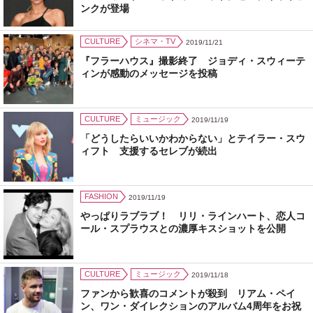
ンクが登場
CULTURE
シネマ・TV
2019/11/21
『フラーハウス』撮影終了 ジョディ・スウィーテ
ィンが感動のメッセージを投稿
CULTURE
ミュージック
2019/11/19
「どうしたらいいかわからない」とテイラー・スウ
ィフト 支援するセレブが続出
FASHION
2019/11/19
やっぱりラブラブ！ リリ・ラインハート、恋人コ
ール・スプラウスとの濃厚キスショットを公開
CULTURE
ミュージック
2019/11/18
ファンから歓喜のコメントが殺到 リアム・ペイ
ン、ワン・ダイレクションのアルバム4周年をお祝