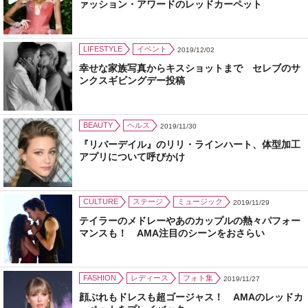
ァッション・アワードのレッドカーペット
LIFESTYLE
イベント
2019/12/02
幸せな家族写真からキスショットまで セレブのサ
ンクスギビングデー投稿
BEAUTY
ヘルス
2019/11/30
『リバーデイル』のリリ・ラインハート、体型加工
アプリについて呼びかけ
CULTURE
ステージ
ミュージック
2019/11/29
テイラーのメドレーやあのカップルの熱々パフォー
マンスも！ AMA注目のシーンをおさらい
FASHION
レディース
フォト集
2019/11/27
顔ぶれもドレスも超ゴージャス！ AMAのレッドカ