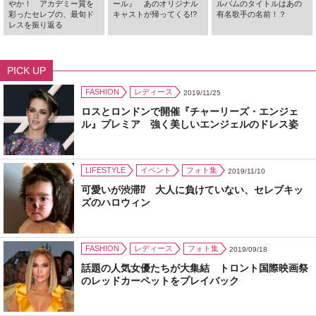
やか！ アカデミー賞を
ール』 あのオリジナル
ルバムのタイトルはあの
彩ったセレブの、最旬ド
キャストが帰ってくる!?
有名歌手の名前！？
レスを振り返る
PICK UP
FASHION
レディース
2019/11/25
ロスとロンドンで開催『チャーリーズ・エンジェ
ル』プレミア 強く美しいエンジェルのドレス姿
LIFESTYLE
イベント
フォト集
2019/11/10
可愛いが渋滞⁉ 大人に負けていない、セレブキッ
ズのハロウィン
FASHION
レディース
フォト集
2019/09/18
話題の人気女優たちが大集結 トロント国際映画祭
のレッドカーペットをプレイバック