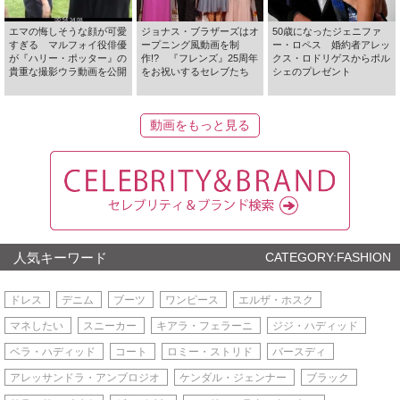
エマの悔しそうな顔が可愛
ジョナス・ブラザーズはオ
50歳になったジェニファ
すぎる マルフォイ役俳優
ープニング風動画を制
ー・ロペス 婚約者アレッ
が『ハリー・ポッター』の
作!? 『フレンズ』25周年
クス・ロドリゲスからポル
貴重な撮影ウラ動画を公開
をお祝いするセレブたち
シェのプレゼント
動画をもっと見る
人気キーワード
CATEGORY:FASHION
ドレス
デニム
ブーツ
ワンピース
エルザ・ホスク
マネしたい
スニーカー
キアラ・フェラーニ
ジジ・ハディッド
ベラ・ハディッド
コート
ロミー・ストリド
バースディ
アレッサンドラ・アンブロジオ
ケンダル・ジェンナー
ブラック