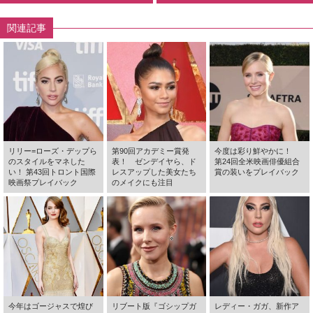
関連記事
リリー=ローズ・デップら
第90回アカデミー賞発
今度は彩り鮮やかに！
のスタイルをマネした
表！ ゼンデイヤら、ド
第24回全米映画俳優組合
い！ 第43回トロント国際
レスアップした美女たち
賞の装いをプレイバック
映画祭プレイバック
のメイクにも注目
今年はゴージャスで煌び
リブート版『ゴシップガ
レディー・ガガ、新作ア