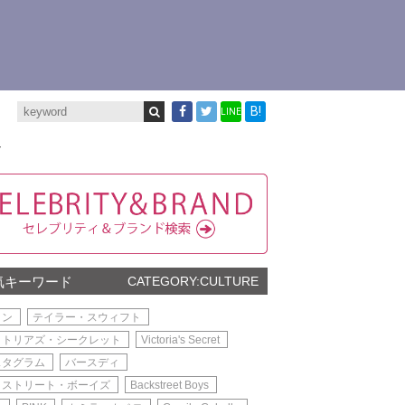
B!
LINE
ト
気キーワード
CATEGORY:CULTURE
メン
テイラー・スウィフト
クトリアズ・シークレット
Victoria's Secret
スタグラム
バースディ
クストリート・ボーイズ
Backstreet Boys