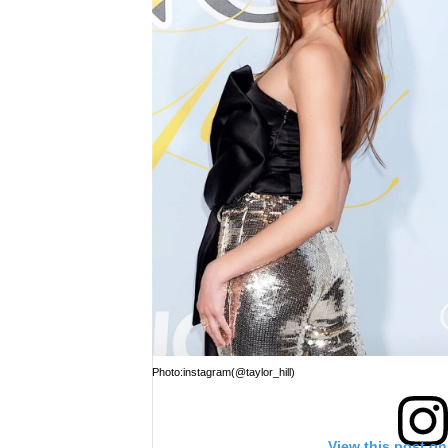
Photo:instagram(@taylor_hill)
View this post on