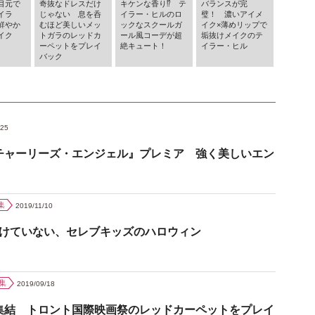
目元で
奇抜なドレスだけ
キケンな香り⁉︎ テ
バランスが完
イラ
じゃない 息を呑
イラー・ヒルのロ
璧！ 濃いアイメ
鮮やか
むほど美しいメッ
ックなスクールガ
イク×薄めリップで
イク
トガラのレッドカ
ール風コーデが超
垢抜けメイクのテ
ーペットをプレイ
絶キュート！
イラー・ヒル
バック
/25
チャーリーズ・エンジェル』プレミア 強く美しいエン
集
2019/11/10
負けていない、セレブキッズのハロウィン
集
2019/09/18
集結 トロント国際映画祭のレッドカーペットをプレイ