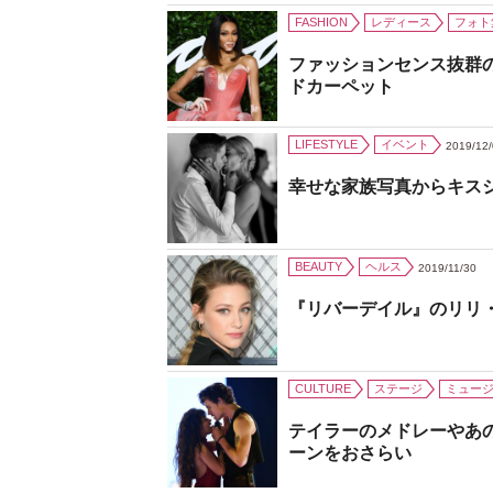
FASHION
レディース
フォト
ファッションセンス抜群
ドカーペット
LIFESTYLE
イベント
2019/12
幸せな家族写真からキス
BEAUTY
ヘルス
2019/11/30
『リバーデイル』のリリ
CULTURE
ステージ
ミュー
テイラーのメドレーやあ
ーンをおさらい