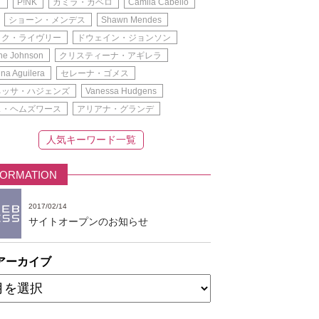
ク
P!NK
カミラ・カベロ
Camila Cabello
ショーン・メンデス
Shawn Mendes
イク・ライヴリー
ドウェイン・ジョンソン
e Johnson
クリスティーナ・アギレラ
ina Aguilera
セレーナ・ゴメス
ネッサ・ハジェンズ
Vanessa Hudgens
ス・ヘムズワース
アリアナ・グランデ
人気キーワード一覧
FORMATION
2017/02/14
サイトオープンのお知らせ
アーカイブ