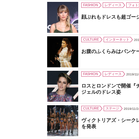
FASHION
レディース
フォト
顔ぶれもドレスも超ゴー
CULTURE
インターネット
201
お腹のふくらみはパンケ
FASHION
レディース
2019/11
ロスとロンドンで開催『
ジェルのドレス姿
CULTURE
ステージ
2019/11/2
ヴィクトリアズ・シーク
を発表