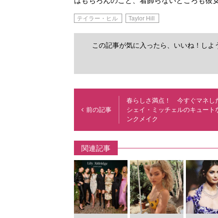
はもちろんのこと、着飾らないところも彼
テイラー・ヒル
Taylor Hill
この記事が気に入ったら、いいね！しよ
春らしさ満点！ 今すぐマネし
前の記事
シェイ・ミッチェルのキュート
ンクメイク
関連記事