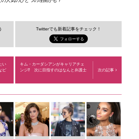
女の人気のひとつの理由かも？
う
Twitterでも新着記事をチェック！
たい
キム・カーダシアンがキャリアチェ
なピ
ンジ⁉︎ 次に目指すのはなんと弁護士
次の記事