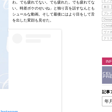
ピン
わ。でも疲れてない。でも疲れた。でも疲れてな
来日
い。時差ボケのせいね」と独り言を話すなんとも
ブレ
シュールな動画。そして最後にはより目をして舌
Dwayn
を出した変顔も見せた。
Christ
ヴァ
クリ
IN
記事
 Instagram