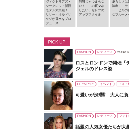
ヴィクトリアズ・
無難じゃつまらな
夏らしさは
シークレット新旧
い！ この夏マネ
演出！ テ
モデル大集結！
したい、セレブの
ー・ヒルの
リリー・オルドリ
アップスタイル
なブルーメ
ッジが香水をプロ
デュース
PICK UP
FASHION
レディース
2019/11
ロスとロンドンで開催『
ジェルのドレス姿
LIFESTYLE
イベント
フォト
可愛いが渋滞⁉ 大人に
FASHION
レディース
フォト
話題の人気女優たちが大