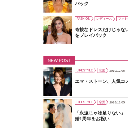
バック
FASHION
レディース
フォト
奇抜なドレスだけじゃな
をプレイバック
NEW POST
LIFESTYLE
恋愛
2019/12/06
エマ・ストーン、人気コ
LIFESTYLE
恋愛
2019/12/05
「永遠じゃ物足りない」
婚1周年をお祝い