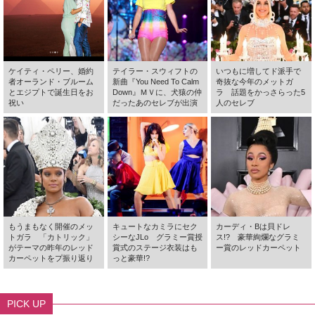
ケイティ・ペリー、婚約
テイラー・スウィフトの
いつもに増してド派手で
者オーランド・ブルーム
新曲『You Need To Calm
奇抜な今年のメットガ
とエジプトで誕生日をお
Down』ＭＶに、犬猿の仲
ラ 話題をかっさらった5
祝い
だったあのセレブが出演
人のセレブ
もうまもなく開催のメッ
キュートなカミラにセク
カーディ・Bは貝ドレ
トガラ 「カトリック」
シーなJLo グラミー賞授
ス!? 豪華絢爛なグラミ
がテーマの昨年のレッド
賞式のステージ衣装はも
ー賞のレッドカーペット
カーペットをプ振り返り
っと豪華!?
PICK UP