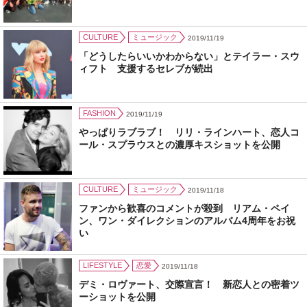
CULTURE
ミュージック
2019/11/19
「どうしたらいいかわからない」とテイラー・スウ
ィフト 支援するセレブが続出
FASHION
2019/11/19
やっぱりラブラブ！ リリ・ラインハート、恋人コ
ール・スプラウスとの濃厚キスショットを公開
CULTURE
ミュージック
2019/11/18
ファンから歓喜のコメントが殺到 リアム・ペイ
ン、ワン・ダイレクションのアルバム4周年をお祝
い
LIFESTYLE
恋愛
2019/11/18
デミ・ロヴァート、交際宣言！ 新恋人との密着ツ
ーショットを公開