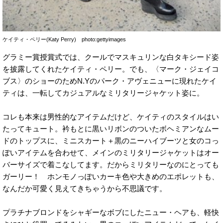
ケイティ・ペリー(Katy Perry) photo:gettyimages
グラミー賞授賞式では、クールでマスキュリンな白タキシード姿
を披露してくれたケイティ・ペリー。でも、〈マーク・ジェイコ
ブス〉のショーのためN.Yのパーク・アヴェニューに現れたケイ
ティは、一転してカジュアルなミリタリージャケット姿に。
コレも本来は男性的なアイテムだけど、ケイティのスタイルはい
たってキュート。衿もとに黒いリボンのついたボヘミアンなムー
ドのトップスに、ミニスカート＋黒のニーハイブーツと女のコっ
ぽいアイテムを合わせて、メインのミリタリージャケットはオー
バーサイズで着こなしてます。だからミリタリーなのにとっても
ガーリー！ ホンモノっぽいカーキ色や大きめのエポレットも、
なんだか可愛く見えてきちゃうから不思議です。
プラチナブロンドをシャギーなボブにしたニュー・ヘアも、軽快