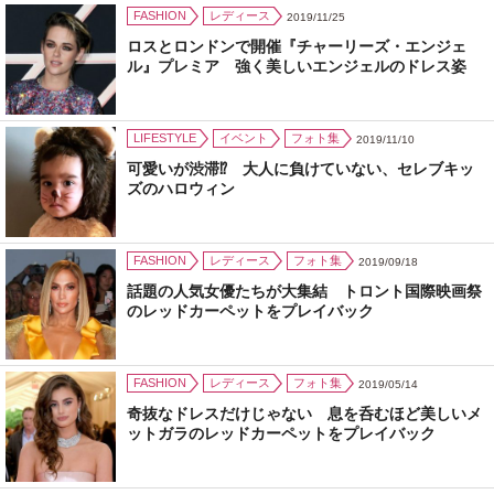
FASHION
レディース
2019/11/25
ロスとロンドンで開催『チャーリーズ・エンジェ
ル』プレミア 強く美しいエンジェルのドレス姿
LIFESTYLE
イベント
フォト集
2019/11/10
可愛いが渋滞⁉ 大人に負けていない、セレブキッ
ズのハロウィン
FASHION
レディース
フォト集
2019/09/18
話題の人気女優たちが大集結 トロント国際映画祭
のレッドカーペットをプレイバック
FASHION
レディース
フォト集
2019/05/14
奇抜なドレスだけじゃない 息を呑むほど美しいメ
ットガラのレッドカーペットをプレイバック