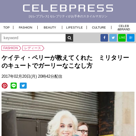
[セレブプレス] セレブリティがお手本のスタイルマガジン
CELEB
TOP
FASHION
BEAUTY
LIFESTYLE
CULTURE
&
BRAND
B!
LINE
FASHION
レディース
ケイティ・ペリーが教えてくれた ミリタリー
のキュートでガーリーなこなし方
2017年02月20日(月) 20時42分配信