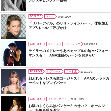
ンクスギビングデー投稿
BEAUTY
ヘルス
2019/11/30
『リバーデイル』のリリ・ラインハート、体型加工
アプリについて呼びかけ
CULTURE
ステージ
ミュージック
2019/11/29
テイラーのメドレーやあのカップルの熱々パフォー
マンスも！ AMA注目のシーンをおさらい
FASHION
レディース
フォト集
2019/11/27
顔ぶれもドレスも超ゴージャス！ AMAのレッドカ
ーペットをプレイバック
CULTURE
インターネット
2019/11/25
お腹のふくらみはパンケーキのせい？ ホールジ
ー、妊娠疑惑を否定