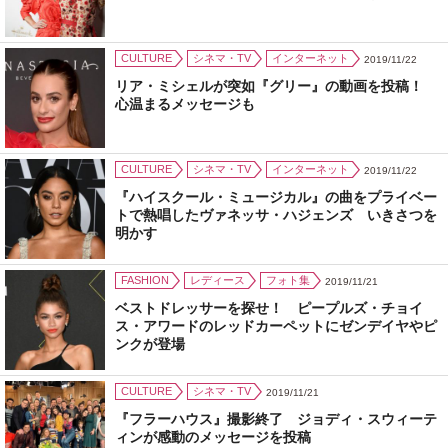
CULTURE
シネマ・TV
インターネット
2019/11/22
リア・ミシェルが突如『グリー』の動画を投稿！
心温まるメッセージも
CULTURE
シネマ・TV
インターネット
2019/11/22
『ハイスクール・ミュージカル』の曲をプライベー
トで熱唱したヴァネッサ・ハジェンズ いきさつを
明かす
FASHION
レディース
フォト集
2019/11/21
ベストドレッサーを探せ！ ピープルズ・チョイ
ス・アワードのレッドカーペットにゼンデイヤやピ
ンクが登場
CULTURE
シネマ・TV
2019/11/21
『フラーハウス』撮影終了 ジョディ・スウィーテ
ィンが感動のメッセージを投稿