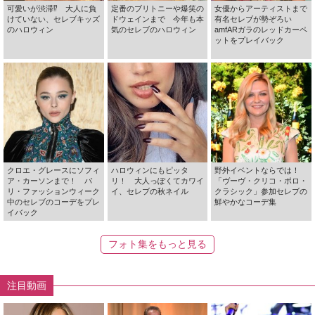
可愛いが渋滞⁉ 大人に負
定番のブリトニーや爆笑の
女優からアーティストまで
けていない、セレブキッズ
ドウェインまで 今年も本
有名セレブが勢ぞろい
のハロウィン
気のセレブのハロウィン
amfARガラのレッドカーペ
ットをプレイバック
クロエ・グレースにソフィ
ハロウィンにもピッタ
野外イベントならでは！
ア・カーソンまで！ パ
リ！ 大人っぽくてカワイ
「ヴーヴ・クリコ・ポロ・
リ・ファッションウィーク
イ、セレブの秋ネイル
クラシック」参加セレブの
中のセレブのコーデをプレ
鮮やかなコーデ集
イバック
フォト集をもっと見る
注目動画