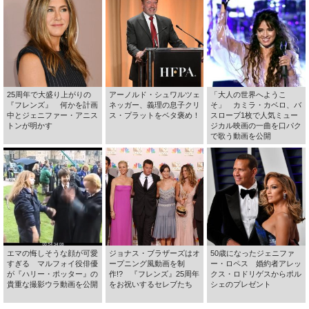
25周年で大盛り上がりの
アーノルド・シュワルツェ
「大人の世界へようこ
『フレンズ』 何かを計画
ネッガー、義理の息子クリ
そ」 カミラ・カベロ、バ
中とジェニファー・アニス
ス・プラットをベタ褒め！
スローブ1枚で人気ミュー
トンが明かす
ジカル映画の一曲を口パク
で歌う動画を公開
エマの悔しそうな顔が可愛
ジョナス・ブラザーズはオ
50歳になったジェニファ
すぎる マルフォイ役俳優
ープニング風動画を制
ー・ロペス 婚約者アレッ
が『ハリー・ポッター』の
作!? 『フレンズ』25周年
クス・ロドリゲスからポル
貴重な撮影ウラ動画を公開
をお祝いするセレブたち
シェのプレゼント