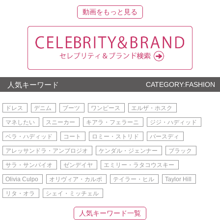
動画をもっと見る
人気キーワード
CATEGORY:FASHION
ドレス
デニム
ブーツ
ワンピース
エルザ・ホスク
マネしたい
スニーカー
キアラ・フェラーニ
ジジ・ハディッド
ベラ・ハディッド
コート
ロミー・ストリド
バースディ
アレッサンドラ・アンブロジオ
ケンダル・ジェンナー
ブラック
サラ・サンパイオ
ゼンデイヤ
エミリー・ラタコウスキー
Olivia Culpo
オリヴィア・カルポ
テイラー・ヒル
Taylor Hill
リタ・オラ
シェイ・ミッチェル
人気キーワード一覧