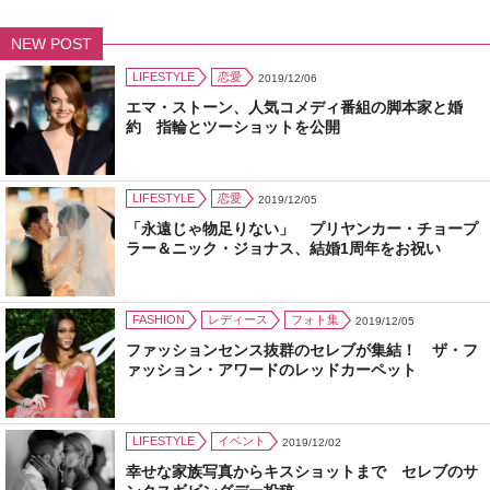
NEW POST
LIFESTYLE
恋愛
2019/12/06
エマ・ストーン、人気コメディ番組の脚本家と婚
約 指輪とツーショットを公開
LIFESTYLE
恋愛
2019/12/05
「永遠じゃ物足りない」 プリヤンカー・チョープ
ラー＆ニック・ジョナス、結婚1周年をお祝い
FASHION
レディース
フォト集
2019/12/05
ファッションセンス抜群のセレブが集結！ ザ・フ
ァッション・アワードのレッドカーペット
LIFESTYLE
イベント
2019/12/02
幸せな家族写真からキスショットまで セレブのサ