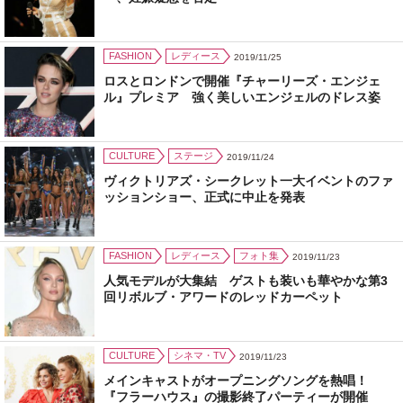
FASHION
レディース
2019/11/25
ロスとロンドンで開催『チャーリーズ・エンジェ
ル』プレミア 強く美しいエンジェルのドレス姿
CULTURE
ステージ
2019/11/24
ヴィクトリアズ・シークレット一大イベントのファ
ッションショー、正式に中止を発表
FASHION
レディース
フォト集
2019/11/23
人気モデルが大集結 ゲストも装いも華やかな第3
回リボルブ・アワードのレッドカーペット
CULTURE
シネマ・TV
2019/11/23
メインキャストがオープニングソングを熱唱！
『フラーハウス』の撮影終了パーティーが開催