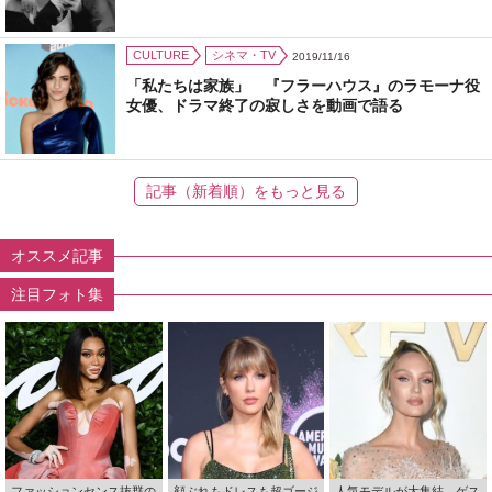
CULTURE
シネマ・TV
2019/11/16
「私たちは家族」 『フラーハウス』のラモーナ役
女優、ドラマ終了の寂しさを動画で語る
記事（新着順）をもっと見る
オススメ記事
注目フォト集
ファッションセンス抜群の
顔ぶれもドレスも超ゴージ
人気モデルが大集結 ゲス