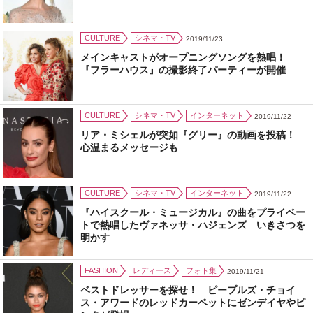
CULTURE
シネマ・TV
2019/11/23
メインキャストがオープニングソングを熱唱！
『フラーハウス』の撮影終了パーティーが開催
CULTURE
シネマ・TV
インターネット
2019/11/22
リア・ミシェルが突如『グリー』の動画を投稿！
心温まるメッセージも
CULTURE
シネマ・TV
インターネット
2019/11/22
『ハイスクール・ミュージカル』の曲をプライベー
トで熱唱したヴァネッサ・ハジェンズ いきさつを
明かす
FASHION
レディース
フォト集
2019/11/21
ベストドレッサーを探せ！ ピープルズ・チョイ
ス・アワードのレッドカーペットにゼンデイヤやピ