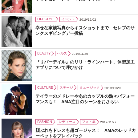
LIFESTYLE
イベント
2019/12/02
幸せな家族写真からキスショットまで セレブのサ
ンクスギビングデー投稿
BEAUTY
ヘルス
2019/11/30
『リバーデイル』のリリ・ラインハート、体型加工
アプリについて呼びかけ
CULTURE
ステージ
ミュージック
2019/11/29
テイラーのメドレーやあのカップルの熱々パフォー
マンスも！ AMA注目のシーンをおさらい
FASHION
レディース
フォト集
2019/11/27
顔ぶれもドレスも超ゴージャス！ AMAのレッドカ
ーペットをプレイバック