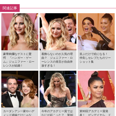
関連記事
豪華絢爛なゲストに驚
着飾らないのが人気の理
並ぶだけで絵になる！
愕 『ハンガー・ゲー
由？ ジェニファー・ロ
仲良しセレブたちのツー
ム』ジェニファー・ロー
ーレンスの発言が自由奔
ショット集
レンスが結婚！
放すぎる！
カーダシアン一家やハデ
今年のアカデミー賞では
第90回アカデミー賞発
ィッド姉妹だけじゃな
なにが起こった？ 第90
表！ ゼンデイヤら、ド