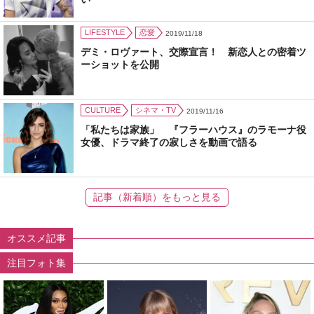
LIFESTYLE
恋愛
2019/11/18
デミ・ロヴァート、交際宣言！ 新恋人との密着ツ
ーショットを公開
CULTURE
シネマ・TV
2019/11/16
「私たちは家族」 『フラーハウス』のラモーナ役
女優、ドラマ終了の寂しさを動画で語る
記事（新着順）をもっと見る
オススメ記事
注目フォト集