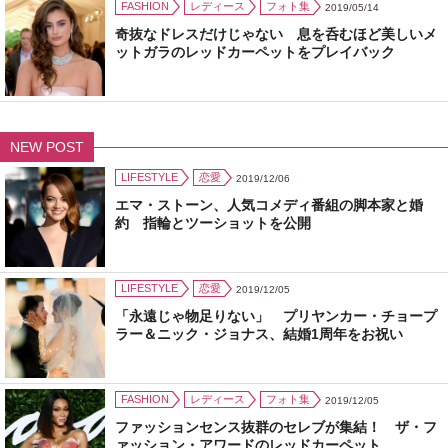
FASHION
レディース
フォト集
2019/05/14
奇抜なドレスだけじゃない 息を呑むほど美しいメ
ットガラのレッドカーペットをプレイバック
NEW POST
LIFESTYLE
恋愛
2019/12/06
エマ・ストーン、人気コメディ番組の脚本家と婚
約 指輪とツーショットを公開
LIFESTYLE
恋愛
2019/12/05
「永遠じゃ物足りない」 プリヤンカー・チョープ
ラー＆ニック・ジョナス、結婚1周年をお祝い
FASHION
レディース
フォト集
2019/12/05
ファッションセンス抜群のセレブが集結！ ザ・フ
ァッション・アワードのレッドカーペット