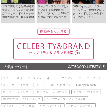
エマの悔しそうな顔が可愛
ジョナス・ブラザーズはオ
50歳になったジェニファ
すぎる マルフォイ役俳優
ープニング風動画を制
ー・ロペス 婚約者アレッ
が『ハリー・ポッター』の
作!? 『フレンズ』25周年
クス・ロドリゲスからポル
貴重な撮影ウラ動画を公開
をお祝いするセレブたち
シェのプレゼント
動画をもっと見る
人気キーワード
CATEGORY:LIFESTYLE
ベビー
来日
バースディ
キム・カーダシアン
ジジ・ハディッド
ブレイク・ライヴリー
ヘイリー・ボールドウィン
Hailey Baldwin
カイリー・ジェンナー
カップル
ハロウィン
マイリー・サイラス
Miley Cyrus
ウェディング
アレッサンドラ・アンブロジオ
ヴィクトリア・ベッカム
ベラ・ハディッド
ジゼル・ブンチェン