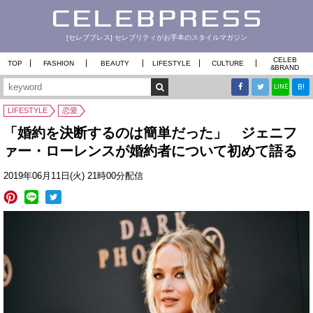
[セレブプレス] セレブリティがお手本のスタイルマガジン
CELEB
TOP
FASHION
BEAUTY
LIFESTYLE
CULTURE
&
BRAND
B!
LINE
LIFESTYLE
恋愛
「婚約を決断するのは簡単だった」 ジェニフ
ァー・ローレンスが婚約者について初めて語る
2019年06月11日(火) 21時00分配信