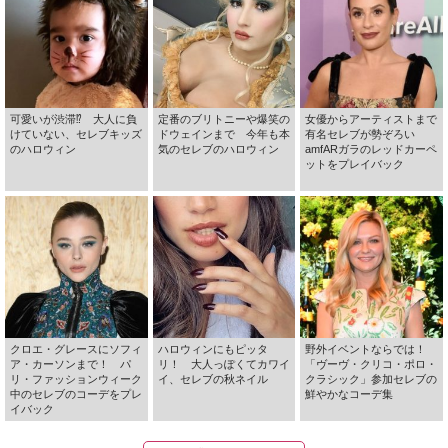
可愛いが渋滞⁉ 大人に負
定番のブリトニーや爆笑の
女優からアーティストまで
けていない、セレブキッズ
ドウェインまで 今年も本
有名セレブが勢ぞろい
のハロウィン
気のセレブのハロウィン
amfARガラのレッドカーペ
ットをプレイバック
クロエ・グレースにソフィ
ハロウィンにもピッタ
野外イベントならでは！
ア・カーソンまで！ パ
リ！ 大人っぽくてカワイ
「ヴーヴ・クリコ・ポロ・
リ・ファッションウィーク
イ、セレブの秋ネイル
クラシック」参加セレブの
中のセレブのコーデをプレ
鮮やかなコーデ集
イバック