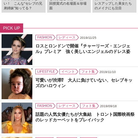
い！ こんな“セレブの兄
回授賞式の名場面＆珍場
レスアップした美女たち
弟姉妹”知ってる？
面
のメイクにも注目
PICK UP
FASHION
レディース
2019/11/25
ロスとロンドンで開催『チャーリーズ・エンジェ
ル』プレミア 強く美しいエンジェルのドレス姿
LIFESTYLE
イベント
フォト集
2019/11/10
可愛いが渋滞⁉ 大人に負けていない、セレブキッ
ズのハロウィン
FASHION
レディース
フォト集
2019/09/18
話題の人気女優たちが大集結 トロント国際映画祭
のレッドカーペットをプレイバック