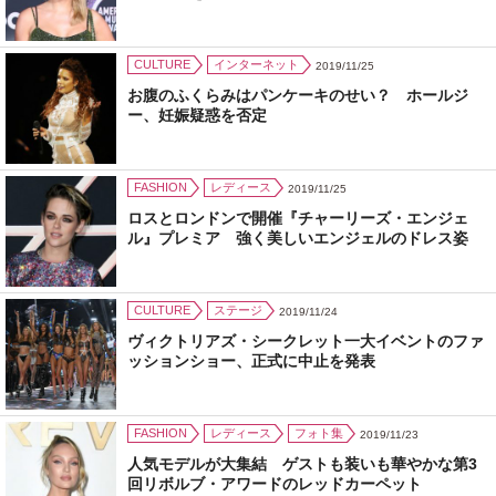
CULTURE
インターネット
2019/11/25
お腹のふくらみはパンケーキのせい？ ホールジ
ー、妊娠疑惑を否定
FASHION
レディース
2019/11/25
ロスとロンドンで開催『チャーリーズ・エンジェ
ル』プレミア 強く美しいエンジェルのドレス姿
CULTURE
ステージ
2019/11/24
ヴィクトリアズ・シークレット一大イベントのファ
ッションショー、正式に中止を発表
FASHION
レディース
フォト集
2019/11/23
人気モデルが大集結 ゲストも装いも華やかな第3
回リボルブ・アワードのレッドカーペット