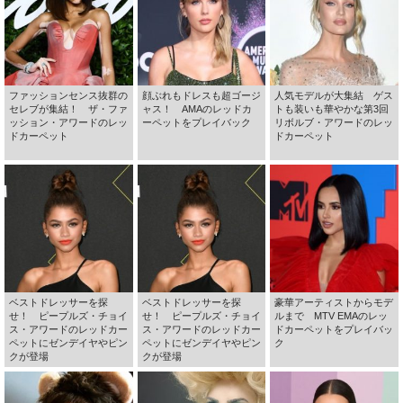
ファッションセンス抜群の
顔ぶれもドレスも超ゴージ
人気モデルが大集結 ゲス
セレブが集結！ ザ・ファ
ャス！ AMAのレッドカ
トも装いも華やかな第3回
ッション・アワードのレッ
ーペットをプレイバック
リボルブ・アワードのレッ
ドカーペット
ドカーペット
ベストドレッサーを探
ベストドレッサーを探
豪華アーティストからモデ
せ！ ピープルズ・チョイ
せ！ ピープルズ・チョイ
ルまで MTV EMAのレッ
ス・アワードのレッドカー
ス・アワードのレッドカー
ドカーペットをプレイバッ
ペットにゼンデイヤやピン
ペットにゼンデイヤやピン
ク
クが登場
クが登場