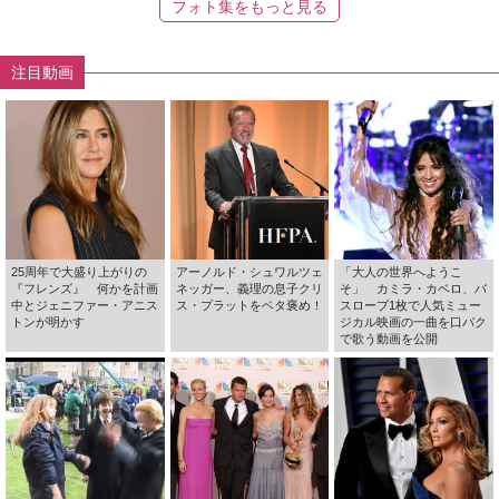
フォト集をもっと見る
注目動画
25周年で大盛り上がりの
アーノルド・シュワルツェ
「大人の世界へようこ
『フレンズ』 何かを計画
ネッガー、義理の息子クリ
そ」 カミラ・カベロ、バ
中とジェニファー・アニス
ス・プラットをベタ褒め！
スローブ1枚で人気ミュー
トンが明かす
ジカル映画の一曲を口パク
で歌う動画を公開