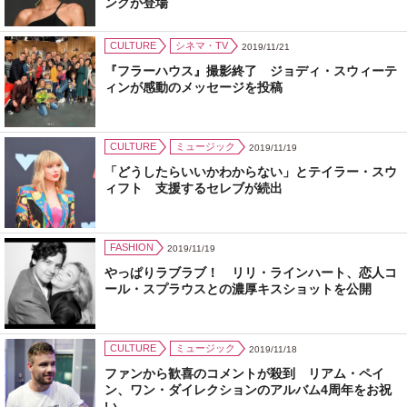
ンクが登場
CULTURE
シネマ・TV
2019/11/21
『フラーハウス』撮影終了 ジョディ・スウィーテ
ィンが感動のメッセージを投稿
CULTURE
ミュージック
2019/11/19
「どうしたらいいかわからない」とテイラー・スウ
ィフト 支援するセレブが続出
FASHION
2019/11/19
やっぱりラブラブ！ リリ・ラインハート、恋人コ
ール・スプラウスとの濃厚キスショットを公開
CULTURE
ミュージック
2019/11/18
ファンから歓喜のコメントが殺到 リアム・ペイ
ン、ワン・ダイレクションのアルバム4周年をお祝
い