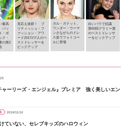
ガル・ガドット、
い最高
見応え抜群！ ブ
白いバラで抗議
ワンダー・ウーマ
 バッ
リティッシュ・フ
第60回グラミー賞
ンさながらのドレ
ト・ボ
ァッション・アワ
のベストドレッサ
ス姿でフォトコー
ック・
ード2017の7人のベ
ーをピックアップ
ルに登場
妻の第2
ストドレッサーを
告
ピックアップ
/25
チャーリーズ・エンジェル』プレミア 強く美しいエン
集
2019/11/10
負けていない、セレブキッズのハロウィン