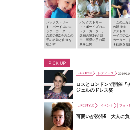
バックストリー
バックストリー
「この上な
ト・ボーイズのニ
ト・ボーイズのニ
の贈り物」
ック・カーター、
ック・カーター、
クストリー
念願の第2子の女の
念願の第2子が誕
ーイズのニ
子の名前と由来を
生 可愛い手の写
カーター、
明かす
真を公開
子妊娠を報
PICK UP
FASHION
レディース
2019/11
ロスとロンドンで開催『
ジェルのドレス姿
LIFESTYLE
イベント
フォト
可愛いが渋滞⁉ 大人に