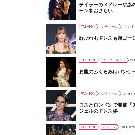
テイラーのメドレーやあ
ーンをおさらい
FASHION
レディース
フォト
顔ぶれもドレスも超ゴー
CULTURE
インターネット
201
お腹のふくらみはパンケ
FASHION
レディース
2019/11
ロスとロンドンで開催『
ジェルのドレス姿
CULTURE
ステージ
2019/11/2