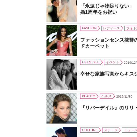
「永遠じゃ物足りない」
婚1周年をお祝い
FASHION
レディース
フォト
ファッションセンス抜群
ドカーペット
LIFESTYLE
イベント
2019/12
幸せな家族写真からキス
BEAUTY
ヘルス
2019/11/30
『リバーデイル』のリリ
CULTURE
ステージ
ミュー