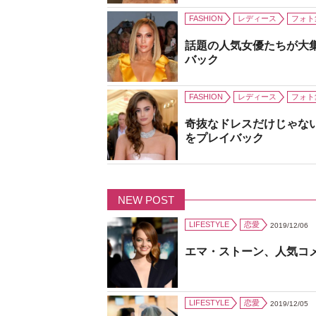
FASHION
レディース
フォト
話題の人気女優たちが大
バック
FASHION
レディース
フォト
奇抜なドレスだけじゃな
をプレイバック
NEW POST
LIFESTYLE
恋愛
2019/12/06
エマ・ストーン、人気コ
LIFESTYLE
恋愛
2019/12/05