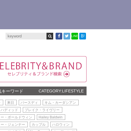
B!
LINE
気キーワード
CATEGORY:LIFESTYLE
ー
来日
バースディ
キム・カーダシアン
・ハディッド
ブレイク・ライヴリー
リー・ボールドウィン
Hailey Baldwin
リー・ジェンナー
カップル
ハロウィン