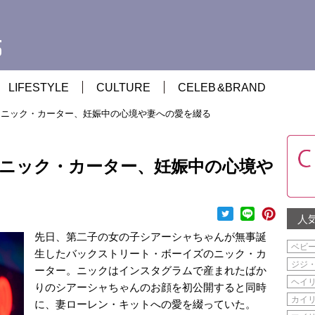
LIFESTYLE
CULTURE
CELEB
&
BRAND
 ニック・カーター、妊娠中の心境や妻への愛を綴る
ニック・カーター、妊娠中の心境や
人
先日、第二子の女の子シアーシャちゃんが無事誕
ベビ
生したバックストリート・ボーイズのニック・カ
ジジ
ーター。ニックはインスタグラムで産まれたばか
ヘイ
りのシアーシャちゃんのお顔を初公開すると同時
カイ
に、妻ローレン・キットへの愛を綴っていた。