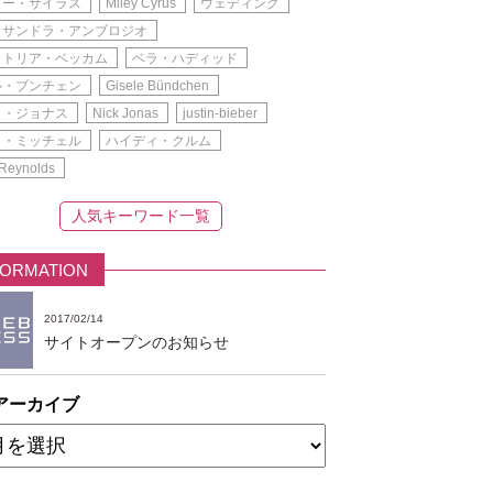
リー・サイラス
Miley Cyrus
ウェディング
ッサンドラ・アンブロジオ
クトリア・ベッカム
ベラ・ハディッド
ル・ブンチェン
Gisele Bündchen
ク・ジョナス
Nick Jonas
justin-bieber
イ・ミッチェル
ハイディ・クルム
Reynolds
人気キーワード一覧
FORMATION
2017/02/14
サイトオープンのお知らせ
アーカイブ