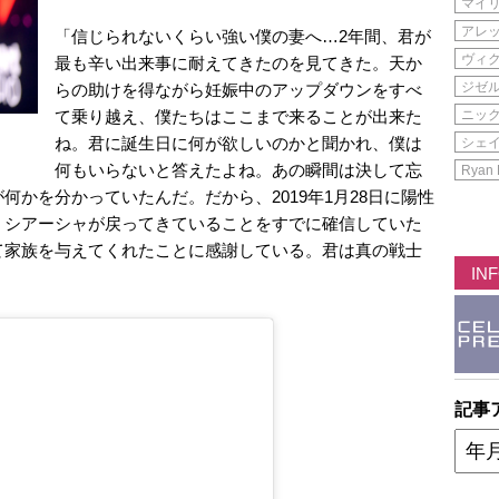
マイ
アレ
「信じられないくらい強い僕の妻へ…2年間、君が
ヴィ
最も辛い出来事に耐えてきたのを見てきた。天か
ジゼ
らの助けを得ながら妊娠中のアップダウンをすべ
て乗り越え、僕たちはここまで来ることが出来た
ニッ
ね。君に誕生日に何が欲しいのかと聞かれ、僕は
シェ
何もいらないと答えたよね。あの瞬間は決して忘
Ryan 
かを分かっていたんだ。だから、2019年1月28日に陽性
、シアーシャが戻ってきていることをすでに確信していた
て家族を与えてくれたことに感謝している。君は真の戦士
IN
記事