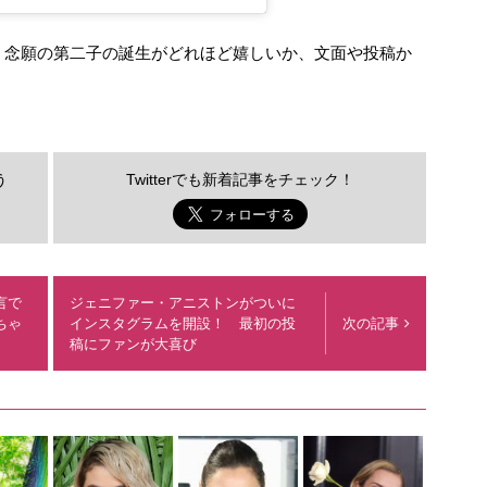
。念願の第二子の誕生がどれほど嬉しいか、文面や投稿か
う
Twitterでも新着記事をチェック！
言で
ジェニファー・アニストンがついに
ちゃ
インスタグラムを開設！ 最初の投
次の記事
稿にファンが大喜び