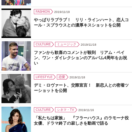
FASHION
2019/11/19
やっぱりラブラブ！ リリ・ラインハート、恋人コ
ール・スプラウスとの濃厚キスショットを公開
CULTURE
ミュージック
2019/11/18
ファンから歓喜のコメントが殺到 リアム・ペイ
ン、ワン・ダイレクションのアルバム4周年をお祝
い
LIFESTYLE
恋愛
2019/11/18
デミ・ロヴァート、交際宣言！ 新恋人との密着ツ
ーショットを公開
CULTURE
シネマ・TV
2019/11/16
「私たちは家族」 『フラーハウス』のラモーナ役
女優、ドラマ終了の寂しさを動画で語る