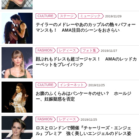
CULTURE
ステージ
ミュージック
2019/11/29
テイラーのメドレーやあのカップルの熱々パフォー
マンスも！ AMA注目のシーンをおさらい
FASHION
レディース
フォト集
2019/11/27
顔ぶれもドレスも超ゴージャス！ AMAのレッドカ
ーペットをプレイバック
CULTURE
インターネット
2019/11/25
お腹のふくらみはパンケーキのせい？ ホールジ
ー、妊娠疑惑を否定
FASHION
レディース
2019/11/25
ロスとロンドンで開催『チャーリーズ・エンジェ
ル』プレミア 強く美しいエンジェルのドレス姿