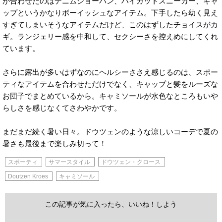
が合わせたのはデニムショーパン、ハイカットスニーカー、キャ
ップというかなりボーイッシュなアイテム。下手したら幼く見え
すぎてしまいそうなアイテムだけど、このはずしたチョイスがカ
ギ。ランジェリー感を中和して、セクシーさを控えめにしてくれ
ています。
さらに露出が多いはずなのにヘルシーささえ感じるのは、スポー
ティなアイテムを合わせただけでなく、キャップと髪をルーズな
お団子でまとめているから。キャミソールが水色なところもいや
らしさを感じなくてさわやかです。
まだまだ続く暑い日々。ドウツェンのような涼しいコーデで夏の
暑さも最後まで楽しみ切って！
スポーティ
サマースタイル
ドウツェン・クロース
Doutzen Kroes
キャミソール
この記事が気に入ったら、いいね！しよう