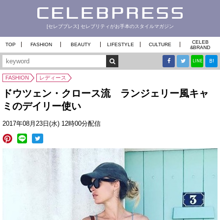
[セレブプレス] セレブリティがお手本のスタイルマガジン
CELEB
TOP
FASHION
BEAUTY
LIFESTYLE
CULTURE
&
BRAND
B!
LINE
FASHION
レディース
ドウツェン・クロース流 ランジェリー風キャ
ミのデイリー使い
2017年08月23日(水) 12時00分配信