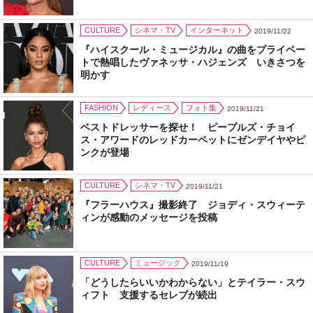
CULTURE
シネマ・TV
インターネット
2019/11/22
『ハイスクール・ミュージカル』の曲をプライベー
トで熱唱したヴァネッサ・ハジェンズ いきさつを
明かす
FASHION
レディース
フォト集
2019/11/21
ベストドレッサーを探せ！ ピープルズ・チョイ
ス・アワードのレッドカーペットにゼンデイヤやピ
ンクが登場
CULTURE
シネマ・TV
2019/11/21
『フラーハウス』撮影終了 ジョディ・スウィーテ
ィンが感動のメッセージを投稿
CULTURE
ミュージック
2019/11/19
「どうしたらいいかわからない」とテイラー・スウ
ィフト 支援するセレブが続出