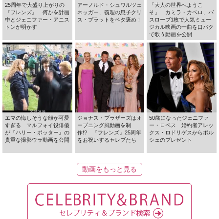
25周年で大盛り上がりの
アーノルド・シュワルツェ
「大人の世界へようこ
『フレンズ』 何かを計画
ネッガー、義理の息子クリ
そ」 カミラ・カベロ、バ
中とジェニファー・アニス
ス・プラットをベタ褒め！
スローブ1枚で人気ミュー
トンが明かす
ジカル映画の一曲を口パク
で歌う動画を公開
エマの悔しそうな顔が可愛
ジョナス・ブラザーズはオ
50歳になったジェニファ
すぎる マルフォイ役俳優
ープニング風動画を制
ー・ロペス 婚約者アレッ
が『ハリー・ポッター』の
作!? 『フレンズ』25周年
クス・ロドリゲスからポル
貴重な撮影ウラ動画を公開
をお祝いするセレブたち
シェのプレゼント
動画をもっと見る