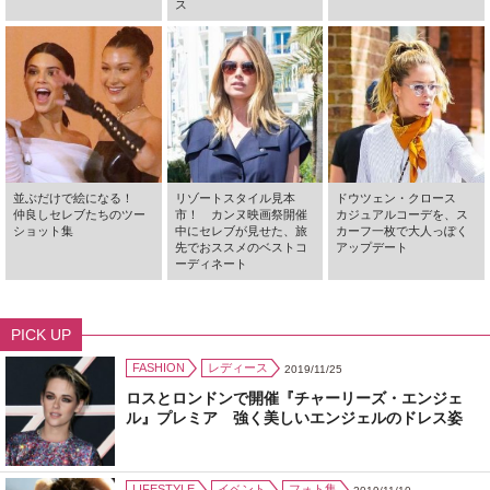
ス
並ぶだけで絵になる！
リゾートスタイル見本
ドウツェン・クロース
仲良しセレブたちのツー
市！ カンヌ映画祭開催
カジュアルコーデを、ス
ショット集
中にセレブが見せた、旅
カーフ一枚で大人っぽく
先でおススメのベストコ
アップデート
ーディネート
PICK UP
FASHION
レディース
2019/11/25
ロスとロンドンで開催『チャーリーズ・エンジェ
ル』プレミア 強く美しいエンジェルのドレス姿
LIFESTYLE
イベント
フォト集