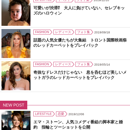
2019/11/10
可愛いが渋滞⁉ 大人に負けていない、セレブキッ
ズのハロウィン
FASHION
レディース
フォト集
2019/09/18
話題の人気女優たちが大集結 トロント国際映画祭
のレッドカーペットをプレイバック
FASHION
レディース
フォト集
2019/05/14
奇抜なドレスだけじゃない 息を呑むほど美しいメ
ットガラのレッドカーペットをプレイバック
NEW POST
LIFESTYLE
恋愛
2019/12/06
エマ・ストーン、人気コメディ番組の脚本家と婚
約 指輪とツーショットを公開