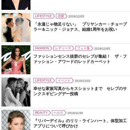
LIFESTYLE
恋愛
2019/12/05
「永遠じゃ物足りない」 プリヤンカー・チョープ
ラー＆ニック・ジョナス、結婚1周年をお祝い
FASHION
レディース
フォト集
2019/12/05
ファッションセンス抜群のセレブが集結！ ザ・フ
ァッション・アワードのレッドカーペット
LIFESTYLE
イベント
2019/12/02
幸せな家族写真からキスショットまで セレブのサ
ンクスギビングデー投稿
BEAUTY
ヘルス
2019/11/30
『リバーデイル』のリリ・ラインハート、体型加工
アプリについて呼びかけ