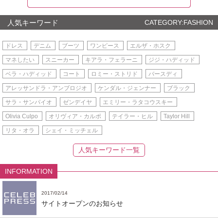
人気キーワード
CATEGORY:FASHION
ドレス
デニム
ブーツ
ワンピース
エルザ・ホスク
マネしたい
スニーカー
キアラ・フェラーニ
ジジ・ハディッド
ベラ・ハディッド
コート
ロミー・ストリド
バースディ
アレッサンドラ・アンブロジオ
ケンダル・ジェンナー
ブラック
サラ・サンパイオ
ゼンデイヤ
エミリー・ラタコウスキー
Olivia Culpo
オリヴィア・カルポ
テイラー・ヒル
Taylor Hill
リタ・オラ
シェイ・ミッチェル
人気キーワード一覧
INFORMATION
2017/02/14
サイトオープンのお知らせ