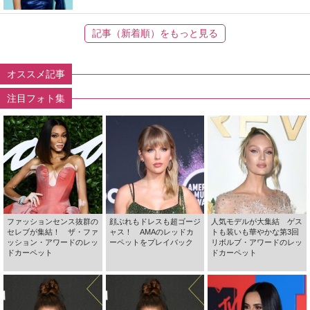
記事（新着順）をもっと見る
オススメ記事
注目フォト集
ファッションセンス抜群の
顔ぶれもドレスも超ゴージ
人気モデルが大集結 ゲス
セレブが集結！ ザ・ファ
ャス！ AMAのレッドカ
トも装いも華やかな第3回
ッション・アワードのレッ
ーペットをプレイバック
リボルブ・アワードのレッ
ドカーペット
ドカーペット