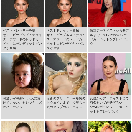
ベストドレッサーを探
ベストドレッサーを探
豪華アーティストからモデ
せ！ ピープルズ・チョイ
せ！ ピープルズ・チョイ
ルまで MTV EMAのレッ
ス・アワードのレッドカー
ス・アワードのレッドカー
ドカーペットをプレイバッ
ペットにゼンデイヤやピン
ペットにゼンデイヤやピン
ク
クが登場
クが登場
可愛いが渋滞⁉ 大人に負
定番のブリトニーや爆笑の
女優からアーティストまで
けていない、セレブキッズ
ドウェインまで 今年も本
有名セレブが勢ぞろい
のハロウィン
気のセレブのハロウィン
amfARガラのレッドカーペ
ットをプレイバック