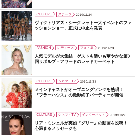
CULTURE
ステージ
2019/11/24
ヴィクトリアズ・シークレット一大イベントのファ
ッションショー、正式に中止を発表
FASHION
レディース
フォト集
2019/11/23
人気モデルが大集結 ゲストも装いも華やかな第3
回リボルブ・アワードのレッドカーペット
CULTURE
シネマ・TV
2019/11/23
メインキャストがオープニングソングを熱唱！
『フラーハウス』の撮影終了パーティーが開催
CULTURE
シネマ・TV
インターネット
2019/11/22
リア・ミシェルが突如『グリー』の動画を投稿！
心温まるメッセージも