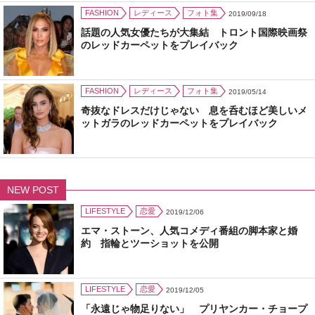
FASHION
レディース
フォト集
2019/09/18
話題の人気女優たちが大集結 トロント国際映画祭
のレッドカーペットをプレイバック
FASHION
レディース
フォト集
2019/05/14
奇抜なドレスだけじゃない 息を呑むほど美しいメ
ットガラのレッドカーペットをプレイバック
NEW POST
LIFESTYLE
恋愛
2019/12/06
エマ・ストーン、人気コメディ番組の脚本家と婚
約 指輪とツーショットを公開
LIFESTYLE
恋愛
2019/12/05
「永遠じゃ物足りない」 プリヤンカー・チョープ