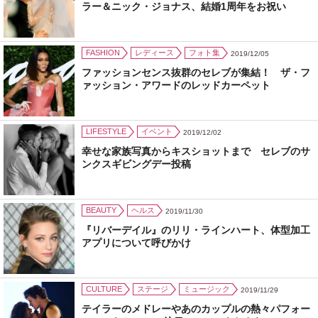
ラー＆ニック・ジョナス、結婚1周年をお祝い
FASHION
レディース
フォト集
2019/12/05
ファッションセンス抜群のセレブが集結！ ザ・フ
ァッション・アワードのレッドカーペット
LIFESTYLE
イベント
2019/12/02
幸せな家族写真からキスショットまで セレブのサ
ンクスギビングデー投稿
BEAUTY
ヘルス
2019/11/30
『リバーデイル』のリリ・ラインハート、体型加工
アプリについて呼びかけ
CULTURE
ステージ
ミュージック
2019/11/29
テイラーのメドレーやあのカップルの熱々パフォー