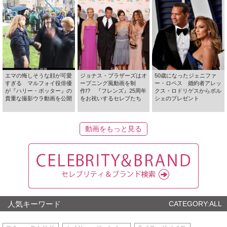
エマの悔しそうな顔が可愛
ジョナス・ブラザーズはオ
50歳になったジェニファ
すぎる マルフォイ役俳優
ープニング風動画を制
ー・ロペス 婚約者アレッ
が『ハリー・ポッター』の
作!? 『フレンズ』25周年
クス・ロドリゲスからポル
貴重な撮影ウラ動画を公開
をお祝いするセレブたち
シェのプレゼント
動画をもっと見る
人気キーワード
CATEGORY:ALL