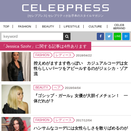
[セレブプレス] セレブリティがお手本のスタイルマガジン
CELEB
TOP
FASHION
BEAUTY
LIFESTYLE
CULTURE
&
BRAND
B!
LINE
「Jessica Szohr」に関する記事は4件あります
FASHION
レディース
2018/04/22
控えめがますます色っぽい カジュアルコーデは女
性らしいパーツをアピールするのがジェシカ・ゾア
流
BEAUTY
ヘア
2018/04/04
『ゴシップ・ガール』女優が大胆イメチェン！ 一
体だれが？
FASHION
レディース
2017/12/04
ハンサムなコーデには女性らしさを散りばめるのが