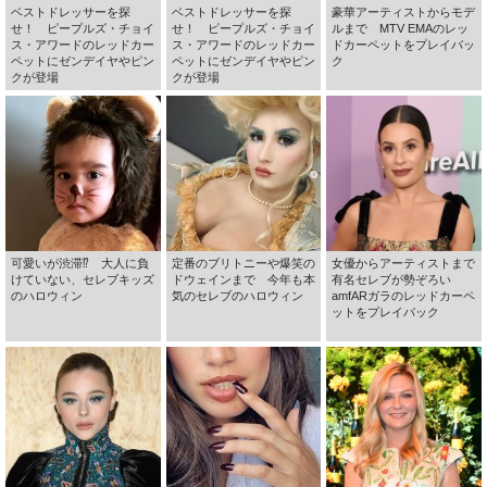
ベストドレッサーを探
ベストドレッサーを探
豪華アーティストからモデ
せ！ ピープルズ・チョイ
せ！ ピープルズ・チョイ
ルまで MTV EMAのレッ
ス・アワードのレッドカー
ス・アワードのレッドカー
ドカーペットをプレイバッ
ペットにゼンデイヤやピン
ペットにゼンデイヤやピン
ク
クが登場
クが登場
可愛いが渋滞⁉ 大人に負
定番のブリトニーや爆笑の
女優からアーティストまで
けていない、セレブキッズ
ドウェインまで 今年も本
有名セレブが勢ぞろい
のハロウィン
気のセレブのハロウィン
amfARガラのレッドカーペ
ットをプレイバック