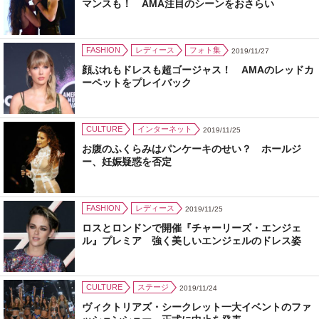
マンスも！ AMA注目のシーンをおさらい
FASHION
レディース
フォト集
2019/11/27
顔ぶれもドレスも超ゴージャス！ AMAのレッドカ
ーペットをプレイバック
CULTURE
インターネット
2019/11/25
お腹のふくらみはパンケーキのせい？ ホールジ
ー、妊娠疑惑を否定
FASHION
レディース
2019/11/25
ロスとロンドンで開催『チャーリーズ・エンジェ
ル』プレミア 強く美しいエンジェルのドレス姿
CULTURE
ステージ
2019/11/24
ヴィクトリアズ・シークレット一大イベントのファ