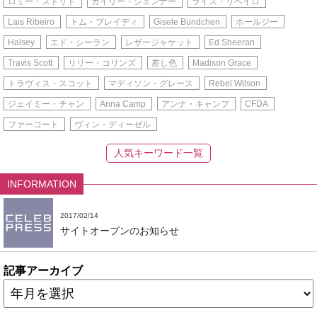
ロミー・ストリド
カイリー・ジェンナー
ライス・リベイロ
Lais Ribeiro
トム・ブレイディ
Gisele Bündchen
ホールジー
Halsey
エド・シーラン
レザージャケット
Ed Sheeran
Travis Scott
リリー・コリンズ
差し色
Madison Grace
トラヴィス・スコット
マディソン・グレース
Rebel Wilson
ジェイミー・チャン
Anna Camp
アンナ・キャンプ
CFDA
ファーコート
ヴィン・ディーゼル
人気キーワード一覧
INFORMATION
2017/02/14
サイトオープンのお知らせ
記事アーカイブ