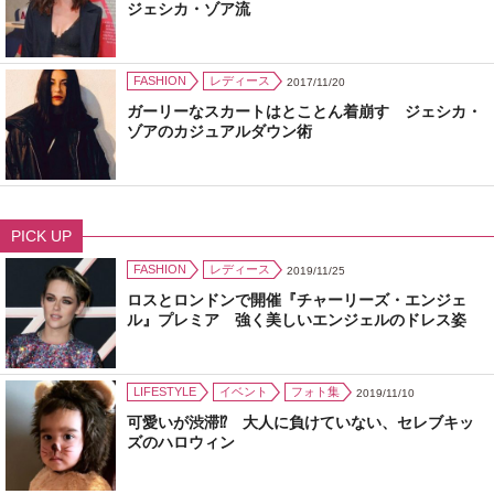
ジェシカ・ゾア流
FASHION
レディース
2017/11/20
ガーリーなスカートはとことん着崩す ジェシカ・
ゾアのカジュアルダウン術
PICK UP
FASHION
レディース
2019/11/25
ロスとロンドンで開催『チャーリーズ・エンジェ
ル』プレミア 強く美しいエンジェルのドレス姿
LIFESTYLE
イベント
フォト集
2019/11/10
可愛いが渋滞⁉ 大人に負けていない、セレブキッ
ズのハロウィン