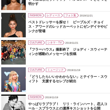
明かす
FASHION
レディース
フォト集
2019/11/21
ベストドレッサーを探せ！ ピープルズ・チョイ
ス・アワードのレッドカーペットにゼンデイヤやピ
ンクが登場
CULTURE
シネマ・TV
2019/11/21
『フラーハウス』撮影終了 ジョディ・スウィーテ
ィンが感動のメッセージを投稿
CULTURE
ミュージック
2019/11/19
「どうしたらいいかわからない」とテイラー・スウ
ィフト 支援するセレブが続出
FASHION
2019/11/19
やっぱりラブラブ！ リリ・ラインハート、恋人コ
ール・スプラウスとの濃厚キスショットを公開