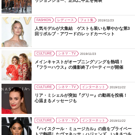
ッションショー、正式に中止を発表
FASHION
レディース
フォト集
2019/11/23
人気モデルが大集結 ゲストも装いも華やかな第3
回リボルブ・アワードのレッドカーペット
CULTURE
シネマ・TV
2019/11/23
メインキャストがオープニングソングを熱唱！
『フラーハウス』の撮影終了パーティーが開催
CULTURE
シネマ・TV
インターネット
2019/11/22
リア・ミシェルが突如『グリー』の動画を投稿！
心温まるメッセージも
CULTURE
シネマ・TV
インターネット
2019/11/22
『ハイスクール・ミュージカル』の曲をプライベー
トで熱唱したヴァネッサ・ハジェンズ いきさつを