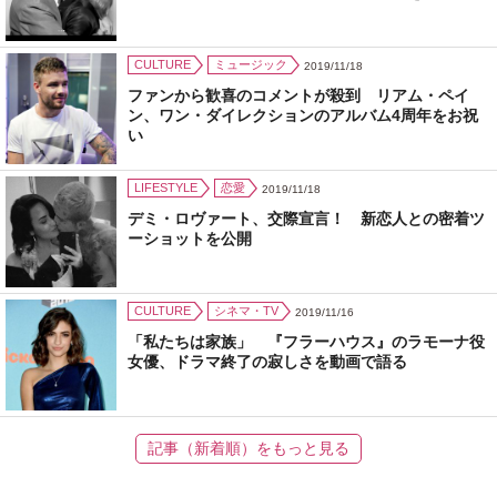
CULTURE
ミュージック
2019/11/18
ファンから歓喜のコメントが殺到 リアム・ペイ
ン、ワン・ダイレクションのアルバム4周年をお祝
い
LIFESTYLE
恋愛
2019/11/18
デミ・ロヴァート、交際宣言！ 新恋人との密着ツ
ーショットを公開
CULTURE
シネマ・TV
2019/11/16
「私たちは家族」 『フラーハウス』のラモーナ役
女優、ドラマ終了の寂しさを動画で語る
記事（新着順）をもっと見る