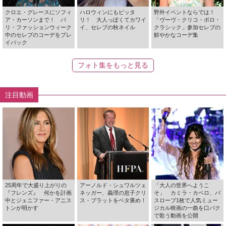
クロエ・グレースにソフィ
ハロウィンにもピッタ
野外イベントならでは！
ア・カーソンまで！ パ
リ！ 大人っぽくてカワイ
「ヴーヴ・クリコ・ポロ・
リ・ファッションウィーク
イ、セレブの秋ネイル
クラシック」参加セレブの
中のセレブのコーデをプレ
鮮やかなコーデ集
イバック
フォト集をもっと見る
注目動画
25周年で大盛り上がりの
アーノルド・シュワルツェ
「大人の世界へようこ
『フレンズ』 何かを計画
ネッガー、義理の息子クリ
そ」 カミラ・カベロ、バ
中とジェニファー・アニス
ス・プラットをベタ褒め！
スローブ1枚で人気ミュー
トンが明かす
ジカル映画の一曲を口パク
で歌う動画を公開