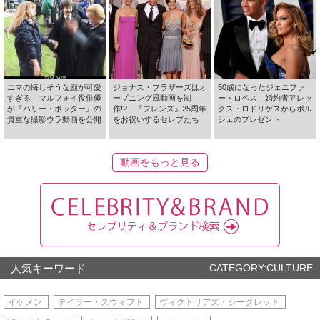
エマの悔しそうな顔が可愛
ジョナス・ブラザーズはオ
50歳になったジェニファ
すぎる マルフォイ役俳優
ープニング風動画を制
ー・ロペス 婚約者アレッ
が『ハリー・ポッター』の
作!? 『フレンズ』25周年
クス・ロドリゲスからポル
貴重な撮影ウラ動画を公開
をお祝いするセレブたち
シェのプレゼント
動画をもっと見る
人気キーワード
CATEGORY:CULTURE
イケメン
テイラー・スウィフト
ヴィクトリアズ・シークレット