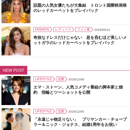
話題の人気女優たちが大集結 トロント国際映画祭
のレッドカーペットをプレイバック
FASHION
レディース
フォト集
2019/05/14
奇抜なドレスだけじゃない 息を呑むほど美しいメ
ットガラのレッドカーペットをプレイバック
NEW POST
LIFESTYLE
恋愛
2019/12/06
エマ・ストーン、人気コメディ番組の脚本家と婚
約 指輪とツーショットを公開
LIFESTYLE
恋愛
2019/12/05
「永遠じゃ物足りない」 プリヤンカー・チョープ
ラー＆ニック・ジョナス、結婚1周年をお祝い