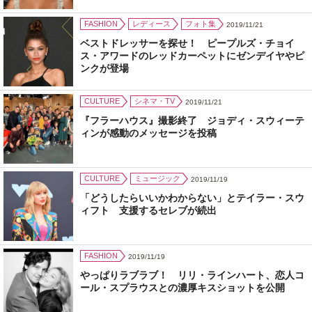
FASHION
レディース
フォト集
2019/11/21
ベストドレッサーを探せ！ ピープルズ・チョイ
ス・アワードのレッドカーペットにゼンデイヤやピ
ンクが登場
CULTURE
シネマ・TV
2019/11/21
『フラーハウス』撮影終了 ジョディ・スウィーテ
ィンが感動のメッセージを投稿
CULTURE
ミュージック
2019/11/19
「どうしたらいいかわからない」とテイラー・スウ
ィフト 支援するセレブが続出
FASHION
2019/11/19
やっぱりラブラブ！ リリ・ラインハート、恋人コ
ール・スプラウスとの濃厚キスショットを公開