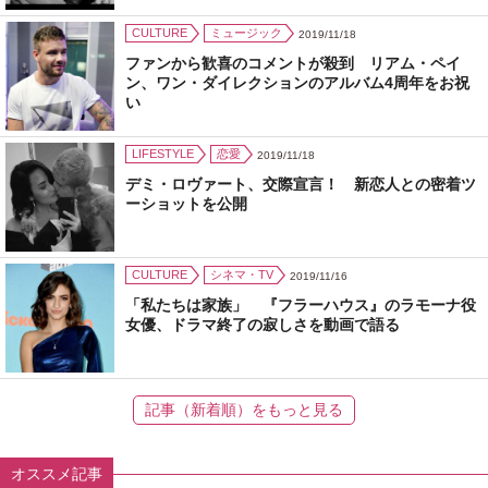
CULTURE
ミュージック
2019/11/18
ファンから歓喜のコメントが殺到 リアム・ペイ
ン、ワン・ダイレクションのアルバム4周年をお祝
い
LIFESTYLE
恋愛
2019/11/18
デミ・ロヴァート、交際宣言！ 新恋人との密着ツ
ーショットを公開
CULTURE
シネマ・TV
2019/11/16
「私たちは家族」 『フラーハウス』のラモーナ役
女優、ドラマ終了の寂しさを動画で語る
記事（新着順）をもっと見る
オススメ記事