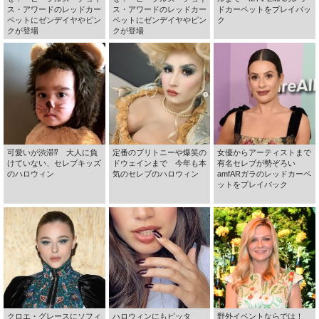
ス・アワードのレッドカー
ス・アワードのレッドカー
ドカーペットをプレイバッ
ペットにゼンデイヤやピン
ペットにゼンデイヤやピン
ク
クが登場
クが登場
可愛いが渋滞⁉ 大人に負
定番のブリトニーや爆笑の
女優からアーティストまで
けていない、セレブキッズ
ドウェインまで 今年も本
有名セレブが勢ぞろい
のハロウィン
気のセレブのハロウィン
amfARガラのレッドカーペ
ットをプレイバック
クロエ・グレースにソフィ
ハロウィンにもピッタ
野外イベントならでは！