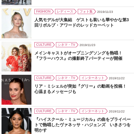
FASHION
レディース
フォト集
2019/11/23
人気モデルが大集結 ゲストも装いも華やかな第3
回リボルブ・アワードのレッドカーペット
CULTURE
シネマ・TV
2019/11/23
メインキャストがオープニングソングを熱唱！
『フラーハウス』の撮影終了パーティーが開催
CULTURE
シネマ・TV
インターネット
2019/11/22
リア・ミシェルが突如『グリー』の動画を投稿！
心温まるメッセージも
CULTURE
シネマ・TV
インターネット
2019/11/22
『ハイスクール・ミュージカル』の曲をプライベー
トで熱唱したヴァネッサ・ハジェンズ いきさつを
明かす