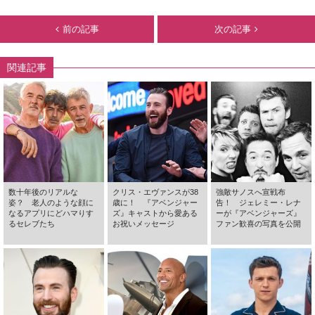
前の記事
次の記事
関連記事
数十年後のリアルな
クリス・エヴァンスが38
強敵サノスへ宣戦布
姿？ 老人のような顔に
歳に！ 『アベンジャー
告！ ジェレミー・レナ
なるアプリにどハマりす
ズ』キャストから愛ある
ーが『アベンジャーズ』
るセレブたち
お祝いメッセージ
ファン歓喜の写真を公開