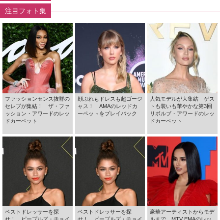
注目フォト集
ファッションセンス抜群の
顔ぶれもドレスも超ゴージ
人気モデルが大集結 ゲス
セレブが集結！ ザ・ファ
ャス！ AMAのレッドカ
トも装いも華やかな第3回
ッション・アワードのレッ
ーペットをプレイバック
リボルブ・アワードのレッ
ドカーペット
ドカーペット
ベストドレッサーを探
ベストドレッサーを探
豪華アーティストからモデ
せ！ ピープルズ・チョイ
せ！ ピープルズ・チョイ
ルまで MTV EMAのレッ