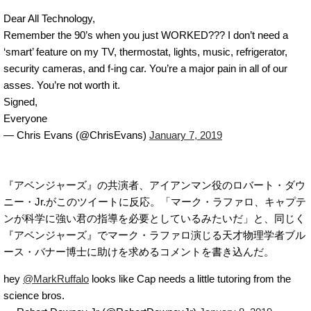
Dear All Technology,
Remember the 90’s when you just WORKED??? I don’t need a
‘smart’ feature on my TV, thermostat, lights, music, refrigerator,
security cameras, and f-ing car. You’re a major pain in all of our
asses. You’re not worth it.
Signed,
Everyone
— Chris Evans (@ChrisEvans)
January 7, 2019
『アベンジャーズ』の共演者、アイアンマン役のロバート・ダウ
ニー・Jr.がこのツイートに反応。「マーク・ラファロ、キャプテ
ンが科学に強い君の指導を必要としているみたいだ」と、同じく
『アベンジャーズ』でマーク・ラファロ演じる天才物理学者ブル
ース・バナー博士に助けを求めるコメントを書き込んだ。
hey
@MarkRuffalo
looks like Cap needs a little tutoring from the
science bros.