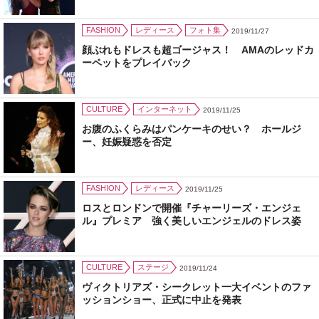
FASHION
レディース
フォト集
2019/11/27
顔ぶれもドレスも超ゴージャス！ AMAのレッドカ
ーペットをプレイバック
CULTURE
インターネット
2019/11/25
お腹のふくらみはパンケーキのせい？ ホールジ
ー、妊娠疑惑を否定
FASHION
レディース
2019/11/25
ロスとロンドンで開催『チャーリーズ・エンジェ
ル』プレミア 強く美しいエンジェルのドレス姿
CULTURE
ステージ
2019/11/24
ヴィクトリアズ・シークレット一大イベントのファ
ッションショー、正式に中止を発表