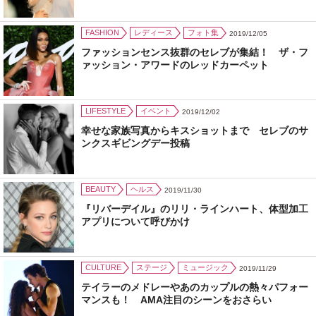
FASHION
レディース
フォト集
2019/12/05
ファッションセンス抜群のセレブが集結！ ザ・フ
ァッション・アワードのレッドカーペット
LIFESTYLE
イベント
2019/12/02
幸せな家族写真からキスショットまで セレブのサ
ンクスギビングデー投稿
BEAUTY
ヘルス
2019/11/30
『リバーデイル』のリリ・ラインハート、体型加工
アプリについて呼びかけ
CULTURE
ステージ
ミュージック
2019/11/29
テイラーのメドレーやあのカップルの熱々パフォー
マンスも！ AMA注目のシーンをおさらい