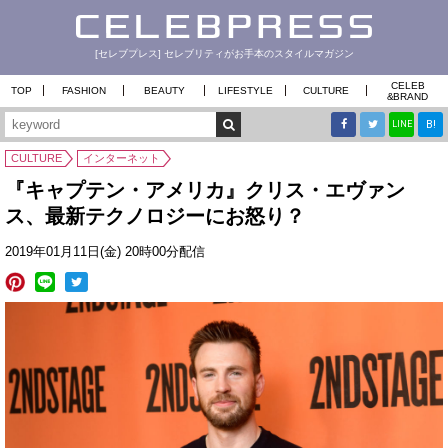
[セレブプレス] セレブリティがお手本のスタイルマガジン
CELEB
TOP
FASHION
BEAUTY
LIFESTYLE
CULTURE
&
BRAND
B!
LINE
CULTURE
インターネット
『キャプテン・アメリカ』クリス・エヴァン
ス、最新テクノロジーにお怒り？
2019年01月11日(金) 20時00分配信