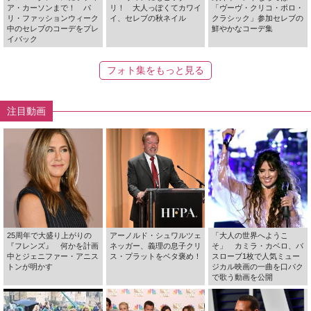
ア・カーソンまで！ パ
リ！ 大人っぽくてカワイ
「ヴーヴ・クリコ・ポロ・
リ・ファッションウィーク
イ、セレブの秋ネイル
クラシック」参加セレブの
中のセレブのコーデをプレ
鮮やかなコーデ集
イバック
フォト集をもっと見る
注目動画
25周年で大盛り上がりの
アーノルド・シュワルツェ
「大人の世界へようこ
『フレンズ』 何かを計画
ネッガー、義理の息子クリ
そ」 カミラ・カベロ、バ
中とジェニファー・アニス
ス・プラットをベタ褒め！
スローブ1枚で人気ミュー
トンが明かす
ジカル映画の一曲を口パク
で歌う動画を公開