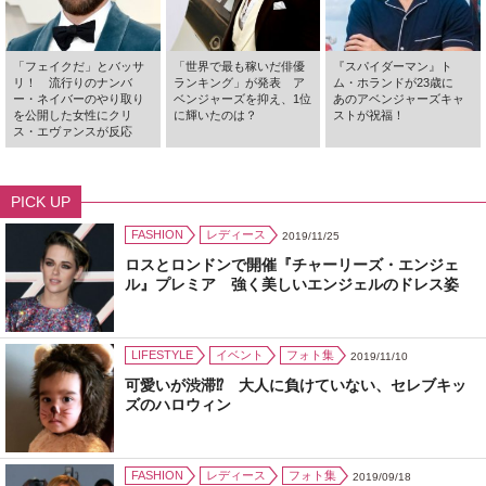
「フェイクだ」とバッサ
「世界で最も稼いだ俳優
『スパイダーマン』ト
リ！ 流行りのナンバ
ランキング」が発表 ア
ム・ホランドが23歳に
ー・ネイバーのやり取り
ベンジャーズを抑え、1位
あのアベンジャーズキャ
を公開した女性にクリ
に輝いたのは？
ストが祝福！
ス・エヴァンスが反応
PICK UP
FASHION
レディース
2019/11/25
ロスとロンドンで開催『チャーリーズ・エンジェ
ル』プレミア 強く美しいエンジェルのドレス姿
LIFESTYLE
イベント
フォト集
2019/11/10
可愛いが渋滞⁉ 大人に負けていない、セレブキッ
ズのハロウィン
FASHION
レディース
フォト集
2019/09/18