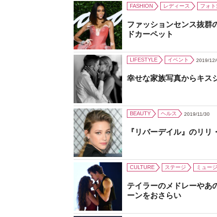
FASHION
レディース
フォト
ファッションセンス抜群
ドカーペット
LIFESTYLE
イベント
2019/12
幸せな家族写真からキス
BEAUTY
ヘルス
2019/11/30
『リバーデイル』のリリ
CULTURE
ステージ
ミュー
テイラーのメドレーやあ
ーンをおさらい