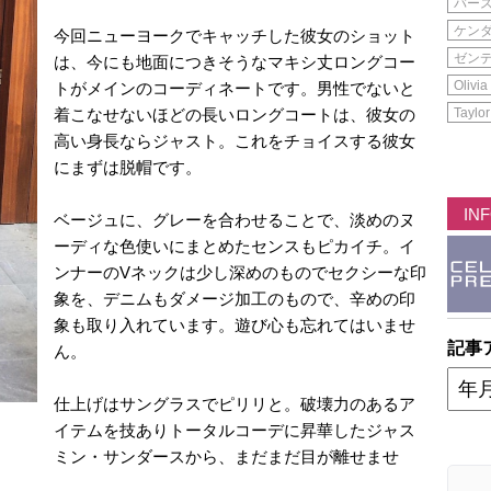
バー
ケン
今回ニューヨークでキャッチした彼女のショット
ゼン
は、今にも地面につきそうなマキシ丈ロングコー
Olivia
トがメインのコーディネートです。男性でないと
着こなせないほどの長いロングコートは、彼女の
Taylor
高い身長ならジャスト。これをチョイスする彼女
にまずは脱帽です。
IN
ベージュに、グレーを合わせることで、淡めのヌ
ーディな色使いにまとめたセンスもピカイチ。イ
ンナーのVネックは少し深めのものでセクシーな印
象を、デニムもダメージ加工のもので、辛めの印
象も取り入れています。遊び心も忘れてはいませ
記事
ん。
仕上げはサングラスでピリリと。破壊力のあるア
イテムを技ありトータルコーデに昇華したジャス
ミン・サンダースから、まだまだ目が離せませ