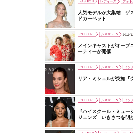
FASHION
レディース
フォト
人気モデルが大集結 ゲ
ドカーペット
CULTURE
シネマ・TV
2019/1
メインキャストがオープ
ーティーが開催
CULTURE
シネマ・TV
イン
リア・ミシェルが突如『
CULTURE
シネマ・TV
イン
『ハイスクール・ミュー
ジェンズ いきさつを明