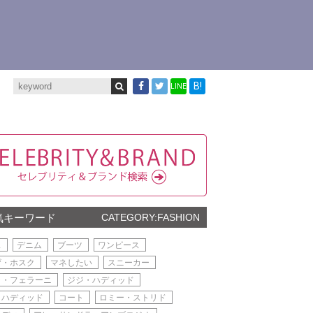
B!
LINE
気キーワード
CATEGORY:FASHION
ス
デニム
ブーツ
ワンピース
ザ・ホスク
マネしたい
スニーカー
ラ・フェラーニ
ジジ・ハディッド
・ハディッド
コート
ロミー・ストリド