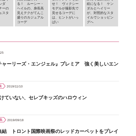
ンダ
る！ ルーシー・
せ！ ヴィクシー
絵になる！ ケン
ナーの
ヘイルの、身長高
モデルが撮影先で
ダルとヘイリー
ュスタ
見えテクがてんこ
見せるコーデに
が、対照的なスタ
盛りのカジュアル
は、ヒントがいっ
イルでショッピン
コーデ
ぱい
グへ
/25
チャーリーズ・エンジェル』プレミア 強く美しいエン
集
2019/11/10
負けていない、セレブキッズのハロウィン
集
2019/09/18
集結 トロント国際映画祭のレッドカーペットをプレイ