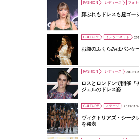
FASHION
レディース
フォト
顔ぶれもドレスも超ゴー
CULTURE
インターネット
201
お腹のふくらみはパンケ
FASHION
レディース
2019/11
ロスとロンドンで開催『
ジェルのドレス姿
CULTURE
ステージ
2019/11/2
ヴィクトリアズ・シーク
を発表