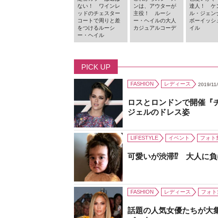
ない！ ワインレ
ンは、アウターが
達人！ ケ
ッドのチェスター
主役！ ルーシ
ル・ジェン
コートで周りと差
ー・ヘイルの大人
ボーイッシ
をつけるルーシ
カジュアルコーデ
イル
ー・ヘイル
PICK UP
FASHION
レディース
2019/11
ロスとロンドンで開催『
ジェルのドレス姿
LIFESTYLE
イベント
フォト
可愛いが渋滞⁉ 大人に
FASHION
レディース
フォト
話題の人気女優たちが大