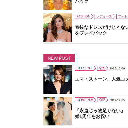
バック
FASHION
レディース
フォト
奇抜なドレスだけじゃな
をプレイバック
NEW POST
LIFESTYLE
恋愛
2019/12/06
エマ・ストーン、人気コ
LIFESTYLE
恋愛
2019/12/05
「永遠じゃ物足りない」
婚1周年をお祝い