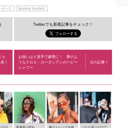
ンダース
Jasmina Sanders
う
Twitterでも新着記事をチェック！
ジェ
お祝いはド派手で豪勢に！ 夢のよ
発表！
うなクロエ・カーダシアンのベビー
次の記事
シャワー
っぱり
高身長は作れ
春のトレンドを探
ふたり並ぶだけで