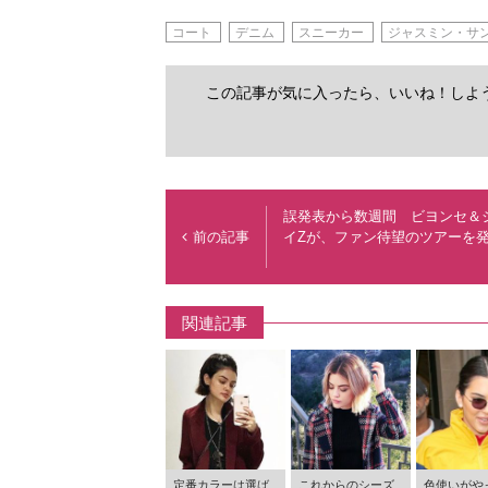
コート
デニム
スニーカー
ジャスミン・サ
この記事が気に入ったら、いいね！しよ
誤発表から数週間 ビヨンセ＆
前の記事
イZが、ファン待望のツアーを
関連記事
定番カラーは選ば
これからのシーズ
色使いがや