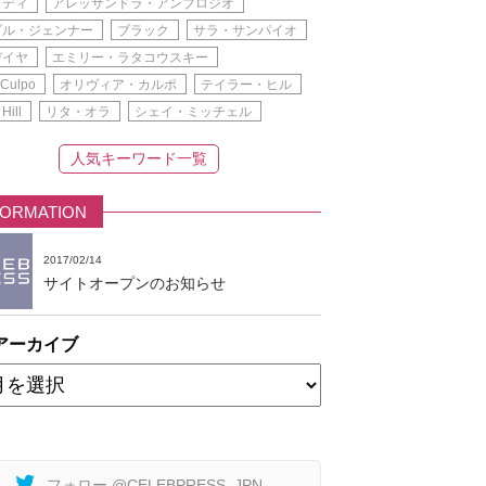
スディ
アレッサンドラ・アンブロジオ
ダル・ジェンナー
ブラック
サラ・サンパイオ
デイヤ
エミリー・ラタコウスキー
 Culpo
オリヴィア・カルポ
テイラー・ヒル
 Hill
リタ・オラ
シェイ・ミッチェル
人気キーワード一覧
FORMATION
2017/02/14
サイトオープンのお知らせ
アーカイブ
フォロー @CELEBPRESS_JPN